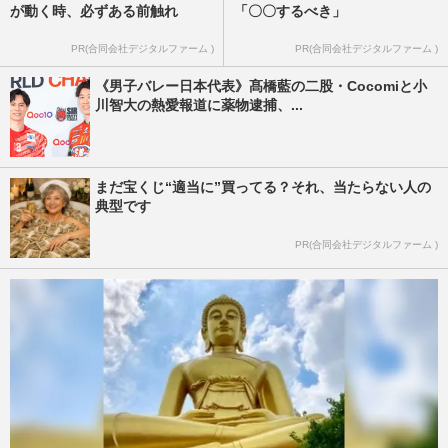
が動く時、必ずある前触れ
「〇〇するべき」
PR(合同会社デジタルファーム )
PR(合同会社デジタルファーム )
《男子バレー日本代表》髙橋藍の二股・Cocomiと小
川智大の熱愛報道に薬物逮捕、...
まだ宝くじ“適当に”買ってる？それ、当たらない人の
典型です
PR(合同会社デジタルファーム )