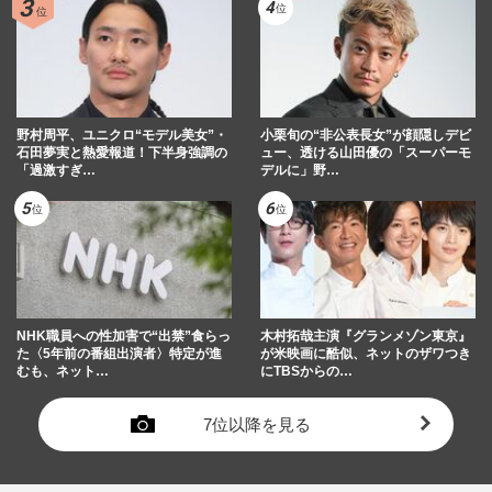
野村周平、ユニクロ“モデル美女”・
小栗旬の“非公表長女”が顔隠しデビ
石田夢実と熱愛報道！下半身強調の
ュー、透ける山田優の「スーパーモ
「過激すぎ…
デルに」野…
NHK職員への性加害で“出禁”食らっ
木村拓哉主演『グランメゾン東京』
た〈5年前の番組出演者〉特定が進
が米映画に酷似、ネットのザワつき
むも、ネット…
にTBSからの…
7位以降を見る