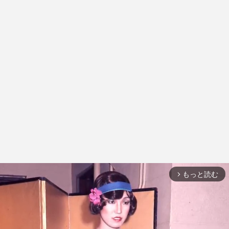
もっと読む
arrow_forward_ios