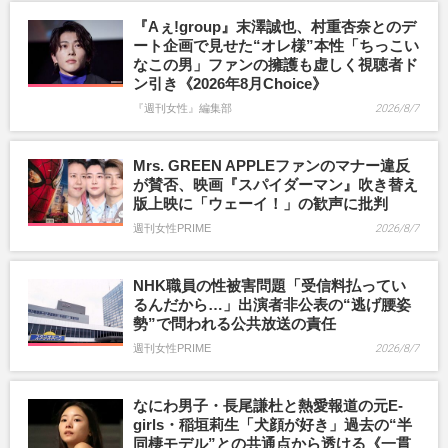
『Aぇ!group』末澤誠也、村重杏奈とのデ
ート企画で見せた“オレ様”本性「ちっこい
なこの男」ファンの擁護も虚しく視聴者ド
ン引き《2026年8月Choice》
『週刊女性』編集部
2026/8/7
Mrs. GREEN APPLEファンのマナー違反
が賛否、映画『スパイダーマン』吹き替え
版上映に「ウェーイ！」の歓声に批判
週刊女性PRIME
2026/8/7
NHK職員の性被害問題「受信料払ってい
るんだから…」出演者非公表の“逃げ腰姿
勢”で問われる公共放送の責任
週刊女性PRIME
2026/8/7
なにわ男子・長尾謙杜と熱愛報道の元E-
girls・稲垣莉生「犬顔が好き」過去の“半
同棲モデル”との共通点から透ける《一貫