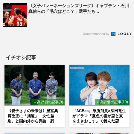
《女子バレーネーションズリーグ》キャプテン・石川
真佑らの「毛穴はどこ？」選手たち...
Recommended by
イチオシ記事
⭐ 高評価の記事(9)
⭐ 高評価の記事(10)
《愛子さまの未来は》皇室典
『ACEes』浮所飛貴×深田竜生
範改正に「拙速」「女性差
がドラマ『夏色の雲が恋と嵐
別」と国内外から異論…残さ
をまきおこす』で挑んだ恋人
れた「再改正」の道
役、照れながら挑んだキュン
シーン秘話