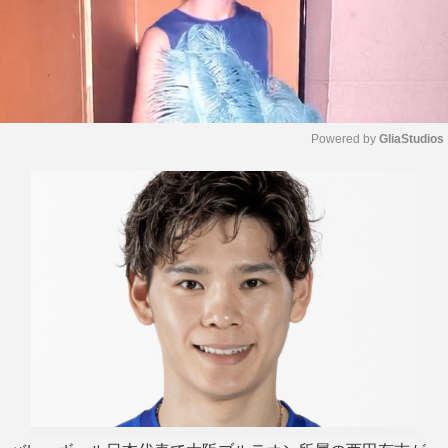
Powered by 
GliaStudios
M
u
t
e