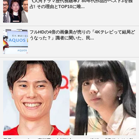
《大河ドラマ歴代視聴率》80年代作品がベスト3を独
占! その理由とTOP10に唯...
フルHDの4倍の画像美が売りの「4Kテレビって結局ど
うなった？」識者に聞いた、民...