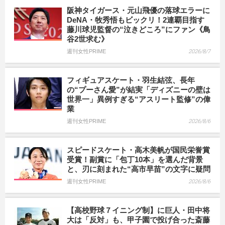
阪神タイガース・元山飛優の落球エラーに
DeNA・牧秀悟もビックリ！2連覇目指す
藤川球児監督の“泣きどころ”にファン《鳥
谷2世求む》
週刊女性PRIME
2026/8/7
フィギュアスケート・羽生結弦、長年
の“プーさん愛”が結実「ディズニーの壁は
世界一」異例すぎる“アスリート監修”の偉
業
週刊女性PRIME
2026/8/6
スピードスケート・高木美帆が国民栄誉賞
受賞！副賞に「包丁10本」を選んだ背景
と、刃に刻まれた“高市早苗”の文字に疑問
週刊女性PRIME
2026/8/6
【高校野球７イニング制】に巨人・田中将
大は「反対」も、甲子園で投げ合った斎藤