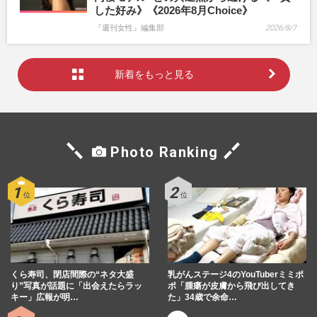
した好み》《2026年8月Choice》
『週刊女性』編集部
2026/8/7
新着をもっと見る
Photo Ranking
くら寿司、閉店間際の“ネタ大盛
乳がんステージ4のYouTuberミミポ
り”写真が話題に「出会えたらラッ
ポ「腫瘍が皮膚から飛び出してき
キー」広報が明…
た」34歳で余命…