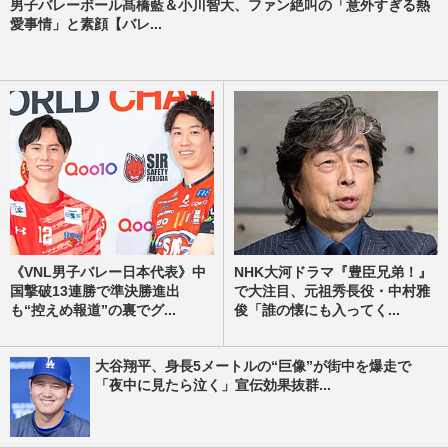
男子バレーボール髙橋藍＆小川智大、ファン絶叫の「意外すぎる熱
愛事情」と素顔【バレ...
《VNL男子バレー日本代表》中
NHK大河ドラマ『豊臣兄弟！』
国撃破13連勝で準決勝進出
で大注目、元祖秀長役・中村雅
も“控えめ報道”の裏でグ...
俊「誰の懐にも入ってく...
大谷翔平、身長5メートルの“巨像”が街中を爆走で
「夜中に見たら泣く」宣伝効果抜群...