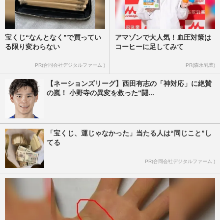
宝くじ“なんとなく”で買ってい
アマゾンで大人気！血圧対策は
る限り変わらない
コーヒーに足してみて
PR(合同会社デジタルファーム )
PR(森永乳業)
【ネーションズリーグ】西田有志の「神対応」に絶賛
の嵐！ 小野寺の異変を救った“闘...
「宝くじ、運じゃなかった」当たる人は“同じこと”し
てる
PR(合同会社デジタルファーム )