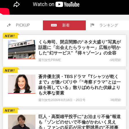
PICKUP
新着
ランキング
くら寿司、閉店間際の“ネタ大盛り”写真が
話題に「出会えたらラッキー」広報が明か
した“幻サービス”『得々ゾーン』の全容
週刊女性PRIME
6時間前
蒼井優主演・TBSドラマ『Tシャツが乾く
まで』が激バズリ中「“考察ドラマ”とは一
線を画している」散りばめられた伏線より
も大事な要素
週刊女性2026年8月18日・25日号
7時間前
巨人・高梨雄平投手に”お泊まり不倫”報道
も「ゾンビのせいで不倫がかわいく見え
る」ファンの反応が示す野球界の“不祥事