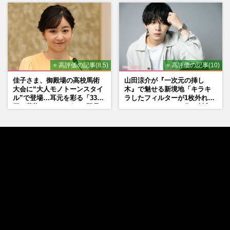
⭐ 高評価の記事(8.5)
⭐ 高評価の記事(10)
佳子さま、御殿場の高校馬術
山田涼介が『一次元の挿し
大会に“大人モノトーンスタイ
木』で魅せる新境地「キラキ
ル”で登場…耳元を彩る「3300
ラしたフィルターが1枚外れて
円の藍染イヤリング」は即品
くれたら」アイドル像を封印
薄に
した覚悟