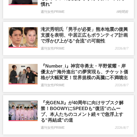
慣れ”
週刊女性PRIME
8時間前
滝沢秀明氏「男手が必要」熊本地震の復興
支援を表明、中居正広もボランティア計画
で浮かび上がる“合流”の可能性
週刊女性PRIME
2026/8/7
『Number_i』神宮寺勇太・平野紫耀・岸
優太が“海外進出”の夢実現も、チケット価
格が大幅変更！世界規模の高騰に不満噴出
週刊女性PRIME
2026/8/7
『光GENJI』が40周年に向けサブスク解
禁！BOOWYにSPEEDも“復活”のムー
ブ、本人たちのコメント続々で急浮上す
る“再結成”の道
週刊女性PRIME
2026/8/7