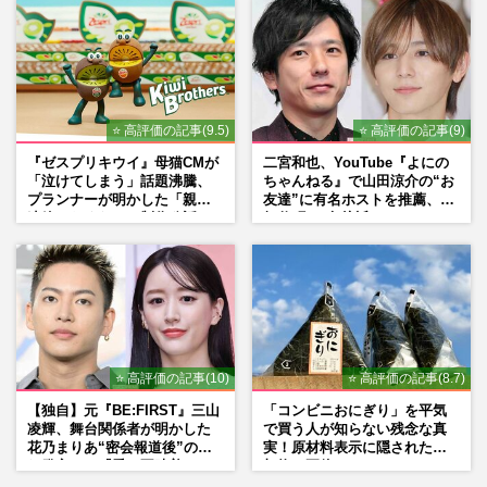
⭐ 高評価の記事(9.5)
⭐ 高評価の記事(9)
『ゼスプリキウイ』母猫CMが
二宮和也、YouTube『よにの
「泣けてしまう」話題沸騰、
ちゃんねる』で山田涼介の“お
プランナーが明かした「親に
友達”に有名ホストを推薦、歌
連絡したくなる」制作秘話
舞伎町に“急接近”でファン
「関わらないで！」
⭐ 高評価の記事(10)
⭐ 高評価の記事(8.7)
【独自】元『BE:FIRST』三山
「コンビニおにぎり」を平気
凌輝、舞台関係者が明かした
で買う人が知らない残念な真
花乃まりあ“密会報道後”の呆
実！原材料表示に隠された添
れ発言と、『愛の不時着』の
加物の正体
劇場が答えた共演舞台の行方