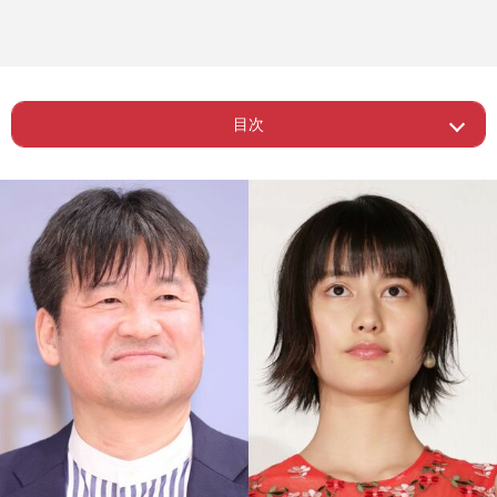
目次
Page 1
ー 佐藤二朗のハラスメント疑惑
Page 2
ー 三者三様の言い分