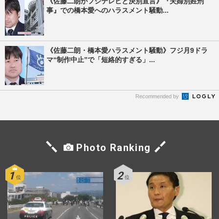
《佐藤二朗がフジテレビと決別宣言》『夫婦別姓刑
事』での橋本愛へのハラスメント騒動...
《佐藤二朗・橋本愛ハラスメント騒動》フジ月9ドラ
マ“制作中止”で「短絡的すぎる」...
Recommended by
Photo Ranking