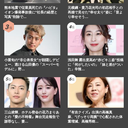
熊本地震で従業員死亡の『ハビタ』
元横綱・貴乃花光司の初恋相手との
イオン爆発事故後に“社長の経歴と
再婚で見せた“幸せ太り”姿に「昔よ
写真”削除で…
り幸せそう…
小栗旬の“非公表長女”が顔隠しデビ
浅田舞 露出度高め“赤ビキニ姿”投稿
ュー、透ける山田優の「スーパーモ
に「何がしたいの」「妹と差がつい
デルに」野…
た」辛辣…
三山凌輝、ホテル密会の花乃まりあ
『有吉クイズ』出演の高橋真
との『愛の不時着』舞台完走報告で
麻、“げっそり両腕”で心配された体
謝罪なし、妻…
重増減、高橋秀樹…