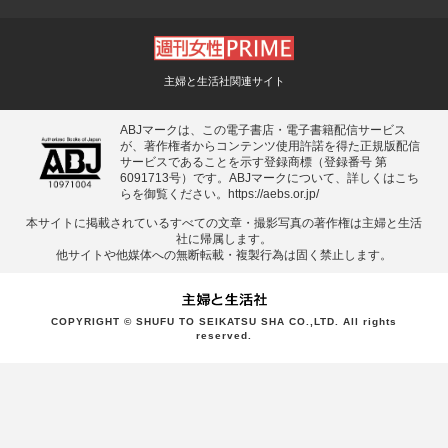
主婦と生活社関連サイト
ABJマークは、この電子書店・電子書籍配信サービス
が、著作権者からコンテンツ使用許諾を得た正規版配信
サービスであることを示す登録商標（登録番号 第
6091713号）です。ABJマークについて、詳しくはこち
らを御覧ください。
https://aebs.or.jp/
本サイトに掲載されているすべての⽂章・撮影写真の著作権は主婦と⽣活
社に帰属します。
他サイトや他媒体への無断転載・複製⾏為は固く禁⽌します。
COPYRIGHT © SHUFU TO SEIKATSU SHA CO.,LTD. All rights
reserved.