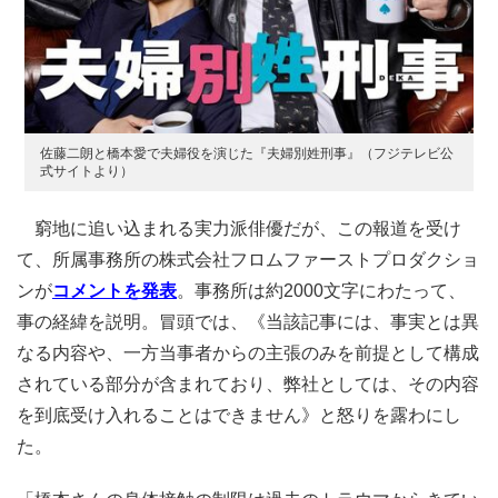
佐藤二朗と橋本愛で夫婦役を演じた『夫婦別姓刑事』（フジテレビ公
式サイトより）
窮地に追い込まれる実力派俳優だが、この報道を受け
て、所属事務所の株式会社フロムファーストプロダクショ
ンが
コメントを発表
。事務所は約2000文字にわたって、
事の経緯を説明。冒頭では、《当該記事には、事実とは異
なる内容や、一方当事者からの主張のみを前提として構成
されている部分が含まれており、弊社としては、その内容
を到底受け入れることはできません》と怒りを露わにし
た。