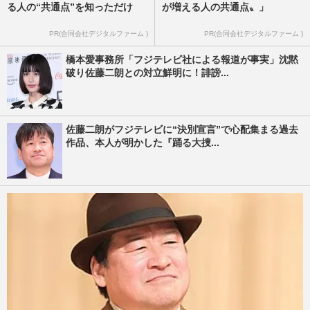
る人の“共通点”を知っただけ
が増える人の共通点〟」
PR(合同会社デジタルファーム )
PR(合同会社デジタルファーム )
橋本愛事務所「フジテレビ社による報道が事実」沈黙
破り佐藤二朗との対立鮮明に！誹謗...
佐藤二朗がフジテレビに“決別宣言”で心配集まる過去
作品、本人が明かした『踊る大捜...