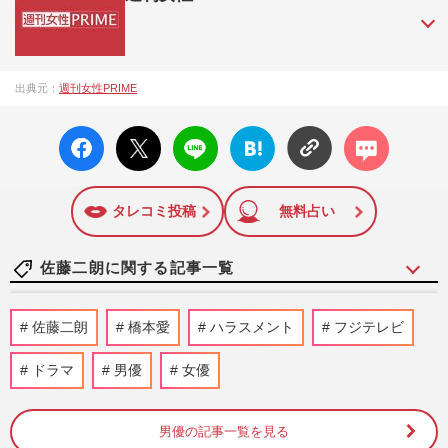
『週刊女性PRIME（シュージョプライム）』は、2015年（平
出典元：
週刊女性PRIME
成27年）1月に開設された主婦と生活社が運営する日本のニュ
ースサイトです。『週刊女性PRIME』編集者が担当する連載
facebo
X ポス
LINE
はてな
コメン
陣の執筆記事を配信するほか、女性週刊誌『週刊女性』の誌
ok い
ト
ブック
ト
面に掲載された記事から、インターネット利用者層にとって
いね
マーク
特に関心の高い題材の記事を、WEB向けにリライトして配信
に追加
しています！
タレコミ投稿
無料占い
佐藤二朗に関する記事一覧
NHK『歴史探偵』などハラスメント騒動
佐藤二朗
橋本愛
ハラスメント
フジテレビ
の佐藤二朗起用に「現時点で出演継続」
で“国民”から支持、明暗分け…
ドラマ
男優
女優
週刊女性PRIME
2026/7/30
男優の記事一覧を見る
佐藤二朗、騒動の沈黙破り『名無し』『爆