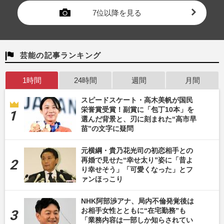
7位以降を見る
芸能の記事ランキング
1時間
24時間
週間
月間
スピードスケート・高木美帆が国民
栄誉賞受賞！副賞に「包丁10本」を
選んだ背景と、刃に刻まれた“高市早
苗”の文字に疑問
元横綱・貴乃花光司の初恋相手との
再婚で見せた“幸せ太り”姿に「昔よ
り幸せそう」「可愛くなった」とフ
ァンほっこり
NHK阿部渉アナ、局内不倫発覚後は
お相手女性とともに“在宅勤務”も
「業務内容は一部しか知らされてい