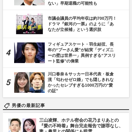
ない」早期退職の可能性も
市議会議員の平均年収は約700万円！
ドラマ『銀河の一票』のように「あ
なたが立候補」という選択肢
フィギュアスケート・羽生結弦、長
年の“プーさん愛”が結実「ディズニ
ーの壁は世界一」異例すぎる“アスリ
ート監修”の偉業
川口春奈＆サッカー日本代表・板倉
滉「匂わせゼロ婚」でも隠しきれな
かったセレブすぎる1000万円の“愛
の証”
男優の最新記事
三山凌輝、ホテル密会の花乃まりあとの
『愛の不時着』舞台完走報告で謝罪なし、
妻・趣里との関係にも暗雲