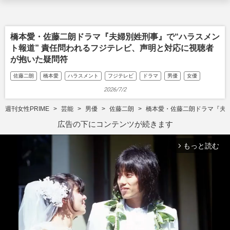
橋本愛・佐藤二朗ドラマ『夫婦別姓刑事』で“ハラスメン
ト報道” 責任問われるフジテレビ、声明と対応に視聴者
が抱いた疑問符
佐藤二朗
橋本愛
ハラスメント
フジテレビ
ドラマ
男優
女優
2026/7/2
週刊女性PRIME
芸能
男優
佐藤二朗
橋本愛・佐藤二朗ドラマ『夫婦
広告の下にコンテンツが続きます
もっと読む
arrow_forward_ios