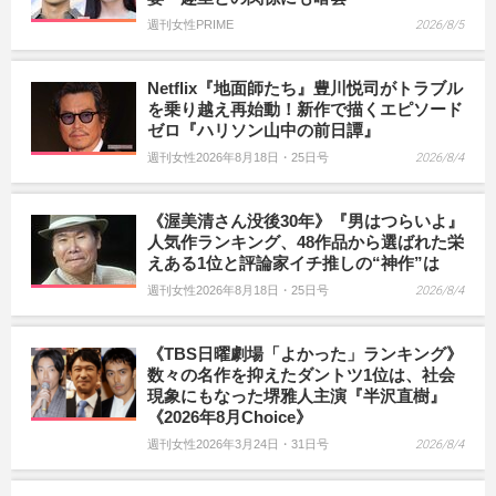
週刊女性PRIME
2026/8/5
Netflix『地面師たち』豊川悦司がトラブル
を乗り越え再始動！新作で描くエピソード
ゼロ『ハリソン山中の前日譚』
週刊女性2026年8月18日・25日号
2026/8/4
《渥美清さん没後30年》『男はつらいよ』
人気作ランキング、48作品から選ばれた栄
えある1位と評論家イチ推しの“神作”は
週刊女性2026年8月18日・25日号
2026/8/4
《TBS日曜劇場「よかった」ランキング》
数々の名作を抑えたダントツ1位は、社会
現象にもなった堺雅人主演『半沢直樹』
《2026年8月Choice》
週刊女性2026年3月24日・31日号
2026/8/4