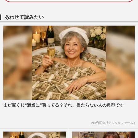
弾』の“国際映画祭”選出に感謝「日本を飛
び出てほしい」ファンの…
週刊女性PRIME
2026/7/17
あわせて読みたい
映画『踊る大捜査線』最新予告映像に佐藤
二朗登場のウラで深津絵里の「すみれがい
ない…」奇跡の復活を“望…
週刊女性PRIME
2026/7/14
映画『踊る大捜査線 N.E.W. メトロポリス
を駆け抜けろ！』最新予告に映った佐藤二
郎よりも、“引退状態”だ…
週刊女性PRIME
2026/7/14
まだ宝くじ“適当に”買ってる？それ、当たらない人の典型です
《佐藤二朗・橋本愛ハラスメント騒動》フ
ジ月9ドラマ“制作中止”で「短絡的すぎ
る」現場大混乱、的外れ対…
PR(合同会社デジタルファーム )
週刊女性PRIME
2026/7/10