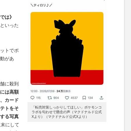
では》
といった
ットでポ
動があ
舗に殺到
には高額
、カード
「転売対策しっかりしてほしい」ポケモンコ
テトをそ
ラボを匂わせで懸念の声（マクドナルド公式
する写真
Xより）（マクドナルド公式Xより）
粗末にして