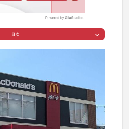
Powered by 
GliaStudios
目次
M
u
ケモン」懸念の声殺到
t
e
取引