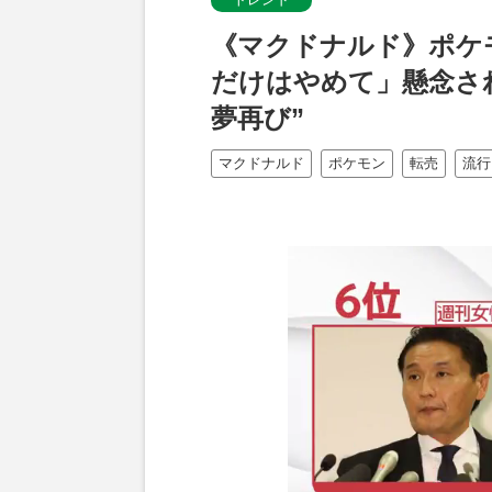
《マクドナルド》ポケ
だけはやめて」懸念さ
夢再び”
マクドナルド
ポケモン
転売
流行