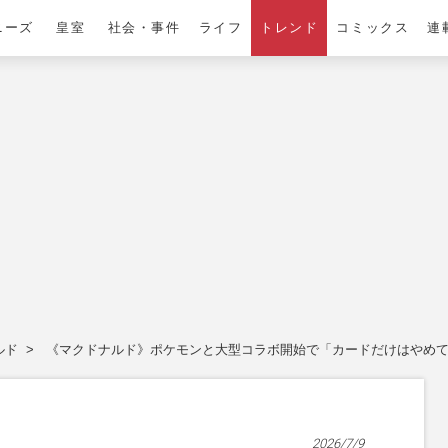
ニーズ
皇室
社会・事件
ライフ
トレンド
コミックス
連
ルド
《マクドナルド》ポケモンと大型コラボ開始で「カードだけはやめて
2026/7/9