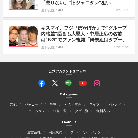
「懲りない」“旧ジャニタレ”狙い
週刊女性PRIME
2025/9/2
キスマイ、フジ『ぽかぽか』で“グループ
内格差”語るも大恩人・中居正広の名前
は“NG”でファン複雑「舞祭組はタブー」
週刊女性PRIME
2025/8/26
公式アカウントをフォロー
Categories
芸能
ジャニーズ
皇室
社会・事件
ライフ
トレンド
コミックス
連載一覧
タグ一覧
無料占い
About us
運営会社
利用規約
プライバシーポリシー