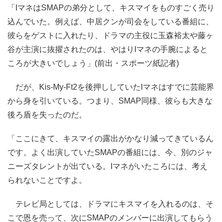
「IマネはSMAPの弟分として、キスマイをものすごく売り
込んでいた。例えば、中居クンが司会をしている番組に、
彼らをゲストに入れたり、ドラマの主役に玉森裕太や藤ヶ
谷が主演に抜擢されたのは、やはりIマネの手腕によると
ころが大きいでしょう」(前出・スポーツ紙記者)
だが、Kis-My-Ft2を後押ししていたIマネはすでに芸能界
から身を引いている。つまり、SMAP同様、彼らも大きな
後ろ盾を失ったのだ。
「ここにきて、キスマイの露出がかなり減ってきているん
です。よく出演していたSMAPの番組には、今、別のジャ
ニーズタレントが出ている。Iマネがいたころには、考え
られないことですよ。
テレビ局としては、ドラマにキスマイを入れるのは、そ
こで恩を売って、次にSMAPのメンバーに出演してもらう