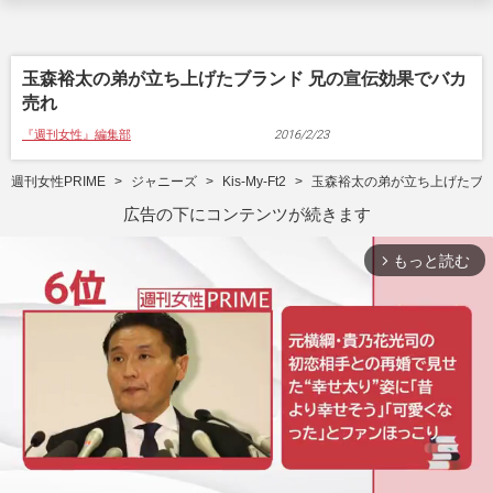
玉森裕太の弟が立ち上げたブランド 兄の宣伝効果でバカ
売れ
『週刊女性』編集部
2016/2/23
週刊女性PRIME
ジャニーズ
Kis-My-Ft2
玉森裕太の弟が立ち上げたブラ
広告の下にコンテンツが続きます
もっと読む
arrow_forward_ios