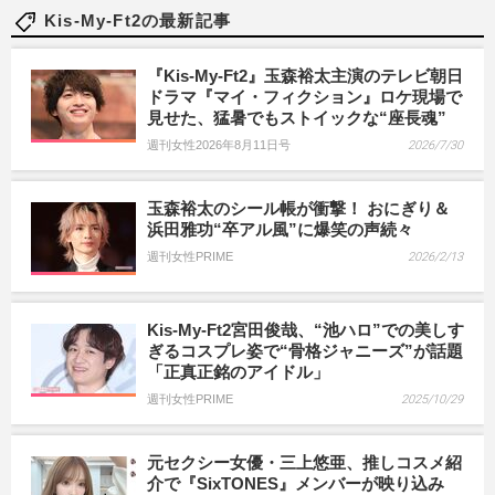
Kis-My-Ft2の最新記事
『Kis-My-Ft2』玉森裕太主演のテレビ朝日
ドラマ『マイ・フィクション』ロケ現場で
見せた、猛暑でもストイックな“座長魂”
週刊女性2026年8月11日号
2026/7/30
玉森裕太のシール帳が衝撃！ おにぎり＆
浜田雅功“卒アル風”に爆笑の声続々
週刊女性PRIME
2026/2/13
Kis-My-Ft2宮田俊哉、“池ハロ”での美しす
ぎるコスプレ姿で“骨格ジャニーズ”が話題
「正真正銘のアイドル」
週刊女性PRIME
2025/10/29
元セクシー女優・三上悠亜、推しコスメ紹
介で『SixTONES』メンバーが映り込み