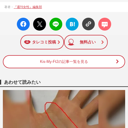
著者：
『週刊女性』編集部
facebo
X ポス
LINE
はてな
コメン
ok い
ト
ブック
ト
いね
マーク
に追加
タレコミ投稿
無料占い
Kis-My-Ft2の記事一覧を見る
あわせて読みたい