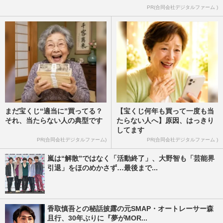
PR(合同会社デジタルファーム )
まだ宝くじ“適当に”買ってる？
【宝くじ何年も買って一度も当
それ、当たらない人の典型です
たらない人へ】原因、はっきり
してます
PR(合同会社デジタルファーム)
PR(合同会社デジタルファーム )
嵐は“解散”ではなく「活動終了」、大野智も「芸能界
引退」をほのめかさず…最後まで...
香取慎吾との秘話披露の元SMAP・オートレーサー森
且行、30年ぶりに『夢がMOR...