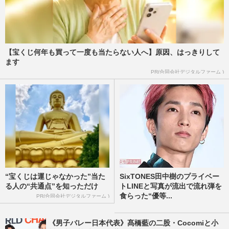
【宝くじ何年も買って一度も当たらない人へ】原因、はっきりして
ます
PR(合同会社デジタルファーム )
“宝くじは運じゃなかった”当た
SixTONES田中樹のプライベー
る人の“共通点”を知っただけ
トLINEと写真が流出で流れ弾を
食らった“優等...
PR(合同会社デジタルファーム )
《男子バレー日本代表》髙橋藍の二股・Cocomiと小