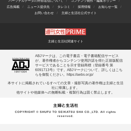
パーソナルデータの外部送信について
コンテンツ制作・編集ポリシー
広告掲載
ニュース提供先
タレコミ
採用情報
お知らせ一覧
お問い合わせ
主婦と生活社公式サイト
主婦と生活社関連サイト
ABJマークは、この電子書店・電子書籍配信サービス
が、著作権者からコンテンツ使用許諾を得た正規版配信
サービスであることを示す登録商標（登録番号 第
6091713号）です。ABJマークについて、詳しくはこち
らを御覧ください。
https://aebs.or.jp/
本サイトに掲載されているすべての⽂章・撮影写真の著作権は主婦と⽣活
社に帰属します。
他サイトや他媒体への無断転載・複製⾏為は固く禁⽌します。
COPYRIGHT © SHUFU TO SEIKATSU SHA CO.,LTD. All rights
reserved.