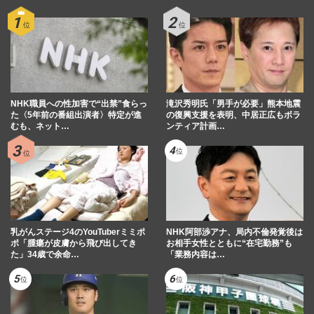
NHK職員への性加害で“出禁”食らっ
滝沢秀明氏「男手が必要」熊本地震
た〈5年前の番組出演者〉特定が進
の復興支援を表明、中居正広もボラ
むも、ネット…
ンティア計画…
乳がんステージ4のYouTuberミミポ
NHK阿部渉アナ、局内不倫発覚後は
ポ「腫瘍が皮膚から飛び出してき
お相手女性とともに“在宅勤務”も
た」34歳で余命…
「業務内容は…