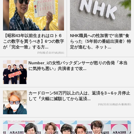
【昭和43年以前生まれはロト６
NHK職員への性加害で“出禁”食
この数字を買うべき】6つの数字
らった〈5年前の番組出演者〉特
が「完全一致」する方...
定が進むも、ネット...
PR(株式会社MURA)
Number_iの女性バックダンサーが怒りの告発「本当
に気持ち悪い」共演者まで攻...
カードローン50万円以上の人は、返済を3～6ヶ月停止
して『大幅に減額してから返済...
PR(渋谷法務総合事務所)