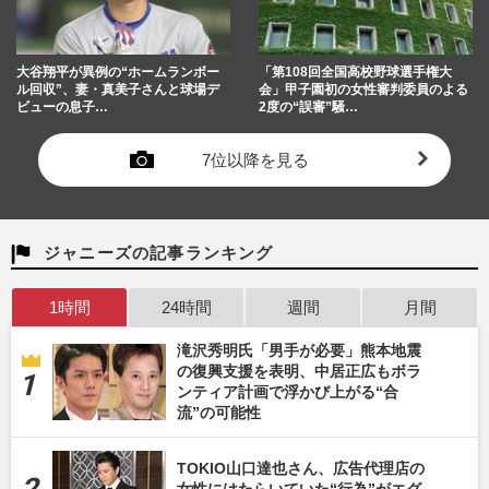
大谷翔平が異例の“ホームランボー
「第108回全国高校野球選手権大
ル回収”、妻・真美子さんと球場デ
会」甲子園初の女性審判委員のよる
ビューの息子…
2度の“誤審”騒…
7位以降を見る
ジャニーズの記事ランキング
1時間
24時間
週間
月間
滝沢秀明氏「男手が必要」熊本地震
の復興支援を表明、中居正広もボラ
ンティア計画で浮かび上がる“合
流”の可能性
TOKIO山口達也さん、広告代理店の
女性にはたらいていた“行為”がエグ