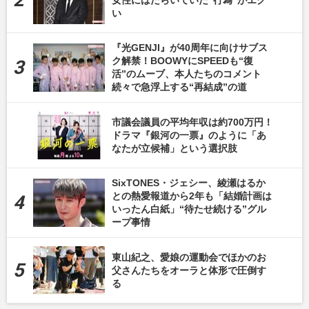
い
『光GENJI』が40周年に向けサブス
ク解禁！BOOWYにSPEEDも“復
活”のムーブ、本人たちのコメント
続々で急浮上する“再結成”の道
市議会議員の平均年収は約700万円！
ドラマ『銀河の一票』のように「あ
なたが立候補」という選択肢
SixTONES・ジェシー、綾瀬はるか
との熱愛報道から2年も「結婚計画は
いったん白紙」“待たせ続ける”グル
ープ事情
東山紀之、愛娘の運動会でほかのお
父さんたちをオーラと体形で圧倒す
る