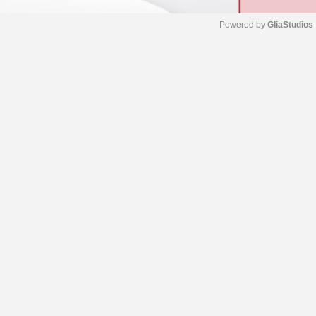
Powered by 
GliaStudios
M
u
t
e