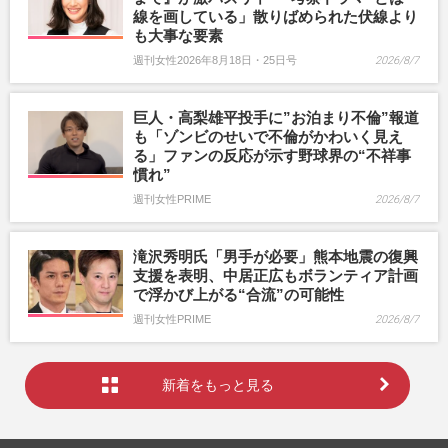
線を画している」散りばめられた伏線より
も大事な要素
週刊女性2026年8月18日・25日号
2026/8/7
巨人・高梨雄平投手に”お泊まり不倫”報道
も「ゾンビのせいで不倫がかわいく見え
る」ファンの反応が示す野球界の“不祥事
慣れ”
週刊女性PRIME
2026/8/7
滝沢秀明氏「男手が必要」熊本地震の復興
支援を表明、中居正広もボランティア計画
で浮かび上がる“合流”の可能性
週刊女性PRIME
2026/8/7
新着をもっと見る