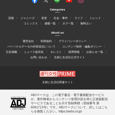
Categories
芸能
ジャニーズ
皇室
社会・事件
ライフ
トレンド
コミックス
連載一覧
タグ一覧
無料占い
About us
運営会社
利用規約
プライバシーポリシー
パーソナルデータの外部送信について
コンテンツ制作・編集ポリシー
広告掲載
ニュース提供先
タレコミ
採用情報
お知らせ一覧
お問い合わせ
主婦と生活社公式サイト
主婦と生活社関連サイト
ABJマークは、この電子書店・電子書籍配信サービス
が、著作権者からコンテンツ使用許諾を得た正規版配信
サービスであることを示す登録商標（登録番号 第
6091713号）です。ABJマークについて、詳しくはこち
らを御覧ください。
https://aebs.or.jp/