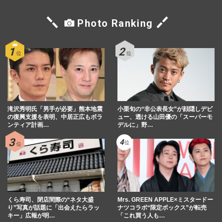
Photo Ranking
滝沢秀明氏「男手が必要」熊本地震
小栗旬の“非公表長女”が顔隠しデビ
の復興支援を表明、中居正広もボラ
ュー、透ける山田優の「スーパーモ
ンティア計画…
デルに」野…
くら寿司、閉店間際の“ネタ大盛
Mrs. GREEN APPLE×ミスタードー
り”写真が話題に「出会えたらラッ
ナツコラボ“限定ボックス”が転売
キー」広報が明…
「これ買う人も…