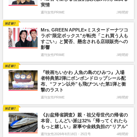
実情
週刊女性PRIME
2時間前
Mrs. GREEN APPLE×ミスタードーナツコ
ラボ“限定ボックス”が転売「これ買う人も
すごい」と賛否、懸念される店頭販売への
影響
週刊女性PRIME
3時間前
『映画ちいかわ 人魚の島のひみつ』入場
者特典第2弾にボンボンドロップシール配
布、“ファン以外”も飛びついた第1弾と衝
撃のラスト
週刊女性PRIME
3時間前
《お盆帰省調査》親・祖父母世代の帰省の
本音、しんどい派は32%「帰ってくれたら
もっと嬉しい」家事や金銭負担の“リアル”
週刊女性2026年8月18日・25日号
4時間前