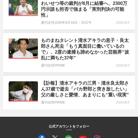
わいせつ等の裁判が8月に結審へ、2300万
円示談も拒否で強まる「実刑判決の可能
性」
週刊女性2026年8月18日・25日号
2026/8/5
ものまねタレント清水アキラの息子・良太
郎さん死去「もう真面目に働いているの
で」、2度の逮捕も諦めなかった芸能界“波
乱に満ちた37年”
週刊女性PRIME
2026/8/3
【訃報】清水アキラの三男・清水良太郎さ
ん37歳で逝去「バカ野郎と突き放したい」
父の厳しさと愛情、あまりにも“重い現実”
週刊女性PRIME
2026/8/3
公式アカウントをフォロー