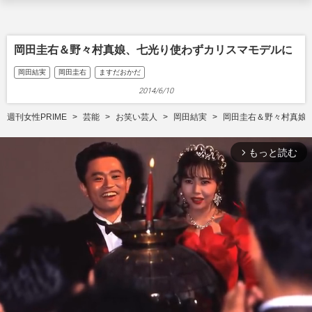
岡田圭右＆野々村真娘、七光り使わずカリスマモデルに
岡田結実
岡田圭右
ますだおかだ
2014/6/10
週刊女性PRIME
芸能
お笑い芸人
岡田結実
岡田圭右＆野々村真娘
もっと読む
arrow_forward_ios