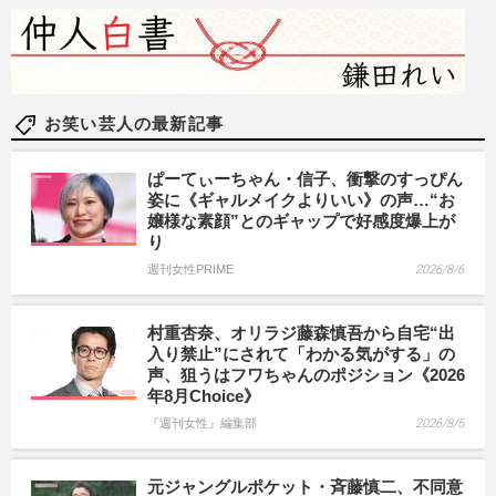
お笑い芸人の最新記事
ぱーてぃーちゃん・信子、衝撃のすっぴん
姿に《ギャルメイクよりいい》の声…“お
嬢様な素顔”とのギャップで好感度爆上が
り
週刊女性PRIME
2026/8/6
村重杏奈、オリラジ藤森慎吾から自宅“出
入り禁止”にされて「わかる気がする」の
声、狙うはフワちゃんのポジション《2026
年8月Choice》
『週刊女性』編集部
2026/8/5
元ジャングルポケット・斉藤慎二、不同意