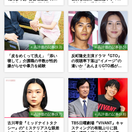
れ発言と、『愛の不時着』の
『大空港』番宣行脚に「メン
劇場が答えた共演舞台の行方
タル強すぎ」の実情
⭐ 高評価の記事(9.3)
⭐ 高評価の記事(8.5)
「皮をめくって洗え」「添い
反町隆史主演ドラマ『GTO』
寝して」介護職の半数が性的
の視聴率下落は“イメージ”の
嫌がらせや暴力を経験
違いか「あんまりGTO感がな
い」旧作ファンが求めていた
モノ
⭐ 高評価の記事(9.7)
⭐ 高評価の記事(9.8)
古川琴音『ミッドナイトタク
TBS日曜劇場『VIVANT』キャ
シー』の“ミステリアスな眼差
スティングの有能ぶりに脱