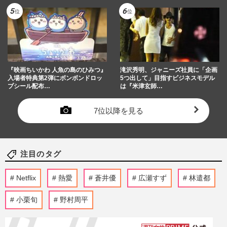
『映画ちいかわ 人魚の島のひみつ』
滝沢秀明、ジャニーズ社員に「企画
入場者特典第2弾にボンボンドロッ
5つ出して」目指すビジネスモデル
プシール配布…
は『米津玄師…
7位以降を見る
注目のタグ
Netflix
熱愛
蒼井優
広瀬すず
林遣都
小栗旬
野村周平