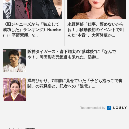
《旧ジャニーズから「独立して
永野芽郁「仕事、辞めないから
成功した」ランキング》Numbe
ね！」騒動後初のイベントで叫
r_i・平野紫耀、V...
んだ“本音”、大河降板か...
阪神タイガース・森下翔太の“落球後”に「なんで
や！」岡田彰布元監督も呆れた、防御...
満島ひかり、7年前に見せていた「子ども抱っこで奮
闘」の花見姿と、記者への「逆電」...
Recommended by