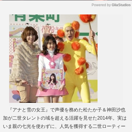
Powered by 
GliaStudios
M
u
t
e
『アナと雪の女王』で声優を務めた松たか子＆神田沙也
加が二世タレントの域を超える活躍を見せた2014年。実は
いま親の七光を使わずに、人気を獲得する二世ローティー