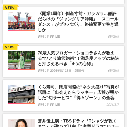
《開業1周年》倒産寸前・ガラガラ…酷評
だらけの『ジャングリア沖縄』「スコール
ダンス」がプチバズり、路線変更で巻き返
しか
週刊女性PRIME
5時間前
70歳人気ブロガー・ショコラさんが教え
る“ひとり旅節約術”！満足度アップの秘訣
と押さえるべき「4つの心得」
週刊女性2026年8月18日・25日号
6時間前
くら寿司、閉店間際の“ネタ大盛り”写真が
話題に「出会えたらラッキー」広報が明か
した“幻サービス”『得々ゾーン』の全容
週刊女性PRIME
2026/8/7
蒼井優主演・TBSドラマ『Tシャツが乾く
まで』が激バズリ中「“考察ドラマ”とは一