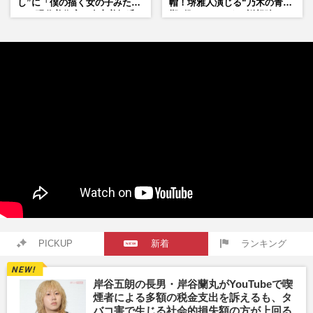
し”に「僕の描く女の子みた
帽！堺雅人演じる“乃木の青年
い」現代美術家・奈良美智氏
期”役は、そっくり説根強い
もSNSで“公認”
Mr.Children桜井和寿のバンド
マン長男・櫻井海音だった
PICKUP
新着
ランキング
岸谷五朗の長男・岸谷蘭丸がYouTubeで喫
煙者による多額の税金支出を訴えるも、タ
バコ害で生じる社会的損失額の方が上回る