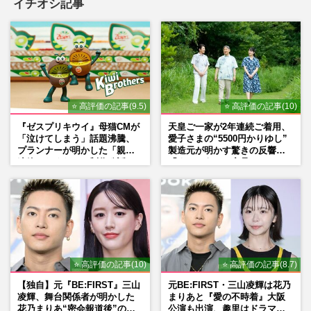
イチオシ記事
⭐ 高評価の記事(9.5)
⭐ 高評価の記事(10)
『ゼスプリキウイ』母猫CMが
天皇ご一家が2年連続ご着用、
「泣けてしまう」話題沸騰、
愛子さまの“5500円かりゆし”
プランナーが明かした「親に
製造元が明かす驚きの反響
連絡したくなる」制作秘話
「まさかうちの商品とは…」
⭐ 高評価の記事(10)
⭐ 高評価の記事(8.7)
【独自】元『BE:FIRST』三山
元BE:FIRST・三山凌輝は花乃
凌輝、舞台関係者が明かした
まりあと『愛の不時着』大阪
花乃まりあ“密会報道後”の呆
公演も出演、趣里はドラマ