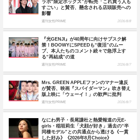
ラボ“限定ボックス”が転売「これ買う人も
すごい」と賛否、懸念される店頭販売への
影響
週刊女性PRIME
2026/8/8
『光GENJI』が40周年に向けサブスク解
禁！BOOWYにSPEEDも“復活”のムー
ブ、本人たちのコメント続々で急浮上す
る“再結成”の道
週刊女性PRIME
2026/8/7
Mrs. GREEN APPLEファンのマナー違反
が賛否、映画『スパイダーマン』吹き替え
版上映に「ウェーイ！」の歓声に批判
週刊女性PRIME
2026/8/7
なにわ男子・長尾謙杜と熱愛報道の元E-
girls・稲垣莉生「犬顔が好き」過去の“半
同棲モデル”との共通点から透ける《一貫
した好み》《2026年8月Choice》