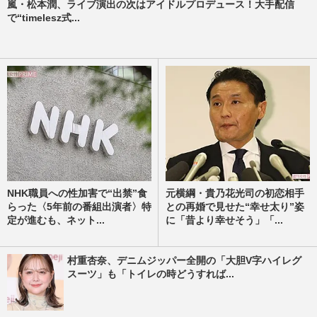
嵐・松本潤、ライブ演出の次はアイドルプロデュース！大手配信
で“timelesz式...
NHK職員への性加害で“出禁”食
元横綱・貴乃花光司の初恋相手
らった〈5年前の番組出演者〉特
との再婚で見せた“幸せ太り”姿
定が進むも、ネット...
に「昔より幸せそう」「...
村重杏奈、デニムジッパー全開の「大胆V字ハイレグ
スーツ」も「トイレの時どうすれば...