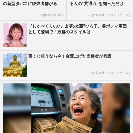
の新型タバコに喫煙者群がる
る人の“共通点”を知っただけ
PR(株式会社HAL)
PR(合同会社デジタルファーム )
『しゃべくり007』出演の畑野ひろ子、美ボディ軍団
として登場で「抜群のスタイルは...
宝くじ狙うなら今！金運上げた当選者が暴露
PR(合同会社デジタルファーム )