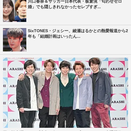
川口春奈＆サッカー日本代表・板倉滉「匂わせゼロ
婚」でも隠しきれなかったセレブすぎ...
SixTONES・ジェシー、綾瀬はるかとの熱愛報道から2
年も「結婚計画はいったん...