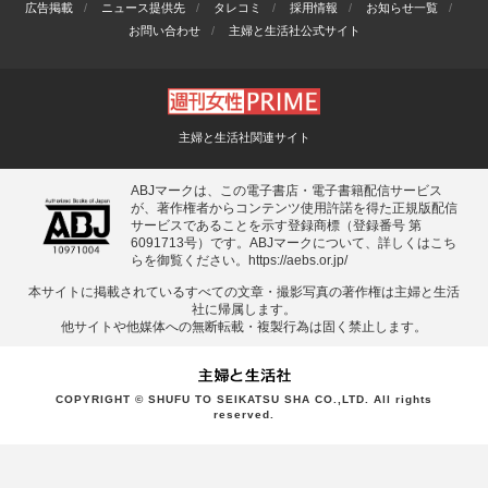
広告掲載
ニュース提供先
タレコミ
採用情報
お知らせ一覧
お問い合わせ
主婦と生活社公式サイト
主婦と生活社関連サイト
ABJマークは、この電子書店・電子書籍配信サービス
が、著作権者からコンテンツ使用許諾を得た正規版配信
サービスであることを示す登録商標（登録番号 第
6091713号）です。ABJマークについて、詳しくはこち
らを御覧ください。
https://aebs.or.jp/
本サイトに掲載されているすべての⽂章・撮影写真の著作権は主婦と⽣活
社に帰属します。
他サイトや他媒体への無断転載・複製⾏為は固く禁⽌します。
COPYRIGHT © SHUFU TO SEIKATSU SHA CO.,LTD. All rights
reserved.