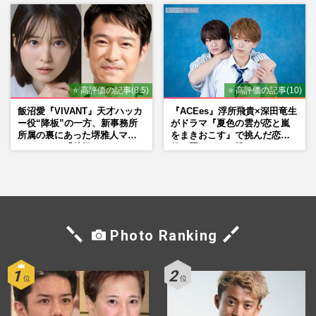
⭐ 高評価の記事(8.5)
⭐ 高評価の記事(10)
飯沼愛『VIVANT』天才ハッカ
『ACEes』浮所飛貴×深田竜生
ー役“降板”の一方、新事務所
がドラマ『夏色の雲が恋と嵐
所属の裏にあった堺雅人マネ
をまきおこす』で挑んだ恋人
ージャーの「後押し」
役、照れながら挑んだキュン
シーン秘話
Photo Ranking