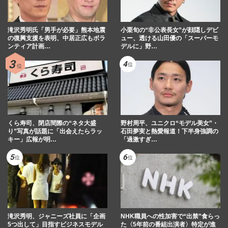
滝沢秀明氏「男手が必要」熊本地震
小栗旬の“非公表長女”が顔隠しデビ
の復興支援を表明、中居正広もボラ
ュー、透ける山田優の「スーパーモ
ンティア計画…
デルに」野…
くら寿司、閉店間際の“ネタ大盛
野村周平、ユニクロ“モデル美女”・
り”写真が話題に「出会えたらラッ
石田夢実と熱愛報道！下半身強調の
キー」広報が明…
「過激すぎ…
滝沢秀明、ジャニーズ社員に「企画
NHK職員への性加害で“出禁”食らっ
5つ出して」目指すビジネスモデル
た〈5年前の番組出演者〉特定が進