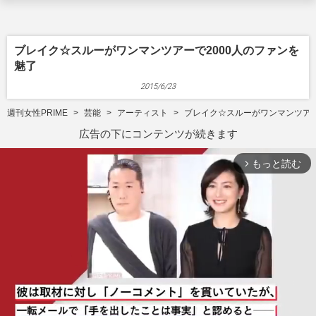
ブレイク☆スルーがワンマンツアーで2000人のファンを
魅了
2015/6/23
週刊女性PRIME
芸能
アーティスト
ブレイク☆スルーがワンマンツアー
広告の下にコンテンツが続きます
もっと読む
arrow_forward_ios