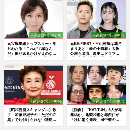
マン長男・櫻井海音だった
⭐ 高評価の記事(10)
⭐ 高評価の記事(8.7)
元宝塚星組トップスター・湖
元BE:FIRST・三山凌輝は花乃
月わたる「これが宝塚なん
まりあと『愛の不時着』大阪
だ」振り返るかけがえのない
公演も出演、趣里はドラマ
日々、夢の現在地と“男役”へ
『大空港』番宣行脚に「メン
の思い
タル強すぎ」の実情
⭐ 高評価の記事(8.5)
⭐ 高評価の記事(8.7)
【昭和芸能スキャンダル】歌
【独自】『KAT-TUN』6人が再
手・加藤登紀子の「ただの左
集結か、亀梨和也と赤西仁が
翼」で片付けられない凄絶半
「秋に驚く発表」田中聖の刑
生《東大闘争、獄中結婚、別
期満了と重なる“匂わせ”では
荘で内ゲバ事件》
ない理由