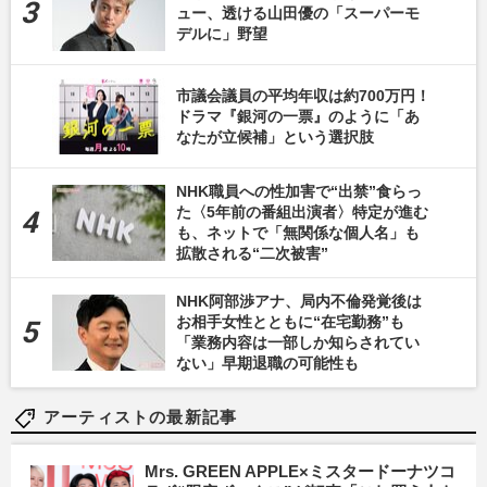
ュー、透ける山田優の「スーパーモ
デルに」野望
市議会議員の平均年収は約700万円！
ドラマ『銀河の一票』のように「あ
なたが立候補」という選択肢
NHK職員への性加害で“出禁”食らっ
た〈5年前の番組出演者〉特定が進む
も、ネットで「無関係な個人名」も
拡散される“二次被害”
NHK阿部渉アナ、局内不倫発覚後は
お相手女性とともに“在宅勤務”も
「業務内容は一部しか知らされてい
ない」早期退職の可能性も
アーティストの最新記事
Mrs. GREEN APPLE×ミスタードーナツコ