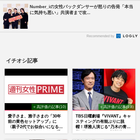
Number_iの女性バックダンサーが怒りの告発「本当
に気持ち悪い」共演者まで攻...
Recommended by
イチオシ記事
⭐ 高評価の記事(10)
⭐ 高評価の記事(9.8)
愛子さま、雅子さまの「30年
TBS日曜劇場『VIVANT』キャ
前の黄色セットアップ」に
スティングの有能ぶりに脱
〈親子2代でお似合いになる〉
帽！堺雅人演じる“乃木の青年
の声、ご成婚時のドレスも手
期”役は、そっくり説根強い
がけた森英恵さんとの絆
Mr.Children桜井和寿のバンド