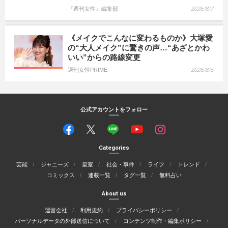
『週刊女性』編集部
2026/8/7
《メイクでこんなに変わるものか》大塚愛
の“大人メイク”に驚きの声…“あざとかわ
いい”からの路線変更
週刊女性PRIME
2026/8/5
公式アカウントをフォロー
Categories
芸能
ジャニーズ
皇室
社会・事件
ライフ
トレンド
コミックス
連載一覧
タグ一覧
無料占い
About us
運営会社
利用規約
プライバシーポリシー
パーソナルデータの外部送信について
コンテンツ制作・編集ポリシー