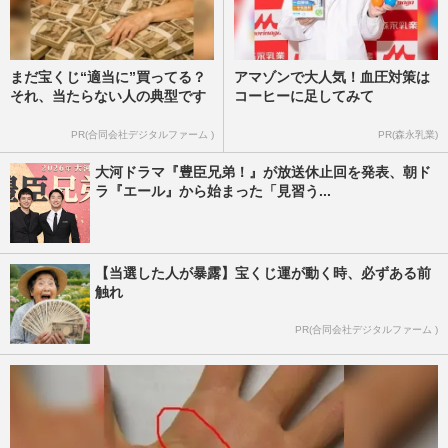
まだ宝くじ“適当に”買ってる？
アマゾンで大人気！血圧対策は
それ、当たらない人の典型です
コーヒーに足してみて
PR(合同会社デジタルファーム )
PR(森永乳業)
大河ドラマ『豊臣兄弟！』が放送休止回を発表、朝ド
ラ『エール』から始まった「見習う...
【当選した人が暴露】宝くじ運が動く時、必ずある前
触れ
PR(合同会社デジタルファーム )