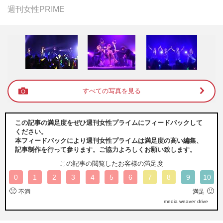
週刊女性PRIME
すべての写真を見る
この記事の満足度をぜひ週刊女性プライムにフィードバックして
ください。
本フィードバックにより週刊女性プライムは満足度の高い編集、
記事制作を行って参ります。ご協力よろしくお願い致します。
この記事の閲覧したお客様の満足度
0
1
2
3
4
5
6
7
8
9
10
🙁
🙂
不満
満足
media weaver drive