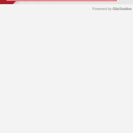
Powered by 
GliaStudios
M
u
t
e