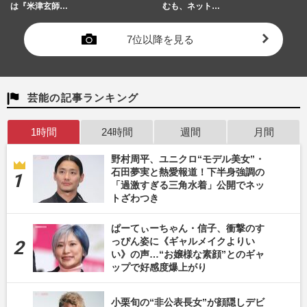
は『米津玄師…
むも、ネット…
7位以降を見る
芸能の記事ランキング
1時間
24時間
週間
月間
野村周平、ユニクロ“モデル美女”・
石田夢実と熱愛報道！下半身強調の
「過激すぎる三角水着」公開でネッ
トざわつき
ぱーてぃーちゃん・信子、衝撃のす
っぴん姿に《ギャルメイクよりい
い》の声…“お嬢様な素顔”とのギャ
ップで好感度爆上がり
小栗旬の“非公表長女”が顔隠しデビ