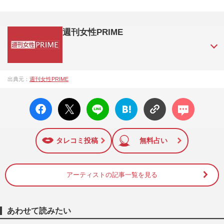
週刊女性PRIME
『週刊女性PRIME（シュージョプライム）』は、2015年（平
出典元：
週刊女性PRIME
成27年）1月に開設された主婦と生活社が運営する日本のニュ
ースサイトです。『週刊女性PRIME』編集者が担当する連載
facebo
X ポス
LINE
はてな
コメン
陣の執筆記事を配信するほか、女性週刊誌『週刊女性』の誌
ok い
ト
ブック
ト
面に掲載された記事から、インターネット利用者層にとって
いね
マーク
特に関心の高い題材の記事を、WEB向けにリライトして配信
に追加
しています！
タレコミ投稿
無料占い
アーティストの記事一覧を見る
あわせて読みたい