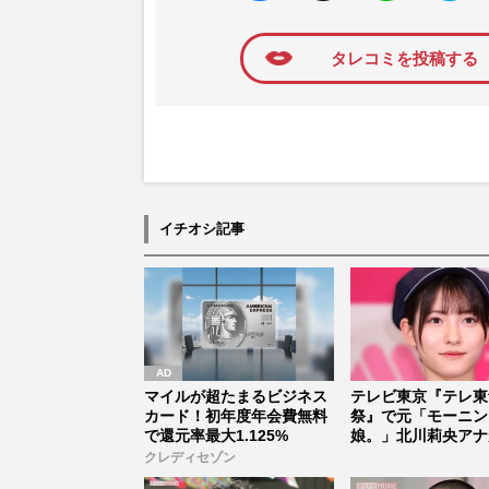
に追加
タレコミを投稿する
イチオシ記事
マイルが超たまるビジネス
テレビ東京『テレ東
カード！初年度年会費無料
祭』で元「モーニン
で還元率最大1.125%
娘。」北川莉央アナ
ューも、“裏垢...
クレディセゾン