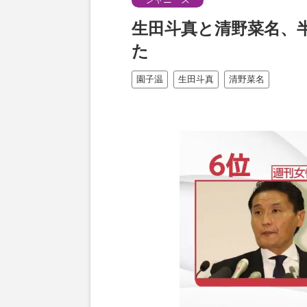
生田斗真と清野菜名、
た
園子温
生田斗真
清野菜名