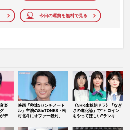
今日の運勢を無料で見る
音楽
映画『秒速5センチメート
《NHK来秋朝ドラ》『なぎ
グ
ル』主演のSixTONES・松
さの進化論』で“ヒロイン
がデビ
村北斗にオファー殺到、プ
をやってほしい”ランキン
ロ...
グ！1...