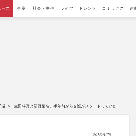
ニーズ
皇室
社会・事件
ライフ
トレンド
コミックス
連
子温
生田斗真と清野菜名、半年前から交際がスタートしていた
2015/8/25