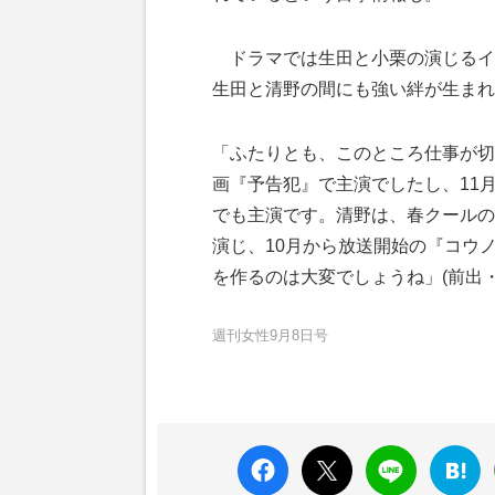
ドラマでは生田と小栗の演じるイ
生田と清野の間にも強い絆が生まれ
「ふたりとも、このところ仕事が切
画『予告犯』で主演でしたし、11
でも主演です。清野は、春クールの連
演じ、10月から放送開始の『コウノ
を作るのは大変でしょうね」(前出
週刊女性9月8日号
faceboo
X ポス
LINE
はてな
k いい
ト
ブック
ね
マーク