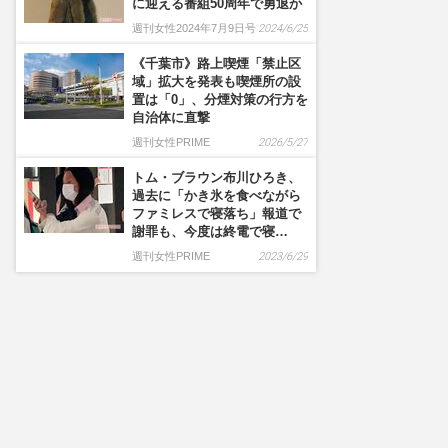
に迎える番組50周年で勇退か
週刊女性2024年7月9日号
2024/6/25
《千葉市》路上喫煙「禁止区
域」拡大を発表も喫煙所の設
置は「0」、分煙対策の行方を
自治体に直撃
週刊女性PRIME
2026/5/27
トム・ブラウン布川ひろき、
過去に「かき氷を食べながら
ファミレスで寝落ち」報道で
謝罪も、今度は終電で寝…
週刊女性PRIME
2023/6/29