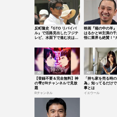
反町隆史『GTO リバイバ
映画『箱の中の羊』
ル』で活路見出したフジテ
はるかとW主演の千
レビ、水面下で進む次は江
悟に業界も絶賛！“
口洋介...
俳優”の...
【登録不要＆完全無料】神
「持ち家を売る時の
の雫がRチャンネルで見放
為」知ってるだけで
題
事とは
Rチャンネル
イエウール