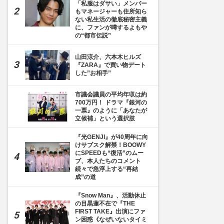
「私服はダサい」メンバー
もマネージャーも住所知ら
ない私生活の徹底秘密主義
に、ファンが噂するよもや
の“都市伝説”
山田涼介、六本木ヒルズ
『ZARA』で買い物デート
した”お相手”
市議会議員の平均年収は約
700万円！ ドラマ『銀河の
一票』のように「あなたが
立候補」という選択肢
『光GENJI』が40周年に向
けサブスク解禁！BOOWY
にSPEEDも“復活”のムー
ブ、本人たちのコメント
続々で急浮上する“再結
成”の道
『Snow Man』、活動休止
の目黒蓮不在で『THE
FIRST TAKE』出演にファ
ン困惑《なぜいないタイミ