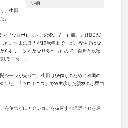
た清野
り、生田
た。
マ『ウロボロス～この愛こそ、正義。』(TBS系)
した。生田のほうが10歳年上ですが、役柄ではな
からむシーンがかなり多かったので、自然と親密
誌ライター)
闘シーンが売りで、生田は役作りのために韓国の
積んだ。『ウロボロス』でW主演した親友の小栗旬
トを使わずにアクションを披露する清野と心を通