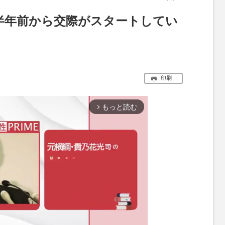
半年前から交際がスタートしてい
印刷
もっと読む
arrow_forward_ios