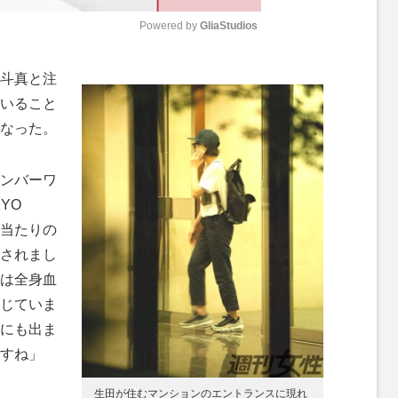
Powered by 
GliaStudios
M
斗真と注
u
いること
t
なった。
e
ンバーワ
YO
体当たりの
されまし
は全身血
じていま
にも出ま
すね」
生田が住むマンションのエントランスに現れ