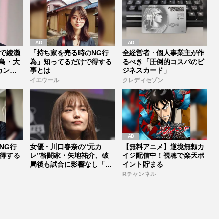
で綾瀬
「持ち家を売る時のNG行
全経営者・個人事業主が作
鳥・大
為」知ってるだけで得する
るべき「圧倒的コスパのビ
カンヌ
事とは
ジネスカード」
イエウール
クレディセゾン
NG行
女優・川口春奈の“元カ
【無料アニメ】逆境無頼カ
得する
レ”格闘家・矢地祐介、破
イジ配信中！視聴で楽天ポ
局後も試合に影響なし「チ
イント貯まる
ョークスリ...
Rチャンネル