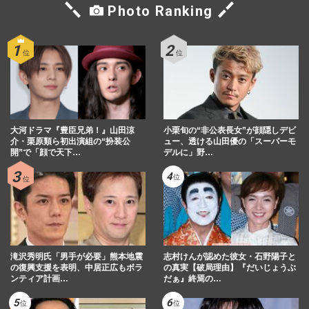
『週刊女性』編集部
2026/8/6
Photo Ranking
元KAT-TUN・赤西仁の〈42歳のバースデ
ーライブ〉に上田竜也、中丸雄一も参加！
MCで披露した「性欲」モンス…
週刊女性2026年7月28日・8月4日号
2026/7/29
KAT-TUNラストライブに元メンバー・赤
大河ドラマ『豊臣兄弟！』山田涼
小栗旬の“非公表長女”が顔隠しデビ
西仁来場で《一旦お疲れ様でした》匂わせ
介・栗原類ら初出演組の“扮装公
ュー、透ける山田優の「スーパーモ
開”で「顔で天下…
デルに」野…
た“伝説のシンメ”復活ステ…
週刊女性2025年12月2日・9日号
2026/7/29
【独自】『KAT-TUN』6人が再集結か、亀
梨和也と赤西仁が「秋に驚く発表」田中聖
の刑期満了と重なる“匂わせ…
週刊女性2026年8月11日号
2026/7/28
滝沢秀明氏「男手が必要」熊本地震
志村けんが認めた彼女・石野陽子と
の復興支援を表明、中居正広もボラ
の真実【破局理由】『だいじょうぶ
ンティア計画…
だぁ』終焉の…