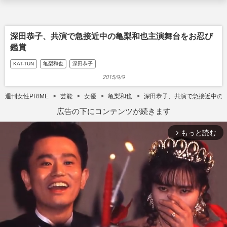
深田恭子、共演で急接近中の亀梨和也主演舞台をお忍び
鑑賞
KAT-TUN
亀梨和也
深田恭子
2015/9/9
週刊女性PRIME
芸能
女優
亀梨和也
深田恭子、共演で急接近中の
広告の下にコンテンツが続きます
もっと読む
arrow_forward_ios