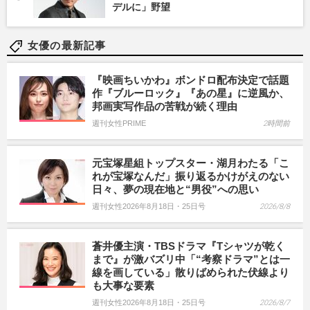
デルに」野望
女優の最新記事
『映画ちいかわ』ボンドロ配布決定で話題
作『ブルーロック』『あの星』に逆風か、
邦画実写作品の苦戦が続く理由
週刊女性PRIME
2時間前
元宝塚星組トップスター・湖月わたる「こ
れが宝塚なんだ」振り返るかけがえのない
日々、夢の現在地と“男役”への思い
週刊女性2026年8月18日・25日号
2026/8/8
蒼井優主演・TBSドラマ『Tシャツが乾く
まで』が激バズリ中「“考察ドラマ”とは一
線を画している」散りばめられた伏線より
も大事な要素
週刊女性2026年8月18日・25日号
2026/8/7