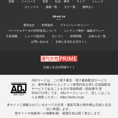
芸能
ジャニーズ
皇室
社会・事件
ライフ
トレンド
コミックス
連載一覧
タグ一覧
無料占い
About us
運営会社
利用規約
プライバシーポリシー
パーソナルデータの外部送信について
コンテンツ制作・編集ポリシー
広告掲載
ニュース提供先
タレコミ
採用情報
お知らせ一覧
お問い合わせ
主婦と生活社公式サイト
主婦と生活社関連サイト
ABJマークは、この電子書店・電子書籍配信サービス
が、著作権者からコンテンツ使用許諾を得た正規版配信
サービスであることを示す登録商標（登録番号 第
6091713号）です。ABJマークについて、詳しくはこち
らを御覧ください。
https://aebs.or.jp/
本サイトに掲載されているすべての⽂章・撮影写真の著作権は主婦と⽣活
社に帰属します。
他サイトや他媒体への無断転載・複製⾏為は固く禁⽌します。