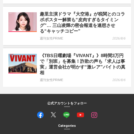
趣里主演ドラマ『大空港』が税関とのコラ
ボポスター解禁も“皮肉すぎるタイミン
グ”… 三山凌輝の密会報道を連想させ
る“キャッチコピー”
週刊女性PRIME
2026/8/6
《TBS日曜劇場『VIVANT』》8時間3万円
で「別班」を募集！詐欺の声も「求人は事
実」運営会社が明かす“激レア”バイトの真
相
週刊女性PRIME
2026/8/6
公式アカウントをフォロー
Categories