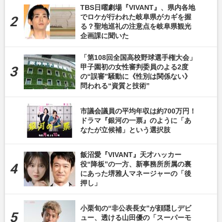
TBS日曜劇場『VIVANT』、県内各地
でロケが行われた岐阜県がカギを握
る？聖地巡礼の注意点を岐阜県観光
企画課に聞いた
「第108回全国高校野球選手権大会」
甲子園初の女性審判委員のよる2度
の“誤審”騒動に《性別は関係ない》
問われる“資質と技術”
市議会議員の平均年収は約700万円！
ドラマ『銀河の一票』のように「あ
なたが立候補」という選択肢
飯沼愛『VIVANT』天才ハッカー
役“降板”の一方、新事務所所属の裏
にあった堺雅人マネージャーの「後
押し」
小栗旬の“非公表長女”が顔隠しデビ
ュー、透ける山田優の「スーパーモ