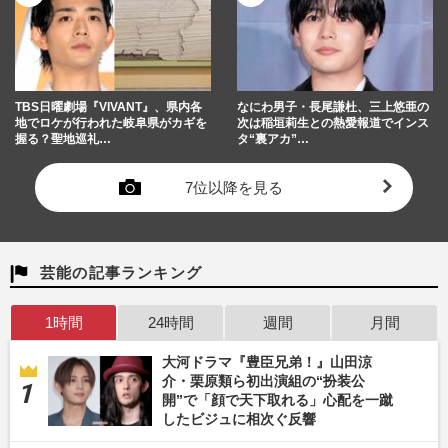
TBS日曜劇場『VIVANT』、県内各
なにわ男子・長尾謙杜、三上悠亜の
地でロケが行われた岐阜県がカギを
次は稲垣莉生との熱愛報道でインス
握る？聖地巡礼…
タ“裏アカ”…
7位以降を見る
芸能の記事ランキング
1時間
24時間
週間
月間
大河ドラマ『豊臣兄弟！』山田涼
介・栗原類ら初出演組の“扮装公
開”で「顔で天下取れる」心配を一蹴
したビジュに相次ぐ反響