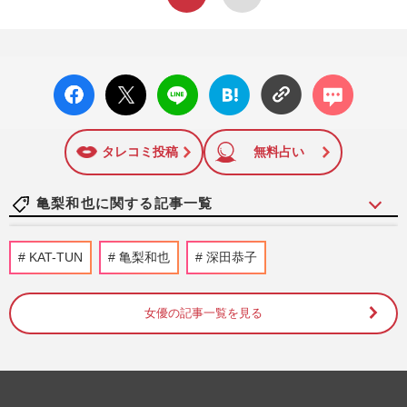
facebo
X ポス
LINE
はてな
コメン
ok い
ト
ブック
ト
いね
マーク
に追加
タレコミ投稿
無料占い
亀梨和也に関する記事一覧
元TBSアナウンサー・田中みな実、妊娠発
KAT-TUN
亀梨和也
深田恭子
表後初の公の場に「背中パックリ大胆ドレ
ス」で登場、ママでも変わ…
週刊女性PRIME
2026/8/6
女優の記事一覧を見る
SixTONES田中樹のプライベートLINEと
写真が流出で流れ弾を食らった“優等生ジ
ャニーズ”の亀梨和也「流出元…