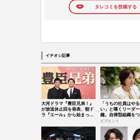
タレコミを投稿する
イチオシ記事
大河ドラマ『豊臣兄弟！』
「うちの社員はやる
が放送休止回を発表、朝ド
い」と嘆くリーダー
ラ『エール』から始まった
鐘。自律型組織をつ
「見習う...
に外せな...
ビズヒント