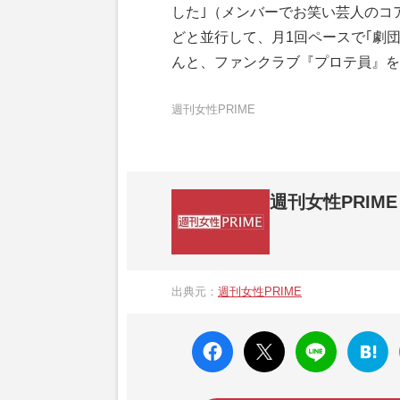
した｣（メンバーでお笑い芸人のコ
どと並行して、月1回ペースで｢劇
んと、ファンクラブ『プロテ員』を
週刊女性PRIME
週刊女性PRIME
『週刊女性PRIME（シュージョプライム）
営する日本のニュースサイトです。『週刊女
出典元：
週刊女性PRIME
か、女性週刊誌『週刊女性』の誌面に掲載
高い題材の記事を、WEB向けにリライトし
faceboo
X ポス
LINE
はてな
k いい
ト
ブック
ね
マーク
に追加