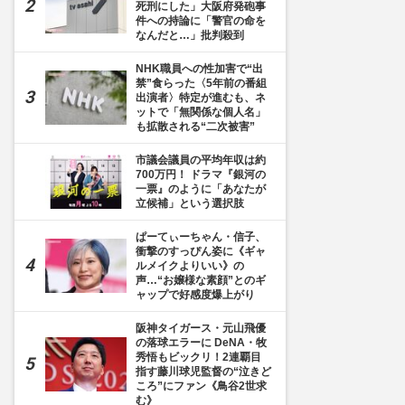
死刑にした」大阪府発砲事
件への持論に「警官の命を
なんだと…」批判殺到
NHK職員への性加害で“出
禁”食らった〈5年前の番組
出演者〉特定が進むも、ネ
ットで「無関係な個人名」
も拡散される“二次被害”
市議会議員の平均年収は約
700万円！ ドラマ『銀河の
一票』のように「あなたが
立候補」という選択肢
ぱーてぃーちゃん・信子、
衝撃のすっぴん姿に《ギャ
ルメイクよりいい》の
声…“お嬢様な素顔”とのギ
ャップで好感度爆上がり
阪神タイガース・元山飛優
の落球エラーに DeNA・牧
秀悟もビックリ！2連覇目
指す藤川球児監督の“泣きど
ころ”にファン《鳥谷2世求
む》