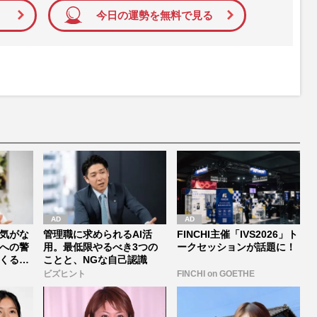
今日の運勢を無料で見る
気がな
管理職に求められるAI活
FINCHI主催「IVS2026」ト
への警
用。最低限やるべき3つの
ークセッションが話題に！
くる前
ことと、NGな自己認識
ビズヒント
FINCHI on GOETHE