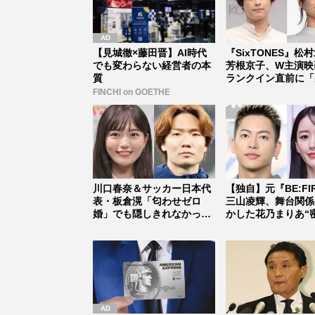
【見城徹×藤田晋】AI時代
『SixTONES』松
でも変わらない経営者の本
芳根京子、W主演映
質
ランクイン直前に「
止...
FINCHI on GOETHE
川口春奈＆サッカー日本代
【独自】元『BE:FI
表・板倉滉「匂わせゼロ
三山凌輝、舞台関係
婚」でも隠しきれなかった
かした花乃まりあ“
セレブすぎ...
道...