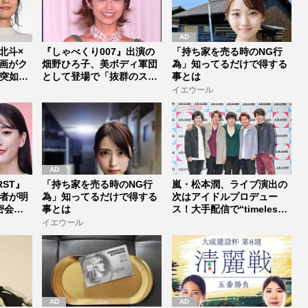
村北斗×
『しゃべくり007』出演の
「持ち家を売る時のNG行
画がク
畑野ひろ子、美ボディ軍団
為」知ってるだけで得する
突如中
として登場で「抜群のスタ
事とは
イルは...
イエウール
RST』
「持ち家を売る時のNG行
嵐・松本潤、ライブ演出の
者が明
為」知ってるだけで得する
次はアイドルプロデュー
密会報
事とは
ス！大手配信で“timelesz
式...
イエウール