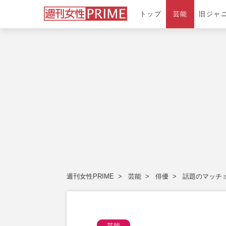
トップ
芸能
旧ジャ
週刊女性PRIME
芸能
俳優
話題のマッチ
芸能