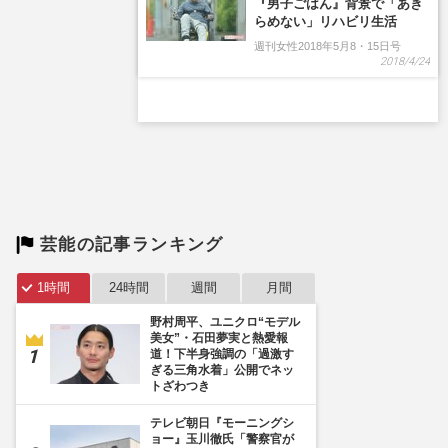
芸能の記事ランキング
1時間
24時間
週間
月間
野村周平、ユニクロ“モデル
美女”・石田夢実と熱愛報
道！下半身強調の「過激す
ぎる三角水着」公開でネッ
トざわつき
テレビ朝日『モーニングシ
ョー』玉川徹氏「警察官が