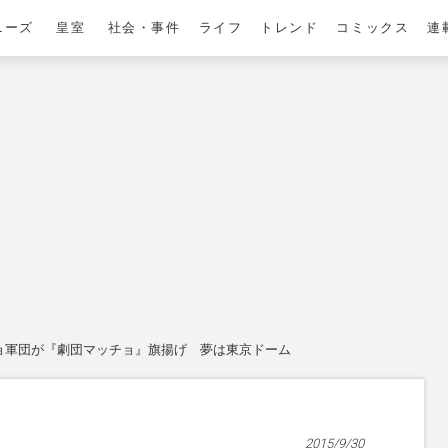
ニーズ
皇室
社会・事件
ライフ
トレンド
コミックス
連
ョ軍団が『劇団マッチョ』旗揚げ 夢は東京ドーム
2015/9/30