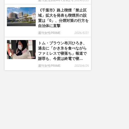
週刊女性2024年7月9日号
2024/6/25
《千葉市》路上喫煙「禁止区
域」拡大を発表も喫煙所の設
置は「0」、分煙対策の行方を
自治体に直撃
週刊女性PRIME
2026/5/27
トム・ブラウン布川ひろき、
過去に「かき氷を食べながら
ファミレスで寝落ち」報道で
謝罪も、今度は終電で寝…
週刊女性PRIME
2023/6/29