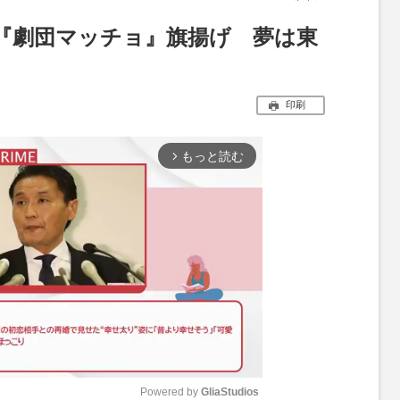
『劇団マッチョ』旗揚げ 夢は東
印刷
もっと読む
arrow_forward_ios
Powered by 
GliaStudios