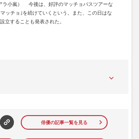
アラ小嵐） 今後は、好評のマッチョバスツアーな
団マッチョ｣を続けていくという。また、この日はな
設立することも発表された。
』は、2015年（平成27年）1月に開設された主婦と生活社が運
性PRIME』編集者が担当する連載陣の執筆記事を配信するほ
された記事から、インターネット利用者層にとって特に関心の
て配信しています！
俳優の記事一覧を見る