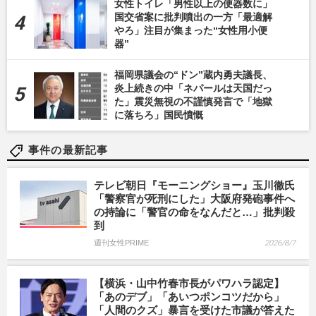
女性トイレ「男性以上の便器数に」
国交省案に批判噴出の一方「最適解
やろ」注目が集まった“女性用小便
器”
福岡県議会の“ドン”蔵内勇夫議長、
炎上続きの中「ネパールは天国だっ
た」震災無視の不謹慎発言で「地獄
に落ちろ」国民憤慨
事件の最新記事
テレビ朝日『モーニングショー』玉川徹氏
「警察官が死刑にした」大阪府発砲事件へ
の持論に「警官の命をなんだと…」批判殺
到
週刊女性PRIME
2026/8/7
【横浜・山中竹春市長がパワハラ認定】
「あのデブ」「あいつポンコツだから」
「人間のクズ」暴言を受けた市議が答えた