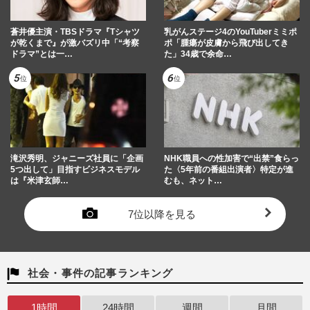
蒼井優主演・TBSドラマ『Tシャツ
乳がんステージ4のYouTuberミミポ
が乾くまで』が激バズリ中「“考察
ポ「腫瘍が皮膚から飛び出してき
ドラマ”とは一…
た」34歳で余命…
滝沢秀明、ジャニーズ社員に「企画
NHK職員への性加害で“出禁”食らっ
5つ出して」目指すビジネスモデル
た〈5年前の番組出演者〉特定が進
は『米津玄師…
むも、ネット…
7位以降を見る
社会・事件の記事ランキング
1時間
24時間
週間
月間