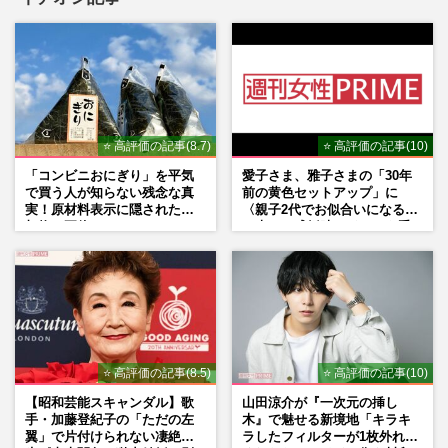
⭐ 高評価の記事(8.7)
⭐ 高評価の記事(10)
「コンビニおにぎり」を平気
愛子さま、雅子さまの「30年
で買う人が知らない残念な真
前の黄色セットアップ」に
実！原材料表示に隠された添
〈親子2代でお似合いになる〉
加物の正体
の声、ご成婚時のドレスも手
がけた森英恵さんとの絆
⭐ 高評価の記事(8.5)
⭐ 高評価の記事(10)
【昭和芸能スキャンダル】歌
山田涼介が『一次元の挿し
手・加藤登紀子の「ただの左
木』で魅せる新境地「キラキ
翼」で片付けられない凄絶半
ラしたフィルターが1枚外れて