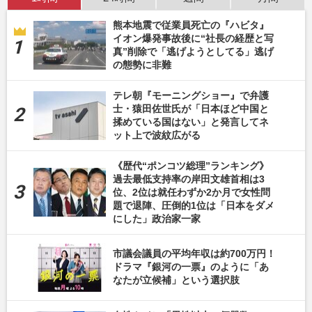
熊本地震で従業員死亡の『ハビタ』
イオン爆発事故後に“社長の経歴と写
真”削除で「逃げようとしてる」逃げ
の態勢に非難
テレ朝『モーニングショー』で弁護
士・猿田佐世氏が「日本ほど中国と
揉めている国はない」と発言してネ
ット上で波紋広がる
《歴代“ポンコツ総理”ランキング》
過去最低支持率の岸田文雄首相は3
位、2位は就任わずか2か月で女性問
題で退陣、圧倒的1位は「日本をダメ
にした」政治家一家
市議会議員の平均年収は約700万円！
ドラマ『銀河の一票』のように「あ
なたが立候補」という選択肢