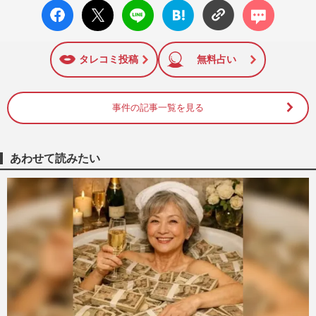
facebo
X ポス
LINE
はてな
コメン
ok い
ト
ブック
ト
いね
マーク
に追加
タレコミ投稿
無料占い
事件の記事一覧を見る
あわせて読みたい