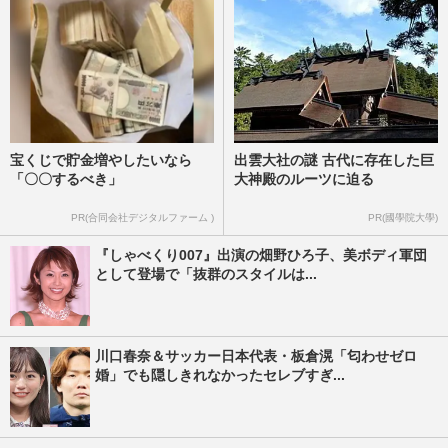
宝くじで貯金増やしたいなら
出雲大社の謎 古代に存在した巨
「〇〇するべき」
大神殿のルーツに迫る
PR(合同会社デジタルファーム )
PR(國學院大學)
『しゃべくり007』出演の畑野ひろ子、美ボディ軍団
として登場で「抜群のスタイルは...
川口春奈＆サッカー日本代表・板倉滉「匂わせゼロ
婚」でも隠しきれなかったセレブすぎ...