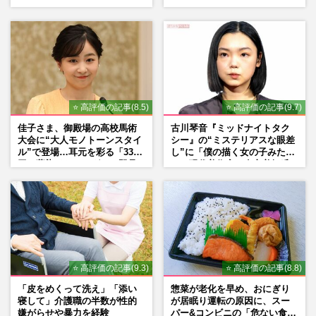
生《東大闘争、獄中結婚、別
くれたら」アイドル像を封印
荘で内ゲバ事件》
した覚悟
⭐ 高評価の記事(8.5)
⭐ 高評価の記事(9.7)
佳子さま、御殿場の高校馬術
古川琴音『ミッドナイトタク
大会に“大人モノトーンスタイ
シー』の“ミステリアスな眼差
ル”で登場…耳元を彩る「3300
し”に「僕の描く女の子みた
円の藍染イヤリング」は即品
い」現代美術家・奈良美智氏
薄に
もSNSで“公認”
⭐ 高評価の記事(9.3)
⭐ 高評価の記事(8.8)
「皮をめくって洗え」「添い
惣菜が老化を早め、おにぎり
寝して」介護職の半数が性的
が居眠り運転の原因に、スー
嫌がらせや暴力を経験
パー&コンビニの「危ない食