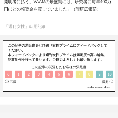
発明者に払う。VAAMの最盛期には、研究者に毎年400万
円ほどの報奨金を渡していました」（理研広報部）
『週刊女性』転用記事
この記事の満足度をぜひ週刊女性プライムにフィードバックして
ください。
本フィードバックにより週刊女性プライムは満足度の高い編集、
記事制作を行って参ります。ご協力よろしくお願い致します。
この記事の閲覧したお客様の満足度
0
1
2
3
4
5
6
7
8
9
10
🙁
🙂
不満
満足
media weaver drive