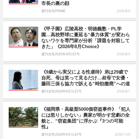
市長の裏の顔
週刊女性PRIME
2026/8/6
《甲子園》広陵高校・明徳義塾・PL学
園…高校野球に蔓延る“暴力体質”が変わら
ないワケを専門家が分析「課題を封殺して
きた」《2026年8月Choice》
週刊女性2025年9月2日号
2026/8/5
《9歳から実父による性虐待》弟は29歳で
自死、母は笑って見るだけ…叔母で女優・
藤田三保も協力で訴える“時効撤廃”への道
週刊女性2026年8月11日号
2026/8/1
《福岡県・高級梨5000個窃盗事件》「犯人
には怒りしかない」農家が明かす悲劇の全
貌と、“窃盗集団”に浮かぶ『3つの可能
性』
週刊女性2026年8月11日号
2026/7/29