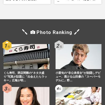
品」
Photo Ranking
くら寿司、閉店間際の“ネタ大盛
小栗旬の“非公表長女”が顔隠しデビ
り”写真が話題に「出会えたらラッ
ュー、透ける山田優の「スーパーモ
キー」広報が明…
デルに」野…