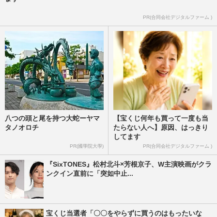
PR(合同会社デジタルファーム )
八つの頭と尾を持つ大蛇ーヤマ
【宝くじ何年も買って一度も当
タノオロチ
たらない人へ】原因、はっきり
してます
PR(國學院大學)
PR(合同会社デジタルファーム )
『SixTONES』松村北斗×芳根京子、W主演映画がクラ
ンクイン直前に「突如中止...
宝くじ当選者「〇〇をやらずに買うのはもったいな