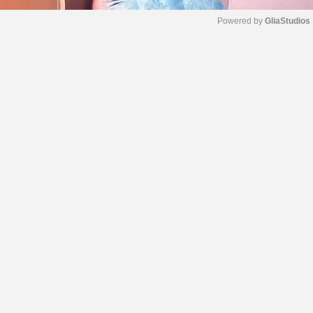
Powered by 
GliaStudios
M
u
t
e