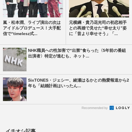
嵐・松本潤、ライブ演出の次は
元横綱・貴乃花光司の初恋相手
アイドルプロデュース！大手配
との再婚で見せた“幸せ太り”姿
信で“timelesz式...
に「昔より幸せそう」「...
NHK職員への性加害で“出禁”食らった〈5年前の番組
出演者〉特定が進むも、ネット...
SixTONES・ジェシー、綾瀬はるかとの熱愛報道から2
年も「結婚計画はいったん...
Recommended by
イチオシ記事