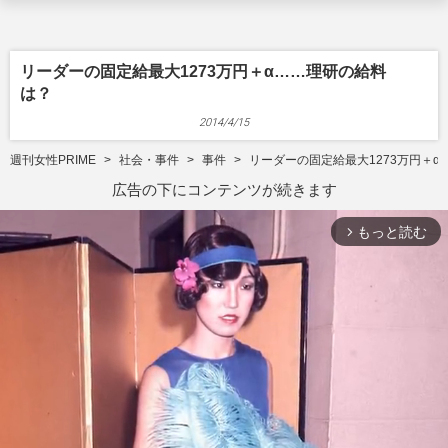
リーダーの固定給最大1273万円＋α……理研の給料
は？
2014/4/15
週刊女性PRIME
社会・事件
事件
リーダーの固定給最大1273万円＋
広告の下にコンテンツが続きます
もっと読む
arrow_forward_ios