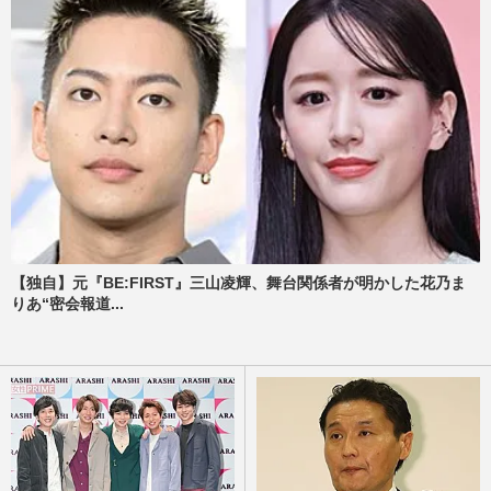
【独自】元『BE:FIRST』三山凌輝、舞台関係者が明かした花乃ま
りあ“密会報道...