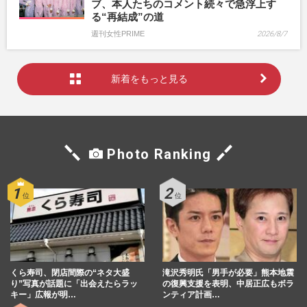
ブ、本人たちのコメント続々で急浮上す
る“再結成”の道
週刊女性PRIME
2026/8/7
新着をもっと見る
Photo Ranking
くら寿司、閉店間際の“ネタ大盛
滝沢秀明氏「男手が必要」熊本地震
り”写真が話題に「出会えたらラッ
の復興支援を表明、中居正広もボラ
キー」広報が明…
ンティア計画…