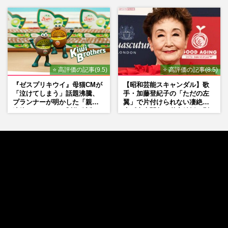
シーン秘話
⭐ 高評価の記事(9.5)
⭐ 高評価の記事(8.5)
『ゼスプリキウイ』母猫CMが
【昭和芸能スキャンダル】歌
「泣けてしまう」話題沸騰、
手・加藤登紀子の「ただの左
プランナーが明かした「親に
翼」で片付けられない凄絶半
連絡したくなる」制作秘話
生《東大闘争、獄中結婚、別
荘で内ゲバ事件》