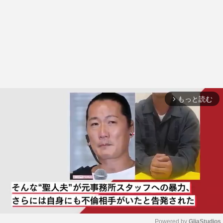
もっと読む
arrow_forward_ios
Powered by 
GliaStudios