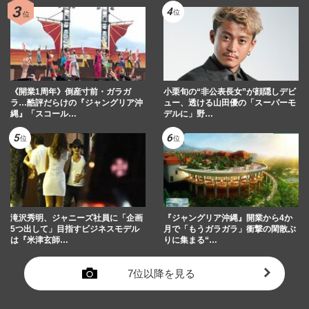
《開業1周年》倒産寸前・ガラガ
小栗旬の“非公表長女”が顔隠しデビ
ラ…酷評だらけの『ジャングリア沖
ュー、透ける山田優の「スーパーモ
縄』「スコール…
デルに」野…
滝沢秀明、ジャニーズ社員に「企画
『ジャングリア沖縄』開業から4か
5つ出して」目指すビジネスモデル
月で「もうガラガラ」衝撃の閑散ぶ
は『米津玄師…
りに集まる“…
7位以降を見る