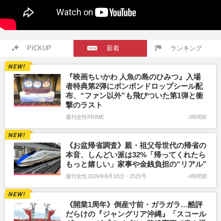
PICKUP
新着
ランキング
『映画ちいかわ 人魚の島のひみつ』入場
者特典第2弾にボンボンドロップシール配
布、“ファン以外”も飛びついた第1弾と衝
撃のラスト
週刊女性PRIME
0時間前
《お盆帰省調査》親・祖父母世代の帰省の
本音、しんどい派は32%「帰ってくれたら
もっと嬉しい」家事や金銭負担の“リアル”
週刊女性2026年8月18日・25日号
0時間前
《開業1周年》倒産寸前・ガラガラ…酷評
だらけの『ジャングリア沖縄』「スコール