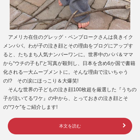
アメリカ在住のグレッグ・ペンブロークさんは良きイク
メンパパ。わが子の泣き顔とその理由をブログにアップす
ると、たちまち人気ナンバーワンに。世界中のパパ＆ママ
から“ウチの子も!”と写真が殺到し、日本を含め6か国で書籍
化される一大ムーブメントに。そんな理由で泣いちゃう
の!? その涙にほっこり＆大爆笑!
そんな世界の子どもの泣き顔100枚超を厳選した『うちの
子が泣いてるワケ』の中から、とっておきの泣き顔とそ
の“ワケ”をご紹介します!
本文を読む