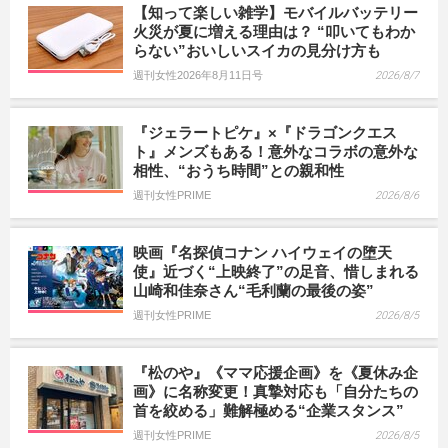
【知って楽しい雑学】モバイルバッテリー
火災が夏に増える理由は？ “叩いてもわか
らない”おいしいスイカの見分け方も
週刊女性2026年8月11日号
2026/8/7
『ジェラートピケ』×『ドラゴンクエス
ト』メンズもある！意外なコラボの意外な
相性、“おうち時間”との親和性
週刊女性PRIME
2026/8/6
映画『名探偵コナン ハイウェイの堕天
使』近づく“上映終了”の足音、惜しまれる
山崎和佳奈さん“毛利蘭の最後の姿”
週刊女性PRIME
2026/8/5
『松のや』《ママ応援企画》を《夏休み企
画》に名称変更！真摯対応も「自分たちの
首を絞める」難解極める“企業スタンス”
週刊女性PRIME
2026/8/5