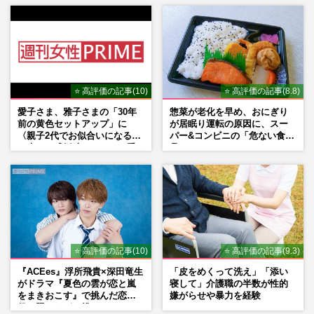
「関わらないで！」
⭐ 高評価の記事(10)
⭐ 高評価の記事(8.8)
愛子さま、雅子さまの「30年
惣菜が老化を早め、おにぎり
前の黄色セットアップ」に
が居眠り運転の原因に、スー
〈親子2代でお似合いになる〉
パー&コンビニの「危ない食
の声、ご成婚時のドレスも手
品」
がけた森英恵さんとの絆
⭐ 高評価の記事(10)
⭐ 高評価の記事(9.3)
『ACEes』浮所飛貴×深田竜生
「皮をめくって洗え」「添い
がドラマ『夏色の雲が恋と嵐
寝して」介護職の半数が性的
をまきおこす』で挑んだ恋人
嫌がらせや暴力を経験
役、照れながら挑んだキュン