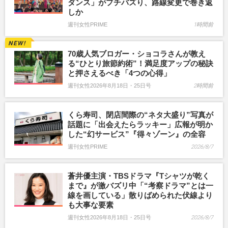
ダンス」がプチバズり、路線変更で巻き返
しか
週刊女性PRIME
1時間前
70歳人気ブロガー・ショコラさんが教え
る“ひとり旅節約術”！満足度アップの秘訣
と押さえるべき「4つの心得」
週刊女性2026年8月18日・25日号
2時間前
くら寿司、閉店間際の“ネタ大盛り”写真が
話題に「出会えたらラッキー」広報が明か
した“幻サービス”『得々ゾーン』の全容
週刊女性PRIME
2026/8/7
蒼井優主演・TBSドラマ『Tシャツが乾く
まで』が激バズリ中「“考察ドラマ”とは一
線を画している」散りばめられた伏線より
も大事な要素
週刊女性2026年8月18日・25日号
2026/8/7