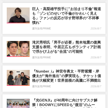
巨人・高梨雄平投手に”お泊まり不倫”報道
も「ゾンビのせいで不倫がかわいく見え
る」ファンの反応が示す野球界の“不祥事
慣れ”
週刊女性PRIME
2026/8/7
滝沢秀明氏「男手が必要」熊本地震の復興
支援を表明、中居正広もボランティア計画
で浮かび上がる“合流”の可能性
週刊女性PRIME
2026/8/7
『Number_i』神宮寺勇太・平野紫耀・岸
優太が“海外進出”の夢実現も、チケット価
格が大幅変更！世界規模の高騰に不満噴出
週刊女性PRIME
2026/8/7
『光GENJI』が40周年に向けサブスク解
禁！BOOWYにSPEEDも“復活”のムー