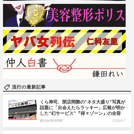
流行の最新記事
くら寿司、閉店間際の“ネタ大盛り”写真が
話題に「出会えたらラッキー」広報が明か
した“幻サービス”『得々ゾーン』の全容
週刊女性PRIME
2026/8/7