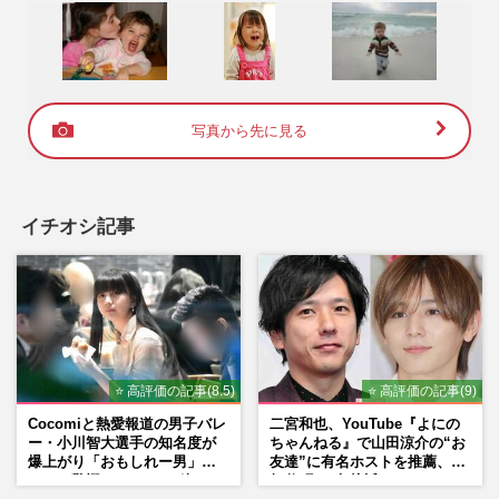
写真から先に見る
イチオシ記事
⭐ 高評価の記事(8.5)
⭐ 高評価の記事(9)
Cocomiと熱愛報道の男子バレ
二宮和也、YouTube『よにの
ー・小川智大選手の知名度が
ちゃんねる』で山田涼介の“お
爆上がり「おもしれー男」フ
友達”に有名ホストを推薦、歌
ァンも驚愕した“ちょけ姿”
舞伎町に“急接近”でファン