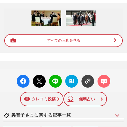
すべての写真を見る
facebo
X ポス
LINE
はてな
コメン
ok い
ト
ブック
ト
いね
マーク
に追加
タレコミ投稿
無料占い
美智子さまに関する記事一覧