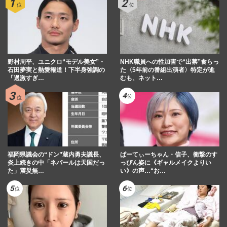
野村周平、ユニクロ“モデル美女”・
NHK職員への性加害で“出禁”食らっ
石田夢実と熱愛報道！下半身強調の
た〈5年前の番組出演者〉特定が進
「過激すぎ…
むも、ネット…
福岡県議会の“ドン”蔵内勇夫議長、
ぱーてぃーちゃん・信子、衝撃のす
炎上続きの中「ネパールは天国だっ
っぴん姿に《ギャルメイクよりい
た」震災無…
い》の声…“お…