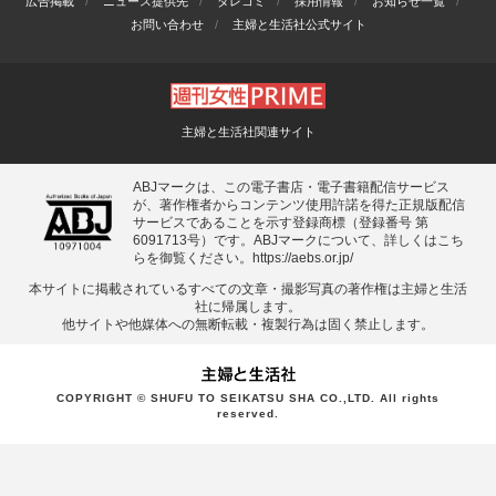
広告掲載
ニュース提供先
タレコミ
採用情報
お知らせ一覧
お問い合わせ
主婦と生活社公式サイト
主婦と生活社関連サイト
ABJマークは、この電子書店・電子書籍配信サービス
が、著作権者からコンテンツ使用許諾を得た正規版配信
サービスであることを示す登録商標（登録番号 第
6091713号）です。ABJマークについて、詳しくはこち
らを御覧ください。
https://aebs.or.jp/
本サイトに掲載されているすべての⽂章・撮影写真の著作権は主婦と⽣活
社に帰属します。
他サイトや他媒体への無断転載・複製⾏為は固く禁⽌します。
COPYRIGHT © SHUFU TO SEIKATSU SHA CO.,LTD. All rights
reserved.