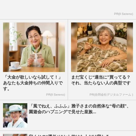
《被災地訪問取りやめに》愛子さま、陛下
PR(Il Sereno)
と雅子さまから託された“バトン”と皇室専
門家が解き明かす“次世…
週刊女性2026年4月7日・14日号
2026/3/25
「大金が欲しいなら試して！」
まだ宝くじ“適当に”買ってる？
あなたも大金持ちの仲間入りで
それ、当たらない人の典型です
す。
PR(Il Sereno)
PR(合同会社デジタルファーム )
「風でねえ、ふふふ」雅子さまの自然体な“母の顔”、
園遊会のハプニングで見せた皇族...