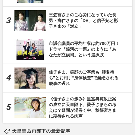
三笠宮さまのご心労になっていた長
男・寬仁さまの「DV」と信子妃と彬
子さまの「対立」
市議会議員の平均年収は約700万円！
ドラマ『銀河の一票』のように「あ
なたが立候補」という選択肢
佳子さま、笑顔のご卒業も“姉君待
ち”とお相手“身体検査”で懸念される
慶事の遅れ
《佳子さまの歩み》皇室典範改正案
の成立に天皇陛下、愛子さまらの考
えは？疑問が渦巻く中、秋篠宮さま
に期待される肉声
天皇皇后両陛下の最新記事