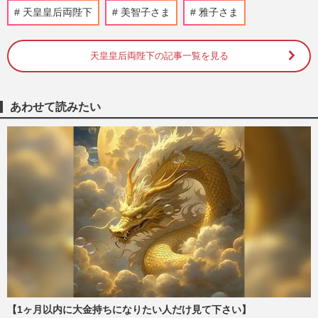
《元女性皇族の今》皇籍離脱から約20年の
天皇皇后両陛下
美智子さま
雅子さま
黒田清子さん「近所で乾杯」の姿と皇室を
陰で支え続ける“隠せない…
週刊女性2026年7月28日・8月4日号
2026/7/20
天皇皇后両陛下の記事一覧を見る
《佳子さまの歩み》天皇陛下とフィリピン
の関係で思い出す美智子さまの言葉、佳子
あわせて読みたい
さまにも期待する「積極的…
週刊女性2026年6月30日号
2026/6/21
《360万円着服発覚も》愛子さまの昼食
代…天皇家の「内廷費」3億2400万円の使
い道と、物価高でも増額見送り…
週刊女性PRIME
2026/6/18
《360万円着服発覚も》愛子さまの昼食
代…天皇家の「内廷費」3億2400万円の使
い道と、物価高でも増額見送り…
週刊女性2026年6月2日号
2026/5/22
【1ヶ月以内に大金持ちになりたい人だけ見て下さい】