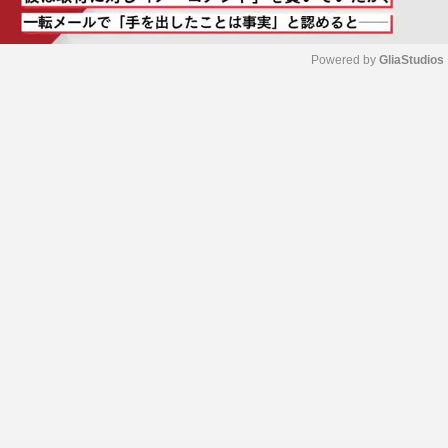
Powered by 
GliaStudios
M
u
t
e