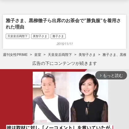
雅子さま、黒柳徹子ら出席のお茶会で”勝負服”を着用さ
れた理由
天皇皇后両陛下
美智子さま
雅子さま
2015/11/11
週刊女性PRIME
皇室
天皇皇后両陛下
美智子さま
雅子さま、黒柳徹
広告の下にコンテンツが続きます
もっと読む
arrow_forward_ios