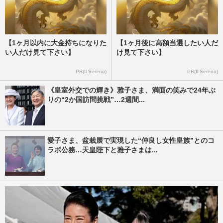
【1ヶ月以内に大金持ちになりた
【1ヶ月後に高額当選したい人だ
い人だけ見て下さい】
け見て下さい】
PR(Il Sereno)
PR(Il Sereno)
《皇室外交での輝き》雅子さま、満面の笑みで24年ぶ
りの“2か国訪問挑戦”…2週間...
愛子さま、盆栽展で実現した“仲良し女性皇族”とのコ
ラボ公務…天皇陛下と雅子さまは...