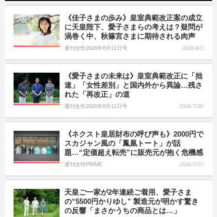
《佳子さまの歩み》皇室典範改正案の成立
に天皇陛下、愛子さまらの考えは？疑問が
渦巻く中、秋篠宮さまに期待される肉声
週刊女性2026年8月11日号
2026/8/2
《愛子さまの未来は》皇室典範改正に「拙
速」「女性差別」と国内外から異論…残さ
れた「再改正」の道
週刊女性2026年8月11日号
2026/7/30
《ネクスト皇居財布の呼び声も》2000円で
スカジャン風の「鳳凰トート」が話
題…“定価超え転売”に販売元が抱く危機感
週刊女性PRIME
2026/7/27
天皇ご一家が2年連続ご着用、愛子さま
の“5500円かりゆし” 製造元が明かす驚き
の反響「まさかうちの商品とは…」