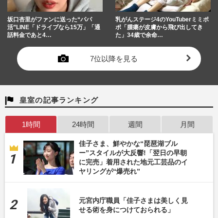
坂口杏里がファンに送った“パパ
乳がんステージ4のYouTuberミミポ
活”LINE「ドライブなら15万」「通
ポ「腫瘍が皮膚から飛び出してき
話料金であと4…
た」34歳で余命…
7位以降を見る
皇室の記事ランキング
1時間
24時間
週間
月間
佳子さま、鮮やかな“琵琶湖ブル
ー”スタイルが大反響!「翌日の早朝
に完売」着用された地元工芸品のイ
ヤリングが“爆売れ”
元宮内庁職員「佳子さまは美しく見
せる術を身につけておられる」