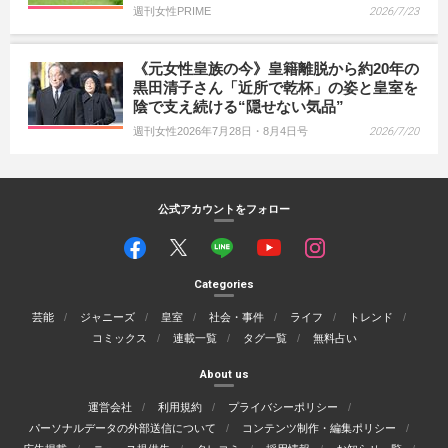
週刊女性PRIME
2026/7/23
《元女性皇族の今》皇籍離脱から約20年の
黒田清子さん「近所で乾杯」の姿と皇室を
陰で支え続ける“隠せない気品”
週刊女性2026年7月28日・8月4日号
2026/7/20
公式アカウントをフォロー
Categories
芸能
ジャニーズ
皇室
社会・事件
ライフ
トレンド
コミックス
連載一覧
タグ一覧
無料占い
About us
運営会社
利用規約
プライバシーポリシー
パーソナルデータの外部送信について
コンテンツ制作・編集ポリシー