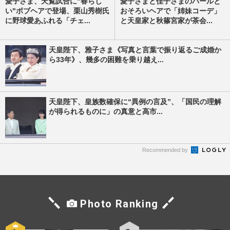
愛子さま、天覧試合に"春らし
愛子さまと佳子さまのパールと
い"ボブヘアで登場、栗山秀樹氏
おそろいヘアで「姉妹コーデ」
に野球愛あふれる「チェ...
と天皇家と秋篠宮家が茶会...
天皇陛下、雅子さま《写真と言葉で振り返るご成婚か
ら33年》、幾多の困難を乗り越え...
天皇陛下、皇族数確保に“異例の言及”、「国民の理解
が得られるものに」の真意と高市...
Recommended by
Photo Ranking