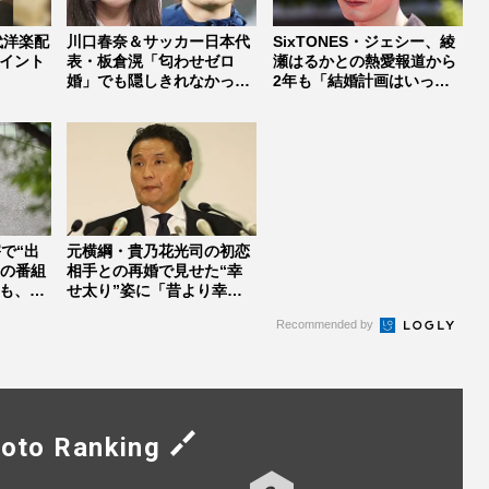
代洋楽配
川口春奈＆サッカー日本代
SixTONES・ジェシー、綾
イント
表・板倉滉「匂わせゼロ
瀬はるかとの熱愛報道から
婚」でも隠しきれなかった
2年も「結婚計画はいった
セレブすぎ...
ん...
で“出
元横綱・貴乃花光司の初恋
前の番組
相手との再婚で見せた“幸
も、ネ
せ太り”姿に「昔より幸せ
そう」「...
Recommended by
oto Ranking