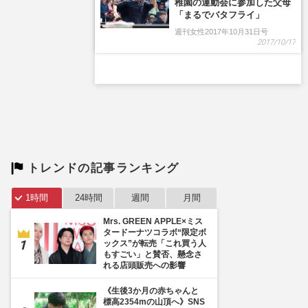
トレンドの記事ランキング
1時間
24時間
週間
月間
Mrs. GREEN APPLE×ミス
タードーナツコラボ“限定ボ
ックス”が転売「これ買う人
もすごい」と賛否、懸念さ
れる店頭販売への影響
《生後3か月の赤ちゃんと
標高2354mの山頂へ》SNS