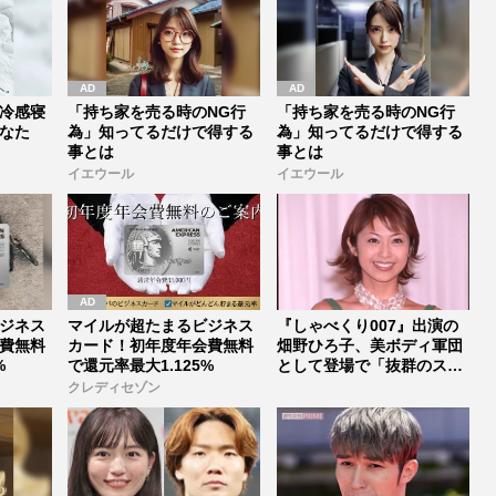
冷感寝
「持ち家を売る時のNG行
「持ち家を売る時のNG行
なた
為」知ってるだけで得する
為」知ってるだけで得する
事とは
事とは
イエウール
イエウール
ジネス
マイルが超たまるビジネス
『しゃべくり007』出演の
費無料
カード！初年度年会費無料
畑野ひろ子、美ボディ軍団
%
で還元率最大1.125%
として登場で「抜群のスタ
イルは...
クレディセゾン