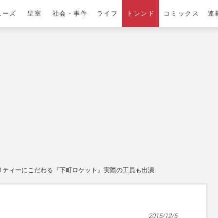
ニーズ
皇室
社会・事件
ライフ
トレンド
コミックス
連
リティーにこだわる『下町ロケット』実際の工員も出演
2015/12/5