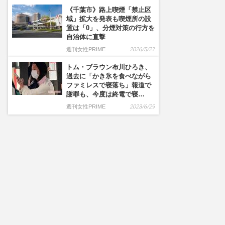
《千葉市》路上喫煙「禁止区
域」拡大を発表も喫煙所の設
置は「0」、分煙対策の行方を
自治体に直撃
週刊女性PRIME
2026/5/27
トム・ブラウン布川ひろき、
過去に「かき氷を食べながら
ファミレスで寝落ち」報道で
謝罪も、今度は終電で寝…
週刊女性PRIME
2023/6/29