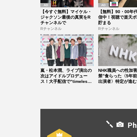
【今すぐ無料】マイケル・
【無料】90・00年
ジャクソン最後の真実をR
信中！視聴で楽天ポ
チャンネルで
貯まる
Rチャンネル
Rチャンネル
嵐・松本潤、ライブ演出の
NHK職員への性加害
次はアイドルプロデュー
禁”食らった〈5年
ス！大手配信で“timelesz
出演者〉特定が進む
式...
ット...
Ph