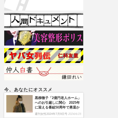
今、あなたにオススメ
黒柳徹子「2億円老人ホーム」
へのお引越しに関心 2025年
に迎える番組50周年で勇退か
週刊女性2024年7月9日号
2024/6/25