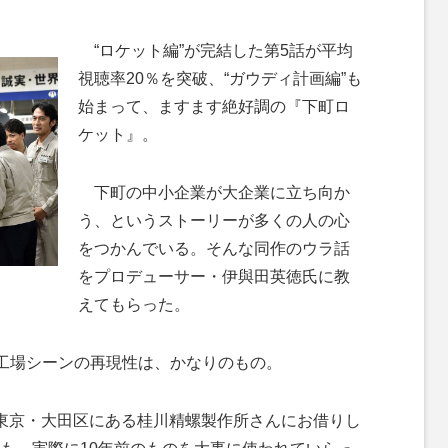
M
“ロケット編”が完結した第5話が平均
u
視聴率20％を突破、“ガウディ計画編”も
t
始まって、ますます絶好調の『下町ロ
e
ケット』。
下町の中小企業が大企業に立ち向か
う、というストーリーが多くの人の心
をつかんでいる。そんな同作のウラ話
をプロデューサー・伊與田英徳氏に教
えてもらった。
工場シーンの再現性は、かなりのもの。
東京・大田区にある桂川精螺製作所さんにお借りし