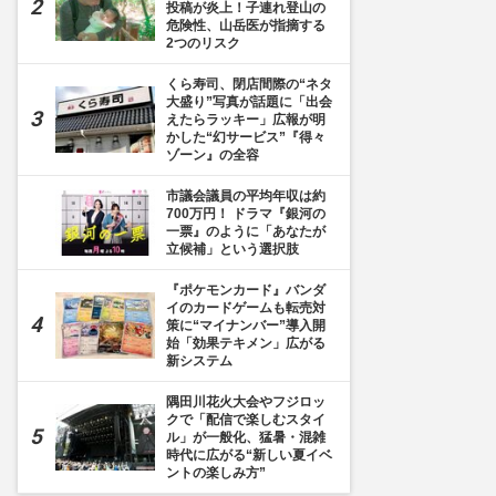
投稿が炎上！子連れ登山の
危険性、山岳医が指摘する
2つのリスク
くら寿司、閉店間際の“ネタ
大盛り”写真が話題に「出会
えたらラッキー」広報が明
かした“幻サービス”『得々
ゾーン』の全容
市議会議員の平均年収は約
700万円！ ドラマ『銀河の
一票』のように「あなたが
立候補」という選択肢
『ポケモンカード』バンダ
イのカードゲームも転売対
策に“マイナンバー”導入開
始「効果テキメン」広がる
新システム
隅田川花火大会やフジロッ
クで「配信で楽しむスタイ
ル」が一般化、猛暑・混雑
時代に広がる“新しい夏イベ
ントの楽しみ方”