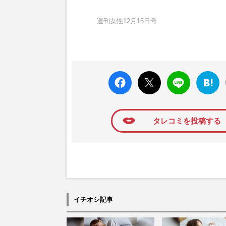
週刊女性12月15日号
faceboo
X ポス
LINE
はてな
k いい
ト
ブック
ね
マーク
に追加
タレコミを投稿する
イチオシ記事