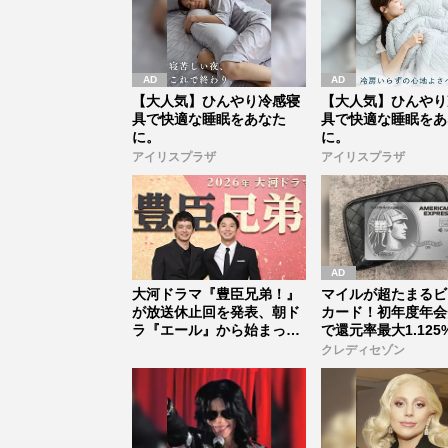
【大人気】ひんやり冷感寝
【大人気】ひんやり
具で快適な睡眠をあなた
具で快適な睡眠をあ
に。
に。
アイリスプラザ
アイリスプラザ
大河ドラマ『豊臣兄弟！』
マイルが超たまるビ
が放送休止回を発表、朝ド
カード！初年度年会
ラ『エール』から始まった
で還元率最大1.125
「見習う...
クレディセゾン