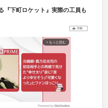
る『下町ロケット』実際の工員も
印刷
もっと読む
arrow_forward_ios
Powered by 
GliaStudios