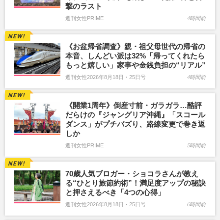
撃のラスト
週刊女性PRIME
4時間前
《お盆帰省調査》親・祖父母世代の帰省の
本音、しんどい派は32%「帰ってくれたら
もっと嬉しい」家事や金銭負担の“リアル”
週刊女性2026年8月18日・25日号
4時間前
《開業1周年》倒産寸前・ガラガラ…酷評
だらけの『ジャングリア沖縄』「スコール
ダンス」がプチバズり、路線変更で巻き返
しか
週刊女性PRIME
5時間前
70歳人気ブロガー・ショコラさんが教え
る“ひとり旅節約術”！満足度アップの秘訣
と押さえるべき「4つの心得」
週刊女性2026年8月18日・25日号
6時間前