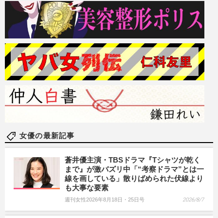
女優の最新記事
蒼井優主演・TBSドラマ『Tシャツが乾く
まで』が激バズリ中「“考察ドラマ”とは一
線を画している」散りばめられた伏線より
も大事な要素
週刊女性2026年8月18日・25日号
2026/8/7