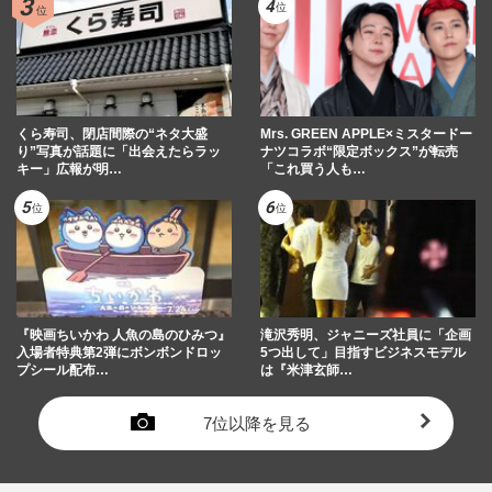
くら寿司、閉店間際の“ネタ大盛
Mrs. GREEN APPLE×ミスタードー
り”写真が話題に「出会えたらラッ
ナツコラボ“限定ボックス”が転売
キー」広報が明…
「これ買う人も…
『映画ちいかわ 人魚の島のひみつ』
滝沢秀明、ジャニーズ社員に「企画
入場者特典第2弾にボンボンドロッ
5つ出して」目指すビジネスモデル
プシール配布…
は『米津玄師…
7位以降を見る