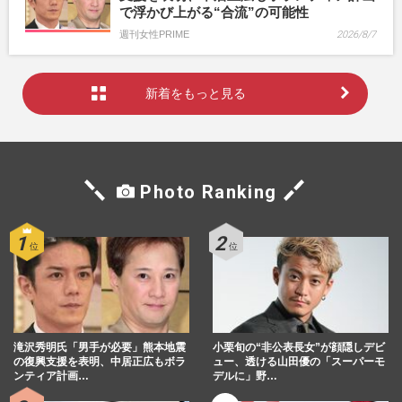
で浮かび上がる“合流”の可能性
週刊女性PRIME
2026/8/7
新着をもっと見る
Photo Ranking
滝沢秀明氏「男手が必要」熊本地震
小栗旬の“非公表長女”が顔隠しデビ
の復興支援を表明、中居正広もボラ
ュー、透ける山田優の「スーパーモ
ンティア計画…
デルに」野…