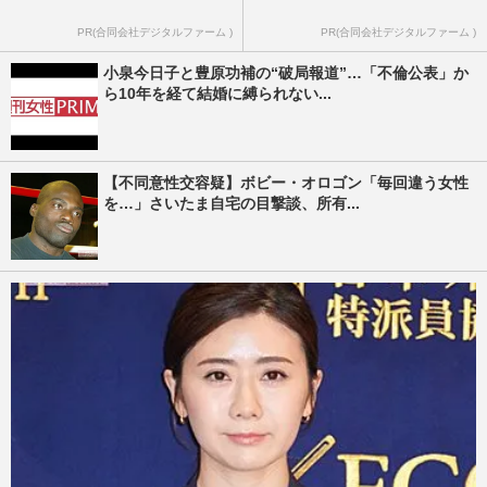
PR(合同会社デジタルファーム )
PR(合同会社デジタルファーム )
小泉今日子と豊原功補の“破局報道”…「不倫公表」か
ら10年を経て結婚に縛られない...
【不同意性交容疑】ボビー・オロゴン「毎回違う女性
を…」さいたま自宅の目撃談、所有...