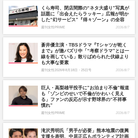
くら寿司、閉店間際の“ネタ大盛り”写真が
話題に「出会えたらラッキー」広報が明か
した“幻サービス”『得々ゾーン』の全容
週刊女性PRIME
2026/8/7
蒼井優主演・TBSドラマ『Tシャツが乾く
まで』が激バズリ中「“考察ドラマ”とは一
線を画している」散りばめられた伏線より
も大事な要素
週刊女性2026年8月18日・25日号
2026/8/7
巨人・高梨雄平投手に”お泊まり不倫”報道
も「ゾンビのせいで不倫がかわいく見え
る」ファンの反応が示す野球界の“不祥事
慣れ”
週刊女性PRIME
2026/8/7
滝沢秀明氏「男手が必要」熊本地震の復興
支援を表明、中居正広もボランティア計画