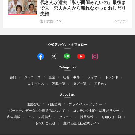
代さんが逝去「私が面倒みたいの」最後ま
で夫・忠夫さんから離れなかったおしどり
夫婦
週刊女性PRIME
2026/8/6
公式アカウントをフォロー
Categories
芸能
ジャニーズ
皇室
社会・事件
ライフ
トレンド
コミックス
連載一覧
タグ一覧
無料占い
About us
運営会社
利用規約
プライバシーポリシー
パーソナルデータの外部送信について
コンテンツ制作・編集ポリシー
広告掲載
ニュース提供先
タレコミ
採用情報
お知らせ一覧
お問い合わせ
主婦と生活社公式サイト