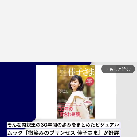
もっと読む
arrow_forward_ios