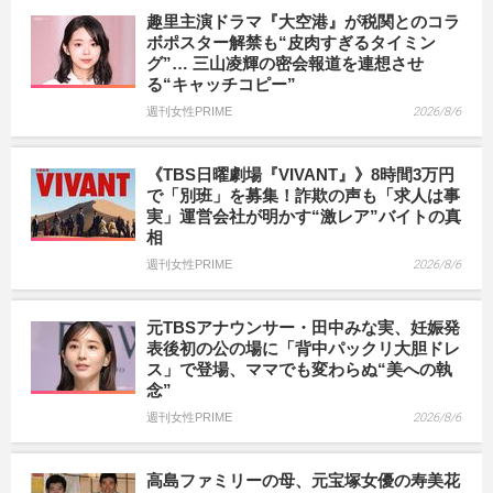
趣里主演ドラマ『大空港』が税関とのコラ
ボポスター解禁も“皮肉すぎるタイミン
グ”… 三山凌輝の密会報道を連想させ
る“キャッチコピー”
週刊女性PRIME
2026/8/6
《TBS日曜劇場『VIVANT』》8時間3万円
で「別班」を募集！詐欺の声も「求人は事
実」運営会社が明かす“激レア”バイトの真
相
週刊女性PRIME
2026/8/6
元TBSアナウンサー・田中みな実、妊娠発
表後初の公の場に「背中パックリ大胆ドレ
ス」で登場、ママでも変わらぬ“美への執
念”
週刊女性PRIME
2026/8/6
高島ファミリーの母、元宝塚女優の寿美花