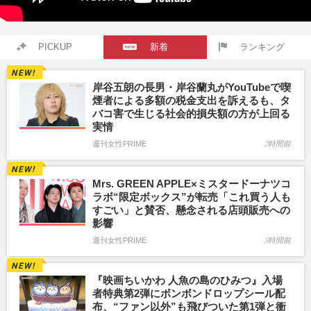
PICKUP
新着
ランキング
岸谷五朗の長男・岸谷蘭丸がYouTubeで喫
煙者による多額の税金支出を訴えるも、タ
バコ害で生じる社会的損失額の方が上回る
実情
週刊女性PRIME
2時間前
Mrs. GREEN APPLE×ミスタードーナツコ
ラボ“限定ボックス”が転売「これ買う人も
すごい」と賛否、懸念される店頭販売への
影響
週刊女性PRIME
3時間前
『映画ちいかわ 人魚の島のひみつ』入場
者特典第2弾にボンボンドロップシール配
布、“ファン以外”も飛びついた第1弾と衝