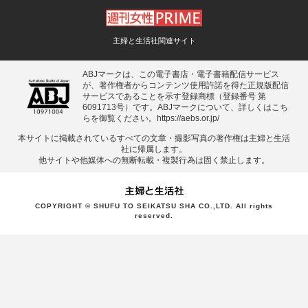
主婦と生活社関連サイト
ABJマークは、この電子書店・電子書籍配信サービス
が、著作権者からコンテンツ使用許諾を得た正規版配信
サービスであることを示す登録商標（登録番号 第
6091713号）です。ABJマークについて、詳しくはこち
らを御覧ください。
https://aebs.or.jp/
本サイトに掲載されているすべての⽂章・撮影写真の著作権は主婦と⽣活
社に帰属します。
他サイトや他媒体への無断転載・複製⾏為は固く禁⽌します。
COPYRIGHT © SHUFU TO SEIKATSU SHA CO.,LTD. All rights
reserved.