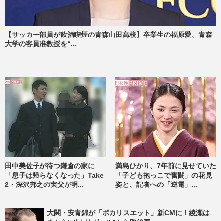
【サッカー部員が飲酒喫煙の青森山田高校】卒業生の福原愛、青森
大学の客員准教授を“...
田中美佐子が待つ鎌倉の家に
満島ひかり、7年前に見せていた
「息子は帰らなくなった」Take
「子ども抱っこで奮闘」の花見
2・深沢邦之の実父が明...
姿と、記者への「逆電」...
大関・安青錦が「ポカリスエット」新CMに！綾瀬は