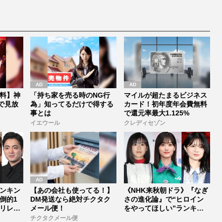
悟
Mr.Children桜井和寿のバ
ンドマン長男・櫻井海音
だった
料】神
「持ち家を売る時のNG行
マイルが超たまるビジネス
で見放
為」知ってるだけで得する
カード！初年度年会費無料
事とは
で還元率最大1.125%
イエウール
クレディセゾン
ンキン
【あの会社も使ってる！】
《NHK来秋朝ドラ》『なぎ
倒的1
DM発送なら絶対チクタク
さの進化論』で“ヒロイン
リレ
メール便！
をやってほしい”ランキン
グ！1...
チクタクメール便