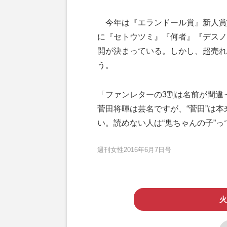
今年は『エランドール賞』新人賞
に『セトウツミ』『何者』『デスノート Li
開が決まっている。しかし、超売れ
う。
「ファンレターの3割は名前が間違
菅田将暉は芸名ですが、“菅田”は本来
い。読めない人は“鬼ちゃんの子”
週刊女性2016年6月7日号