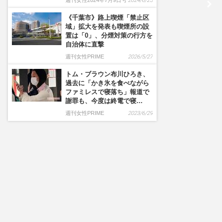
週刊女性2024年7月9日号
2024/6/25
《千葉市》路上喫煙「禁止区
域」拡大を発表も喫煙所の設
置は「0」、分煙対策の行方を
自治体に直撃
週刊女性PRIME
2026/5/27
トム・ブラウン布川ひろき、
過去に「かき氷を食べながら
ファミレスで寝落ち」報道で
謝罪も、今度は終電で寝…
週刊女性PRIME
2023/6/29