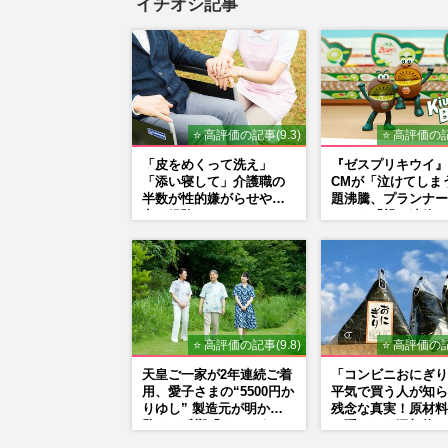
イチオシ記事
⭐ 高評価の記事(9.3)
⭐ 高評価の記
「皮をめくって洗え」
『ゼスプリキウイ』
「添い寝して」介護職の
CMが「泣けてしま
半数が性的嫌がらせや暴
題沸騰、プランナー
力を経験
かした「親に連絡し
なる」制作秘話
⭐ 高評価の記事(9.8)
⭐ 高評価の記
天皇ご一家が2年連続ご着
「コンビニおにぎり
用、愛子さまの“5500円か
平気で買う人が知ら
りゆし” 製造元が明かす
残念な真実！原材料
驚きの反響「まさかうち
に隠された添加物の
の商品とは…」