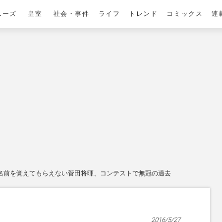
ニーズ
皇室
社会・事件
ライフ
トレンド
コミックス
連
名前を覚えてもらえない菅田将暉、コンテストで無冠の過去
2016/5/27