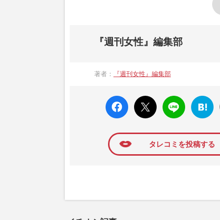
『週刊女性』編集部
著者：
『週刊女性』編集部
faceboo
X ポス
LINE
はてな
k いい
ト
ブック
ね
マーク
に追加
タレコミを投稿する