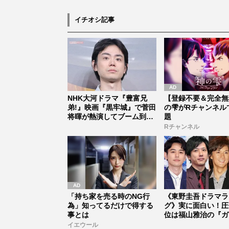
イチオシ記事
NHK大河ドラマ『豊富兄
【登録不要＆完全無
弟!』映画『黒牢城』で菅田
の雫がRチャンネル
将暉が熱演してブーム到
題
来、『黒...
Rチャンネル
「持ち家を売る時のNG行
《東野圭吾ドラマラ
為」知ってるだけで得する
グ》実に面白い！圧
事とは
位は福山雅治の『ガ
オ』、2位...
イエウール