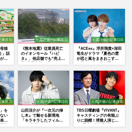
事(9.5)
⭐ 高評価の記事(8.5)
⭐ 高評価の記事(10)
母猫
《熊本地震》従業員死亡
『ACEes』浮所飛貴×深田
う」話
のイオンモール『ハビ
竜生がドラマ『夏色の雲
が明
タ』、他店舗でも“売上回
が恋と嵐をまきおこす』
たく
収”指示発覚で「命より
で挑んだ恋人役、照れな
金」通用しなくなった言
がら挑んだキュンシーン
い訳
秘話
事(8.7)
⭐ 高評価の記事(10)
⭐ 高評価の記事(9.8)
」を
山田涼介が『一次元の挿
TBS日曜劇場『VIVANT』
ない
し木』で魅せる新境地
キャスティングの有能ぶ
表示
「キラキラしたフィルタ
りに脱帽！堺雅人演じ
正体
ーが1枚外れてくれたら」
る“乃木の青年期”役は、
アイドル像を封印した覚
そっくり説根強い