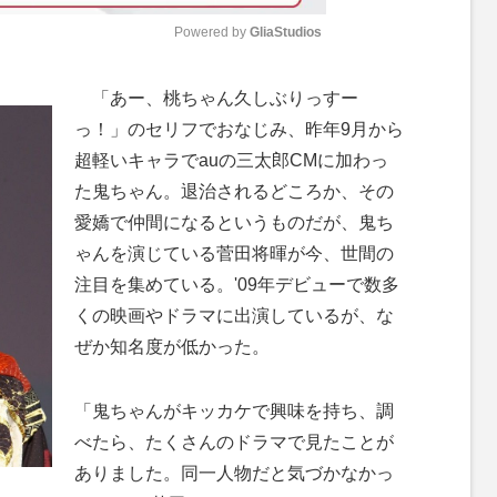
Powered by 
GliaStudios
M
「あー、桃ちゃん久しぶりっすー
u
っ！」のセリフでおなじみ、昨年9月から
t
超軽いキャラでauの三太郎CMに加わっ
e
た鬼ちゃん。退治されるどころか、その
愛嬌で仲間になるというものだが、鬼ち
ゃんを演じている菅田将暉が今、世間の
注目を集めている。'09年デビューで数多
くの映画やドラマに出演しているが、な
ぜか知名度が低かった。
「鬼ちゃんがキッカケで興味を持ち、調
べたら、たくさんのドラマで見たことが
ありました。同一人物だと気づかなかっ