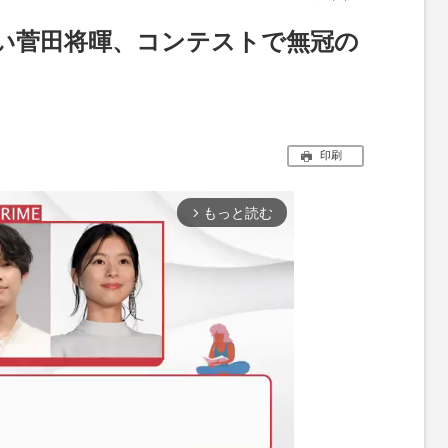
い菅田将暉、コンテストで無冠の
印刷
もっと読む
arrow_forward_ios