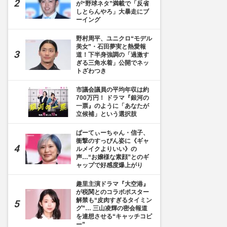
が“野球ネタ”満載で「反省
しとらんやろ」大暴走にブ
ーイング
野村周平、ユニクロ“モデル
美女”・石田夢実と熱愛報
道！下半身強調の「過激す
ぎる三角水着」公開でネッ
トざわつき
市議会議員の平均年収は約
700万円！ ドラマ『銀河の
一票』のように「あなたが
立候補」という選択肢
ぱーてぃーちゃん・信子、
衝撃のすっぴん姿に《ギャ
ルメイクよりいい》の
声…“お嬢様な素顔”とのギ
ャップで好感度爆上がり
趣里主演ドラマ『大空港』
が税関とのコラボポスター
解禁も“皮肉すぎるタイミン
グ”… 三山凌輝の密会報道
を連想させる“キャッチコピ
ー”