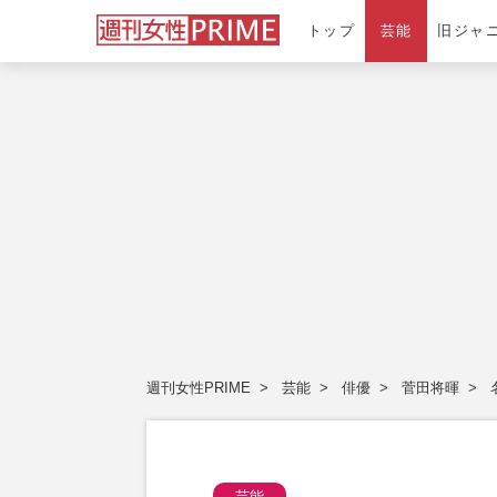
トップ
芸能
旧ジャ
週刊女性PRIME
芸能
俳優
菅田将暉
芸能