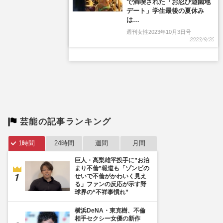
で満喫された「お忍び遊園地
デート」学生最後の夏休み
は…
週刊女性2023年10月3日号
2023/9/20
芸能の記事ランキング
1時間
24時間
週間
月間
巨人・高梨雄平投手に”お泊
まり不倫”報道も「ゾンビの
せいで不倫がかわいく見え
る」ファンの反応が示す野
球界の“不祥事慣れ”
横浜DeNA・東克樹、不倫
相手セクシー女優の新作