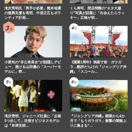
滝沢秀明氏「男手が必要」熊本地震
くら寿司、閉店間際の“ネタ大盛
の復興支援を表明、中居正広もボラ
り”写真が話題に「出会えたらラッ
ンティア計画…
キー」広報が明…
小栗旬の“非公表長女”が顔隠しデビ
《開業1周年》倒産寸前・ガラガ
ュー、透ける山田優の「スーパーモ
ラ…酷評だらけの『ジャングリア沖
デルに」野…
縄』「スコール…
滝沢秀明、ジャニーズ社員に「企画
『ジャングリア沖縄』開業から4か
5つ出して」目指すビジネスモデル
月で「もうガラガラ」衝撃の閑散ぶ
は『米津玄師…
りに集まる“…