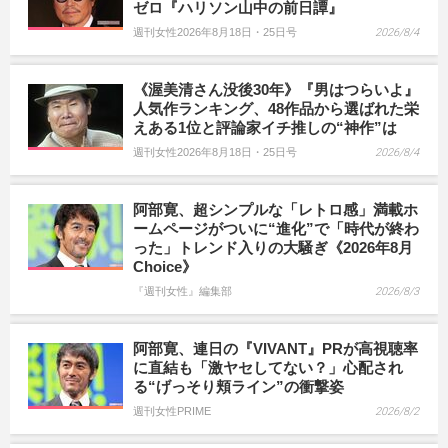
ゼロ『ハリソン山中の前日譚』
週刊女性2026年8月18日・25日号
2026/8/4
《渥美清さん没後30年》『男はつらいよ』
人気作ランキング、48作品から選ばれた栄
えある1位と評論家イチ推しの“神作”は
週刊女性2026年8月18日・25日号
2026/8/4
阿部寛、超シンプルな「レトロ感」満載ホ
ームページがついに“進化”で「時代が終わ
った」トレンド入りの大騒ぎ《2026年8月
Choice》
『週刊女性』編集部
2026/8/3
阿部寛、連日の『VIVANT』PRが高視聴率
に直結も「激ヤセしてない？」心配され
る“げっそり頬ライン”の衝撃姿
週刊女性PRIME
2026/8/2