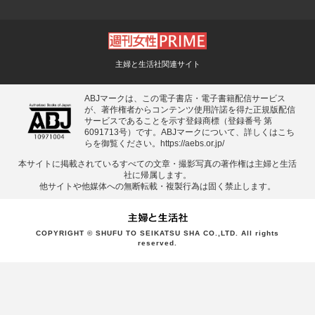
主婦と生活社関連サイト
ABJマークは、この電子書店・電子書籍配信サービス
が、著作権者からコンテンツ使用許諾を得た正規版配信
サービスであることを示す登録商標（登録番号 第
6091713号）です。ABJマークについて、詳しくはこち
らを御覧ください。
https://aebs.or.jp/
本サイトに掲載されているすべての⽂章・撮影写真の著作権は主婦と⽣活
社に帰属します。
他サイトや他媒体への無断転載・複製⾏為は固く禁⽌します。
COPYRIGHT © SHUFU TO SEIKATSU SHA CO.,LTD. All rights
reserved.