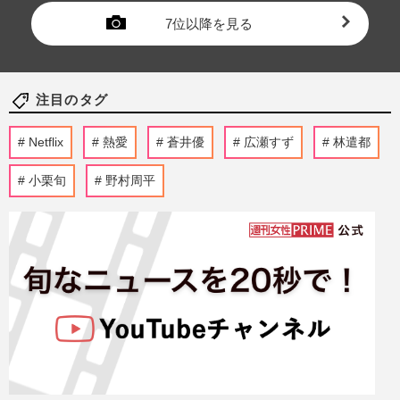
7位以降を見る
注目のタグ
Netflix
熱愛
蒼井優
広瀬すず
林遣都
小栗旬
野村周平