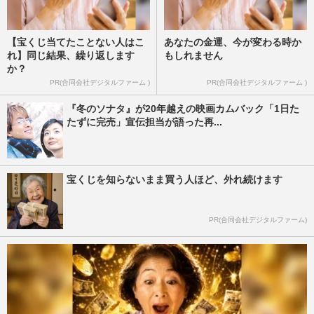
【宝くじ当てたことない人はこ
あなたの金運、今が変わる時か
れ】同じ結果、繰り返します
もしれません
か？
PR(合同会社デジタルファーム )
PR(合同会社デジタルファーム )
『冬のソナタ』が20年越えの映画カムバック「1日た
たずに完売」宣伝担当が語った再...
宝くじを知らないまま買う人ほど、外れ続けます
PR(合同会社デジタルファーム)