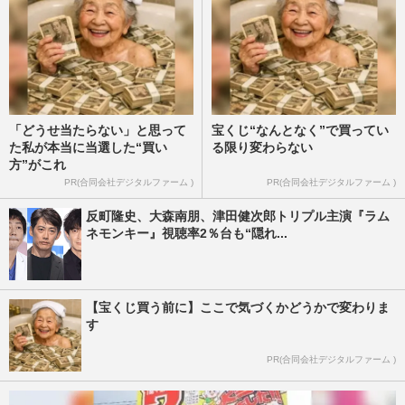
「どうせ当たらない」と思って
宝くじ“なんとなく”で買ってい
た私が本当に当選した“買い
る限り変わらない
方”がこれ
PR(合同会社デジタルファーム )
PR(合同会社デジタルファーム )
反町隆史、大森南朋、津田健次郎トリプル主演『ラム
ネモンキー』視聴率2％台も“隠れ...
【宝くじ買う前に】ここで気づくかどうかで変わりま
す
PR(合同会社デジタルファーム )