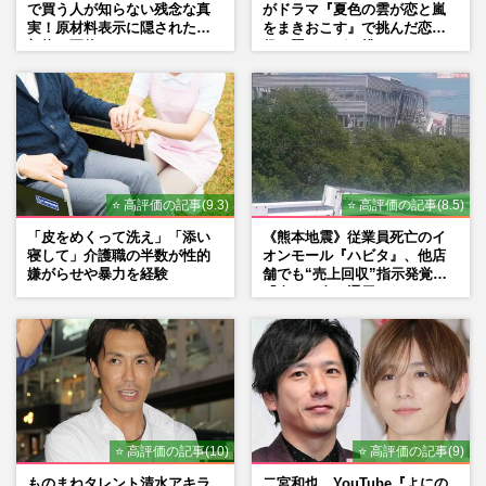
で買う人が知らない残念な真
がドラマ『夏色の雲が恋と嵐
実！原材料表示に隠された添
をまきおこす』で挑んだ恋人
加物の正体
役、照れながら挑んだキュン
シーン秘話
⭐ 高評価の記事(9.3)
⭐ 高評価の記事(8.5)
「皮をめくって洗え」「添い
《熊本地震》従業員死亡のイ
寝して」介護職の半数が性的
オンモール『ハビタ』、他店
嫌がらせや暴力を経験
舗でも“売上回収”指示発覚で
「命より金」通用しなくなっ
た言い訳
⭐ 高評価の記事(10)
⭐ 高評価の記事(9)
ものまねタレント清水アキラ
二宮和也、YouTube『よにの