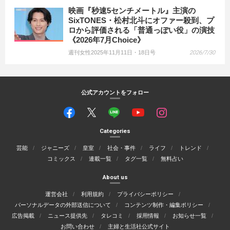
映画『秒速5センチメートル』主演の
SixTONES・松村北斗にオファー殺到、プ
ロから評価される「普通っぽい役」の演技
《2026年7月Choice》
週刊女性2025年11月11日・18日号
2026/7/30
公式アカウントをフォロー
Categories
芸能
ジャニーズ
皇室
社会・事件
ライフ
トレンド
コミックス
連載一覧
タグ一覧
無料占い
About us
運営会社
利用規約
プライバシーポリシー
パーソナルデータの外部送信について
コンテンツ制作・編集ポリシー
広告掲載
ニュース提供先
タレコミ
採用情報
お知らせ一覧
お問い合わせ
主婦と生活社公式サイト