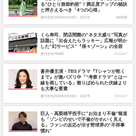
る“ひとり旅節約術”！満足度アップの秘訣
と押さえるべき「4つの心得」
週刊女性2026年8月18日・25日号
4時間前
くら寿司、閉店間際の“ネタ大盛り”写真が
話題に「出会えたらラッキー」広報が明か
した“幻サービス”『得々ゾーン』の全容
週刊女性PRIME
2026/8/7
蒼井優主演・TBSドラマ『Tシャツが乾く
まで』が激バズリ中「“考察ドラマ”とは一
線を画している」散りばめられた伏線より
も大事な要素
週刊女性2026年8月18日・25日号
2026/8/7
巨人・高梨雄平投手に”お泊まり不倫”報道
も「ゾンビのせいで不倫がかわいく見え
る」ファンの反応が示す野球界の“不祥事
慣れ”