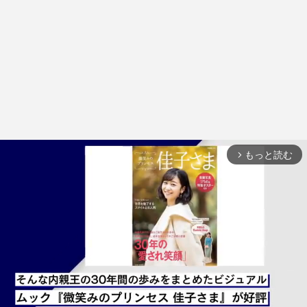
もっと読む
arrow_forward_ios