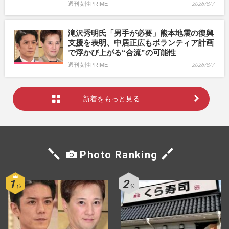
週刊女性PRIME
2026/8/7
滝沢秀明氏「男手が必要」熊本地震の復興
支援を表明、中居正広もボランティア計画
で浮かび上がる“合流”の可能性
週刊女性PRIME
2026/8/7
新着をもっと見る
Photo Ranking