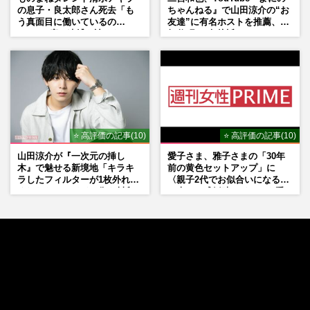
の息子・良太郎さん死去「も
ちゃんねる』で山田涼介の“お
う真面目に働いているの
友達”に有名ホストを推薦、歌
で」、2度の逮捕も諦めなかっ
舞伎町に“急接近”でファン
た芸能界“波乱に満ちた37年”
「関わらないで！」
⭐ 高評価の記事(10)
⭐ 高評価の記事(10)
山田涼介が『一次元の挿し
愛子さま、雅子さまの「30年
木』で魅せる新境地「キラキ
前の黄色セットアップ」に
ラしたフィルターが1枚外れて
〈親子2代でお似合いになる〉
くれたら」アイドル像を封印
の声、ご成婚時のドレスも手
した覚悟
がけた森英恵さんとの絆