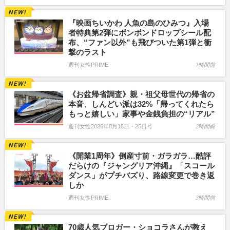
『映画ちいかわ 人魚の島のひみつ』入場
者特典第2弾にボンボンドロップシール配
布、“ファン以外”も飛びついた第1弾と衝
撃のラスト
週刊女性PRIME
1時間前
《お盆帰省調査》親・祖父母世代の帰省の
本音、しんどい派は32%「帰ってくれたら
もっと嬉しい」家事や金銭負担の“リアル”
週刊女性2026年8月18日・25日号
2時間前
《開業1周年》倒産寸前・ガラガラ…酷評
だらけの『ジャングリア沖縄』「スコール
ダンス」がプチバズり、路線変更で巻き返
しか
週刊女性PRIME
3時間前
70歳人気ブロガー・ショコラさんが教え