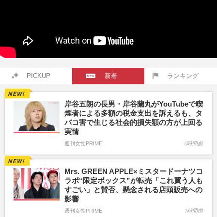
PICKUP
新着
ランキング
岸谷五朗の長男・岸谷蘭丸がYouTubeで喫
煙者による多額の税金支出を訴えるも、タ
バコ害で生じる社会的損失額の方が上回る
実情
週刊女性PRIME
0時間前
Mrs. GREEN APPLE×ミスタードーナツコ
ラボ“限定ボックス”が転売「これ買う人も
すごい」と賛否、懸念される店頭販売への
影響
週刊女性PRIME
1時間前