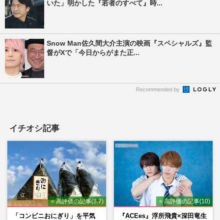
いた」明かした『若者のすべて』時...
Snow Man佐久間大介主演の映画『スペシャルズ』監
督がXで「今日からがまた正...
Recommended by
イチオシ記事
⭐ 高評価の記事(8.7)
⭐ 高評価の記事(10)
「コンビニおにぎり」を平気
『ACEes』浮所飛貴×深田竜生