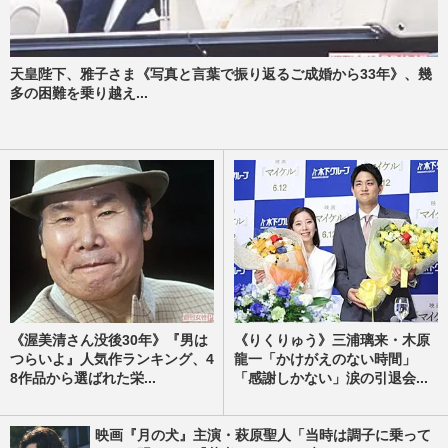
天皇陛下、雅子さま《写真と言葉で振り返るご成婚から33年》、幾
多の困難を乗り越え...
《渥美清さん没後30年》『男は
《りくりゅう》三浦璃来・木原
つらいよ』人気作ランキング、4
龍一「かけがえのない時間」
8作品から選ばれた栄...
「感謝しかない」涙の引退会...
映画『月の犬』主演・萩原聖人「当時は調子に乗って