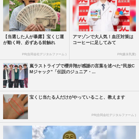
【当選した人が暴露】宝くじ運
アマゾンで大人気！血圧対策は
が動く時、必ずある前触れ
コーヒーに足してみて
PR(合同会社デジタルファーム )
PR(森永乳業)
嵐ラストライブで櫻井翔が感謝の言葉を述べた“民放C
Mジャック”「伝説のジュニア・...
宝くじ当たる人だけがやっていること、教えます
PR(合同会社デジタルファーム )