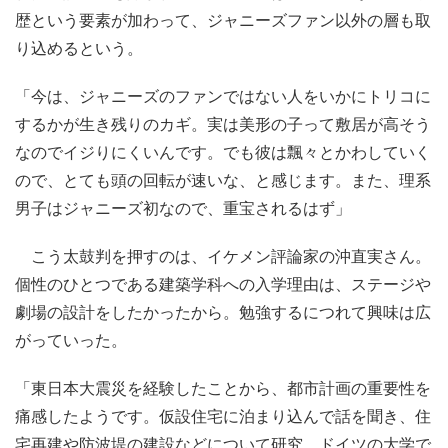
歴という要素が加わって、ジャニーズファン以外の層も取
り込めるという。
「今は、ジャニーズのファンではない人をいかにトリコに
するかが生き残りのカギ。実は美形の子って敷居が高そう
なのでイジりにくいんです。でも彼は飄々とかわしていく
ので、とても頭の回転が速いな、と感じます。また、理系
男子はジャニーズ初なので、重宝されるはず」
こう太鼓判を押すのは、イケメン評論家の沖直実さん。
個性のひとつである建築学科への入学理由は、ステージや
劇場の設計をしたかったから。勉強するにつれて興味は広
がっていった。
「東日本大震災を経験したことから、都市計画の重要性を
痛感したようです。仮設住宅に泊まり込んで話を聞き、住
宅再建や防波堤の建設などについて研究。ドイツの大学で