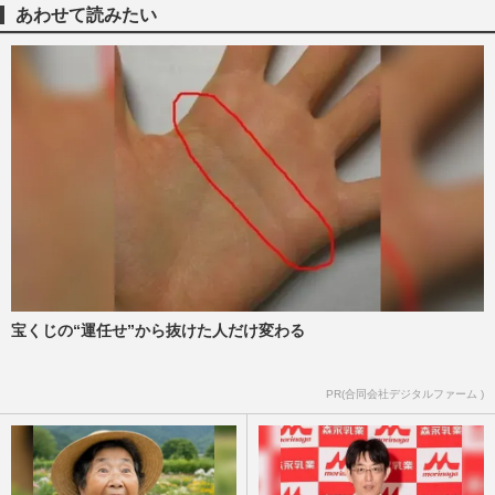
『THE BOYZ』チュ・ハンニョンが契約解
あわせて読みたい
除、伊野尾慧との過去デート…
週刊女性PRIME
2025/6/20
Hey! Say! JUMP伊野尾慧、ドラマ『家政
夫のミタゾノ』に出演中でも実際は「僕が
家政婦を雇いたいくらい」
週刊女性2025年3月18日号
2025/3/4
今週発売『週刊女性』3/18号の表紙と中身
はコチラ！
週刊女性本誌からのお知らせ
2025/3/4
宝くじの“運任せ”から抜けた人だけ変わる
Hey! Say! JUMP・伊野尾慧、インスタグ
PR(合同会社デジタルファーム )
ラムで“有料FC誘導”も「裏アカ女子すぎ
る」際どいオフショットに賛…
週刊女性PRIME
2024/10/28