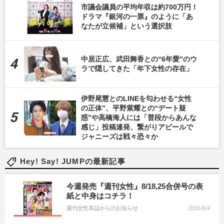
市議会議員の平均年収は約700万円！
ドラマ『銀河の一票』のように「あ
なたが立候補」という選択肢
中居正広、武田舞香との“6年愛”のウ
ラで隠してきた「年下女性の存在」
伊野尾慧とのLINEを匂わせる“女性
の正体”、平野紫耀との“デート疑
惑”や高橋海人には「普段からあんな
感じ」投稿連発、繋がりアピールで
ジャニーズは戦々恐々か
Hey! Say! JUMPの最新記事
今週発売『週刊女性』8/18,25合併号の表
紙と中身はコチラ！
週刊女性本誌からのお知らせ
2026/8/4