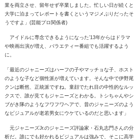
業を両立させ、留年せず卒業しました。忙しい日が続くと
大学に泊まってレポートを書くというマジメぶりだったそ
うですよ」(芸能プロ関係者)
アイドルに専念できるようになった'13年からはドラマ
や映画出演が増え、バラエティー番組でも活躍するよう
に。
「最近のジャニーズはハーフの子やマッチョな子、ホスト
のような子など個性派が増えています。そんな中で伊野尾
クンは断然、正統派ですね。童顔でたれ目の中性的なルッ
クスで、誰が見てもジャニーズとわかる。トシちゃんやシ
ブがき隊のようなフワフワヘアで、昔のジャニーズのよう
なビジュアルが老若男女にウケているのだと思います」
元ジャニーズJr.のジャニーズ評論家・石丸志門さんの分
析だ。誰にでも好かれるビジュアルは強みで、そこに高学