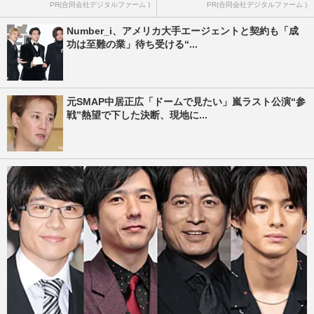
PR(合同会社デジタルファーム )
PR(合同会社デジタルファーム )
Number_i、アメリカ大手エージェントと契約も「成
功は至難の業」待ち受ける“...
元SMAP中居正広「ドームで見たい」嵐ラスト公演“参
戦”熱望で下した決断、現地に...