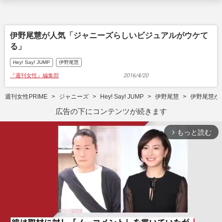
伊野尾慧が人気「ジャニーズらしいビジュアルがウケて
る」
Hey! Say! JUMP
伊野尾慧
『週刊女性』編集部
2016/4/20
週刊女性PRIME
ジャニーズ
Hey! Say! JUMP
伊野尾慧
伊野尾慧が
広告の下にコンテンツが続きます
もっと読む
arrow_forward_ios