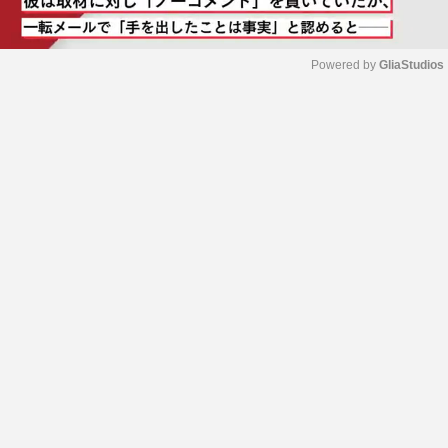
Powered by 
GliaStudios
M
u
t
e