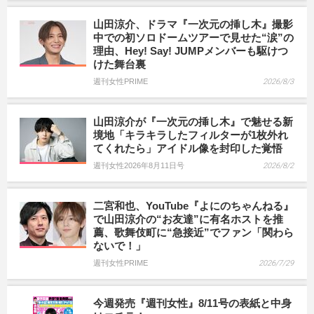
山田涼介、ドラマ『一次元の挿し木』撮影
中での初ソロドームツアーで見せた“涙”の
理由、Hey! Say! JUMPメンバーも駆けつ
けた舞台裏
週刊女性PRIME
2026/8/3
山田涼介が『一次元の挿し木』で魅せる新
境地「キラキラしたフィルターが1枚外れ
てくれたら」アイドル像を封印した覚悟
週刊女性2026年8月11日号
2026/8/2
二宮和也、YouTube『よにのちゃんねる』
で山田涼介の“お友達”に有名ホストを推
薦、歌舞伎町に“急接近”でファン「関わら
ないで！」
週刊女性PRIME
2026/7/29
今週発売『週刊女性』8/11号の表紙と中身