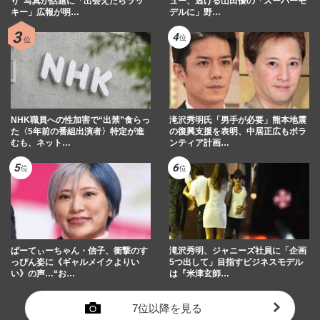
り”写真が話題に「出会えたらラッ
ュー、透ける山田優の「スーパーモ
キー」広報が明…
デルに」野…
NHK職員への性加害で“出禁”食らっ
滝沢秀明氏「男手が必要」熊本地震
た〈5年前の番組出演者〉特定が進
の復興支援を表明、中居正広もボラ
むも、ネット…
ンティア計画…
ぱーてぃーちゃん・信子、衝撃のす
滝沢秀明、ジャニーズ社員に「企画
っぴん姿に《ギャルメイクよりい
5つ出して」目指すビジネスモデル
い》の声…“お…
は『米津玄師…
7位以降を見る