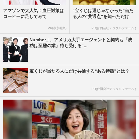
アマゾンで大人気！血圧対策は
“宝くじは運じゃなかった”当た
コーヒーに足してみて
る人の“共通点”を知っただけ
PR(森永乳業)
PR(合同会社デジタルファーム )
Number_i、アメリカ大手エージェントと契約も「成
功は至難の業」待ち受ける“...
宝くじが当たる人にだけ共通する“ある特徴”とは？
PR(合同会社デジタルファーム )