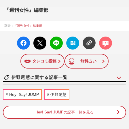
『週刊女性』編集部
著者：
『週刊女性』編集部
facebo
X ポス
LINE
はてな
コメン
ok い
ト
ブック
ト
いね
マーク
に追加
タレコミ投稿
無料占い
伊野尾慧に関する記事一覧
STARTO社のカウコンが3年ぶり開催決定
Hey! Say! JUMP
伊野尾慧
で“年男コーナー”に注目集まる…timelesz
篠塚大輝には同情論も
週刊女性PRIME
2025/12/8
Hey! Say! JUMPの記事一覧を見る
明日花キララと“密会”のK-POPアイドル