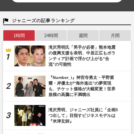
ジャニーズの記事ランキング
1時間
24時間
週間
月間
滝沢秀明氏「男手が必要」熊本地震
の復興支援を表明、中居正広もボラ
ンティア計画で浮かび上がる“合
流”の可能性
『Number_i』神宮寺勇太・平野紫
耀・岸優太が“海外進出”の夢実現
も、チケット価格が大幅変更！世界
規模の高騰に不満噴出
滝沢秀明、ジャニーズ社員に「企画5
つ出して」目指すビジネスモデルは
『米津玄師』