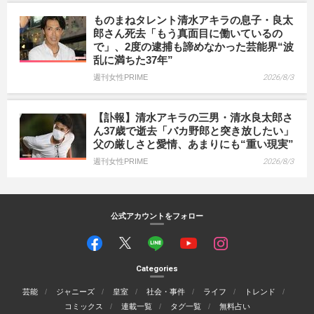
ものまねタレント清水アキラの息子・良太
郎さん死去「もう真面目に働いているの
で」、2度の逮捕も諦めなかった芸能界“波
乱に満ちた37年”
週刊女性PRIME
2026/8/3
【訃報】清水アキラの三男・清水良太郎さ
ん37歳で逝去「バカ野郎と突き放したい」
父の厳しさと愛情、あまりにも“重い現実”
週刊女性PRIME
2026/8/3
公式アカウントをフォロー
Categories
芸能
ジャニーズ
皇室
社会・事件
ライフ
トレンド
コミックス
連載一覧
タグ一覧
無料占い