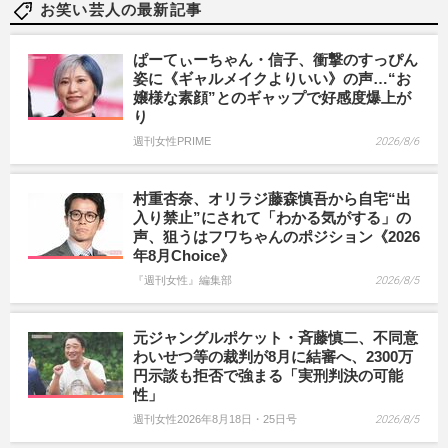
お笑い芸人の最新記事
ぱーてぃーちゃん・信子、衝撃のすっぴん
姿に《ギャルメイクよりいい》の声…“お
嬢様な素顔”とのギャップで好感度爆上が
り
週刊女性PRIME
2026/8/6
村重杏奈、オリラジ藤森慎吾から自宅“出
入り禁止”にされて「わかる気がする」の
声、狙うはフワちゃんのポジション《2026
年8月Choice》
『週刊女性』編集部
2026/8/5
元ジャングルポケット・斉藤慎二、不同意
わいせつ等の裁判が8月に結審へ、2300万
円示談も拒否で強まる「実刑判決の可能
性」
週刊女性2026年8月18日・25日号
2026/8/5