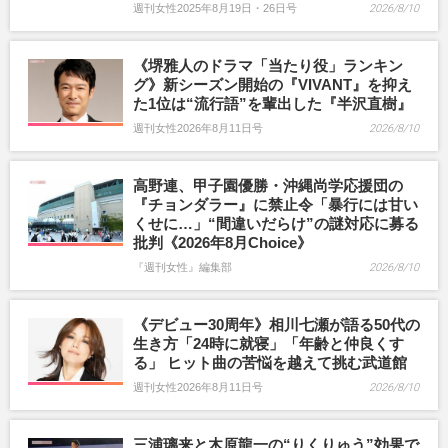
週刊女性2025年8月19日・26日号
2026/8/10
《堺雅人のドラマ「当たり役」ランキン
グ》新シーズン開始の『VIVANT』を抑え
た1位は“流行語”を輩出した『半沢直樹』
週刊女性2026年8月11日号
2026/8/10
高野連、甲子園優勝・沖縄尚学応援団の
『チョンダラー』に禁止令「暴行には甘い
くせに…」“間違いだらけ”の謎対応に募る
批判《2026年8月Choice》
『週刊女性』編集部
2026/8/10
《デビュー30周年》相川七瀬が語る50代の
生き方「24時に就寝」「年齢と仲良くす
る」 ヒット曲の苦悩を越えて挑む武道館
週刊女性2026年8月11日号
2026/8/10
三浦璃来と木原龍一の“りくりゅう”効果で