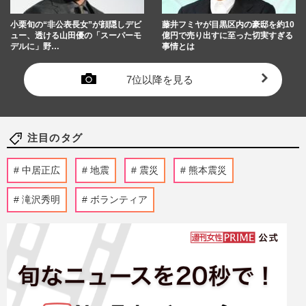
小栗旬の“非公表長女”が顔隠しデビ
藤井フミヤが目黒区内の豪邸を約10
ュー、透ける山田優の「スーパーモ
億円で売り出すに至った切実すぎる
デルに」野…
事情とは
7位以降を見る
注目のタグ
中居正広
地震
震災
熊本震災
滝沢秀明
ボランティア