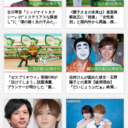
⭐ 高評価の記事(9.7)
⭐ 高評価の記事(9)
古川琴音『ミッドナイトタク
《愛子さまの未来は》皇室典
シー』の“ミステリアスな眼差
範改正に「拙速」「女性差
し”に「僕の描く女の子みた
別」と国内外から異論…残さ
い」現代美術家・奈良美智氏
れた「再改正」の道
もSNSで“公認”
⭐ 高評価の記事(9.5)
⭐ 高評価の記事(9.7)
『ゼスプリキウイ』母猫CMが
志村けんが認めた彼女・石野
「泣けてしまう」話題沸騰、
陽子との真実【破局理由】
プランナーが明かした「親に
『だいじょうぶだぁ』終焉の
連絡したくなる」制作秘話
裏側