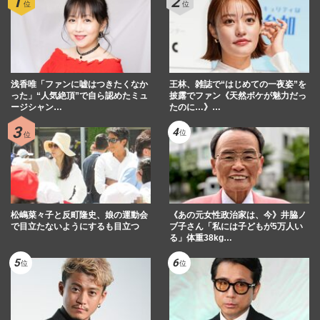
浅香唯「ファンに嘘はつきたくなか
王林、雑誌で“はじめての一夜姿”を
った」“人気絶頂”で自ら認めたミュ
披露でファン《天然ボケが魅力だっ
ージシャン…
たのに…》…
松嶋菜々子と反町隆史、娘の運動会
《あの元女性政治家は、今》井脇ノ
で目立たないようにするも目立つ
ブ子さん「私には子どもが5万人い
る」体重38kg…