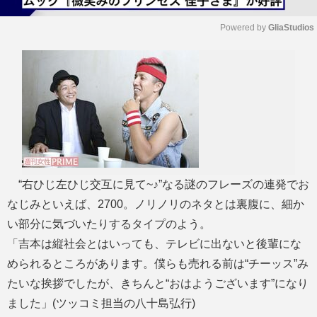
Powered by 
GliaStudios
M
u
t
e
“右ひじ左ひじ交互に見て~♪”なる謎のフレーズの連発でお
なじみといえば、2700。ノリノリのネタとは裏腹に、細か
い部分に気づいたりするタイプのよう。
「吉本は縦社会とはいっても、テレビに出ないと後輩にな
められるところがあります。僕らも売れる前は“チーッス”み
たいな挨拶でしたが、きちんと“おはようございます”になり
ました」(ツッコミ担当の八十島弘行)