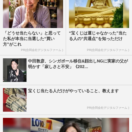
「どうせ当たらない」と思って
“宝くじは運じゃなかった”当た
た私が本当に当選した“買い
る人の“共通点”を知っただけ
方”がこれ
PR(合同会社デジタルファーム )
PR(合同会社デジタルファーム )
中田敦彦、シンガポール移住&顔出しNGに実家の父が
明かす「寂しさと不安」《202...
宝くじ当たる人だけがやっていること、教えます
PR(合同会社デジタルファーム )