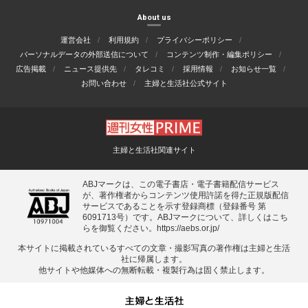
About us
運営会社
利用規約
プライバシーポリシー
パーソナルデータの外部送信について
コンテンツ制作・編集ポリシー
広告掲載
ニュース提供先
タレコミ
採用情報
お知らせ一覧
お問い合わせ
主婦と生活社公式サイト
主婦と生活社関連サイト
ABJマークは、この電子書店・電子書籍配信サービス
が、著作権者からコンテンツ使用許諾を得た正規版配信
サービスであることを示す登録商標（登録番号 第
6091713号）です。ABJマークについて、詳しくはこち
らを御覧ください。
https://aebs.or.jp/
本サイトに掲載されているすべての⽂章・撮影写真の著作権は主婦と⽣活
社に帰属します。
他サイトや他媒体への無断転載・複製⾏為は固く禁⽌します。