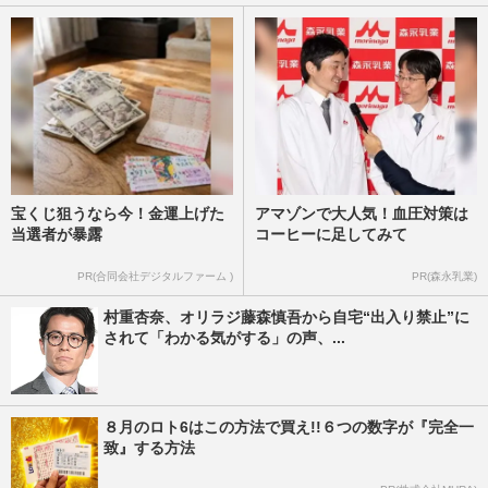
宝くじ狙うなら今！金運上げた
アマゾンで大人気！血圧対策は
当選者が暴露
コーヒーに足してみて
PR(合同会社デジタルファーム )
PR(森永乳業)
村重杏奈、オリラジ藤森慎吾から自宅“出入り禁止”に
されて「わかる気がする」の声、...
８月のロト6はこの方法で買え!!６つの数字が『完全一
致』する方法