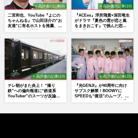
⭐ 高評価の記事(9)
⭐ 高評価の記事(10)
二宮和也、YouTube『よにの
『ACEes』浮所飛貴×深田竜生
ちゃんねる』で山田涼介の“お
がドラマ『夏色の雲が恋と嵐
友達”に有名ホストを推薦、歌
をまきおこす』で挑んだ恋人
舞伎町に“急接近”でファン
役、照れながら挑んだキュン
「関わらないで！」
シーン秘話
⭐ 高評価の記事(10)
⭐ 高評価の記事(10)
テレ朝がまた炎上！ “撮り
『光GENJI』が40周年に向け
鉄”への偏向報道に“鉄道系
サブスク解禁！BOOWYに
YouTuber”のスーツが反論
SPEEDも“復活”のムーブ、本
ネットからも怒りの声「また
人たちのコメント続々で急浮
印象操作」「局の仕込みで
上する“再結成”の道
は？」