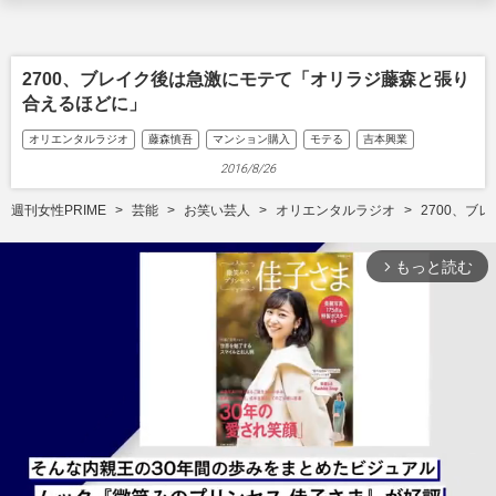
2700、ブレイク後は急激にモテて「オリラジ藤森と張り
合えるほどに」
オリエンタルラジオ
藤森慎吾
マンション購入
モテる
吉本興業
2016/8/26
週刊女性PRIME
芸能
お笑い芸人
オリエンタルラジオ
2700、
もっと読む
arrow_forward_ios