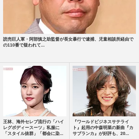
読売巨人軍・阿部慎之助監督が長女暴行で逮捕、児童相談所経由で
の110番で疑われて...
王林、海外セレブ流行の「ハイ
『ワールドビジネスサテライ
レグボディースーツ」私服に
ト』起用の中森明菜の新曲『カ
「スタイル抜群」「都会に染...
サブランカ』が好評も、20...