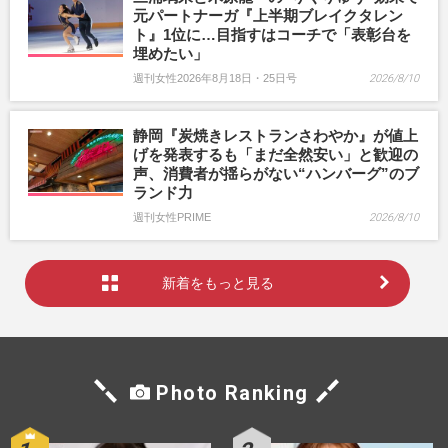
元パートナーガ『上半期ブレイクタレン
ト』1位に…目指すはコーチで「表彰台を
埋めたい」
週刊女性2026年8月18日・25日号
2026/8/10
静岡『炭焼きレストランさわやか』が値上
げを発表するも「まだ全然安い」と歓迎の
声、消費者が揺らがない“ハンバーグ”のブ
ランド力
週刊女性PRIME
2026/8/10
新着をもっと見る
Photo Ranking