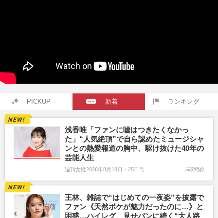
PICKUP
新着
ランキング
浅香唯「ファンに嘘はつきたくなかっ
た」“人気絶頂”で自ら認めたミュージシャ
ンとの熱愛報道の胸中、駆け抜けた40年の
芸能人生
週刊女性2026年8月18日・25日号
3時間前
王林、雑誌で“はじめての一夜姿”を披露で
ファン《天然ボケが魅力だったのに…》と
困惑…ハイレグ、見せパンに続く“大人路