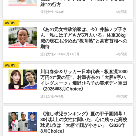
線”の行方
週刊女性PRIME
4時間前
《あの元女性政治家は、今》井脇ノブ子さ
ん「私には子どもが5万人いる」体重38kg
減の現在も冷めぬ“教育熱”と高市首相への
期待
週刊女性2026年8月11日号
7時間前
川口春奈＆サッカー日本代表・板倉滉1000
万円の“愛の証”、村重杏奈の「大胆V字ハ
イレグスーツ」畑野ひろ子の美ボディ軍団
《2026年8月Choice》
週刊女性PRIME
8時間前
《推し球児ランキング》夏の甲子園開幕！
30代以上の女性に聞いた、心に残った高校
球児1位は「大柄で顔が小さい」《2026年
8月Choice》