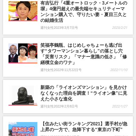
有吉弘行「4重オートロック・3メートルの
塀」4億円超えの最先端セキュリティーマ
ンション購入で、守りたい妻・夏目三久と
の結婚生活
週刊女性2023年3月7日号
2023/2/21
笑福亭鶴瓶、はじめしゃちょーも逃げ出
す“タワーマンション暮らし”の落とし穴
「災害リスク」「マナー意識の低さ」「修
繕積立金のワナ」
週刊女性2022年11月22日号
2022/11/10
新築の「ライオンズマンション」を見かけ
なくなった理由を調査！“ライオン像”に見
えた小さな進化
週刊女性2022年2月8日号
2022/1/27
【住みたい街ランキング2021】選手村が急
上昇の一方で、急降下する“東京の下町”