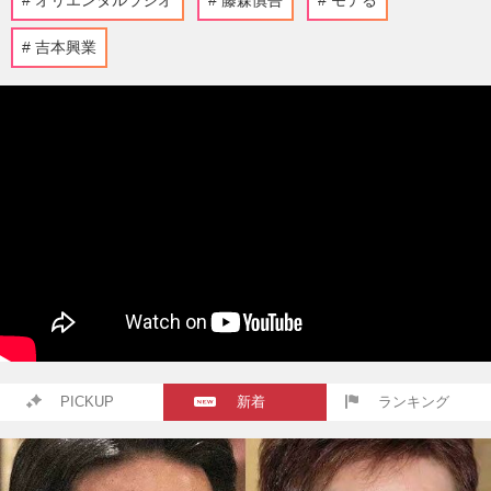
オリエンタルラジオ
藤森慎吾
モテる
吉本興業
PICKUP
新着
ランキング