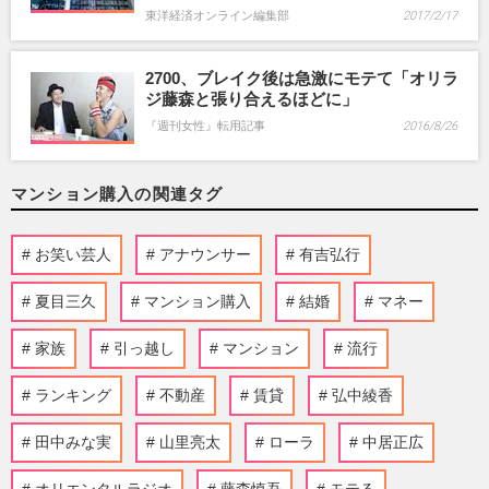
東洋経済オンライン編集部
2017/2/17
2700、ブレイク後は急激にモテて「オリラ
ジ藤森と張り合えるほどに」
『週刊女性』転用記事
2016/8/26
マンション購入の関連タグ
お笑い芸人
アナウンサー
有吉弘行
夏目三久
マンション購入
結婚
マネー
家族
引っ越し
マンション
流行
ランキング
不動産
賃貸
弘中綾香
田中みな実
山里亮太
ローラ
中居正広