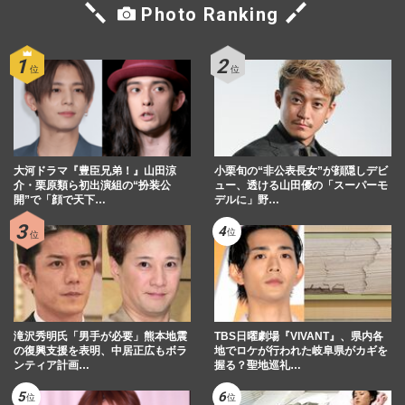
Photo Ranking
大河ドラマ『豊臣兄弟！』山田涼
小栗旬の“非公表長女”が顔隠しデビ
介・栗原類ら初出演組の“扮装公
ュー、透ける山田優の「スーパーモ
開”で「顔で天下…
デルに」野…
滝沢秀明氏「男手が必要」熊本地震
TBS日曜劇場『VIVANT』、県内各
の復興支援を表明、中居正広もボラ
地でロケが行われた岐阜県がカギを
ンティア計画…
握る？聖地巡礼…