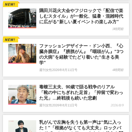
隅田川花火大会やフジロックで「配信で楽
しむスタイル」が一般化、猛暑・混雑時代
に広がる“新しい夏イベントの楽しみ方”
3時間前
ファッションデザイナー・ドン小西、『心
臓弁膜症』『膀胱がん』『咽頭がん』“3つ
の大病”を経験でたどり着いた“生きる美
学”
週刊女性2026年8月11日号
4時間前
毒蝮三太夫、90歳で語る戦争のリアル
「靴の中にちぎれた足首」「抑留で変わっ
た兄」…終戦後も続いた悲劇
週刊女性2026年8月11日号
2026/8/9
乳がんで左胸を失うも第一声は“気に入っ
た！”「根拠がなくても大丈夫」ロックバ