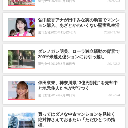
週刊女性2021年9月14日号
2021/9/4
弘中綾香アナが田中みな実の助言でマンシ
ョン購入、あざとかわいくない堅実私生活
週刊女性2020年11月24日号
2020/11/10
ダレノガレ明美、ローラ独立騒動の背景で
200平米越え億ションにお引っ越し
週刊女性2017年8月15日号
2017/8/2
倖田來未、神奈川県“3億円別荘”を売却中
と地元住人たちがザワつく
週刊女性2017年7月18日号
2017/7/4
買ってはダメな中古マンションを見抜く
絶対押さえておきたい「ただひとつの指
標」