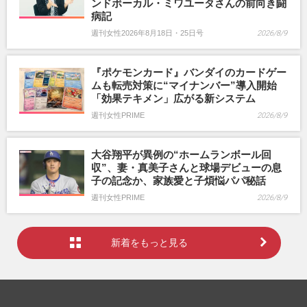
ンドボーカル・ミワユータさんの前向き闘
病記
週刊女性2026年8月18日・25日号
2026/8/9
『ポケモンカード』バンダイのカードゲー
ムも転売対策に“マイナンバー”導入開始
「効果テキメン」広がる新システム
週刊女性PRIME
2026/8/9
大谷翔平が異例の“ホームランボール回
収”、妻・真美子さんと球場デビューの息
子の記念か、家族愛と子煩悩パパ秘話
週刊女性PRIME
2026/8/9
新着をもっと見る