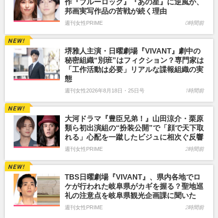
作『ブルーロック』『あの星』に逆風か、
邦画実写作品の苦戦が続く理由
週刊女性PRIME
0時間前
堺雅人主演・日曜劇場『VIVANT』劇中の
秘密組織“別班”はフィクション？専門家は
「工作活動は必要」リアルな諜報組織の実
態
週刊女性2026年8月18日・25日号
1時間前
大河ドラマ『豊臣兄弟！』山田涼介・栗原
類ら初出演組の“扮装公開”で「顔で天下取
れる」心配を一蹴したビジュに相次ぐ反響
週刊女性PRIME
2時間前
TBS日曜劇場『VIVANT』、県内各地でロ
ケが行われた岐阜県がカギを握る？聖地巡
礼の注意点を岐阜県観光企画課に聞いた
週刊女性PRIME
2時間前