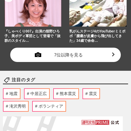
『しゃべくり007』出演の畑野ひろ
乳がんステージ4のYouTuberミミポ
子、美ボディ軍団として登場で「抜
ポ「腫瘍が皮膚から飛び出してき
群のスタイル…
た」34歳で余命…
7位以降を見る
注目のタグ
地震
中居正広
熊本震災
震災
滝沢秀明
ボランティア