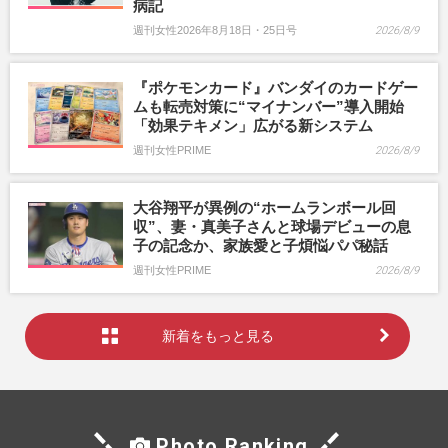
病記
週刊女性2026年8月18日・25日号
2026/8/9
『ポケモンカード』バンダイのカードゲー
ムも転売対策に“マイナンバー”導入開始
「効果テキメン」広がる新システム
週刊女性PRIME
2026/8/9
大谷翔平が異例の“ホームランボール回
収”、妻・真美子さんと球場デビューの息
子の記念か、家族愛と子煩悩パパ秘話
週刊女性PRIME
2026/8/9
新着をもっと見る
Photo Ranking