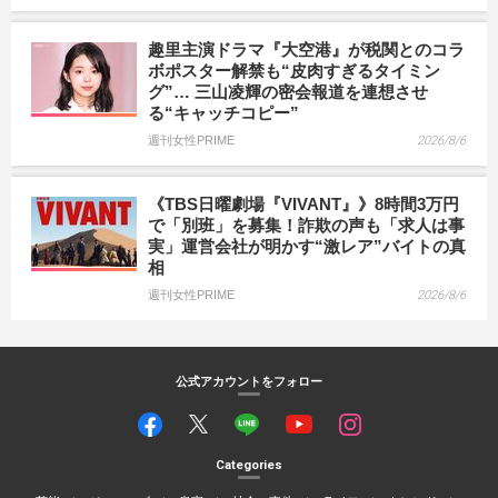
趣里主演ドラマ『大空港』が税関とのコラ
ボポスター解禁も“皮肉すぎるタイミン
グ”… 三山凌輝の密会報道を連想させ
る“キャッチコピー”
週刊女性PRIME
2026/8/6
《TBS日曜劇場『VIVANT』》8時間3万円
で「別班」を募集！詐欺の声も「求人は事
実」運営会社が明かす“激レア”バイトの真
相
週刊女性PRIME
2026/8/6
公式アカウントをフォロー
Categories