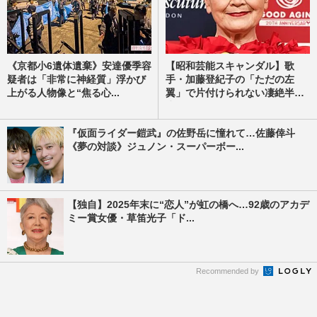
《京都小6遺体遺棄》安達優季容
【昭和芸能スキャンダル】歌
疑者は「非常に神経質」浮かび
手・加藤登紀子の「ただの左
上がる人物像と“焦る心...
翼」で片付けられない凄絶半
生...
『仮面ライダー鎧武』の佐野岳に憧れて…佐藤倖斗
《夢の対談》ジュノン・スーパーボー...
【独自】2025年末に“恋人”が虹の橋へ…92歳のアカデ
ミー賞女優・草笛光子「ド...
Recommended by