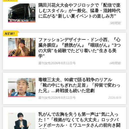
隅田川花火大会やフジロックで「配信で楽
しむスタイル」が一般化、猛暑・混雑時代
に広がる“新しい夏イベントの楽しみ方”
5時間前
ファッションデザイナー・ドン小西、『心
臓弁膜症』『膀胱がん』『咽頭がん』“3つ
の大病”を経験でたどり着いた“生きる美
学”
週刊女性2026年8月11日号
6時間前
毒蝮三太夫、90歳で語る戦争のリアル
「靴の中にちぎれた足首」「抑留で変わっ
た兄」…終戦後も続いた悲劇
週刊女性2026年8月11日号
2026/8/9
乳がんで左胸を失うも第一声は“気に入っ
た！”「根拠がなくても大丈夫」ロックバ
ンドボーカル・ミワユータさんの前向き闘