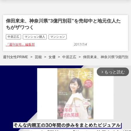
倖田來未、神奈川県“3億円別荘”を売却中と地元住人た
ちがザワつく
中居正広
マンション購入
マンション
『週刊女性』編集部
2017/7/4
週刊女性PRIME
芸能
女優
中居正広
倖田來未、神奈川県“3億円別
もっと読む
arrow_forward_ios