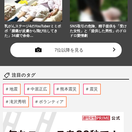
乳がんステージ4のYouTuberミミポ
SNS取引の危険、精子提供を「受け
ポ「腫瘍が皮膚から飛び出してき
た女性」と「提供した男性」のドロ
た」34歳で余命…
ドロ愛憎劇
7位以降を見る
注目のタグ
地震
中居正広
熊本震災
震災
滝沢秀明
ボランティア