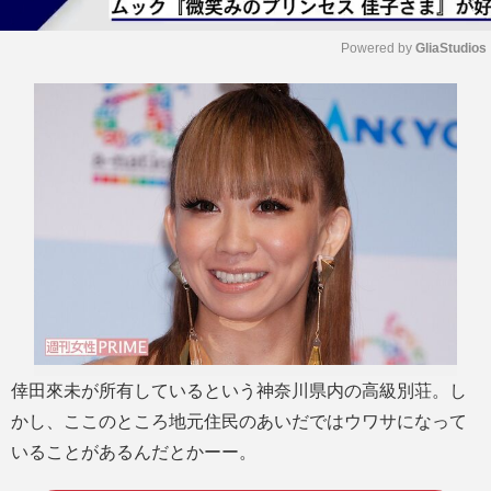
Powered by 
GliaStudios
M
u
t
e
倖田來未が所有しているという神奈川県内の高級別荘。し
かし、ここのところ地元住民のあいだではウワサになって
いることがあるんだとかーー。