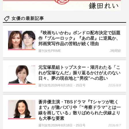
女優の最新記事
『映画ちいかわ』ボンドロ配布決定で話題
作『ブルーロック』『あの星』に逆風か、
邦画実写作品の苦戦が続く理由
週刊女性PRIME
2時間前
元宝塚星組トップスター・湖月わたる「こ
れが宝塚なんだ」振り返るかけがえのない
日々、夢の現在地と“男役”への思い
週刊女性2026年8月18日・25日号
2026/8/8
蒼井優主演・TBSドラマ『Tシャツが乾く
まで』が激バズリ中「“考察ドラマ”とは一
線を画している」散りばめられた伏線より
も大事な要素
週刊女性2026年8月18日・25日号
2026/8/7