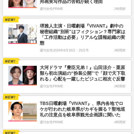
邦画実写作品の苦戦が続く理由
週刊女性PRIME
2時間前
堺雅人主演・日曜劇場『VIVANT』劇中の
秘密組織“別班”はフィクション？専門家は
「工作活動は必要」リアルな諜報組織の実
態
週刊女性2026年8月18日・25日号
3時間前
大河ドラマ『豊臣兄弟！』山田涼介・栗原
類ら初出演組の“扮装公開”で「顔で天下取
れる」心配を一蹴したビジュに相次ぐ反響
週刊女性PRIME
3時間前
TBS日曜劇場『VIVANT』、県内各地でロ
ケが行われた岐阜県がカギを握る？聖地巡
礼の注意点を岐阜県観光企画課に聞いた
週刊女性PRIME
4時間前