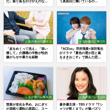
だ」振り返るかけがえのない
う真面目に働いているの
日々、夢の現在地と“男役”へ
で」、2度の逮捕も諦めなかっ
の思い
た芸能界“波乱に満ちた37年”
⭐ 高評価の記事(9.3)
⭐ 高評価の記事(10)
「皮をめくって洗え」「添い
『ACEes』浮所飛貴×深田竜生
寝して」介護職の半数が性的
がドラマ『夏色の雲が恋と嵐
嫌がらせや暴力を経験
をまきおこす』で挑んだ恋人
役、照れながら挑んだキュン
シーン秘話
⭐ 高評価の記事(8.8)
⭐ 高評価の記事(10)
惣菜が老化を早め、おにぎり
蒼井優主演・TBSドラマ『Tシ
が居眠り運転の原因に、スー
ャツが乾くまで』が激バズリ