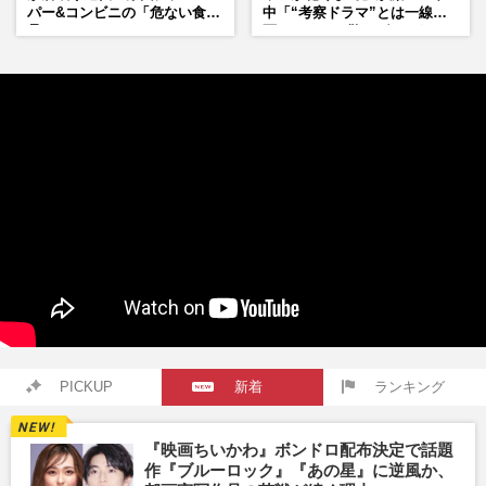
パー&コンビニの「危ない食
中「“考察ドラマ”とは一線を
品」
画している」散りばめられた
伏線よりも大事な要素
PICKUP
新着
ランキング
『映画ちいかわ』ボンドロ配布決定で話題
作『ブルーロック』『あの星』に逆風か、