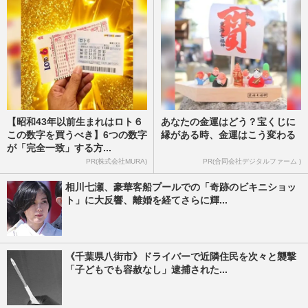
【昭和43年以前生まれはロト６
あなたの金運はどう？宝くじに
この数字を買うべき】6つの数字
縁がある時、金運はこう変わる
が「完全一致」する方...
PR(株式会社MURA)
PR(合同会社デジタルファーム )
相川七瀬、豪華客船プールでの「奇跡のビキニショッ
ト」に大反響、離婚を経てさらに輝...
《千葉県八街市》ドライバーで近隣住民を次々と襲撃
「子どもでも容赦なし」逮捕された...