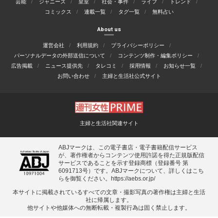
芸能
ジャニーズ
皇室
社会・事件
ライフ
トレンド
コミックス
連載一覧
タグ一覧
無料占い
About us
運営会社
利用規約
プライバシーポリシー
パーソナルデータの外部送信について
コンテンツ制作・編集ポリシー
広告掲載
ニュース提供先
タレコミ
採用情報
お知らせ一覧
お問い合わせ
主婦と生活社公式サイト
主婦と生活社関連サイト
ABJマークは、この電子書店・電子書籍配信サービス
が、著作権者からコンテンツ使用許諾を得た正規版配信
サービスであることを示す登録商標（登録番号 第
6091713号）です。ABJマークについて、詳しくはこち
らを御覧ください。
https://aebs.or.jp/
本サイトに掲載されているすべての⽂章・撮影写真の著作権は主婦と⽣活
社に帰属します。
他サイトや他媒体への無断転載・複製⾏為は固く禁⽌します。