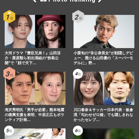
大河ドラマ『豊臣兄弟！』山田涼
小栗旬の“非公表長女”が顔隠しデビ
介・栗原類ら初出演組の“扮装公
ュー、透ける山田優の「スーパーモ
開”で「顔で天下…
デルに」野…
滝沢秀明氏「男手が必要」熊本地震
川口春奈＆サッカー日本代表・板倉
の復興支援を表明、中居正広もボラ
滉「匂わせゼロ婚」でも隠しきれな
ンティア計画…
かったセレブ…