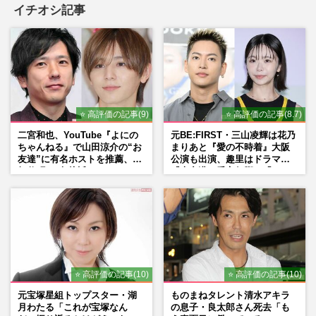
イチオシ記事
⭐ 高評価の記事(9)
⭐ 高評価の記事(8.7)
二宮和也、YouTube『よにの
元BE:FIRST・三山凌輝は花乃
ちゃんねる』で山田涼介の“お
まりあと『愛の不時着』大阪
友達”に有名ホストを推薦、歌
公演も出演、趣里はドラマ
舞伎町に“急接近”でファン
『大空港』番宣行脚に「メン
「関わらないで！」
タル強すぎ」の実情
⭐ 高評価の記事(10)
⭐ 高評価の記事(10)
元宝塚星組トップスター・湖
ものまねタレント清水アキラ
月わたる「これが宝塚なん
の息子・良太郎さん死去「も