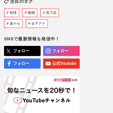
注目のタグ
相撲
横綱
貴乃花
激ヤセ
女子アナ
SNSで最新情報を発信中！
フォロー
フォロー
フォロー
公式Youtube