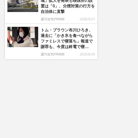
域」拡大を発表も喫煙所の設
置は「0」、分煙対策の行方を
自治体に直撃
週刊女性PRIME
2026/5/27
トム・ブラウン布川ひろき、
過去に「かき氷を食べながら
ファミレスで寝落ち」報道で
謝罪も、今度は終電で寝…
週刊女性PRIME
2023/6/29