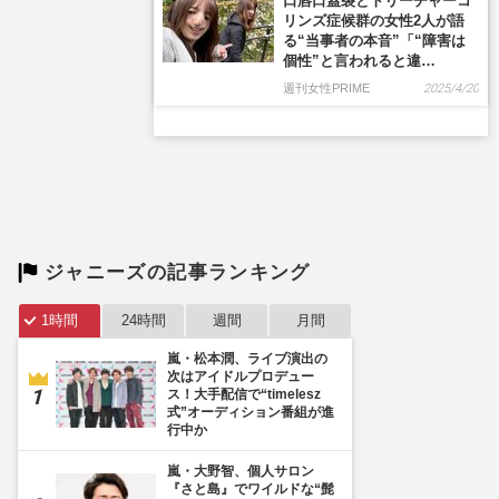
ジャニーズの記事ランキング
1時間
24時間
週間
月間
嵐・松本潤、ライブ演出の
次はアイドルプロデュー
ス！大手配信で“timelesz
式”オーディション番組が進
行中か
嵐・大野智、個人サロン
『さと島』でワイルドな“髭