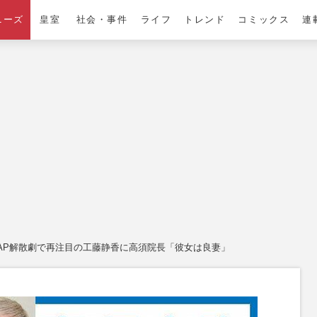
ニーズ
皇室
社会・事件
ライフ
トレンド
コミックス
連
AP解散劇で再注目の工藤静香に高須院長「彼女は良妻」