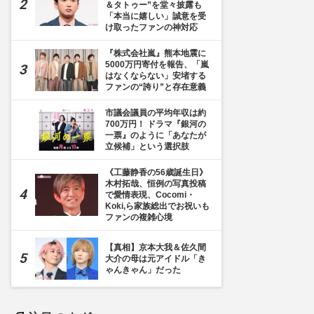
＆タトゥー”を堂々披露も
「本当に嬉しい」誠意を受
け取ったファンの神対応
『株式会社嵐』熊本地震に
5000万円寄付を報告、「嵐
はなくならない」安堵する
ファンの“誇り”と存在意義
市議会議員の平均年収は約
700万円！ ドラマ『銀河の
一票』のように「あなたが
立候補」という選択肢
《工藤静香の56歳誕生日》
木村拓哉、恒例の写真投稿
で愛情表現、Cocomi・
Koki,ら家族総出でお祝いも
ファンの複雑心境
【真相】京本大我＆佐久間
大介の母は元アイドル「き
ゃんきゃん」だった