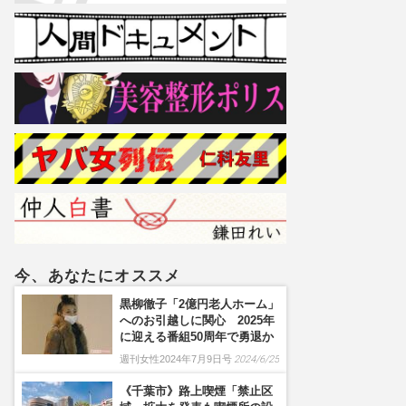
今、あなたにオススメ
黒柳徹子「2億円老人ホーム」
へのお引越しに関心 2025年
に迎える番組50周年で勇退か
週刊女性2024年7月9日号
2024/6/25
《千葉市》路上喫煙「禁止区