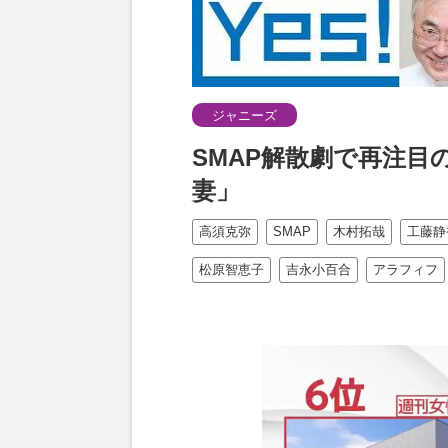
ジャニーズ
SMAP解散劇で再注目
妻」
高須克弥
SMAP
木村拓哉
工藤静
松原智恵子
吉永小百合
アラフィフ