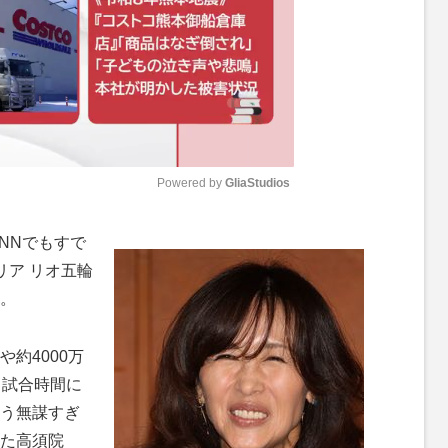
Powered by 
GliaStudios
M
NNでもすで
u
リア リオ五輪
t
。
e
約4000万
、試合時間に
う無謀すぎ
た高須院