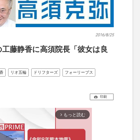
2016/8/25
の工藤静香に高須院長「彼女は良
香
リオ五輪
ドリフターズ
フォーリーブス
印刷
もっと読む
arrow_forward_ios