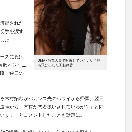
護衛された
切手を渡す
した。
ースに負け
SMAP解散の裏で暗躍していたという噂
の解散がジャニ
も飛び出した工藤静香
降、連日の
。
ある木村拓哉がバカンス先のハワイから帰国。翌日
道陣から「木村が悪者扱いされているが？」と問
います」とコメントしたことも話題に。