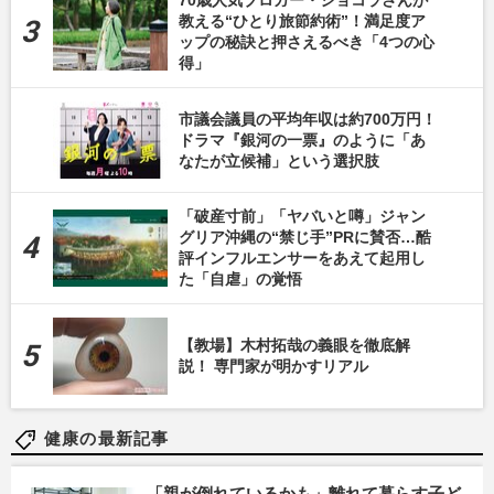
70歳人気ブロガー・ショコラさんが
教える“ひとり旅節約術”！満足度ア
ップの秘訣と押さえるべき「4つの心
得」
市議会議員の平均年収は約700万円！
ドラマ『銀河の一票』のように「あ
なたが立候補」という選択肢
「破産寸前」「ヤバいと噂」ジャン
グリア沖縄の“禁じ手”PRに賛否…酷
評インフルエンサーをあえて起用し
た「自虐」の覚悟
【教場】木村拓哉の義眼を徹底解
説！ 専門家が明かすリアル
健康の最新記事
「親が倒れているかも」離れて暮らす子ど