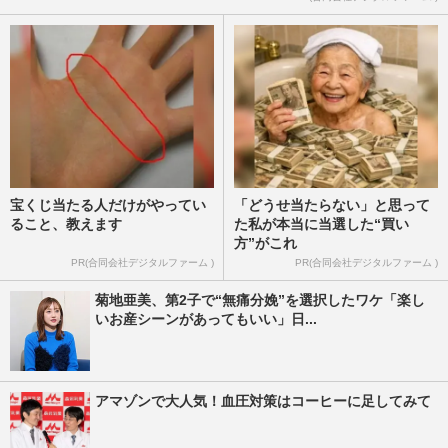
『1122 いいふうふ』で女風セラピスト役
に挑戦！初ベッドシーンは高畑充希
週刊女性2024年7月2日号
2024/6/21
宝くじ当たる人だけがやってい
「どうせ当たらない」と思って
ること、教えます
た私が本当に当選した“買い
方”がこれ
PR(合同会社デジタルファーム )
PR(合同会社デジタルファーム )
菊地亜美、第2子で“無痛分娩”を選択したワケ「楽し
いお産シーンがあってもいい」日...
アマゾンで大人気！血圧対策はコーヒーに足してみて