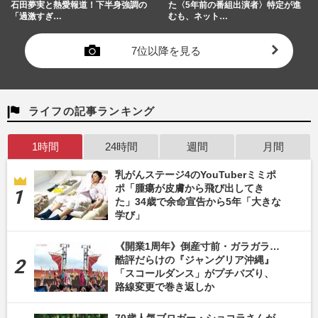
石田夢実と熱愛報道！下半身強調の
た〈5年前の番組出演者〉特定が進
「過激すぎ…
むも、ネット…
7位以降を見る
ライフの記事ランキング
1時間
24時間
週間
月間
乳がんステージ4のYouTuberミミポ
ポ「腫瘍が皮膚から飛び出してき
た」34歳で余命宣告から5年「大きな
学び」
《開業1周年》倒産寸前・ガラガラ…
酷評だらけの『ジャングリア沖縄』
「スコールダンス」がプチバズり、
路線変更で巻き返しか