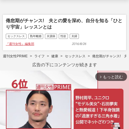
倦怠期がチャンス! 夫との愛を深め、自分を知る「ひと
り宇宙」レッスンとは
セックスレス
熟年離婚
夫源病
性欲
夫婦
『週刊女性』編集部
2016/8/26
週刊女性PRIME
ライフ
健康
セックスレス
倦怠期がチャンス! 
広告の下にコンテンツが続きます
もっと読む
arrow_forward_ios