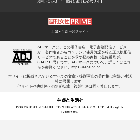
お問い合わせ
主婦と生活社公式サイト
主婦と生活社関連サイト
ABJマークは、この電子書店・電子書籍配信サービス
が、著作権者からコンテンツ使用許諾を得た正規版配信
サービスであることを示す登録商標（登録番号 第
6091713号）です。ABJマークについて、詳しくはこち
らを御覧ください。
https://aebs.or.jp/
本サイトに掲載されているすべての⽂章・撮影写真の著作権は主婦と⽣活
社に帰属します。
他サイトや他媒体への無断転載・複製⾏為は固く禁⽌します。
COPYRIGHT © SHUFU TO SEIKATSU SHA CO.,LTD. All rights
reserved.