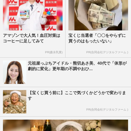
アマゾンで大人気！血圧対策は
宝くじ当選者「〇〇をやらずに
コーヒーに足してみて
買うのはもったいない」
PR(森永乳業)
PR(合同会社デジタルファーム )
元祖崖っぷちアイドル・熊切あさ美、40代で「体形が
劇的に変化」更年期の不調やおひ...
【宝くじ買う前に】ここで気づくかどうかで変わりま
す
PR(合同会社デジタルファーム )