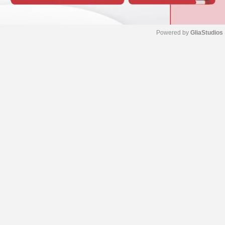
Powered by 
GliaStudios
M
u
t
e