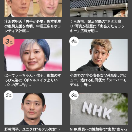
滝沢秀明氏「男手が必要」熊本地震
くら寿司、閉店間際の“ネタ大盛
の復興支援を表明、中居正広もボラ
り”写真が話題に「出会えたらラッ
ンティア計画…
キー」広報が明…
ぱーてぃーちゃん・信子、衝撃のす
小栗旬の“非公表長女”が顔隠しデビ
っぴん姿に《ギャルメイクよりい
ュー、透ける山田優の「スーパーモ
い》の声…“お…
デルに」野…
野村周平、ユニクロ“モデル美女”・
NHK職員への性加害で“出禁”食らっ