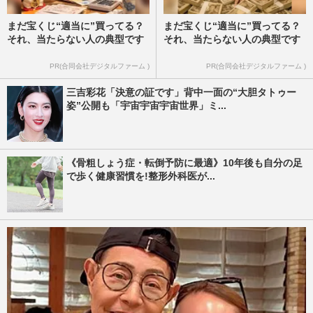
まだ宝くじ“適当に”買ってる？
まだ宝くじ“適当に”買ってる？
それ、当たらない人の典型です
それ、当たらない人の典型です
PR(合同会社デジタルファーム )
PR(合同会社デジタルファーム )
三吉彩花「決意の証です」背中一面の“大胆タトゥー
姿”公開も「宇宙宇宙宇宙世界」ミ...
《骨粗しょう症・転倒予防に最適》10年後も自分の足
で歩く健康習慣を!整形外科医が...