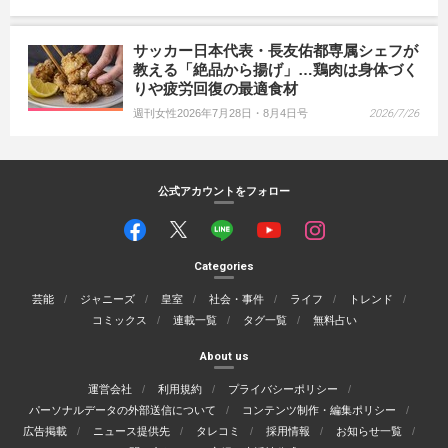
サッカー日本代表・長友佑都専属シェフが
教える「絶品から揚げ」…鶏肉は身体づく
りや疲労回復の最適食材
週刊女性2026年7月28日・8月4日号
2026/7/26
公式アカウントをフォロー
Categories
芸能
ジャニーズ
皇室
社会・事件
ライフ
トレンド
コミックス
連載一覧
タグ一覧
無料占い
About us
運営会社
利用規約
プライバシーポリシー
パーソナルデータの外部送信について
コンテンツ制作・編集ポリシー
広告掲載
ニュース提供先
タレコミ
採用情報
お知らせ一覧