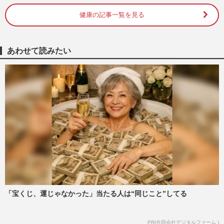
週刊女性2026年1月20日・27日号
2026/1/18
健康の記事一覧を見る
元AKBの峯岸みなみ「変な空気になるこ
とも」出産後の“夫との関係変化”を正直告
あわせて読みたい
白して女性から共感殺到
週刊女性PRIME
2025/1/6
《すれ違い夫婦の“思い込み”と“本音”》約
3000組のカウンセリングで見えた「関係修
復」4つの実例
週刊女性2024年10月22日・29日号
2024/10/20
《レス夫婦の「公認不倫」に潜む危うさ》
納得のはずが配偶者から慰謝料請求、夫婦
崩壊、専門家か指摘
週刊女性2024年9月10日号
2024/8/31
「宝くじ、運じゃなかった」当たる人は“同じこと”してる
THE RAMPAGE・吉野北人、ドラマ
PR(合同会社デジタルファーム )