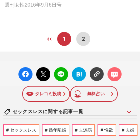
週刊女性2016年9月6日号
1
2
facebo
X ポス
LINE
はてな
コメン
ok い
ト
ブック
ト
いね
マーク
に追加
タレコミ投稿
無料占い
セックスレスに関する記事一覧
閉経後の“性行為の余生”快眠や尿悩み改善
セックスレス
熟年離婚
夫源病
性欲
夫婦
などメリットも 専門医が指南する性の健
康のためにできること