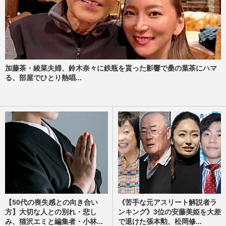
加藤茶・綾菜夫婦、鈴木奈々に鉄瓶を貰った影響で桑の葉茶にハマ
る、部屋でひとり熱唱...
【50代の喪失感との向き合い
《苦手な元アスリート解説者ラ
方】大切な人との別れ・悲し
ンキング》3位の安藤美姫を大差
み、猫沢エミと編集者・小林...
で退けた張本勲、松岡修...