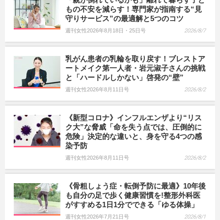
もの不安を減らす！専門家が指南する“見
守りサービス”の最適解と5つのコツ
週刊女性2026年8月18日・25日号
2026/8/7
乳がん患者の乳輪を取り戻す！ブレストア
ートメイク第一人者・岩元淑子さんの挑戦
と「ハードルしかない」啓発の“壁”
週刊女性2026年8月11日号
2026/8/2
《新型コロナ》インフルエンザより“リス
ク大”な脅威「命を失う点では、圧倒的に
危険」決定的な違いと、身を守る4つの感
染予防
週刊女性2026年8月11日号
2026/8/2
《骨粗しょう症・転倒予防に最適》10年後
も自分の足で歩く健康習慣を!整形外科医
がすすめる1日1分でできる「ゆる体操」
週刊女性2026年7月21日号
2026/8/1