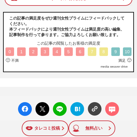
この記事の満足度をぜひ週刊女性プライムにフィードバックして
ください。
本フィードバックにより週刊女性プライムは満足度の高い編集、
記事制作を行って参ります。ご協力よろしくお願い致します。
この記事の閲覧したお客様の満足度
0
1
2
3
4
5
6
7
8
9
10
🙁
🙂
不満
満足
media weaver drive
facebo
X ポス
LINE
はてな
コメン
ok い
ト
ブック
ト
いね
マーク
に追加
タレコミ投稿
無料占い