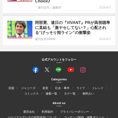
Choice》
『週刊女性』編集部
2026/8/3
阿部寛、連日の『VIVANT』PRが高視聴率
に直結も「激ヤセしてない？」心配され
る“げっそり頬ライン”の衝撃姿
週刊女性PRIME
2026/8/2
公式アカウントをフォロー
Categories
芸能
ジャニーズ
皇室
社会・事件
ライフ
トレンド
コミックス
連載一覧
タグ一覧
無料占い
About us
運営会社
利用規約
プライバシーポリシー
パーソナルデータの外部送信について
コンテンツ制作・編集ポリシー