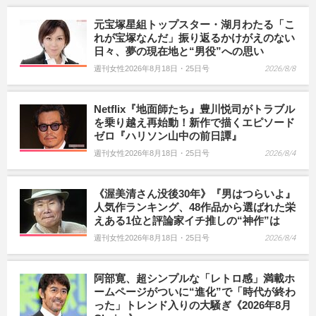
元宝塚星組トップスター・湖月わたる「こ
れが宝塚なんだ」振り返るかけがえのない
日々、夢の現在地と“男役”への思い
週刊女性2026年8月18日・25日号
2026/8/8
Netflix『地面師たち』豊川悦司がトラブル
を乗り越え再始動！新作で描くエピソード
ゼロ『ハリソン山中の前日譚』
週刊女性2026年8月18日・25日号
2026/8/4
《渥美清さん没後30年》『男はつらいよ』
人気作ランキング、48作品から選ばれた栄
えある1位と評論家イチ推しの“神作”は
週刊女性2026年8月18日・25日号
2026/8/4
阿部寛、超シンプルな「レトロ感」満載ホ
ームページがついに“進化”で「時代が終わ
った」トレンド入りの大騒ぎ《2026年8月