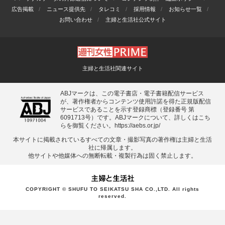
広告掲載
ニュース提供先
タレコミ
採用情報
お知らせ一覧
お問い合わせ
主婦と生活社公式サイト
主婦と生活社関連サイト
ABJマークは、この電子書店・電子書籍配信サービス
が、著作権者からコンテンツ使用許諾を得た正規版配信
サービスであることを示す登録商標（登録番号 第
6091713号）です。ABJマークについて、詳しくはこち
らを御覧ください。
https://aebs.or.jp/
本サイトに掲載されているすべての⽂章・撮影写真の著作権は主婦と⽣活
社に帰属します。
他サイトや他媒体への無断転載・複製⾏為は固く禁⽌します。
COPYRIGHT © SHUFU TO SEIKATSU SHA CO.,LTD. All rights
reserved.