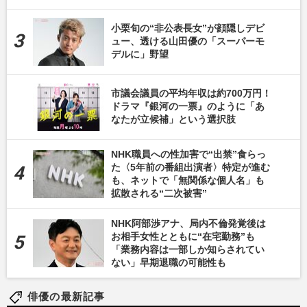
小栗旬の“非公表長女”が顔隠しデビ
ュー、透ける山田優の「スーパーモ
デルに」野望
市議会議員の平均年収は約700万円！
ドラマ『銀河の一票』のように「あ
なたが立候補」という選択肢
NHK職員への性加害で“出禁”食らっ
た〈5年前の番組出演者〉特定が進む
も、ネットで「無関係な個人名」も
拡散される“二次被害”
NHK阿部渉アナ、局内不倫発覚後は
お相手女性とともに“在宅勤務”も
「業務内容は一部しか知らされてい
ない」早期退職の可能性も
俳優の最新記事