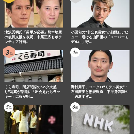
滝沢秀明氏「男手が必要」熊本地震
小栗旬の“非公表長女”が顔隠しデビ
の復興支援を表明、中居正広もボラ
ュー、透ける山田優の「スーパーモ
ンティア計画…
デルに」野…
くら寿司、閉店間際の“ネタ大盛
野村周平、ユニクロ“モデル美女”・
り”写真が話題に「出会えたらラッ
石田夢実と熱愛報道！下半身強調の
キー」広報が明…
「過激すぎ…