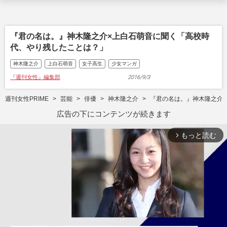
『君の名は。』神木隆之介×上白石萌音に聞く「高校時
代、やり残したことは？」
神木隆之介
上白石萌音
女子高生
少女マンガ
『週刊女性』編集部
2016/9/3
週刊女性PRIME
芸能
俳優
神木隆之介
『君の名は。』神木隆之介
広告の下にコンテンツが続きます
もっと読む
arrow_forward_ios