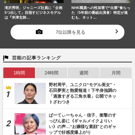
滝沢秀明、ジャニーズ社員に「企画
NHK職員への性加害で“出禁”食らっ
5つ出して」目指すビジネスモデル
た〈5年前の番組出演者〉特定が進
は『米津玄師…
むも、ネット…
7位以降を見る
芸能の記事ランキング
1時間
24時間
週間
月間
野村周平、ユニクロ“モデル美女”・
石田夢実と熱愛報道！下半身強調の
「過激すぎる三角水着」公開でネッ
トざわつき
ぱーてぃーちゃん・信子、衝撃のす
っぴん姿に《ギャルメイクよりい
い》の声…“お嬢様な素顔”とのギャ
ップで好感度爆上がり