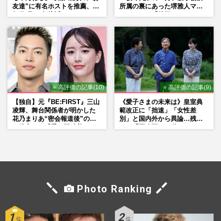
友達”に有名ホストを推薦、歌
所属の裏にあった堺雅人マネ
舞伎町に“急接近”でファン
ージャーの「後押し」
「関わらないで！」
⭐ 高評価の記事(10)
⭐ 高評価の記事(9)
【独自】元『BE:FIRST』三山
《愛子さまの未来は》皇室典
凌輝、舞台関係者が明かした
範改正に「拙速」「女性差
花乃まりあ“密会報道後”の呆
別」と国内外から異論…残さ
れ発言と、『愛の不時着』の
れた「再改正」の道
劇場が答えた共演舞台の行方
Photo Ranking