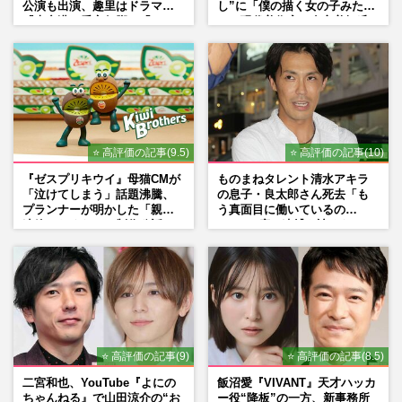
公演も出演、趣里はドラマ
し”に「僕の描く女の子みた
ぐ！ 豪華すぎる“夢の招待客”にSNS騒然
『大空港』番宣行脚に「メン
い」現代美術家・奈良美智氏
週刊女性PRIME
2026/2/12
タル強すぎ」の実情
もSNSで“公認”
神木隆之介・菅田将暉も！【花の93年組】
仲野太賀が大河主演掴んだ理由
週刊女性PRIME
2026/1/4
⭐ 高評価の記事(9.5)
⭐ 高評価の記事(10)
『ゼスプリキウイ』母猫CMが
ものまねタレント清水アキラ
「泣けてしまう」話題沸騰、
の息子・良太郎さん死去「も
プランナーが明かした「親に
う真面目に働いているの
連絡したくなる」制作秘話
で」、2度の逮捕も諦めなかっ
た芸能界“波乱に満ちた37年”
⭐ 高評価の記事(9)
⭐ 高評価の記事(8.5)
二宮和也、YouTube『よにの
飯沼愛『VIVANT』天才ハッカ
ちゃんねる』で山田涼介の“お
ー役“降板”の一方、新事務所