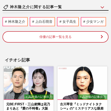
神木隆之介に関する記事一覧
《朝ドラ「理想の男性パートナー」ランキ
神木隆之介
上白石萌音
女子高生
少女マンガ
ングTOP10》『あんぱん』北村匠海、『あ
さが来た』玉木宏らを抑え…
週刊女性2026年6月2日号
2026/5/19
俳優の記事一覧を見る
新作映画『ゴジラ-0.0』神木隆之介・浜辺
美波続投、予告映像に映り込んだアメリカ
「自由の女神」期待に拍車
イチオシ記事
週刊女性PRIME
2026/4/16
《TBS日曜劇場「がっかり」ランキング》
『グランメゾン東京』『華麗なる一族』木
村拓哉作品が3つもランクイ…
週刊女性2026年3月24日・31日号
2026/3/15
⭐ 高評価の記事(8.7)
⭐ 高評価の記事(9.7)
元BE:FIRST・三山凌輝は花乃
古川琴音『ミッドナイトタク
【神木隆之介 結婚】30年のキャリアが紡
まりあと『愛の不時着』大阪
シー』の“ミステリアスな眼差