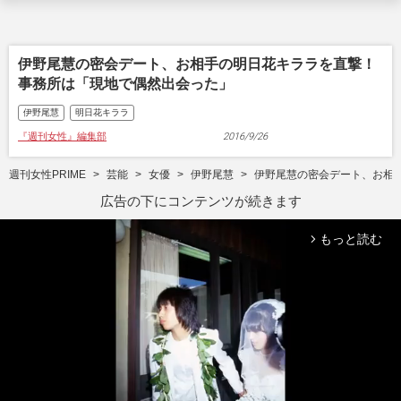
伊野尾慧の密会デート、お相手の明日花キララを直撃！
事務所は「現地で偶然出会った」
伊野尾慧
明日花キララ
『週刊女性』編集部
2016/9/26
週刊女性PRIME
芸能
女優
伊野尾慧
伊野尾慧の密会デート、お相
広告の下にコンテンツが続きます
もっと読む
arrow_forward_ios