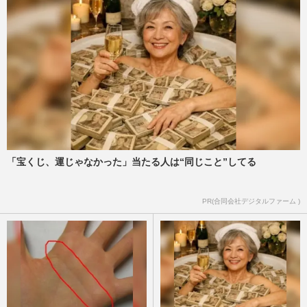
Hey! Say! JUMP伊野尾慧、ドラマ『家政
夫のミタゾノ』に出演中でも実際は「僕が
家政婦を雇いたいくらい」
週刊女性2025年3月18日号
2025/3/4
今週発売『週刊女性』3/18号の表紙と中身
はコチラ！
週刊女性本誌からのお知らせ
2025/3/4
「宝くじ、運じゃなかった」当たる人は“同じこと”してる
Hey! Say! JUMP・伊野尾慧、インスタグ
PR(合同会社デジタルファーム )
ラムで“有料FC誘導”も「裏アカ女子すぎ
る」際どいオフショットに賛…
週刊女性PRIME
2024/10/28