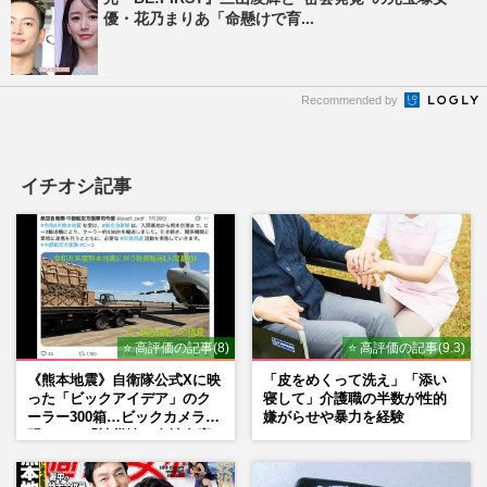
優・花乃まりあ「命懸けで育...
Recommended by
イチオシ記事
⭐ 高評価の記事(8)
⭐ 高評価の記事(9.3)
《熊本地震》自衛隊公式Xに映
「皮をめくって洗え」「添い
った「ビックアイデア」のク
寝して」介護職の半数が性的
ーラー300箱…ビックカメラが
嫌がらせや暴力を経験
明かした「被災地に自社在庫
提供」の真相