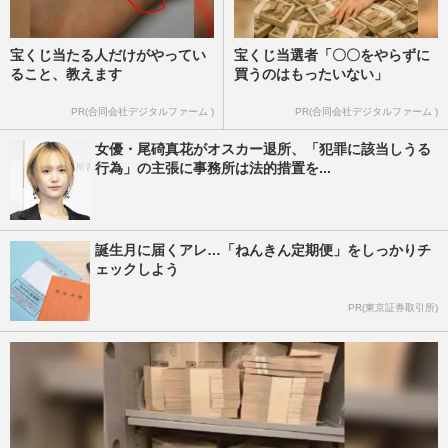
宝くじ当たる人だけがやってい
宝くじ当選者「〇〇をやらずに
ること、教えます
買うのはもったいない」
PR(合同会社デジタルファーム )
PR(合同会社デジタルファーム )
女優・尾碕真花がオスカー退所、「犯罪に該当しうる
行為」の主張に事務所は法的措置を...
誕生月に届くアレ…「ねんきん定期便」をしっかりチ
ェックしよう
PR(東京証券取引所)