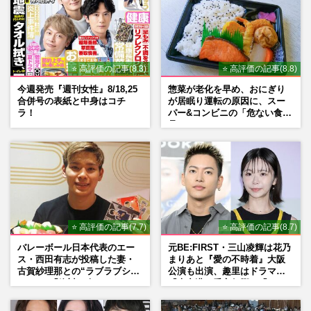
⭐ 高評価の記事(8.3)
⭐ 高評価の記事(8.8)
今週発売『週刊女性』8/18,25
惣菜が老化を早め、おにぎり
合併号の表紙と中身はコチ
が居眠り運転の原因に、スー
ラ！
パー&コンビニの「危ない食
品」
⭐ 高評価の記事(7.7)
⭐ 高評価の記事(8.7)
バレーボール日本代表のエー
元BE:FIRST・三山凌輝は花乃
ス・西田有志が投稿した妻・
まりあと『愛の不時着』大阪
古賀紗理那との“ラブラブショ
公演も出演、趣里はドラマ
ット”に「絶対に今じゃない」
『大空港』番宣行脚に「メン
「空気読んで」ネット上で批
タル強すぎ」の実情
判殺到の理由