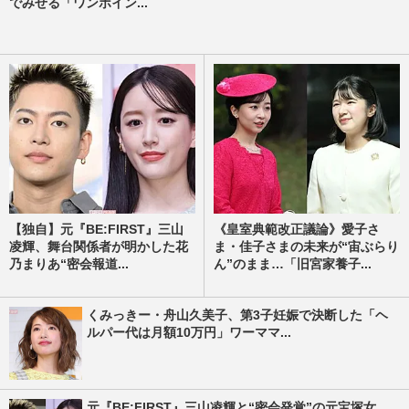
でみせる「ワンポイン...
【独自】元『BE:FIRST』三山
《皇室典範改正議論》愛子さ
凌輝、舞台関係者が明かした花
ま・佳子さまの未来が“宙ぶらり
乃まりあ“密会報道...
ん”のまま…「旧宮家養子...
くみっきー・舟山久美子、第3子妊娠で決断した「ヘ
ルパー代は月額10万円」ワーママ...
元『BE:FIRST』三山凌輝と“密会発覚”の元宝塚女