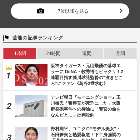
7位以降を見る
芸能の記事ランキング
1時間
24時間
週間
月間
阪神タイガース・元山飛優の落球エ
ラーに DeNA・牧秀悟もビックリ！2
連覇目指す藤川球児監督の“泣きどこ
ろ”にファン《鳥谷2世求む》
テレビ朝日『モーニングショー』玉
川徹氏「警察官が死刑にした」大阪
府発砲事件への持論に「警官の命を
なんだと…」批判殺到
野村周平、ユニクロ“モデル美女”・
石田夢実と熱愛報道！下半身強調の