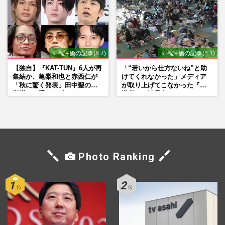
⭐ 高評価の記事(8.7)
⭐ 高評価の記事(8.1)
【独自】『KAT-TUN』6人が再
「“若いから仕方ないね”と助
集結か、亀梨和也と赤西仁が
けてくれなかった」メディア
「秋に驚く発表」田中聖の刑
が取り上げてこなかった『避
期満了と重なる“匂わせ”では
難所での性暴力』
ない理由
Photo Ranking