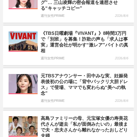
グ”… 三山凌輝の密会報道を連想させ
る“キャッチコピー”
週刊女性PRIME
2026/8/6
《TBS日曜劇場『VIVANT』》8時間3万円
で「別班」を募集！詐欺の声も「求人は事
実」運営会社が明かす“激レア”バイトの真
相
週刊女性PRIME
2026/8/6
元TBSアナウンサー・田中みな実、妊娠発
表後初の公の場に「背中パックリ大胆ドレ
ス」で登場、ママでも変わらぬ“美への執
念”
週刊女性PRIME
2026/8/6
高島ファミリーの母、元宝塚女優の寿美花
代さんが逝去「私が面倒みたいの」最後ま
で夫・忠夫さんから離れなかったおしどり
夫婦