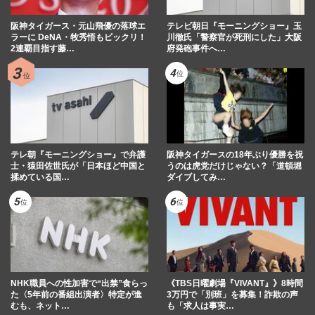
阪神タイガース・元山飛優の落球エ
テレビ朝日『モーニングショー』玉
ラーに DeNA・牧秀悟もビックリ！
川徹氏「警察官が死刑にした」大阪
2連覇目指す藤…
府発砲事件へ…
テレ朝『モーニングショー』で弁護
阪神タイガースの18年ぶり優勝を祝
士・猿田佐世氏が「日本ほど中国と
うのは虎党だけじゃない？「道頓堀
揉めている国…
ダイブしてみ…
NHK職員への性加害で“出禁”食らっ
《TBS日曜劇場『VIVANT』》8時間
た〈5年前の番組出演者〉特定が進
3万円で「別班」を募集！詐欺の声
むも、ネット…
も「求人は事実…