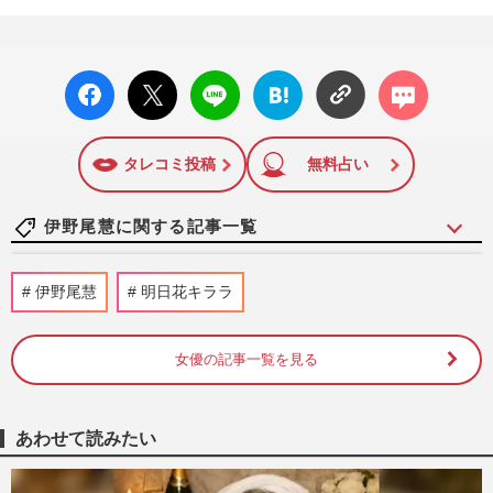
facebo
X ポス
LINE
はてな
コメン
ok い
ト
ブック
ト
いね
マーク
に追加
タレコミ投稿
無料占い
伊野尾慧に関する記事一覧
STARTO社のカウコンが3年ぶり開催決定
伊野尾慧
明日花キララ
で“年男コーナー”に注目集まる…timelesz
篠塚大輝には同情論も
週刊女性PRIME
2025/12/8
女優の記事一覧を見る
明日花キララと“密会”のK-POPアイドル
『THE BOYZ』チュ・ハンニョンが契約解
あわせて読みたい
除、伊野尾慧との過去デート…
週刊女性PRIME
2025/6/20