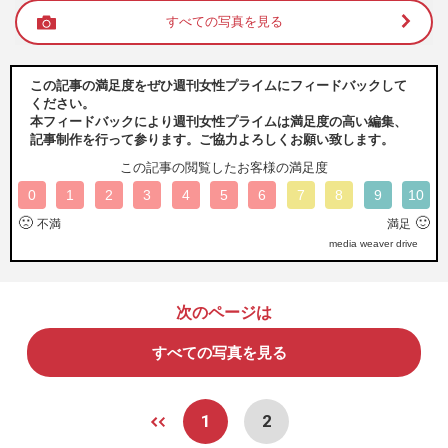
すべての写真を見る
この記事の満足度をぜひ週刊女性プライムにフィードバックして
ください。
本フィードバックにより週刊女性プライムは満足度の高い編集、
記事制作を行って参ります。ご協力よろしくお願い致します。
この記事の閲覧したお客様の満足度
0
1
2
3
4
5
6
7
8
9
10
🙁
🙂
不満
満足
media weaver drive
次のページは
すべての写真を見る
1
2