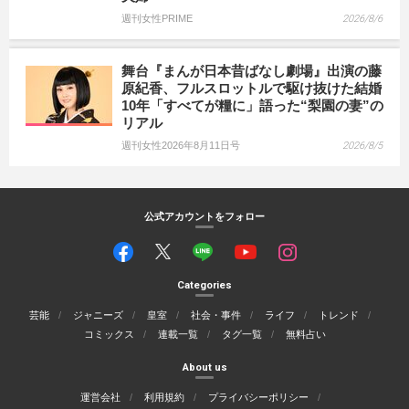
週刊女性PRIME
2026/8/6
舞台『まんが日本昔ばなし劇場』出演の藤
原紀香、フルスロットルで駆け抜けた結婚
10年「すべてが糧に」語った“梨園の妻”の
リアル
週刊女性2026年8月11日号
2026/8/5
公式アカウントをフォロー
Categories
芸能
ジャニーズ
皇室
社会・事件
ライフ
トレンド
コミックス
連載一覧
タグ一覧
無料占い
About us
運営会社
利用規約
プライバシーポリシー