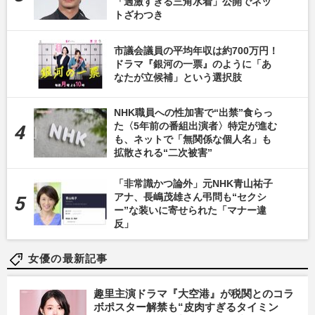
「過激すぎる三角水着」公開でネッ
トざわつき
市議会議員の平均年収は約700万円！
ドラマ『銀河の一票』のように「あ
なたが立候補」という選択肢
NHK職員への性加害で“出禁”食らっ
た〈5年前の番組出演者〉特定が進む
も、ネットで「無関係な個人名」も
拡散される“二次被害”
「非常識かつ論外」元NHK青山祐子
アナ、長嶋茂雄さん弔問も“セクシ
ー”な装いに寄せられた「マナー違
反」
女優の最新記事
趣里主演ドラマ『大空港』が税関とのコラ
ボポスター解禁も“皮肉すぎるタイミン