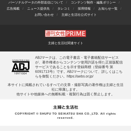
パーソナルデータの外部送信について
コンテンツ制作・編集ポリシー
広告掲載
ニュース提供先
タレコミ
採用情報
お知らせ一覧
お問い合わせ
主婦と生活社公式サイト
主婦と生活社関連サイト
ABJマークは、この電子書店・電子書籍配信サービス
が、著作権者からコンテンツ使用許諾を得た正規版配信
サービスであることを示す登録商標（登録番号 第
6091713号）です。ABJマークについて、詳しくはこち
らを御覧ください。
https://aebs.or.jp/
本サイトに掲載されているすべての⽂章・撮影写真の著作権は主婦と⽣活
社に帰属します。
他サイトや他媒体への無断転載・複製⾏為は固く禁⽌します。
COPYRIGHT © SHUFU TO SEIKATSU SHA CO.,LTD. All rights
reserved.