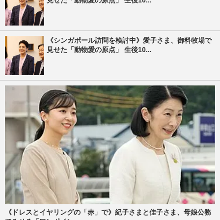
見せた「動物愛の原点」 生後10...
《シンガポール訪問を検討中》愛子さま、御料牧場で
見せた「動物愛の原点」 生後10...
《ドレスとイヤリングの「赤」で》紀子さまと佳子さま、母娘公務