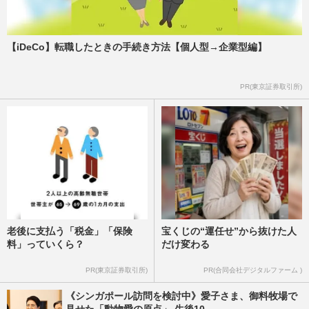
【iDeCo】転職したときの手続き方法【個人型→企業型編】
PR(東京証券取引所)
老後に支払う「税金」「保険
宝くじの“運任せ”から抜けた人
料」っていくら？
だけ変わる
PR(東京証券取引所)
PR(合同会社デジタルファーム )
《シンガポール訪問を検討中》愛子さま、御料牧場で