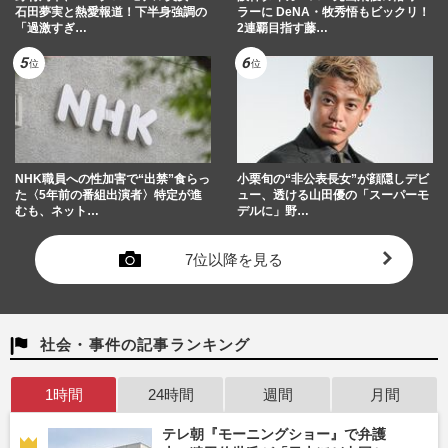
石田夢実と熱愛報道！下半身強調の
ラーに DeNA・牧秀悟もビックリ！
「過激すぎ…
2連覇目指す藤…
NHK職員への性加害で“出禁”食らっ
小栗旬の“非公表長女”が顔隠しデビ
た〈5年前の番組出演者〉特定が進
ュー、透ける山田優の「スーパーモ
むも、ネット…
デルに」野…
7位以降を見る
社会・事件の記事ランキング
1時間
24時間
週間
月間
テレ朝『モーニングショー』で弁護