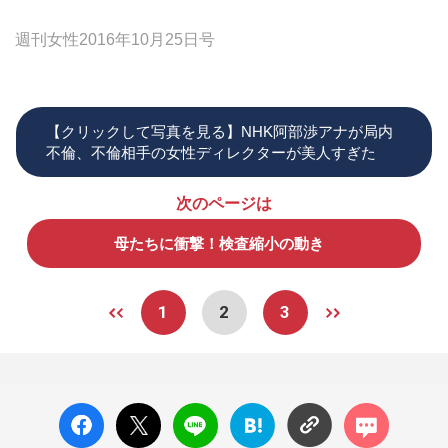
週刊女性2016年10月25日号
【クリックして写真を見る】NHK阿部渉アナが局内
不倫、不倫相手の女性ディレクターが美人すぎた
次のページは
母たちに衝撃！検査縮小の動き
1
2
3
facebo
X ポス
LINE
はてな
コメン
ok い
ト
ブック
ト