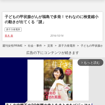
子どもの甲状腺がんが福島で多発！それなのに検査縮小
の動きが出てくる「謎」
原子力発電所
青木 泰
2016/10/16
週刊女性PRIME
社会・事件
災害
原子力発電所
子どもの甲状腺が
広告の下にコンテンツが続きます
もっと読む
arrow_forward_ios