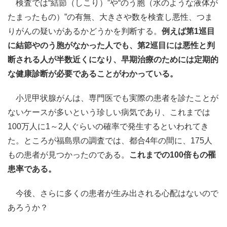
検査では“結節（しこり）”や“のう胞（水のような液体が
たまったもの）”の有無、大きさや数を検査し悪性、つま
りがんの疑いがあるかどうかを判断する。
例えば第1巡目
に結節やのう胞がなかった人でも、第2巡目には悪性と判
断される人が半数近くになり、早期治療のためには定期的
な健康診断が必要であることがわかっている。
小児甲状腺がんは、専門医でも実際の患者を診たことが
ないケースが多いという珍しい病気であり、これまでは
100万人に1～2人ぐらいの確率で発生するといわれてき
た。ところが福島県の調査では、都合4年の間に、175人
もの患者が見つかったのである。
これまでの100倍もの罹
患率である。
今後、さらに多くの患者が生み出される心配はないので
あろうか？