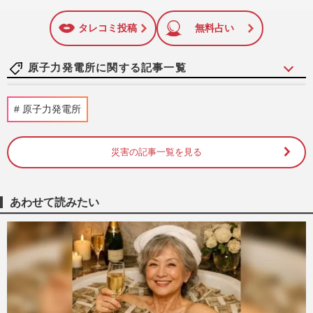
いね
マーク
に追加
タレコミ投稿
無料占い
原子力発電所に関する記事一覧
なんで電力はないの？日本の電力不足は人
原子力発電所
災！“途上国”のような危機と欧米とは似て
非なる仕組み
週刊女性2022年7月26日・8月2日号
2022/7/13
災害の記事一覧を見る
宗教学者と考える「なぜ日本はこれほ
ど“弱者叩きの国”になったのか」
あわせて読みたい
週刊女性2019年7月16日号
2019/7/7
謎に包まれた「セシウムボール」の脅威、
未知の放射性物質と汚染実態が明らかに
週刊女性2019年7月16日号
2019/7/6