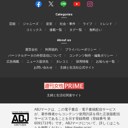
Categories
芸能
ジャニーズ
皇室
社会・事件
ライフ
トレンド
コミックス
連載一覧
タグ一覧
無料占い
About us
運営会社
利用規約
プライバシーポリシー
パーソナルデータの外部送信について
コンテンツ制作・編集ポリシー
広告掲載
ニュース提供先
タレコミ
採用情報
お知らせ一覧
お問い合わせ
主婦と生活社公式サイト
主婦と生活社関連サイト
ABJマークは、この電子書店・電子書籍配信サービス
が、著作権者からコンテンツ使用許諾を得た正規版配信
サービスであることを示す登録商標（登録番号 第
6091713号）です。ABJマークについて、詳しくはこち
らを御覧ください。
https://aebs.or.jp/