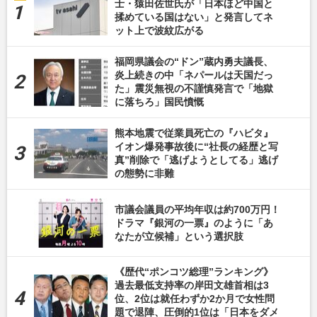
士・猿田佐世氏が「日本ほど中国と
揉めている国はない」と発言してネ
ット上で波紋広がる
福岡県議会の“ドン”蔵内勇夫議長、
炎上続きの中「ネパールは天国だっ
た」震災無視の不謹慎発言で「地獄
に落ちろ」国民憤慨
熊本地震で従業員死亡の『ハビタ』
イオン爆発事故後に“社長の経歴と写
真”削除で「逃げようとしてる」逃げ
の態勢に非難
市議会議員の平均年収は約700万円！
ドラマ『銀河の一票』のように「あ
なたが立候補」という選択肢
《歴代“ポンコツ総理”ランキング》
過去最低支持率の岸田文雄首相は3
位、2位は就任わずか2か月で女性問
題で退陣、圧倒的1位は「日本をダメ