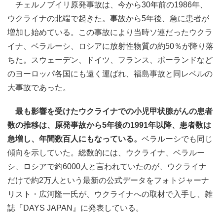
チェルノブイリ原発事故は、今から30年前の1986年、
ウクライナの北端で起きた。事故から5年後、急に患者が
増加し始めている。この事故により当時ソ連だったウクラ
イナ、ベラルーシ、ロシアに放射性物質の約50％が降り落
ちた。スウェーデン、ドイツ、フランス、ポーランドなど
のヨーロッパ各国にも遠く運ばれ、福島事故と同レベルの
大事故であった。
最も影響を受けたウクライナでの小児甲状腺がんの患者
数の推移は、原発事故から5年後の1991年以降、患者数は
急増し、年間数百人にもなっている。
ベラルーシでも同じ
傾向を示していた。総数的には、ウクライナ、ベラルー
シ、ロシアで約6000人と言われていたのが、ウクライナ
だけで約2万人という最新の公式データをフォトジャーナ
リスト・広河隆一氏が、ウクライナへの取材で入手し、雑
誌『DAYS JAPAN』に発表している。