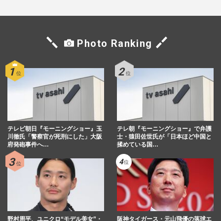
Photo Ranking
テレビ朝日『モーニングショー』玉
テレ朝『モーニングショー』で弁護
川徹氏「警察官が死刑にした」大阪
士・猿田佐世氏が「日本ほど中国と
府発砲事件へ…
揉めている国…
野村周平、ユニクロ“モデル美女”・
阪神タイガース・元山飛優の落球エ