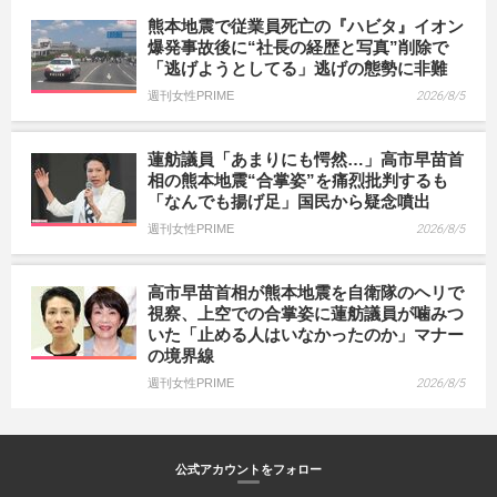
熊本地震で従業員死亡の『ハビタ』イオン
爆発事故後に“社長の経歴と写真”削除で
「逃げようとしてる」逃げの態勢に非難
週刊女性PRIME
2026/8/5
蓮舫議員「あまりにも愕然…」高市早苗首
相の熊本地震“合掌姿”を痛烈批判するも
「なんでも揚げ足」国民から疑念噴出
週刊女性PRIME
2026/8/5
高市早苗首相が熊本地震を自衛隊のヘリで
視察、上空での合掌姿に蓮舫議員が噛みつ
いた「止める人はいなかったのか」マナー
の境界線
週刊女性PRIME
2026/8/5
公式アカウントをフォロー