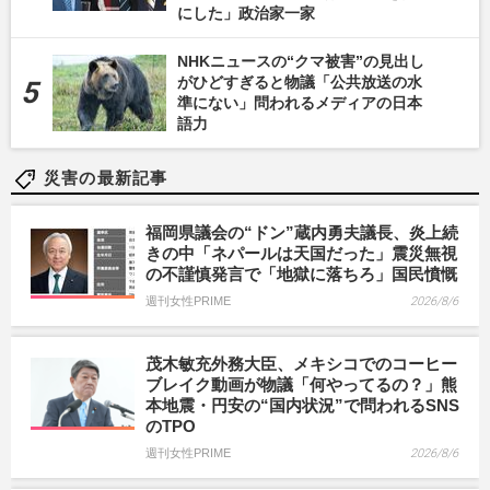
にした」政治家一家
NHKニュースの“クマ被害”の見出し
がひどすぎると物議「公共放送の水
準にない」問われるメディアの日本
語力
災害の最新記事
福岡県議会の“ドン”蔵内勇夫議長、炎上続
きの中「ネパールは天国だった」震災無視
の不謹慎発言で「地獄に落ちろ」国民憤慨
週刊女性PRIME
2026/8/6
茂木敏充外務大臣、メキシコでのコーヒー
ブレイク動画が物議「何やってるの？」熊
本地震・円安の“国内状況”で問われるSNS
のTPO
週刊女性PRIME
2026/8/6