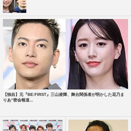
【独自】元『BE:FIRST』三山凌輝、舞台関係者が明かした花乃ま
りあ“密会報道...