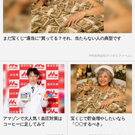
《原発事故》8年経っても問題は山積み、
いま明かされる発生直後の「孤立無援ぶ
り」
週刊女性2019年3月19日号
2019/3/10
まだ宝くじ“適当に”買ってる？それ、当たらない人の典型です
＜ルポ原発＞限界までわずか、フクイチ汚
染水「薄めて海へ放出」で大丈夫なのか？
PR(合同会社デジタルファーム )
週刊女性2018年11月20日号
2018/11/10
アマゾンで大人気！血圧対策は
宝くじで貯金増やしたいなら
コーヒーに足してみて
「〇〇するべき」