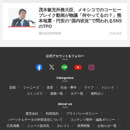
茂木敏充外務大臣、メキシコでのコーヒー
ブレイク動画が物議「何やってるの？」熊
本地震・円安の“国内状況”で問われるSNS
のTPO
週刊女性PRIME
2026/8/6
公式アカウントをフォロー
Categories
芸能
ジャニーズ
皇室
社会・事件
ライフ
トレンド
コミックス
連載一覧
タグ一覧
無料占い
About us
運営会社
利用規約
プライバシーポリシー
パーソナルデータの外部送信について
コンテンツ制作・編集ポリシー
広告掲載
ニュース提供先
タレコミ
採用情報
お知らせ一覧