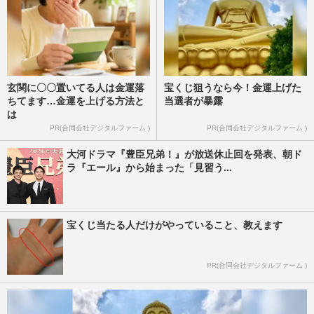
玄関に〇〇置いてる人は金運落
宝くじ狙うなら今！金運上げた
ちてます…金運を上げる方法と
当選者が暴露
は
PR(合同会社デジタルファーム )
PR(合同会社デジタルファーム )
大河ドラマ『豊臣兄弟！』が放送休止回を発表、朝ド
ラ『エール』から始まった「見習う...
宝くじ当たる人だけがやっていること、教えます
PR(合同会社デジタルファーム )