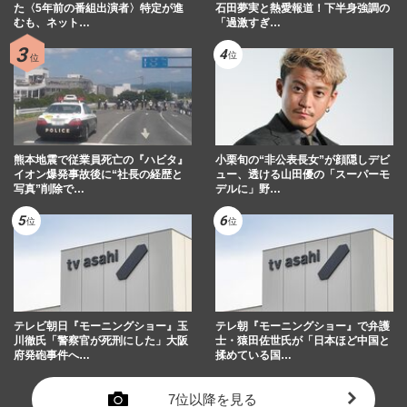
た〈5年前の番組出演者〉特定が進
石田夢実と熱愛報道！下半身強調の
むも、ネット…
「過激すぎ…
熊本地震で従業員死亡の『ハビタ』
小栗旬の“非公表長女”が顔隠しデビ
イオン爆発事故後に“社長の経歴と
ュー、透ける山田優の「スーパーモ
写真”削除で…
デルに」野…
テレビ朝日『モーニングショー』玉
テレ朝『モーニングショー』で弁護
川徹氏「警察官が死刑にした」大阪
士・猿田佐世氏が「日本ほど中国と
府発砲事件へ…
揉めている国…
7位以降を見る