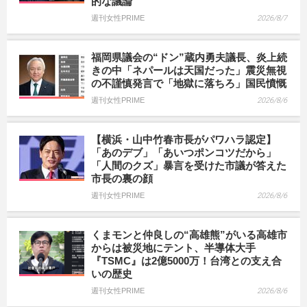
的な議論”
週刊女性PRIME
2026/8/7
福岡県議会の“ドン”蔵内勇夫議長、炎上続
きの中「ネパールは天国だった」震災無視
の不謹慎発言で「地獄に落ちろ」国民憤慨
週刊女性PRIME
2026/8/6
【横浜・山中竹春市長がパワハラ認定】
「あのデブ」「あいつポンコツだから」
「人間のクズ」暴言を受けた市議が答えた
市長の裏の顔
週刊女性PRIME
2026/8/6
くまモンと仲良しの“高雄熊”がいる高雄市
からは被災地にテント、半導体大手
『TSMC』は2億5000万！台湾との支え合
いの歴史
週刊女性PRIME
2026/8/6