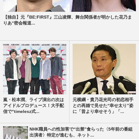
【独自】元『BE:FIRST』三山凌輝、舞台関係者が明かした花乃ま
りあ“密会報道...
嵐・松本潤、ライブ演出の次は
元横綱・貴乃花光司の初恋相手
アイドルプロデュース！大手配
との再婚で見せた“幸せ太り”姿
信で“timelesz式...
に「昔より幸せそう」「...
NHK職員への性加害で“出禁”食らった〈5年前の番組
出演者〉特定が進むも、ネット...