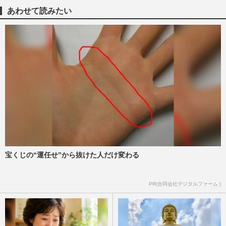
も『ストッパ』CM降板の危機「一気に仕
あわせて読みたい
事を失う」不祥事の過剰反…
週刊女性PRIME
2026/5/12
サバンナ高橋茂雄、中山功太ら後輩の“い
じめ告発”に謝罪で「感謝するべき」相
方・八木真澄が見せた“神対…
週刊女性PRIME
2026/5/11
神奈川県警少年育成課、暴行動画拡散防止
のチラシ画像を投稿→削除……学校現場に
はすでに配布で疑問殺到
週刊女性PRIME
2026/2/13
宝くじの“運任せ”から抜けた人だけ変わる
玉木雄一郎氏「悪いのは加害者」選挙公約
PR(合同会社デジタルファーム )
で“いじめ対策”宣言、世間から寄せられる
期待と「票集め」懐疑の…
週刊女性PRIME
2026/1/22