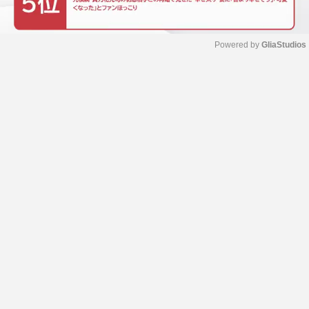
Powered by 
GliaStudios
M
u
t
e