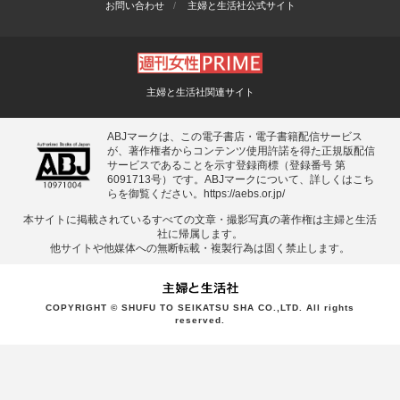
お問い合わせ
主婦と生活社公式サイト
主婦と生活社関連サイト
ABJマークは、この電子書店・電子書籍配信サービス
が、著作権者からコンテンツ使用許諾を得た正規版配信
サービスであることを示す登録商標（登録番号 第
6091713号）です。ABJマークについて、詳しくはこち
らを御覧ください。
https://aebs.or.jp/
本サイトに掲載されているすべての⽂章・撮影写真の著作権は主婦と⽣活
社に帰属します。
他サイトや他媒体への無断転載・複製⾏為は固く禁⽌します。
COPYRIGHT © SHUFU TO SEIKATSU SHA CO.,LTD. All rights
reserved.