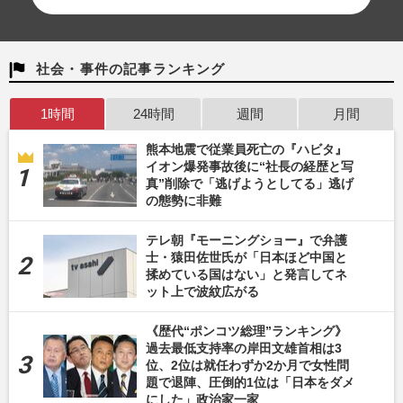
社会・事件の記事ランキング
1時間
24時間
週間
月間
熊本地震で従業員死亡の『ハビタ』
イオン爆発事故後に“社長の経歴と写
真”削除で「逃げようとしてる」逃げ
の態勢に非難
テレ朝『モーニングショー』で弁護
士・猿田佐世氏が「日本ほど中国と
揉めている国はない」と発言してネ
ット上で波紋広がる
《歴代“ポンコツ総理”ランキング》
過去最低支持率の岸田文雄首相は3
位、2位は就任わずか2か月で女性問
題で退陣、圧倒的1位は「日本をダメ
にした」政治家一家