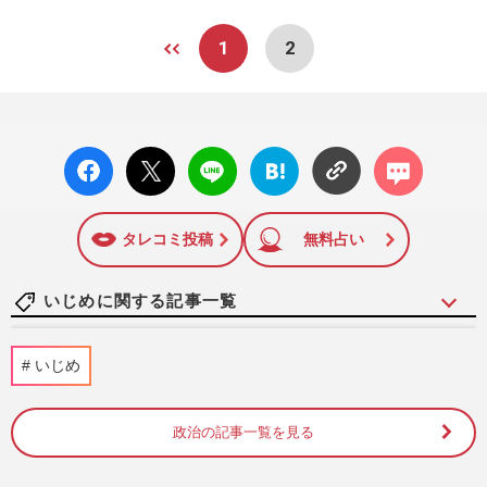
1
2
facebo
X ポス
LINE
はてな
コメン
ok い
ト
ブック
ト
いね
マーク
に追加
タレコミ投稿
無料占い
いじめに関する記事一覧
中山功太がXで「全部自分が悪い」いじめ
いじめ
告発から一転、泥かぶり謝罪ポストで見え
た「芸風の全否定」
週刊女性PRIME
2026/5/13
政治の記事一覧を見る
サバンナ高橋茂雄、“いじめ騒動”謝罪する