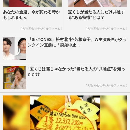
あなたの金運、今が変わる時か
宝くじが当たる人にだけ共通す
もしれません
る“ある特徴”とは？
PR(合同会社デジタルファーム )
PR(合同会社デジタルファーム )
『SixTONES』松村北斗×芳根京子、W主演映画がクラ
ンクイン直前に「突如中止...
“宝くじは運じゃなかった”当たる人の“共通点”を知っ
ただけ
PR(合同会社デジタルファーム )