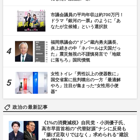
市議会議員の平均年収は約700万円！
ドラマ『銀河の一票』のように「あ
なたが立候補」という選択肢
福岡県議会の“ドン”蔵内勇夫議長、
炎上続きの中「ネパールは天国だっ
た」震災無視の不謹慎発言で「地獄
に落ちろ」国民憤慨
女性トイレ「男性以上の便器数に」
国交省案に批判噴出の一方「最適解
やろ」注目が集まった“女性用小便
器”
政治の最新記事
《1%の消費減税》自民党・小渕優子氏、
高市早苗首相の“代替財源”ナシに反発も
「揚げ足取りではなく」求められる“建設