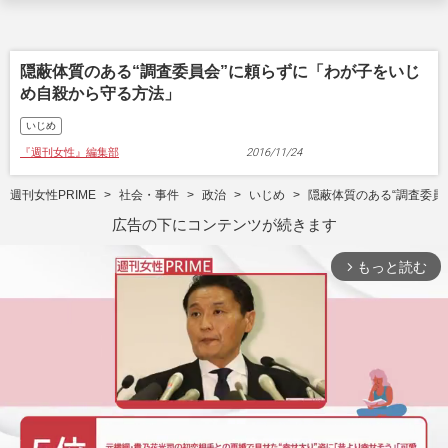
隠蔽体質のある“調査委員会”に頼らずに「わが子をいじ
め自殺から守る方法」
いじめ
『週刊女性』編集部
2016/11/24
週刊女性PRIME
社会・事件
政治
いじめ
隠蔽体質のある“調査委員
広告の下にコンテンツが続きます
もっと読む
arrow_forward_ios