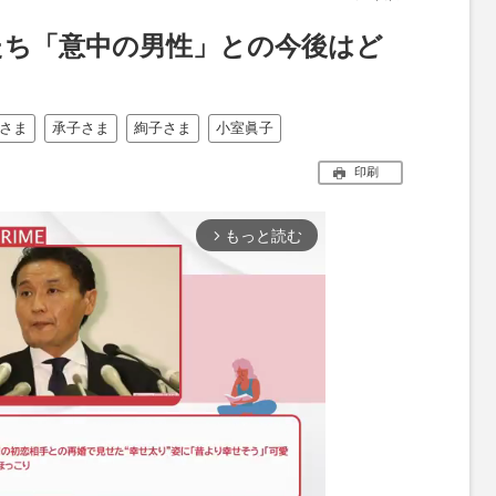
たち「意中の男性」との今後はど
さま
承子さま
絢子さま
小室眞子
印刷
もっと読む
arrow_forward_ios