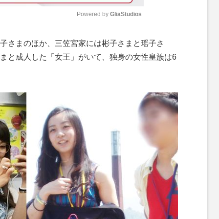
Powered by 
GliaStudios
M
子さまのほか、三笠宮家には彬子さまと瑶子さ
u
まと成人した「女王」がいて、独身の女性皇族は6
t
e