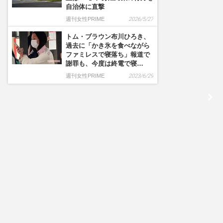
自治体に直撃
週刊女性PRIME
2026/5/27
トム・ブラウン布川ひろき、
過去に「かき氷を食べながら
ファミレスで寝落ち」報道で
謝罪も、今度は終電で寝…
週刊女性PRIME
2023/6/29