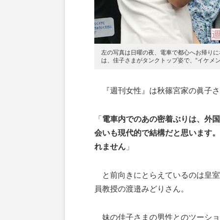
左の写真は日曜の夜、電車で都心へお帰りにな
は、佳子さまがタンクトップ姿で、“イケメン
『週刊女性』は秋篠宮家の眞子さま
「
電車内でのあの密着ぶりは、外国
会いも現代的で結構だと思います。
れません
」
と前向きにとらえているのは皇室
員教授の渡邉みどりさん。
妹の佳子さまの男性とのツーショ