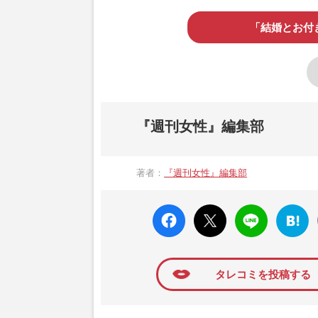
「結婚とお付
『週刊女性』編集部
著者：
『週刊女性』編集部
faceboo
X ポス
LINE
はてな
k いい
ト
ブック
ね
マーク
に追加
タレコミを投稿する