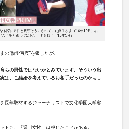
る際に男性と親密そうにされていた眞子さま（'16年10月）右
”の学生と親しげにお話しする様子（'15年5月）
の“熱愛写真”を報じたが、
育ちの男性ではないかとみています。そういう出
実は、ご結婚を考えているお相手だったのかもし
を長年取材するジャーナリストで文化学園大学客
ットも、『週刊女性』は報じたことがある。