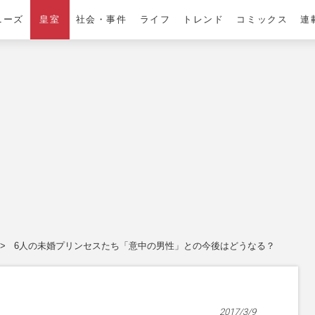
ニーズ
皇室
社会・事件
ライフ
トレンド
コミックス
連
6人の未婚プリンセスたち「意中の男性」との今後はどうなる？
2017/3/9