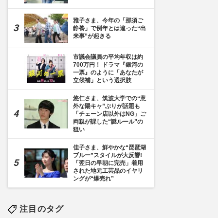
雅子さま、今年の「那須ご
静養」で例年とは違った“出
来事”が起きる
市議会議員の平均年収は約
700万円！ ドラマ『銀河の
一票』のように「あなたが
立候補」という選択肢
悠仁さま、筑波大学での“意
外な陽キャ”ぶりが話題も
「チェーン店以外はNG」ご
両親が課した“謎ルール”の
狙い
佳子さま、鮮やかな“琵琶湖
ブルー”スタイルが大反響!
「翌日の早朝に完売」着用
された地元工芸品のイヤリ
ングが“爆売れ”
注目のタグ