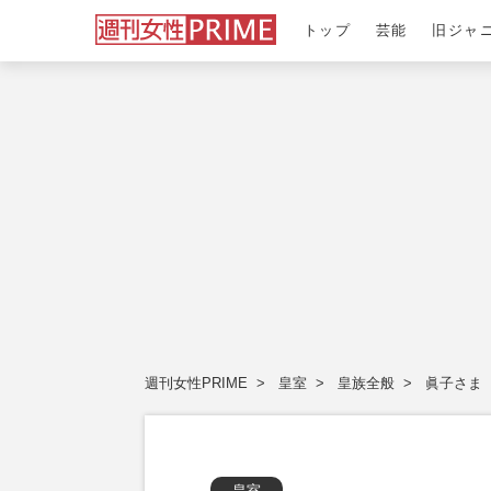
トップ
芸能
旧ジャ
週刊女性PRIME
皇室
皇族全般
眞子さま
皇室