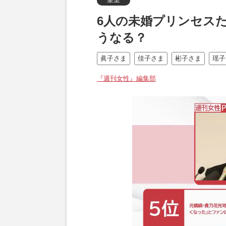
6人の未婚プリンセス
うなる？
眞子さま
佳子さま
彬子さま
瑶子
『週刊女性』編集部