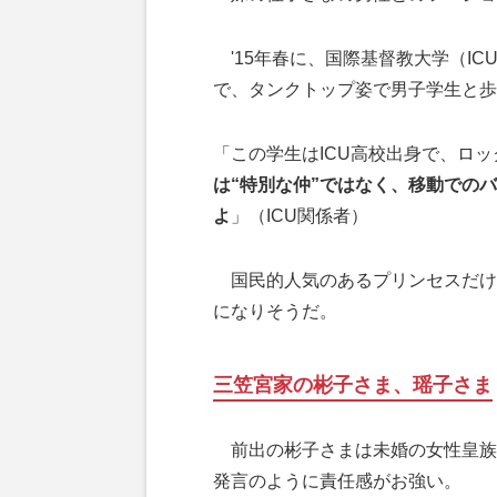
'15年春に、国際基督教大学（I
で、タンクトップ姿で男子学生と歩
「この学生はICU高校出身で、ロ
は“特別な仲”ではなく、移動での
よ
」（ICU関係者）
国民的人気のあるプリンセスだけ
になりそうだ。
三笠宮家の彬子さま、瑶子さま
前出の彬子さまは未婚の女性皇族
発言のように責任感がお強い。