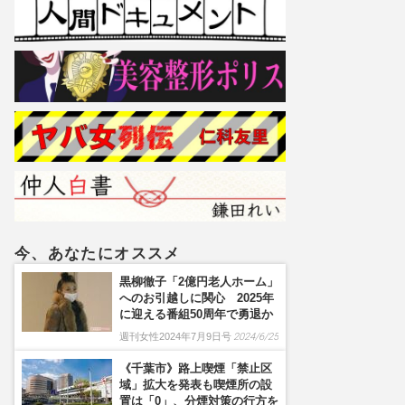
今、あなたにオススメ
黒柳徹子「2億円老人ホーム」
へのお引越しに関心 2025年
に迎える番組50周年で勇退か
週刊女性2024年7月9日号
2024/6/25
《千葉市》路上喫煙「禁止区
域」拡大を発表も喫煙所の設
置は「0」、分煙対策の行方を