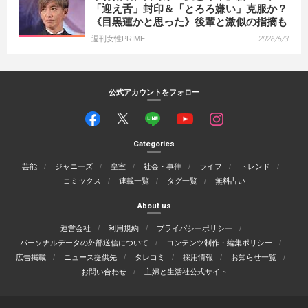
「迎え舌」封印＆「とろろ嫌い」克服か？
《目黒蓮かと思った》後輩と激似の指摘も
週刊女性PRIME
2026/6/3
公式アカウントをフォロー
Categories
芸能
ジャニーズ
皇室
社会・事件
ライフ
トレンド
コミックス
連載一覧
タグ一覧
無料占い
About us
運営会社
利用規約
プライバシーポリシー
パーソナルデータの外部送信について
コンテンツ制作・編集ポリシー
広告掲載
ニュース提供先
タレコミ
採用情報
お知らせ一覧
お問い合わせ
主婦と生活社公式サイト