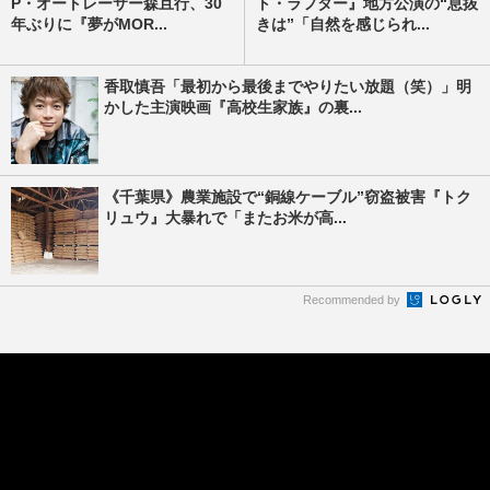
P・オートレーサー森且行、30
ト・ラフター』地方公演の“息抜
年ぶりに『夢がMOR...
きは”「自然を感じられ...
香取慎吾「最初から最後までやりたい放題（笑）」明
かした主演映画『高校生家族』の裏...
《千葉県》農業施設で“銅線ケーブル”窃盗被害『トク
リュウ』大暴れで「またお米が高...
Recommended by