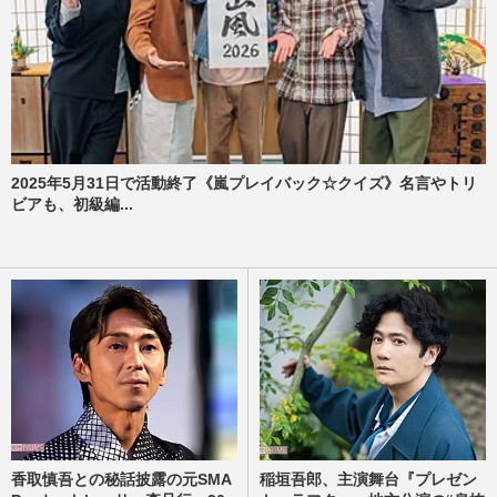
2025年5月31日で活動終了《嵐プレイバック☆クイズ》名言やトリ
ビアも、初級編...
香取慎吾との秘話披露の元SMA
稲垣吾郎、主演舞台『プレゼン