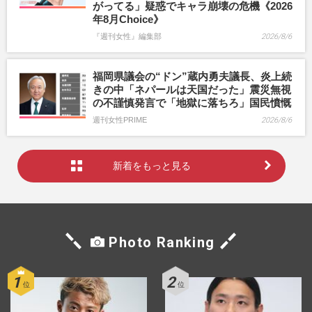
がってる」疑惑でキャラ崩壊の危機《2026
年8月Choice》
『週刊女性』編集部
2026/8/6
福岡県議会の“ドン”蔵内勇夫議長、炎上続
きの中「ネパールは天国だった」震災無視
の不謹慎発言で「地獄に落ちろ」国民憤慨
週刊女性PRIME
2026/8/6
新着をもっと見る
Photo Ranking