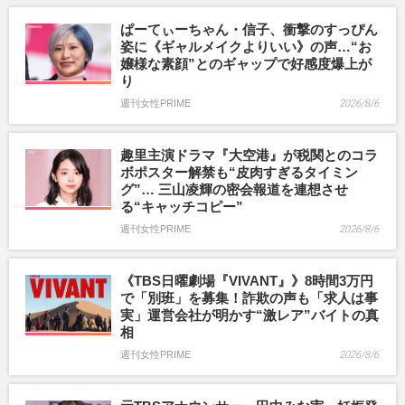
ぱーてぃーちゃん・信子、衝撃のすっぴん
姿に《ギャルメイクよりいい》の声…“お
嬢様な素顔”とのギャップで好感度爆上が
り
週刊女性PRIME
2026/8/6
趣里主演ドラマ『大空港』が税関とのコラ
ボポスター解禁も“皮肉すぎるタイミン
グ”… 三山凌輝の密会報道を連想させ
る“キャッチコピー”
週刊女性PRIME
2026/8/6
《TBS日曜劇場『VIVANT』》8時間3万円
で「別班」を募集！詐欺の声も「求人は事
実」運営会社が明かす“激レア”バイトの真
相
週刊女性PRIME
2026/8/6