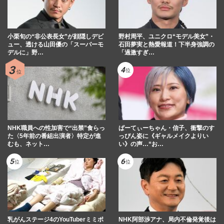
小栗旬の“非公表長女”が顔隠しデビ
野村周平、ユニクロ“モデル美女”・
ュー、透ける山田優の「スーパーモ
石田夢実と熱愛報道！下半身強調の
デルに」野…
「過激すぎ…
NHK職員への性加害で“出禁”食らっ
ぱーてぃーちゃん・信子、衝撃のす
た〈5年前の番組出演者〉特定が進
っぴん姿に《ギャルメイクよりい
むも、ネット…
い》の声…“お…
乳がんステージ4のYouTuberミミポ
NHK阿部渉アナ、局内不倫発覚後は