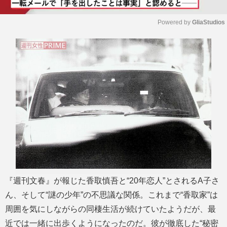
Powered by 
GliaStudios
M
u
t
e
『週刊文春』が報じた香取慎吾と“20年恋人”とされるA子さ
ん、そして“謎の少年”の不思議な関係。これまで“香取家”は
周囲を気にしながらの同棲生活が続けていたようだが、最
近では一緒に出歩くようになったのだ。彼が徹底した“秘密