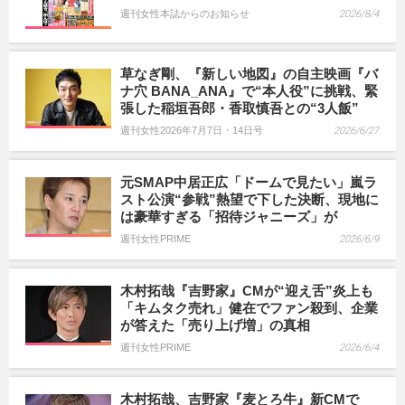
週刊女性本誌からのお知らせ
2026/8/4
草なぎ剛、『新しい地図』の自主映画『バ
ナ穴 BANA_ANA』で“本人役”に挑戦、緊
張した稲垣吾郎・香取慎吾との“3人飯”
週刊女性2026年7月7日・14日号
2026/6/27
元SMAP中居正広「ドームで見たい」嵐ラ
スト公演“参戦”熱望で下した決断、現地に
は豪華すぎる「招待ジャニーズ」が
週刊女性PRIME
2026/6/9
木村拓哉『吉野家』CMが“迎え舌”炎上も
「キムタク売れ」健在でファン殺到、企業
が答えた「売り上げ増」の真相
週刊女性PRIME
2026/6/4
木村拓哉、吉野家『麦とろ牛』新CMで