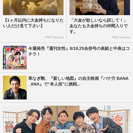
【1ヶ月以内に大金持ちになりた
「大金が欲しいなら試して！」
い人だけ見て下さい】
あなたも大金持ちの仲間入りで
す。
PR(Il Sereno)
PR(Il Sereno)
今週発売『週刊女性』8/18,25合併号の表紙と中身はコ
チラ！
草なぎ剛、『新しい地図』の自主映画『バナ穴 BANA
_ANA』で“本人役”に挑戦...