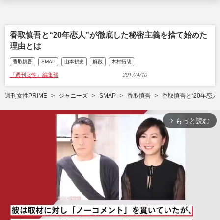
香取慎吾と“20年恋人”が徹底した秘密主義を捨て始めた
理由とは
香取慎吾
SMAP
山本耕史
解散
木村拓哉
『週刊女性』編集部
2017/4/10
週刊女性PRIME
ジャニーズ
SMAP
香取慎吾
香取慎吾と“20年恋
もっと読む
arrow_forward_ios