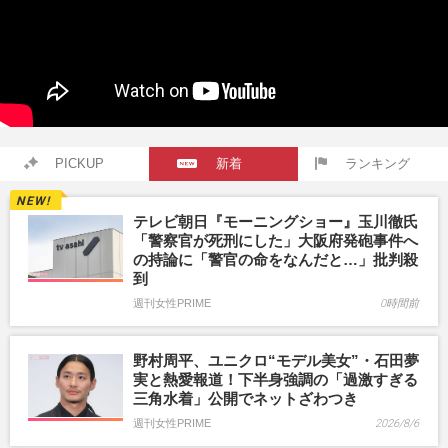
PICKUP
新着
ランキング
テレビ朝日『モーニングショー』玉川徹氏
「警察官が死刑にした」大阪府発砲事件へ
の持論に「警官の命をなんだと…」批判殺
到
週刊女性PRIME
0時間前
野村周平、ユニクロ“モデル美女”・石田夢
実と熱愛報道！下半身強調の「過激すぎる
三角水着」公開でネットざわつき
週刊女性PRIME
2026/8/6