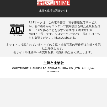
主婦と生活社関連サイト
ABJマークは、この電子書店・電子書籍配信サービス
が、著作権者からコンテンツ使用許諾を得た正規版配信
サービスであることを示す登録商標（登録番号 第
6091713号）です。ABJマークについて、詳しくはこち
らを御覧ください。
https://aebs.or.jp/
本サイトに掲載されているすべての⽂章・撮影写真の著作権は主婦と⽣活
社に帰属します。
他サイトや他媒体への無断転載・複製⾏為は固く禁⽌します。
COPYRIGHT © SHUFU TO SEIKATSU SHA CO.,LTD. All rights
reserved.