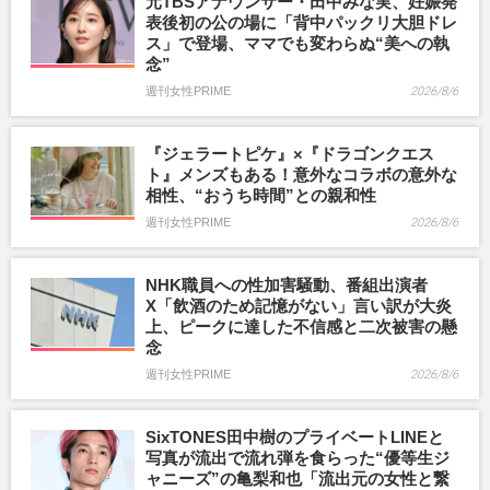
元TBSアナウンサー・田中みな実、妊娠発
表後初の公の場に「背中パックリ大胆ドレ
ス」で登場、ママでも変わらぬ“美への執
念”
週刊女性PRIME
2026/8/6
『ジェラートピケ』×『ドラゴンクエス
ト』メンズもある！意外なコラボの意外な
相性、“おうち時間”との親和性
週刊女性PRIME
2026/8/6
NHK職員への性加害騒動、番組出演者
X「飲酒のため記憶がない」言い訳が大炎
上、ピークに達した不信感と二次被害の懸
念
週刊女性PRIME
2026/8/6
SixTONES田中樹のプライベートLINEと
写真が流出で流れ弾を食らった“優等生ジ
ャニーズ”の亀梨和也「流出元の女性と繋