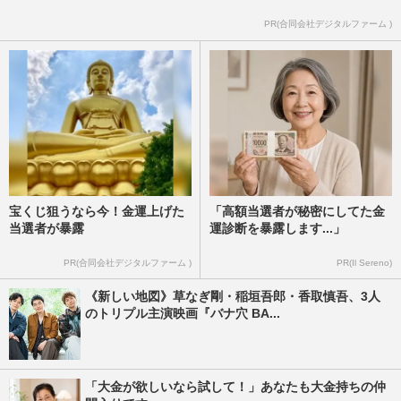
PR(合同会社デジタルファーム )
宝くじ狙うなら今！金運上げた
「高額当選者が秘密にしてた金
当選者が暴露
運診断を暴露します...」
PR(合同会社デジタルファーム )
PR(Il Sereno)
《新しい地図》草なぎ剛・稲垣吾郎・香取慎吾、3人
のトリプル主演映画『バナ穴 BA...
「大金が欲しいなら試して！」あなたも大金持ちの仲