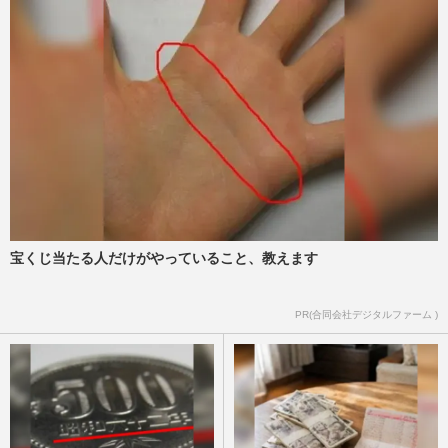
週刊女性2026年8月11日号
2026/8/2
《預金金利0.5%超も続々》プロが教える
「いつの間にか損」を防ぐ銀行選びと、“3
つの目的別口座”
週刊女性2026年8月11日号
2026/8/1
1.5億円脱税で有罪判決のインフルエンサ
ー・宮崎麗果、執行猶予付きに《甘すぎ》
も背負う、実刑より重い“…
週刊女性PRIME
2026/7/15
宝くじ当たる人だけがやっていること、教えます
ポケモン30周年イヤーでコラボバブル「最
PR(合同会社デジタルファーム )
高額は99万円」“金仕様”ネックレス！金の
価格高騰中で“購入価値…
週刊女性PRIME
2026/7/13