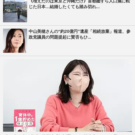
《増えたのは東京と沖縄だけ》首都圏すら人口減に転
じた日本…結婚したくても踏み切れ...
中山美穂さんの“約20億円”遺産「相続放棄」報道、参
政党議員の問題提起に賛否もひ...