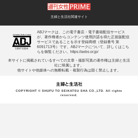
主婦と生活社関連サイト
ABJマークは、この電子書店・電子書籍配信サービス
が、著作権者からコンテンツ使用許諾を得た正規版配信
サービスであることを示す登録商標（登録番号 第
6091713号）です。ABJマークについて、詳しくはこち
らを御覧ください。
https://aebs.or.jp/
本サイトに掲載されているすべての⽂章・撮影写真の著作権は主婦と⽣活
社に帰属します。
他サイトや他媒体への無断転載・複製⾏為は固く禁⽌します。
COPYRIGHT © SHUFU TO SEIKATSU SHA CO.,LTD. All rights
reserved.