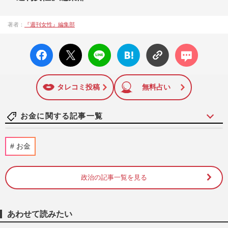
著者：
『週刊女性』編集部
facebo
X ポス
LINE
はてな
コメン
ok い
ト
ブック
ト
いね
マーク
に追加
タレコミ投稿
無料占い
お金に関する記事一覧
「第108回全国高校野球選手権大会」開幕
お金
も巨人・田中将大は「ドームじゃダメな
の？」日本高野連が甲子園開…
週刊女性PRIME
2026/8/5
政治の記事一覧を見る
《生活費が浮く優待株14選》年間20万〜
30万円おトクに! 200銘柄保有の“達人主
あわせて読みたい
婦”が伝授する投資のコツ