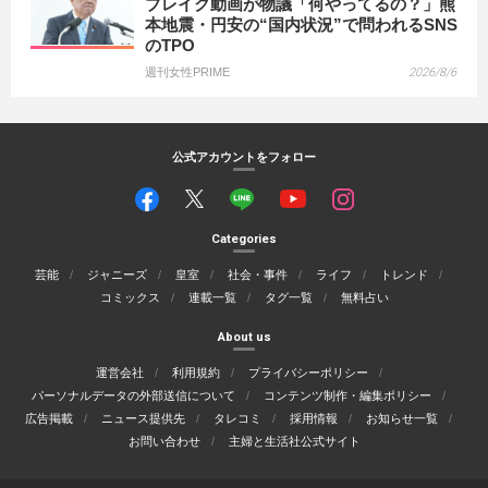
ブレイク動画が物議「何やってるの？」熊
本地震・円安の“国内状況”で問われるSNS
のTPO
週刊女性PRIME
2026/8/6
公式アカウントをフォロー
Categories
芸能
ジャニーズ
皇室
社会・事件
ライフ
トレンド
コミックス
連載一覧
タグ一覧
無料占い
About us
運営会社
利用規約
プライバシーポリシー
パーソナルデータの外部送信について
コンテンツ制作・編集ポリシー
広告掲載
ニュース提供先
タレコミ
採用情報
お知らせ一覧
お問い合わせ
主婦と生活社公式サイト