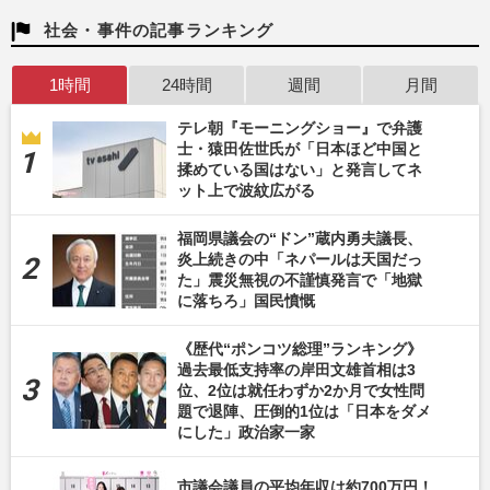
社会・事件の記事ランキング
1時間
24時間
週間
月間
テレ朝『モーニングショー』で弁護
士・猿田佐世氏が「日本ほど中国と
揉めている国はない」と発言してネ
ット上で波紋広がる
福岡県議会の“ドン”蔵内勇夫議長、
炎上続きの中「ネパールは天国だっ
た」震災無視の不謹慎発言で「地獄
に落ちろ」国民憤慨
《歴代“ポンコツ総理”ランキング》
過去最低支持率の岸田文雄首相は3
位、2位は就任わずか2か月で女性問
題で退陣、圧倒的1位は「日本をダメ
にした」政治家一家
市議会議員の平均年収は約700万円！