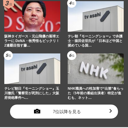
阪神タイガース・元山飛優の落球エ
テレ朝『モーニングショー』で弁護
ラーに DeNA・牧秀悟もビックリ！
士・猿田佐世氏が「日本ほど中国と
2連覇目指す藤…
揉めている国…
テレビ朝日『モーニングショー』玉
NHK職員への性加害で“出禁”食らっ
川徹氏「警察官が死刑にした」大阪
た〈5年前の番組出演者〉特定が進
府発砲事件へ…
むも、ネット…
7位以降を見る