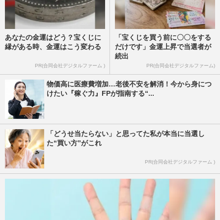
あなたの金運はどう？宝くじに
「宝くじを買う前に〇〇をする
縁がある時、金運はこう変わる
だけです」金運上昇で当選者が
続出
PR(合同会社デジタルファーム )
PR(合同会社デジタルファーム)
物価高に医療費増加…老後不安を解消！今から身につ
けたい『稼ぐ力』FPが指南する“...
「どうせ当たらない」と思ってた私が本当に当選し
た“買い方”がこれ
PR(合同会社デジタルファーム )