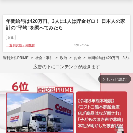
年間給与は420万円、3人に1人は貯金ゼロ！ 日本人の家
計の“平均”を調べてみたら
お金
『週刊女性』編集部
2017/5/20
週刊女性PRIME
社会・事件
政治
お金
年間給与は420万円、3人に
広告の下にコンテンツが続きます
もっと読む
arrow_forward_ios