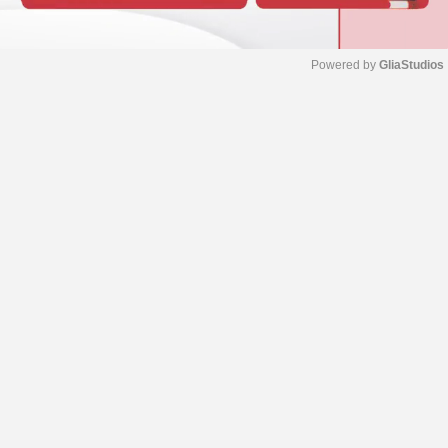
Powered by 
GliaStudios
M
u
t
e