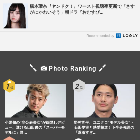
橋本環奈『ヤンドク！』ワースト視聴率更新で「さす
がにかわいそう」朝ドラ『おむすび...
Recommended by
Photo Ranking
小栗旬の“非公表長女”が顔隠しデビ
野村周平、ユニクロ“モデル美女”・
ュー、透ける山田優の「スーパーモ
石田夢実と熱愛報道！下半身強調の
デルに」野…
「過激すぎ…