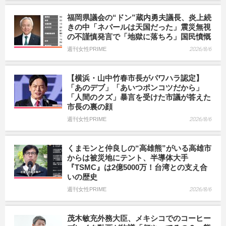
福岡県議会の“ドン”蔵内勇夫議長、炎上続
きの中「ネパールは天国だった」震災無視
の不謹慎発言で「地獄に落ちろ」国民憤慨
週刊女性PRIME
2026/8/6
【横浜・山中竹春市長がパワハラ認定】
「あのデブ」「あいつポンコツだから」
「人間のクズ」暴言を受けた市議が答えた
市長の裏の顔
週刊女性PRIME
2026/8/6
くまモンと仲良しの“高雄熊”がいる高雄市
からは被災地にテント、半導体大手
『TSMC』は2億5000万！台湾との支え合
いの歴史
週刊女性PRIME
2026/8/6
茂木敏充外務大臣、メキシコでのコーヒー