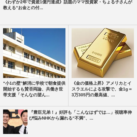
《わずか2年で資産1億円達成》話題のママ投資家・ちょる子さんが
教える“お金との付...
“小1の壁”解消に学校で朝食提供
《金の価格上昇》アメリカとイ
開始するも賛否両論、共働き世
スラエルによる攻撃で、金1g＝
帯支援「そんなの望ん...
3万305円の最高値、...
『豊臣兄弟！』好評も「こんなはずでは…」視聴率伸
び悩みNHKから漏れる“不満”、...