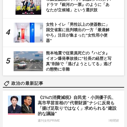
ドラマ『銀河の一票』のように「あ
なたが立候補」という選択肢
女性トイレ「男性以上の便器数に」
国交省案に批判噴出の一方「最適解
やろ」注目が集まった“女性用小便
器”
熊本地震で従業員死亡の『ハビタ』
イオン爆発事故後に“社長の経歴と写
真”削除で「逃げようとしてる」逃げ
の態勢に非難
政治の最新記事
《1%の消費減税》自民党・小渕優子氏、
高市早苗首相の“代替財源”ナシに反発も
「揚げ足取りではなく」求められる“建設
的な議論”
週刊女性PRIME
1時間前