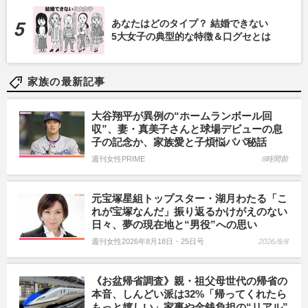
あなたはどのタイプ？ 結婚できない
5大女子の典型的な特徴＆口グセとは
家族の最新記事
大谷翔平が異例の“ホームランボール回
収”、妻・真美子さんと球場デビューの息
子の記念か、家族愛と子煩悩パパ秘話
週刊女性PRIME
8時間前
元宝塚星組トップスター・湖月わたる「こ
れが宝塚なんだ」振り返るかけがえのない
日々、夢の現在地と“男役”への思い
週刊女性2026年8月18日・25日号
2026/8/8
《お盆帰省調査》親・祖父母世代の帰省の
本音、しんどい派は32%「帰ってくれたら
もっと嬉しい」家事や金銭負担の“リアル”