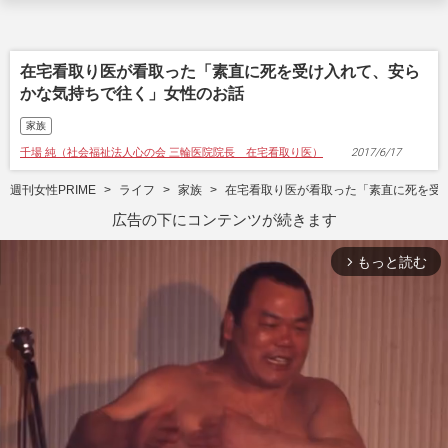
在宅看取り医が看取った「素直に死を受け入れて、安ら
かな気持ちで往く」女性のお話
家族
千場 純（社会福祉法人心の会 三輪医院院長 在宅看取り医）
2017/6/17
週刊女性PRIME
ライフ
家族
在宅看取り医が看取った「素直に死を受
広告の下にコンテンツが続きます
もっと読む
arrow_forward_ios