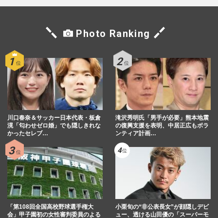
Photo Ranking
川口春奈＆サッカー日本代表・板倉
滝沢秀明氏「男手が必要」熊本地震
滉「匂わせゼロ婚」でも隠しきれな
の復興支援を表明、中居正広もボラ
かったセレブ…
ンティア計画…
「第108回全国高校野球選手権大
小栗旬の“非公表長女”が顔隠しデビ
会」甲子園初の女性審判委員のよる
ュー、透ける山田優の「スーパーモ