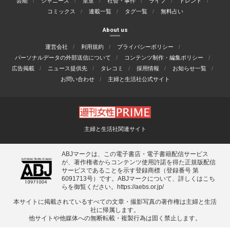
芸能
ジャニーズ
皇室
社会・事件
ライフ
トレンド
コミックス
連載一覧
タグ一覧
無料占い
About us
運営会社
利用規約
プライバシーポリシー
パーソナルデータの外部送信について
コンテンツ制作・編集ポリシー
広告掲載
ニュース提供先
タレコミ
採用情報
お知らせ一覧
お問い合わせ
主婦と生活社公式サイト
主婦と生活社関連サイト
ABJマークは、この電子書店・電子書籍配信サービス
が、著作権者からコンテンツ使用許諾を得た正規版配信
サービスであることを示す登録商標（登録番号 第
6091713号）です。ABJマークについて、詳しくはこち
らを御覧ください。
https://aebs.or.jp/
本サイトに掲載されているすべての⽂章・撮影写真の著作権は主婦と⽣活
社に帰属します。
他サイトや他媒体への無断転載・複製⾏為は固く禁⽌します。