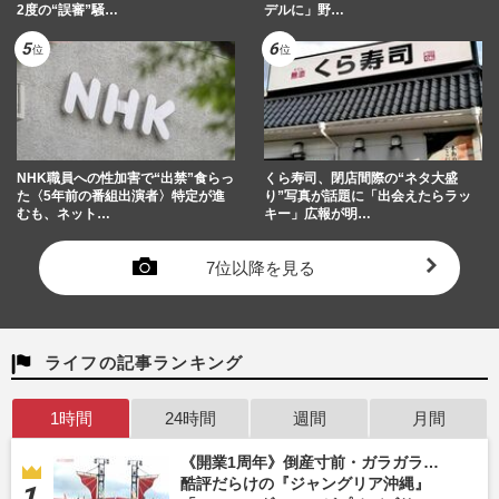
2度の“誤審”騒…
デルに」野…
NHK職員への性加害で“出禁”食らっ
くら寿司、閉店間際の“ネタ大盛
た〈5年前の番組出演者〉特定が進
り”写真が話題に「出会えたらラッ
むも、ネット…
キー」広報が明…
7位以降を見る
ライフの記事ランキング
1時間
24時間
週間
月間
《開業1周年》倒産寸前・ガラガラ…
酷評だらけの『ジャングリア沖縄』