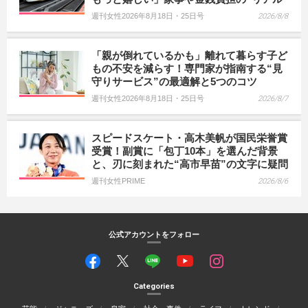
週刊女性2026年8月18日・25日号
2026/8/8
「親が倒れているかも」離れて暮らす子ど
もの不安を減らす！専門家が指南する“見
守りサービス”の最適解と5つのコツ
週刊女性2026年8月18日・25日号
2026/8/7
スピードスケート・高木美帆が国民栄誉賞
受賞！副賞に「包丁10本」を選んだ背景
と、刃に刻まれた“高市早苗”の文字に疑問
週刊女性PRIME
2026/8/6
公式アカウントをフォロー
Categories