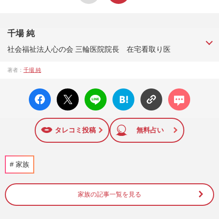
千場 純
社会福祉法人心の会 三輪医院院長 在宅看取り医
2025年問題を見据えて、在宅死率全国1位の神奈川県横須賀市
著者：
千場 純
で「在宅看取り」の普及に取り組む。地域住民と多職種が自
由に集まる、くらしのリエゾンステーション「しろいにじの
facebo
X ポス
LINE
はてな
コメン
家」を開設。多くのイベントを通じて、住み慣れた家で安ら
ok い
ト
ブック
ト
かに最期を迎える「看取りの形」を考える。
いね
マーク
に追加
タレコミ投稿
無料占い
家族
家族の記事一覧を見る