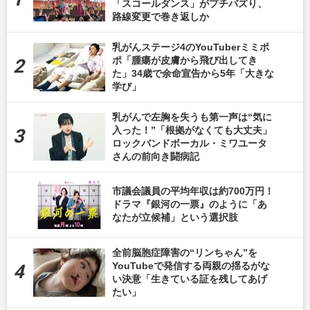
「スコールダンス」がプチバズり、
路線変更で巻き返しか
乳がんステージ4のYouTuberミミポ
ポ「腫瘍が皮膚から飛び出してき
た」34歳で余命宣告から5年「大きな
学び」
乳がんで左胸を失うも第一声は“気に
入った！”「根拠がなくても大丈夫」
ロックバンドボーカル・ミワユータ
さんの前向き闘病記
市議会議員の平均年収は約700万円！
ドラマ『銀河の一票』のように「あ
なたが立候補」という選択肢
全前脳胞症障害の“リンちゃん”を
YouTubeで発信する両親の揺るがな
い決意「生きている証を残してあげ
たい」