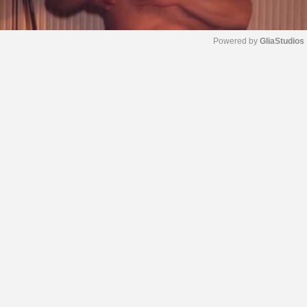
Powered by 
GliaStudios
M
u
t
e