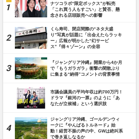
ナツコラボ“限定ボックス”が転売
「これ買う人もすごい」と賛否、懸
念される店頭販売への影響
くら寿司、閉店間際の“ネタ大盛
り”写真が話題に「出会えたらラッキ
ー」広報が明かした“幻サービ
ス”『得々ゾーン』の全容
『ジャングリア沖縄』開業から4か月
で「もうガラガラ」衝撃の閑散ぶり
に集まる“納得”コメントの背景事情
市議会議員の平均年収は約700万円！
ドラマ『銀河の一票』のように「あ
なたが立候補」という選択肢
ジャングリア沖縄、ゴールデンウィ
ークに『やんばるトルネード』始
動！経営不振の声の中、GWは絶叫系
で巻き返しなるか