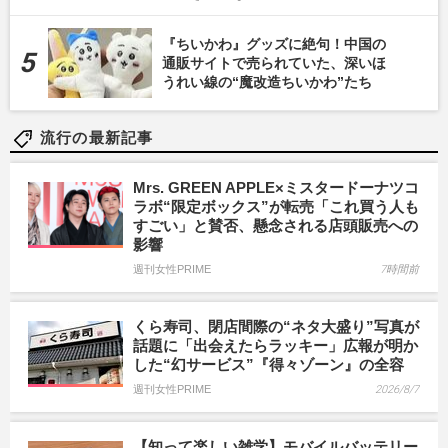
『ちいかわ』グッズに絶句！中国の
通販サイトで売られていた、深いほ
うれい線の“魔改造ちいかわ”たち
流行の最新記事
Mrs. GREEN APPLE×ミスタードーナツコ
ラボ“限定ボックス”が転売「これ買う人も
すごい」と賛否、懸念される店頭販売への
影響
週刊女性PRIME
7時間前
くら寿司、閉店間際の“ネタ大盛り”写真が
話題に「出会えたらラッキー」広報が明か
した“幻サービス”『得々ゾーン』の全容
週刊女性PRIME
2026/8/7
【知って楽しい雑学】モバイルバッテリー