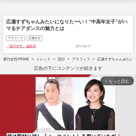
広瀬すずちゃんみたいになりたーい！“中高年女子”がハ
マるチアダンスの魅力とは
アラフィフ
広瀬すず
『週刊女性』編集部
2017/6/11
週刊女性PRIME
トレンド
流行
アラフィフ
広瀬すずちゃんみたいに
広告の下にコンテンツが続きます
もっと読む
arrow_forward_ios