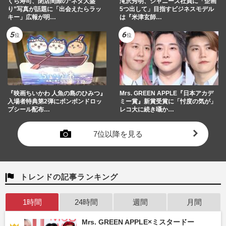
くら寿司、閉店間際の“ネタ大盛
滝沢秀明、ジャニーズ社員に「企画
り”写真が話題に「出会えたらラッ
5つ出して」目指すビジネスモデル
キー」広報が明…
は『米津玄師…
『映画ちいかわ 人魚の島のひみつ』
Mrs. GREEN APPLE『日本アカデ
入場者特典第2弾にボンボンドロッ
ミー賞』新賞受賞に「忖度の気が」
プシール配布…
レコ大に続き囁か…
7位以降を見る
トレンドの記事ランキング
1時間
24時間
週間
月間
Mrs. GREEN APPLE×ミスタードー