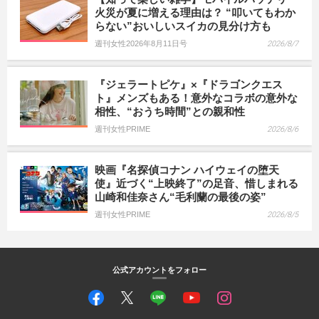
火災が夏に増える理由は？ “叩いてもわか
らない”おいしいスイカの見分け方も
週刊女性2026年8月11日号
2026/8/7
『ジェラートピケ』×『ドラゴンクエス
ト』メンズもある！意外なコラボの意外な
相性、“おうち時間”との親和性
週刊女性PRIME
2026/8/6
映画『名探偵コナン ハイウェイの堕天
使』近づく“上映終了”の足音、惜しまれる
山崎和佳奈さん“毛利蘭の最後の姿”
週刊女性PRIME
2026/8/5
公式アカウントをフォロー