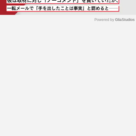
Powered by 
GliaStudios
M
u
t
e