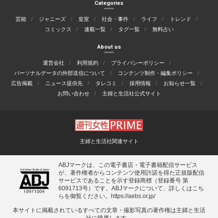
Categories
芸能
ジャニーズ
皇室
社会・事件
ライフ
トレンド
コミックス
連載一覧
タグ一覧
無料占い
About us
運営会社
利用規約
プライバシーポリシー
パーソナルデータの外部送信について
コンテンツ制作・編集ポリシー
広告掲載
ニュース提供先
タレコミ
採用情報
お知らせ一覧
お問い合わせ
主婦と生活社公式サイト
主婦と生活社関連サイト
ABJマークは、この電子書店・電子書籍配信サービス
が、著作権者からコンテンツ使用許諾を得た正規版配信
サービスであることを示す登録商標（登録番号 第
6091713号）です。ABJマークについて、詳しくはこち
らを御覧ください。
https://aebs.or.jp/
本サイトに掲載されているすべての⽂章・撮影写真の著作権は主婦と⽣活
社に帰属します。