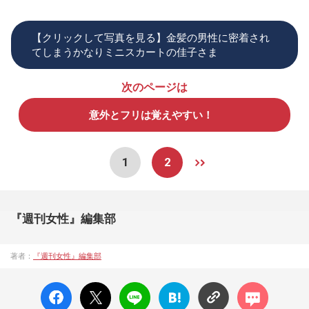
【クリックして写真を見る】金髪の男性に密着され
てしまうかなりミニスカートの佳子さま
次のページは
意外とフリは覚えやすい！
1
2
『週刊女性』編集部
著者：
『週刊女性』編集部
facebo
X ポス
LINE
はてな
コメン
ok い
ト
ブック
ト