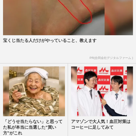
週刊女性PRIME
2025/6/21
【アラフィフ女性の“稼げる資格”】強みを
活かした『＋α』で収入UP！資格取得で新
たな人生の幕開け
週刊女性2025年4月15日・22日号
2025/4/13
宝くじ当たる人だけがやっていること、教えます
菊川怜「生まれ変わった?」『STORY
PR(合同会社デジタルファーム )
web』で“デコルテ全開”の激変披露、電撃
離婚＆アラフィフからの出直し…
週刊女性PRIME
2025/1/29
「どうせ当たらない」と思って
アマゾンで大人気！血圧対策は
た私が本当に当選した“買い
コーヒーに足してみて
方”がこれ