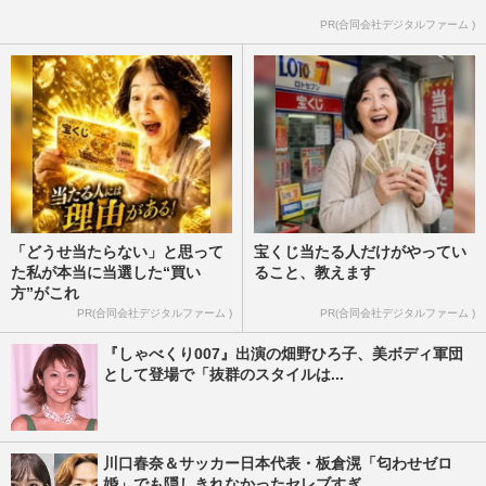
PR(合同会社デジタルファーム )
「どうせ当たらない」と思って
宝くじ当たる人だけがやってい
た私が本当に当選した“買い
ること、教えます
方”がこれ
PR(合同会社デジタルファーム )
PR(合同会社デジタルファーム )
『しゃべくり007』出演の畑野ひろ子、美ボディ軍団
として登場で「抜群のスタイルは...
川口春奈＆サッカー日本代表・板倉滉「匂わせゼロ
婚」でも隠しきれなかったセレブすぎ...