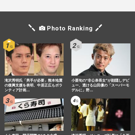
Photo Ranking
滝沢秀明氏「男手が必要」熊本地震
小栗旬の“非公表長女”が顔隠しデビ
の復興支援を表明、中居正広もボラ
ュー、透ける山田優の「スーパーモ
ンティア計画…
デルに」野…