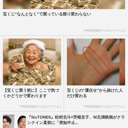
宝くじ“なんとなく”で買っている限り変わらない
PR(合同会社デジタルファーム )
【宝くじ買う前に】ここで気づ
宝くじの“運任せ”から抜けた人
くかどうかで変わります
だけ変わる
PR(合同会社デジタルファーム )
PR(合同会社デジタルファーム )
『SixTONES』松村北斗×芳根京子、W主演映画がクラ
ンクイン直前に「突如中止...