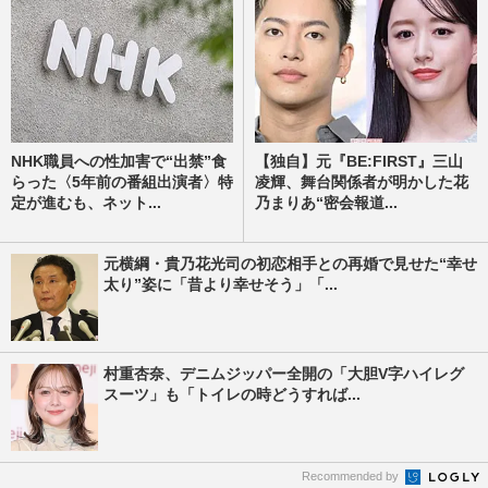
NHK職員への性加害で“出禁”食
【独自】元『BE:FIRST』三山
らった〈5年前の番組出演者〉特
凌輝、舞台関係者が明かした花
定が進むも、ネット...
乃まりあ“密会報道...
元横綱・貴乃花光司の初恋相手との再婚で見せた“幸せ
太り”姿に「昔より幸せそう」「...
村重杏奈、デニムジッパー全開の「大胆V字ハイレグ
スーツ」も「トイレの時どうすれば...
Recommended by