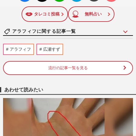
いね
マーク
に追加
タレコミ投稿
無料占い
アラフィフに関する記事一覧
【今秋のトレンドコーデ6選】人気スタイ
アラフィフ
広瀬すず
リスト・大沢早苗が指南「注目カラーは赤
と茶色」秋映えする“着こ…
週刊女性2025年10月7日・14日号
2025/10/5
流行の記事一覧を見る
夏に急増の“尿もれ・頻尿”トラブルは「7
割の人が克服できる」医学部教授が教える
あわせて読みたい
効果的な骨盤底筋トレー…
週刊女性2025年7月15日号
2025/7/5
長谷川京子、ミニ丈にルーズソックスの最
新近影が「アラフィフでこれは最強」美し
すぎる私服ショットに大反…