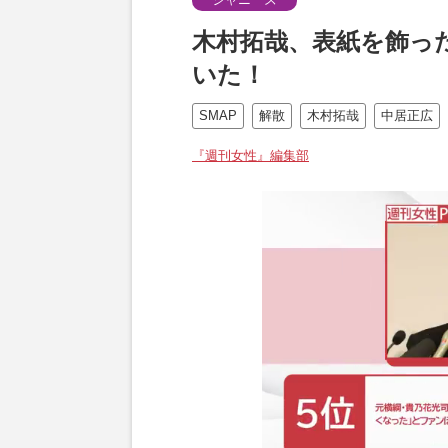
木村拓哉、表紙を飾っ
いた！
SMAP
解散
木村拓哉
中居正広
『週刊女性』編集部