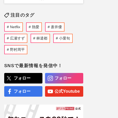
注目のタグ
Netflix
熱愛
蒼井優
広瀬すず
林遣都
小栗旬
野村周平
SNSで最新情報を発信中！
フォロー
フォロー
フォロー
公式Youtube