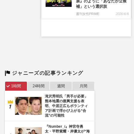
ジャニーズの記事ランキング
1時間
24時間
週間
月間
滝沢秀明氏「男手が必要」
熊本地震の復興支援を表
明、中居正広もボランティ
ア計画で浮かび上がる“合
流”の可能性
『Number_i』神宮寺勇
太・平野紫耀・岸優太が“海