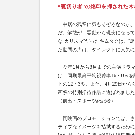
“裏切り者”の烙印を押された木
中居の残留に気もそぞろなのが、'
だ。解散が、騒動から現実になって
な“カリスマ”だったキムタクは、“
た世間の声は、ダイレクトに人気に
「今年1月から3月までの主演ドラマ
は、同期最高平均視聴率16・0％
トの12・3％。また、4月29日か
画祭の特別招待作品に選ばれました
（前出・スポーツ紙記者）
同映画のプロモーションでは、さ
ティブなイメージを払拭するために