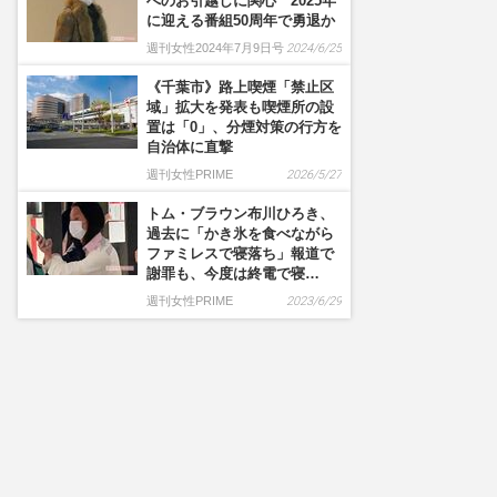
へのお引越しに関心 2025年
に迎える番組50周年で勇退か
週刊女性2024年7月9日号
2024/6/25
《千葉市》路上喫煙「禁止区
域」拡大を発表も喫煙所の設
置は「0」、分煙対策の行方を
自治体に直撃
週刊女性PRIME
2026/5/27
トム・ブラウン布川ひろき、
過去に「かき氷を食べながら
ファミレスで寝落ち」報道で
謝罪も、今度は終電で寝…
週刊女性PRIME
2023/6/29