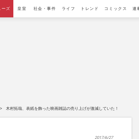
ニーズ
皇室
社会・事件
ライフ
トレンド
コミックス
連
木村拓哉、表紙を飾った映画雑誌の売り上げが激減していた！
2017/6/27