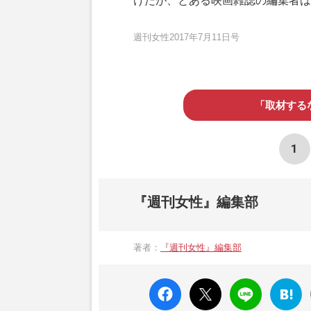
けたが、とある映画雑誌の編集者は
週刊女性2017年7月11日号
「取材する
1
『週刊女性』編集部
著者：
『週刊女性』編集部
faceboo
X ポス
LINE
はてな
k いい
ト
ブック
ね
マーク