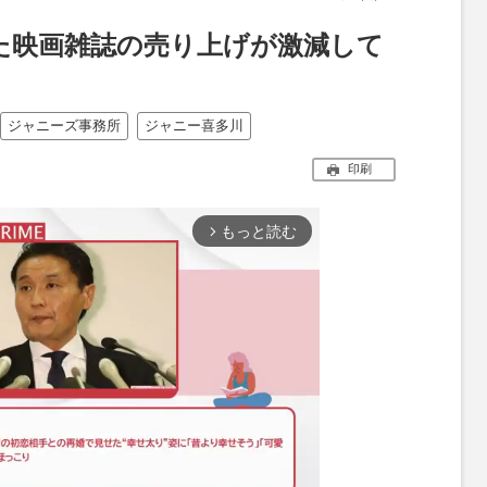
た映画雑誌の売り上げが激減して
ジャニーズ事務所
ジャニー喜多川
印刷
もっと読む
arrow_forward_ios