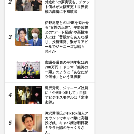
外進出”の夢実現も、チケッ
ト価格が大幅変更！世界規
模の高騰に不満噴出
伊野尾慧とのLINEを匂わせ
る“女性の正体”、平野紫耀
との“デート疑惑”や高橋海
人には「普段からあんな感
じ」投稿連発、繋がりアピ
ールでジャニーズは戦々
恐々か
市議会議員の平均年収は約
700万円！ ドラマ『銀河の
一票』のように「あなたが
立候補」という選択肢
滝沢秀明、ジャニーズ社員
に「企画5つ出して」目指
すビジネスモデルは『米津
玄師』
滝沢秀明氏がTikTok個人ア
カウントでキャバ嬢に高額
投げ銭、キャバ嬢は明日花
キララ公認のそっくりさ
ん、