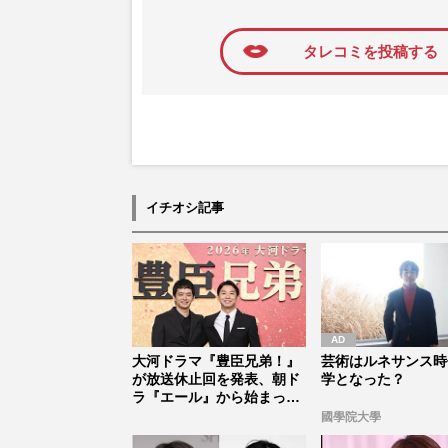
に追加
タレコミを投稿する
イチオシ記事
大河ドラマ『豊臣兄弟！』
芸術はルネサンス時
が放送休止回を発表、朝ド
学となった？
ラ『エール』から始まった
「見習う...
國學院大學