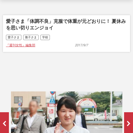
愛子さま「体調不良」克服で体重が元どおりに！ 夏休み
を思い切りエンジョイ
愛子さま
雅子さま
学校
『週刊女性』編集部
2017/9/7