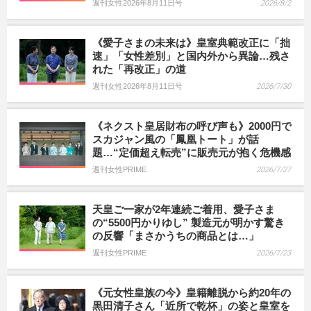
週刊女性2026年8月11日号
2026/8/2
《愛子さまの未来は》皇室典範改正に「拙
速」「女性差別」と国内外から異論…残さ
れた「再改正」の道
週刊女性2026年8月11日号
2026/7/30
《ネクスト皇居財布の呼び声も》2000円で
スカジャン風の「鳳凰トート」が話
題…“定価超え転売”に販売元が抱く危機感
週刊女性PRIME
2026/7/27
天皇ご一家が2年連続ご着用、愛子さま
の“5500円かりゆし” 製造元が明かす驚き
の反響「まさかうちの商品とは…」
週刊女性PRIME
2026/7/23
《元女性皇族の今》皇籍離脱から約20年の
黒田清子さん「近所で乾杯」の姿と皇室を