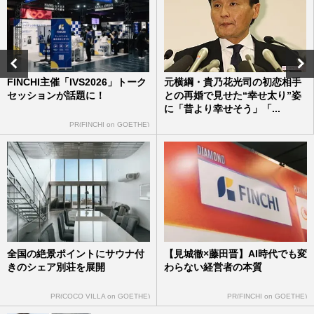
彬子さま、皇族費が《1年で1500万円増
額》に 〈麻生太郎の姪だから〉疑念と
「男女格差是正」の指摘
週刊女性2026年8月11日号
2026/7/28
FINCHI主催「IVS2026」トーク
元横綱・貴乃花光司の初恋相手
セッションが話題に！
との再婚で見せた“幸せ太り”姿
天皇ご一家が2年連続ご着用、愛子さま
に「昔より幸せそう」「...
の“5500円かりゆし” 製造元が明かす驚き
の反響「まさかうちの商品と…
PR(FINCHI on GOETHE)
週刊女性PRIME
2026/7/23
雅子さまと愛子さま、「かりゆしリンクコ
ーデ」で那須へ… “時差を超えた”W杯同
時観戦の裏話も披露
週刊女性PRIME
2026/7/18
全国の絶景ポイントにサウナ付
【見城徹×藤田晋】AI時代でも変
きのシェア別荘を展開
わらない経営者の本質
PR(COCO VILLA on GOETHE)
PR(FINCHI on GOETHE)