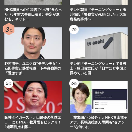
NHK職員への性加害で“出禁”食らっ
テレビ朝日『モーニングショー』玉
た〈5年前の番組出演者〉特定が進
川徹氏「警察官が死刑にした」大阪
むも、ネット…
府発砲事件へ…
野村周平、ユニクロ“モデル美女”・
テレ朝『モーニングショー』で弁護
石田夢実と熱愛報道！下半身強調の
士・猿田佐世氏が「日本ほど中国と
「過激すぎ…
揉めている国…
阪神タイガース・元山飛優の落球エ
「非常識かつ論外」元NHK青山祐子
ラーに DeNA・牧秀悟もビックリ！
アナ、長嶋茂雄さん弔問も“セクシ
2連覇目指す藤…
ー”な装いに…