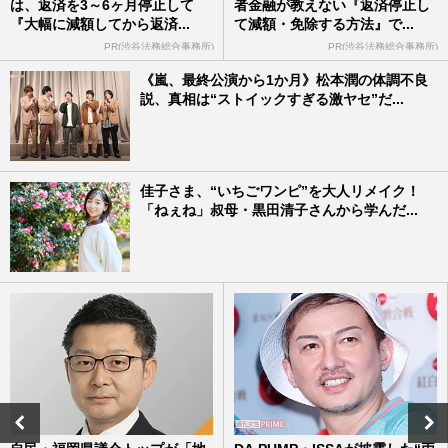
は、返済を3～6ヶ月停止して
者金融が教えない『返済停止し
『大幅に減額してから返済...
て減額・免除する方法』で...
PR(渋谷法務総合事務所)
PR(渋谷法務総合事務所)
《嵐、最終公演から1か月》松本潤の体調不良
説、真相は“ストイックすぎる激ヤセ”だ...
佳子さま、“いちごワンピ”を大人リメイク！
「ねぇね」叔母・黒田清子さんから学んだ...