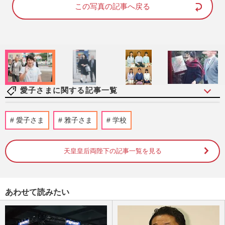
d
e
この写真の記事へ戻る
:
8
8
.
8
1
%
愛子さまに関する記事一覧
《佳子さまの歩み》皇室典範改正案の成立
愛子さま
雅子さま
学校
に天皇陛下、愛子さまらの考えは？疑問が
渦巻く中、秋篠宮さまに期…
週刊女性2026年8月11日号
2026/8/2
天皇皇后両陛下の記事一覧を見る
《愛子さまの未来は》皇室典範改正に「拙
速」「女性差別」と国内外から異論…残さ
あわせて読みたい
れた「再改正」の道
週刊女性2026年8月11日号
2026/7/30