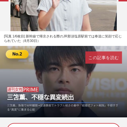
[写真 1/6枚目] 新幹線で帰京される際のJR那須塩原駅前では奉送に笑顔で応じ
られていた（8月30日）
この記事を読む
L
U
o
n
a
m
d
u
e
t