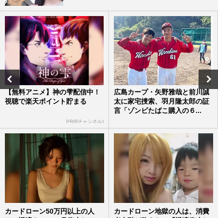
【無料アニメ】神の雫配信中！
広島カープ・矢野雅哉と前川誠
視聴で楽天ポイント貯まる
太に家宅捜索、羽月隆太郎の証
言「ゾンビたばこ購入の６...
PR(Rチャンネル)
カードローン50万円以上の人
カードローン地獄の人は、消費