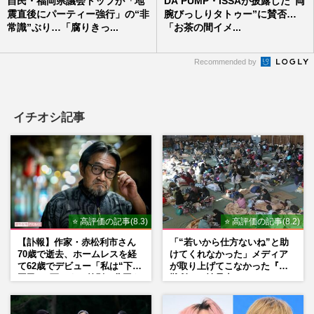
自民・福岡県議会トップが「地
DA PUMP・ISSAが披露した“両
震直後にパーティー強行」の“非
腕びっしりタトゥー”に賛否…
常識”ぶり…「腐りきっ...
「お茶の間イメ...
Recommended by
イチオシ記事
⭐ 高評価の記事(8.3)
⭐ 高評価の記事(8.2)
【訃報】作家・赤松利市さん
「“若いから仕方ないね”と助
70歳で逝去、ホームレスを経
けてくれなかった」メディア
て62歳でデビュー「私は“下級
が取り上げてこなかった『避
国民”。死ぬまで差別と貧困を
難所での性暴力』
書き続けます」壮絶人生