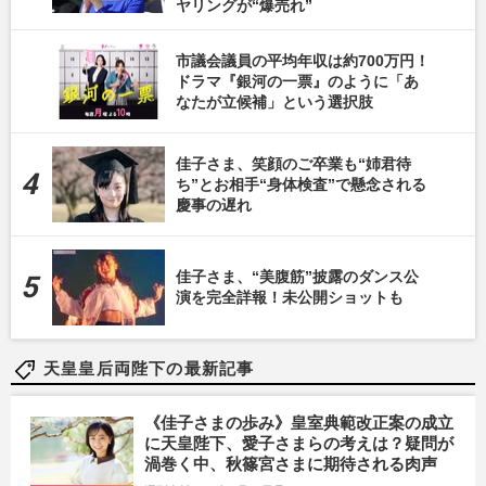
ヤリングが“爆売れ”
市議会議員の平均年収は約700万円！
ドラマ『銀河の一票』のように「あ
なたが立候補」という選択肢
佳子さま、笑顔のご卒業も“姉君待
ち”とお相手“身体検査”で懸念される
慶事の遅れ
佳子さま、“美腹筋”披露のダンス公
演を完全詳報！未公開ショットも
天皇皇后両陛下の最新記事
《佳子さまの歩み》皇室典範改正案の成立
に天皇陛下、愛子さまらの考えは？疑問が
渦巻く中、秋篠宮さまに期待される肉声