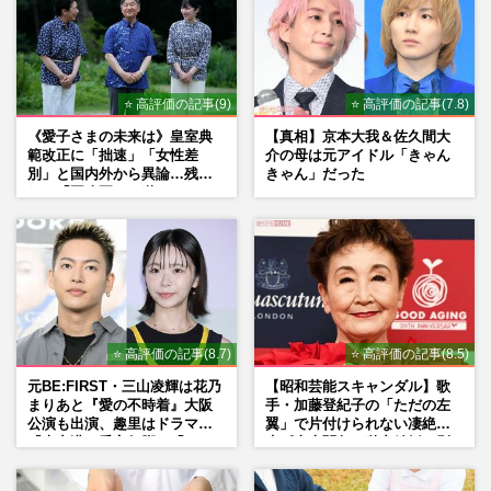
⭐ 高評価の記事(9)
⭐ 高評価の記事(7.8)
《愛子さまの未来は》皇室典
【真相】京本大我＆佐久間大
範改正に「拙速」「女性差
介の母は元アイドル「きゃん
別」と国内外から異論…残さ
きゃん」だった
れた「再改正」の道
⭐ 高評価の記事(8.7)
⭐ 高評価の記事(8.5)
元BE:FIRST・三山凌輝は花乃
【昭和芸能スキャンダル】歌
まりあと『愛の不時着』大阪
手・加藤登紀子の「ただの左
公演も出演、趣里はドラマ
翼」で片付けられない凄絶半
『大空港』番宣行脚に「メン
生《東大闘争、獄中結婚、別
タル強すぎ」の実情
荘で内ゲバ事件》