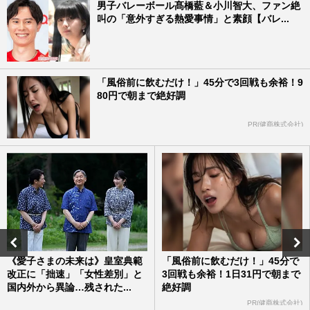
男子バレーボール髙橋藍＆小川智大、ファン絶
叫の「意外すぎる熱愛事情」と素顔【バレ...
「風俗前に飲むだけ！」45分で3回戦も余裕！9
80円で朝まで絶好調
PR(健商株式会社)
《愛子さまの未来は》皇室典範
「風俗前に飲むだけ！」45分で
改正に「拙速」「女性差別」と
3回戦も余裕！1日31円で朝まで
国内外から異論…残された...
絶好調
PR(健商株式会社)