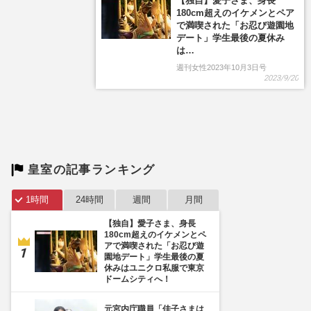
【独自】愛子さま、身長
180cm超えのイケメンとペア
で満喫された「お忍び遊園地
デート」学生最後の夏休み
は…
週刊女性2023年10月3日号
2023/9/20
皇室の記事ランキング
1時間
24時間
週間
月間
【独自】愛子さま、身長
180cm超えのイケメンとペ
アで満喫された「お忍び遊
園地デート」学生最後の夏
休みはユニクロ私服で東京
ドームシティへ！
元宮内庁職員「佳子さまは