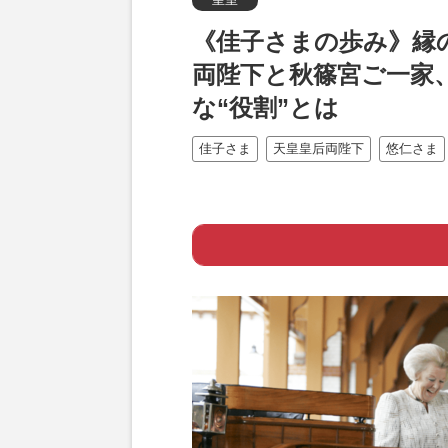
《佳子さまの歩み》縁
両陛下と秋篠宮ご一家
な“役割”とは
佳子さま
天皇皇后両陛下
悠仁さま
Page 1
ー 佳子さまたち
Page 2
ー 皇室とオラン