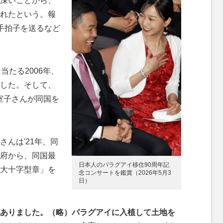
深いことから、
れたという。報
手拍子を送るなど
たる2006年、
した。そして、
小室子さんが同国を
んは'21年、同
府から、同国最
日本人のパラグアイ移住90周年記
大十字型章」を
念コンサートを鑑賞（2026年5月3
日）
ありました。（略）パラグアイに入植して土地を