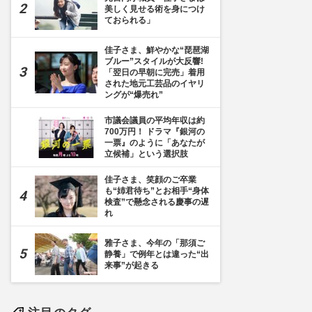
美しく見せる術を身につけ
ておられる」
佳子さま、鮮やかな“琵琶湖
ブルー”スタイルが大反響!
「翌日の早朝に完売」着用
された地元工芸品のイヤリ
ングが“爆売れ”
市議会議員の平均年収は約
700万円！ ドラマ『銀河の
一票』のように「あなたが
立候補」という選択肢
佳子さま、笑顔のご卒業
も“姉君待ち”とお相手“身体
検査”で懸念される慶事の遅
れ
雅子さま、今年の「那須ご
静養」で例年とは違った“出
来事”が起きる