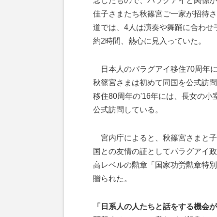
念したもので、パラグアイと関係が
佳子さまたち秋篠宮ご一家が招待さ
道では、4人は演奏や舞踊に合わせ
約2時間、熱心に見入っていた。
日本人のパラグアイ移住70周年に当
秋篠宮さまは初めて同国を公式訪問
移住80周年の'16年には、長女の
公式訪問している。
宮内庁によると、秋篠宮さまと子さ
国との友情の証としてパラグアイ政
高レベルの勲章「国家功労勲章特別
贈られた。
「日系人の人たちと話をする機会が