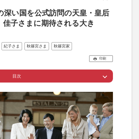
の深い国を公式訪問の天皇・皇后
、佳子さまに期待される大き
紀子さま
秋篠宮さま
秋篠宮家
印刷
目次
秋篠宮ご一家が招待されたコンサート
ダ女王たちの交流