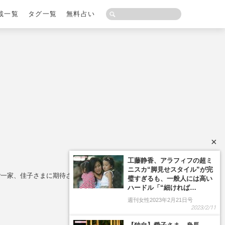
載一覧
タグ一覧
無料占い
×
工藤静香、アラフィフの超ミ
ニスカ“脚見せスタイル”が完
一家、佳子さまに期待される大きな“役割”とは
璧すぎるも、一般人には高い
ハードル「“細ければ…
週刊女性2023年2月21日号
2023/2/11