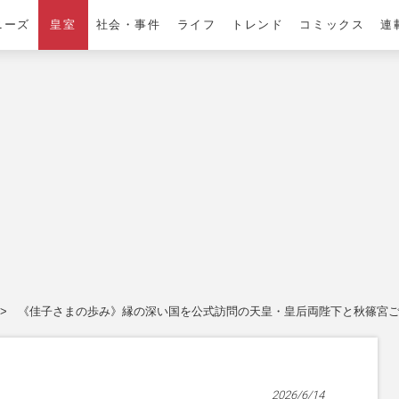
ニーズ
皇室
社会・事件
ライフ
トレンド
コミックス
連
《佳子さまの歩み》縁の深い国を公式訪問の天皇・皇后両陛下と秋篠宮ご
2026/6/14