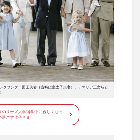
レクサンダー国王夫妻（当時は皇太子夫妻）、アマリア王女らと
日）
スのリーズ大学留学中に親しくなっ
で過ごす佳子さま