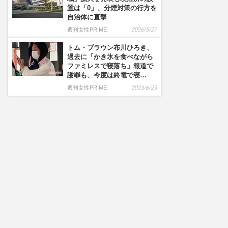
置は「0」、分煙対策の行方を
自治体に直撃
週刊女性PRIME
2026/5/27
トム・ブラウン布川ひろき、
過去に「かき氷を食べながら
ファミレスで寝落ち」報道で
謝罪も、今度は終電で寝…
週刊女性PRIME
2023/6/29