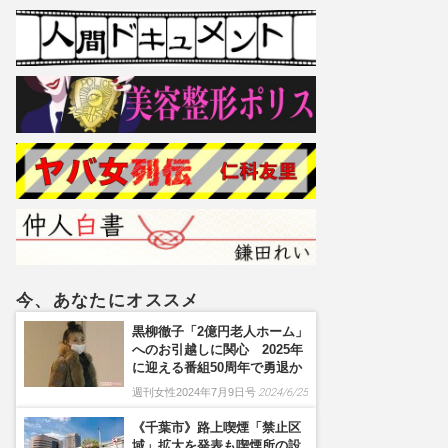
今、あなたにオススメ
黒柳徹子「2億円老人ホーム」
へのお引越しに関心 2025年
に迎える番組50周年で勇退か
週刊女性2024年7月9日号
2024/6/25
《千葉市》路上喫煙「禁止区
域」拡大を発表も喫煙所の設