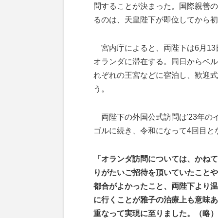
問することが決まった。国際親善の
るのは、天皇陛下が即位してから初
宮内庁によると、両陛下は6月13
オランダに滞在する。同日からベル
れぞれの王宮などに宿泊し、歓迎式
う。
両陛下の外国公式訪問は'23年の
ゴルに続き、令和になって4回目と
「オランダ訪問については、かねて
りがたいご招待を頂いていたことや
都合がよかったこと、両陛下より温
に行くことが雅子の治療上も意味あ
重なって実現に至りました。（略）