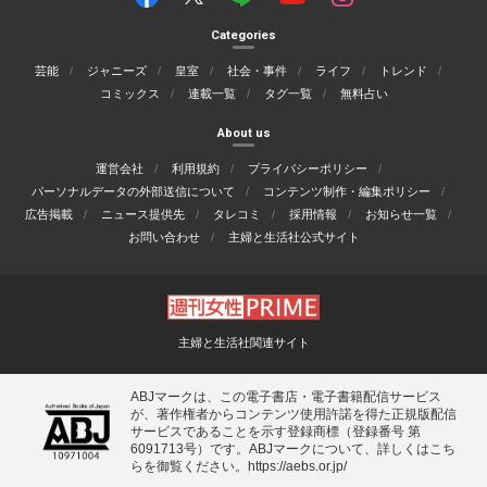
Categories
芸能
ジャニーズ
皇室
社会・事件
ライフ
トレンド
コミックス
連載一覧
タグ一覧
無料占い
About us
運営会社
利用規約
プライバシーポリシー
パーソナルデータの外部送信について
コンテンツ制作・編集ポリシー
広告掲載
ニュース提供先
タレコミ
採用情報
お知らせ一覧
お問い合わせ
主婦と生活社公式サイト
主婦と生活社関連サイト
ABJマークは、この電子書店・電子書籍配信サービス
が、著作権者からコンテンツ使用許諾を得た正規版配信
サービスであることを示す登録商標（登録番号 第
6091713号）です。ABJマークについて、詳しくはこち
らを御覧ください。
https://aebs.or.jp/