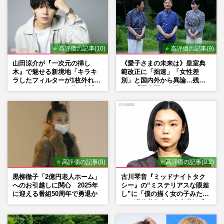
⭐ 高評価の記事(10)
⭐ 高評価の記事(9)
山田涼介が『一次元の挿し
《愛子さまの未来は》皇室典
木』で魅せる新境地「キラキ
範改正に「拙速」「女性差
ラしたフィルターが1枚外れて
別」と国内外から異論…残さ
くれたら」アイドル像を封印
れた「再改正」の道
した覚悟
⭐ 高評価の記事(8)
⭐ 高評価の記事(9.2)
黒柳徹子「2億円老人ホーム」
古川琴音『ミッドナイトタク
へのお引越しに関心 2025年
シー』の“ミステリアスな眼差
に迎える番組50周年で勇退か
し”に「僕の描く女の子みた
い」現代美術家・奈良美智氏
もSNSで“公認”