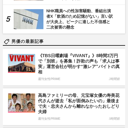
NHK職員への性加害騒動、番組出演
者X「飲酒のため記憶がない」言い訳
が大炎上、ピークに達した不信感と
二次被害の懸念
男優の最新記事
《TBS日曜劇場『VIVANT』》8時間3万円
で「別班」を募集！詐欺の声も「求人は事
実」運営会社が明かす“激レア”バイトの真
相
週刊女性PRIME
2時間前
高島ファミリーの母、元宝塚女優の寿美花
代さんが逝去「私が面倒みたいの」最後ま
で夫・忠夫さんから離れなかったおしどり
夫婦
週刊女性PRIME
5時間前