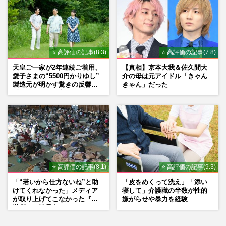
⭐ 高評価の記事(8.3)
⭐ 高評価の記事(7.8)
天皇ご一家が2年連続ご着用、
【真相】京本大我＆佐久間大
愛子さまの“5500円かりゆし”
介の母は元アイドル「きゃん
製造元が明かす驚きの反響
きゃん」だった
「まさかうちの商品とは…」
⭐ 高評価の記事(8.1)
⭐ 高評価の記事(9.3)
「“若いから仕方ないね”と助
「皮をめくって洗え」「添い
けてくれなかった」メディア
寝して」介護職の半数が性的
が取り上げてこなかった『避
嫌がらせや暴力を経験
難所での性暴力』