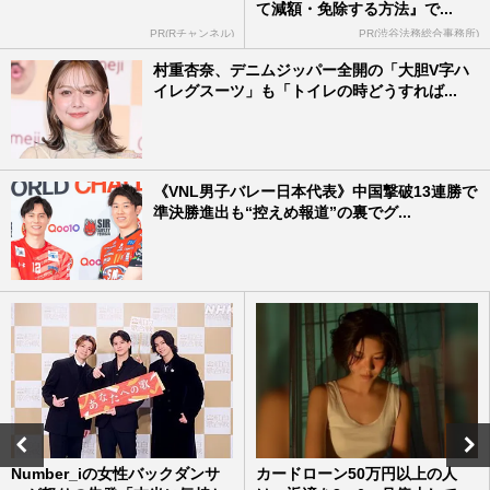
て減額・免除する方法』で...
PR(Rチャンネル)
PR(渋谷法務総合事務所)
村重杏奈、デニムジッパー全開の「大胆V字ハ
イレグスーツ」も「トイレの時どうすれば...
《VNL男子バレー日本代表》中国撃破13連勝で
準決勝進出も“控えめ報道”の裏でグ...
Number_iの女性バックダンサ
カードローン50万円以上の人