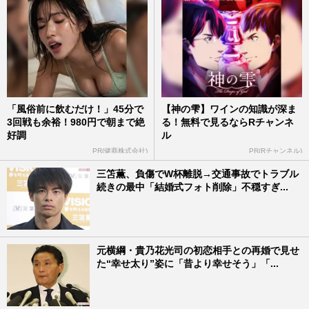
「風俗前に飲むだけ！」45分で
【神の雫】ワインの知識が深ま
3回戦も余裕！980円で朝まで絶
る！無料で見るならRチャンネ
好調
ル
PR(健商株式会社)
PR(Rチャンネル)
三笘薫、負傷でW杯離脱→交通事故でトラブル
続きの最中「結婚式フォト削除」不穏すぎ...
元横綱・貴乃花光司の初恋相手との再婚で見せ
た“幸せ太り”姿に「昔より幸せそう」「...