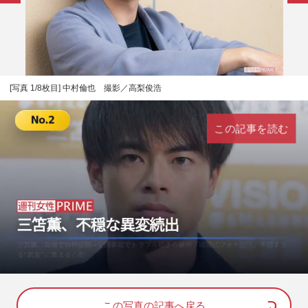
[写真 1/8枚目] 中村倫也 撮影／高梨俊浩
この記事を読む
L
U
o
n
a
m
d
u
e
t
d
e
この写真の記事へ戻る
: