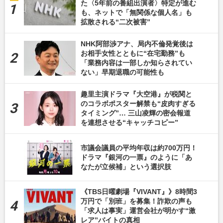
た〈5年前の番組出演者〉特定が進む
も、ネットで「無関係な個人名」も
拡散される“二次被害”
NHK阿部渉アナ、局内不倫発覚後は
お相手女性とともに“在宅勤務”も
「業務内容は一部しか知らされてい
ない」早期退職の可能性も
趣里主演ドラマ『大空港』が税関と
のコラボポスター解禁も“皮肉すぎる
タイミング”… 三山凌輝の密会報道
を連想させる“キャッチコピー”
市議会議員の平均年収は約700万円！
ドラマ『銀河の一票』のように「あ
なたが立候補」という選択肢
《TBS日曜劇場『VIVANT』》8時間3
万円で「別班」を募集！詐欺の声も
「求人は事実」運営会社が明かす“激
レア”バイトの真相