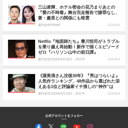
三山凌輝、ホテル密会の花乃まりあとの
『愛の不時着』舞台完走報告で謝罪なし、
妻・趣里との関係にも暗雲
週刊女性PRIME
2026/8/5
Netflix『地面師たち』豊川悦司がトラブル
を乗り越え再始動！新作で描くエピソード
ゼロ『ハリソン山中の前日譚』
週刊女性2026年8月18日・25日号
2026/8/4
《渥美清さん没後30年》『男はつらいよ』
人気作ランキング、48作品から選ばれた栄
えある1位と評論家イチ推しの“神作”は
週刊女性2026年8月18日・25日号
2026/8/4
公式アカウントをフォロー