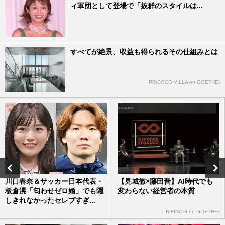
ィ軍団として登場で「抜群のスタイルは...
すべてが絶景、収益も得られるその仕組みとは
PR(COCO VILLA on GOETHE)
川口春奈＆サッカー日本代表・
【見城徹×藤田晋】AI時代でも
板倉滉「匂わせゼロ婚」でも隠
変わらない経営者の本質
しきれなかったセレブすぎ...
PR(FINCHI on GOETHE)