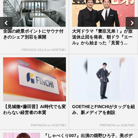
NHKドラマ『Shrink』で精神科医役を演
じる中村倫也のロケ姿をキャッチ！自宅で
も日テレ・水卜麻美アナの「…
週刊女性2024年4月30日号
2024/4/19
全国の絶景ポイントにサウナ付
大河ドラマ『豊臣兄弟！』が放
きのシェア別荘を展開
送休止回を発表、朝ドラ『エー
最終回目前！朝ドラ『ブギウギ』は「誠実
ル』から始まった「見習う...
な作り」「スピンオフを見たい」高評価の
一方、“失速”叫ばれた要…
PR(COCO VILLA on GOETHE)
週刊女性2024年4月9日号
2024/3/26
Netflixオリジナルドラマ『離婚しようよ』
錦戸亮の“クズっぷり”が話題！ 菊池風磨
や重岡大毅など思わず…
週刊女性2023年8月1日号
2023/7/25
【見城徹×藤田晋】AI時代でも変
GOETHEとFINCHIがタッグを組
わらない経営者の本質
み、新メディアを創設
PR(FINCHI on GOETHE)
PR(FINCHI on GOETHE)
『しゃべくり007』出演の畑野ひろ子、美ボデ