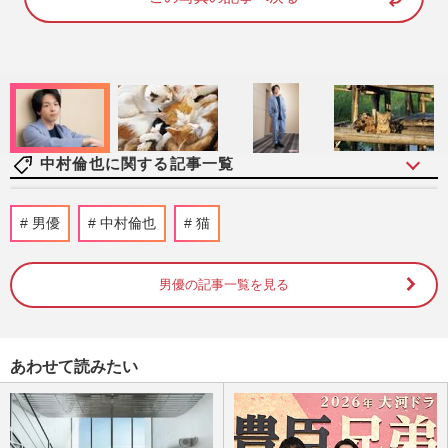
8
8
.
8
1
%
中村倫也に関する記事一覧
NHK朝ドラ『風、薫る』が『ばけばけ』
男優
中村倫也
猫
を上回る視聴率で折り返し、後半のキーパ
ーソンは新潟編出演の中村倫…
週刊女性2026年7月7日・14日号
2026/6/23
男優の記事一覧を見る
《冬ドラマ“がっかり”ランキング》杉咲花
主演『冬のなんかさ、春のなんかね』を抑
あわせて読みたい
えたワースト1位は朝ド…
週刊女性2026年4月7日・14日号
2026/3/30