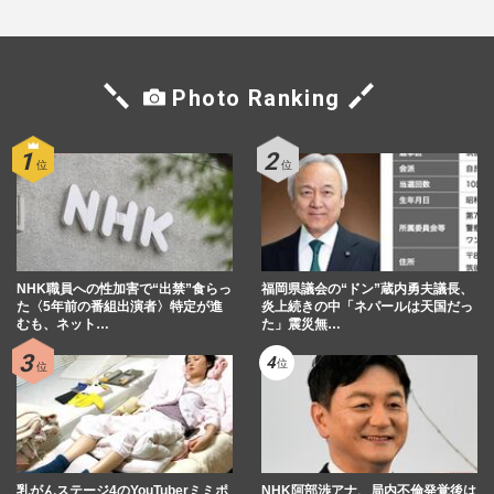
Photo Ranking
NHK職員への性加害で“出禁”食らっ
福岡県議会の“ドン”蔵内勇夫議長、
た〈5年前の番組出演者〉特定が進
炎上続きの中「ネパールは天国だっ
むも、ネット…
た」震災無…
乳がんステージ4のYouTuberミミポ
NHK阿部渉アナ、局内不倫発覚後は