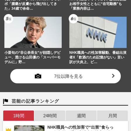
ポ「腫瘍が皮膚から飛び出してき
お相手女性とともに“在宅勤務”も
た」34歳で余命…
「業務内容は…
小栗旬の“非公表長女”が顔隠しデビ
NHK職員への性加害騒動、番組出演
ュー、透ける山田優の「スーパーモ
者X「飲酒のため記憶がない」言い
デルに」野…
訳が大炎上、ピ…
7位以降を見る
芸能の記事ランキング
1時間
24時間
週間
月間
NHK職員への性加害で“出禁”食らっ