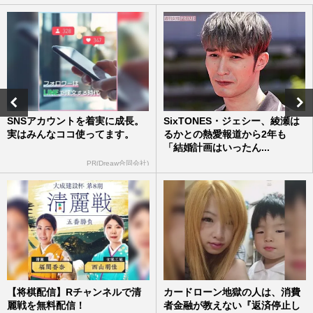
SNSアカウントを着実に成長。
SixTONES・ジェシー、綾瀬は
実はみんなココ使ってます。
るかとの熱愛報道から2年も
「結婚計画はいったん...
PR(Dreaw合同会社)
【将棋配信】Rチャンネルで清
カードローン地獄の人は、消費
麗戦を無料配信！
者金融が教えない『返済停止し