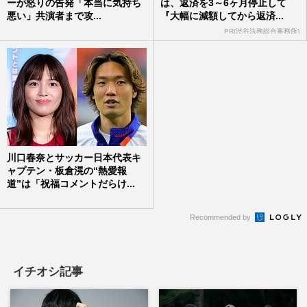
ーが怒りの告発「本当に気持ち
は、返済を3～6ヶ月停止して
悪い」共演者まで攻...
『大幅に減額してから返済...
PR(渋谷法務総合事務所)
川口春奈とサッカー日本代表キ
ャプテン・板倉滉の“熱愛報
道”は「祝福コメントだらけ...
Recommended by
イチオシ記事