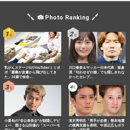
週刊女性PRIME
2025/10/6
Photo Ranking
長渕剛と“ミュート婚”の志穂美悦子、夫に
不倫疑惑でも「見たくないものは見ない」
新しい妻の生き方とは
週刊女性PRIME
2025/9/14
佐々木希、仲間由紀恵、三田寛子…“芸能
人サレ妻”が不倫夫と別れないのは「女の
乳がんステージ4のYouTuberミミポ
意地」修羅場を越えた強さ
川口春奈＆サッカー日本代表・板倉
ポ「腫瘍が皮膚から飛び出してき
滉「匂わせゼロ婚」でも隠しきれな
週刊女性2025年7月22日号
2025/7/11
た」34歳で余命…
かったセレブ…
中村芝翫、妻・三田寛子と「非常に仲よ
く」ズレた“良好アピール”に「そう思って
るのは自分だけ」の冷めた…
週刊女性PRIME
2025/3/1
小栗旬の“非公表長女”が顔隠しデビ
滝沢秀明氏「男手が必要」熊本地震
ュー、透ける山田優の「スーパーモ
の復興支援を表明、中居正広もボラ