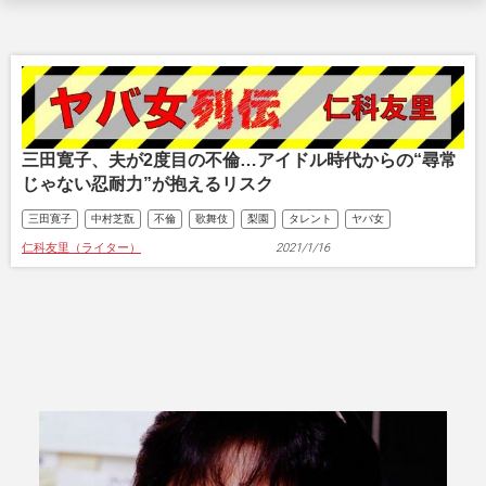
三田寛子、夫が2度目の不倫…アイドル時代からの“尋常
じゃない忍耐力”が抱えるリスク
三田寛子
中村芝翫
不倫
歌舞伎
梨園
タレント
ヤバ女
仁科友里（ライター）
2021/1/16