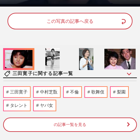
L
U
o
n
a
m
d
u
e
t
d
e
この写真の記事へ戻る
:
1
0
0
.
0
0
%
三田寛子に関する記事一覧
三田寛子、大胆な“金髪イメチェン姿”を投
三田寛子
中村芝翫
不倫
歌舞伎
梨園
稿して誓う心機一転「新たに生まれ変わる
気持ちで」梨園の妻に“…
タレント
ヤバ女
週刊女性PRIME
2026/2/3
の記事一覧を見る
三田寛子、夫で歌舞伎役者の中村芝翫と思
い出の店を訪問して“夫あるある”をユーモ
ラスに投稿もSNS絶句