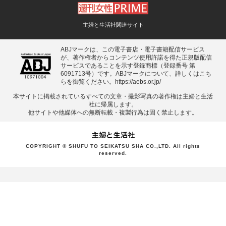
主婦と生活社関連サイト
ABJマークは、この電子書店・電子書籍配信サービス
が、著作権者からコンテンツ使用許諾を得た正規版配信
サービスであることを示す登録商標（登録番号 第
6091713号）です。ABJマークについて、詳しくはこち
らを御覧ください。
https://aebs.or.jp/
本サイトに掲載されているすべての⽂章・撮影写真の著作権は主婦と⽣活
社に帰属します。
他サイトや他媒体への無断転載・複製⾏為は固く禁⽌します。
COPYRIGHT © SHUFU TO SEIKATSU SHA CO.,LTD. All rights
reserved.