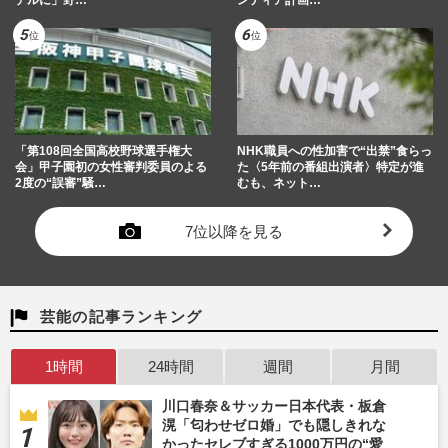
デルに」野…
ンティア計画…
「第108回全国高校野球選手権大
NHK職員への性加害で“出禁”食らっ
会」甲子園初の女性審判委員のよる
た〈5年前の番組出演者〉特定が進
2度の“誤審”騒…
むも、ネット…
7位以降を見る
芸能の記事ランキング
1時間
24時間
週間
月間
川口春奈＆サッカー日本代表・板倉
滉「匂わせゼロ婚」でも隠しきれな
かったセレブすぎる1000万円の“愛