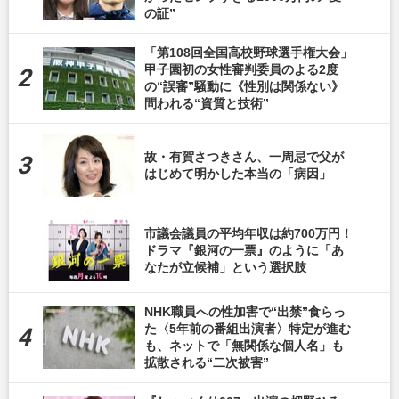
の証”
「第108回全国高校野球選手権大会」
甲子園初の女性審判委員のよる2度
の“誤審”騒動に《性別は関係ない》
問われる“資質と技術”
故・有賀さつきさん、一周忌で父が
はじめて明かした本当の「病因」
市議会議員の平均年収は約700万円！
ドラマ『銀河の一票』のように「あ
なたが立候補」という選択肢
NHK職員への性加害で“出禁”食らっ
た〈5年前の番組出演者〉特定が進む
も、ネットで「無関係な個人名」も
拡散される“二次被害”