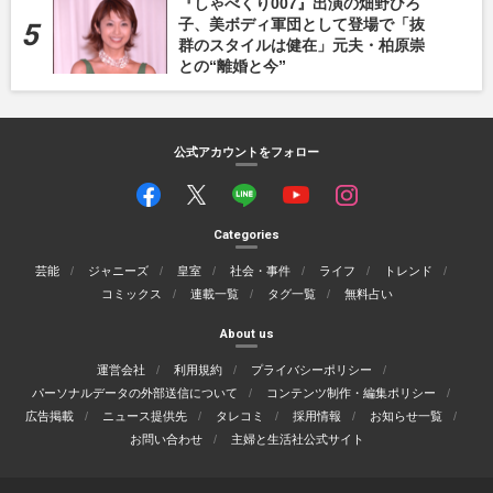
『しゃべくり007』出演の畑野ひろ
子、美ボディ軍団として登場で「抜
群のスタイルは健在」元夫・柏原崇
との“離婚と今”
公式アカウントをフォロー
Categories
芸能
ジャニーズ
皇室
社会・事件
ライフ
トレンド
コミックス
連載一覧
タグ一覧
無料占い
About us
運営会社
利用規約
プライバシーポリシー
パーソナルデータの外部送信について
コンテンツ制作・編集ポリシー
広告掲載
ニュース提供先
タレコミ
採用情報
お知らせ一覧
お問い合わせ
主婦と生活社公式サイト