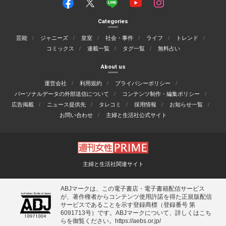
Categories
芸能
ジャニーズ
皇室
社会・事件
ライフ
トレンド
コミックス
連載一覧
タグ一覧
無料占い
About us
運営会社
利用規約
プライバシーポリシー
パーソナルデータの外部送信について
コンテンツ制作・編集ポリシー
広告掲載
ニュース提供先
タレコミ
採用情報
お知らせ一覧
お問い合わせ
主婦と生活社公式サイト
主婦と生活社関連サイト
ABJマークは、この電子書店・電子書籍配信サービス
が、著作権者からコンテンツ使用許諾を得た正規版配信
サービスであることを示す登録商標（登録番号 第
6091713号）です。ABJマークについて、詳しくはこち
らを御覧ください。
https://aebs.or.jp/