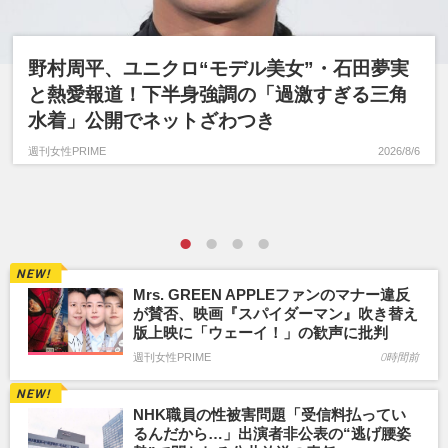
野村周平、ユニクロ“モデル美女”・石田夢実
と熱愛報道！下半身強調の「過激すぎる三角
水着」公開でネットざわつき
週刊女性PRIME
2026/8/6
Mrs. GREEN APPLEファンのマナー違反
が賛否、映画『スパイダーマン』吹き替え
版上映に「ウェーイ！」の歓声に批判
週刊女性PRIME
0時間前
NHK職員の性被害問題「受信料払ってい
るんだから…」出演者非公表の“逃げ腰姿