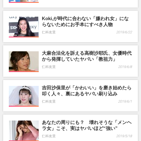
Koki,が時代に合わない「嫌われ女」にな
らないためにお手本にすべき人物
仁科友里
2019/6/22
大麻合法化を訴える高樹沙耶氏、女優時代
から発揮していたヤバい「教祖力」
仁科友里
2019/6/8
吉田沙保里が「かわいい」を磨き始めたら
叩く人々、裏にあるヤバい刷り込み
仁科友里
2019/6/1
あなたの周りにも？ 壊れそうな「メンヘ
ラ女」こそ、実はヤバいほど“強い”
仁科友里
2019/5/18