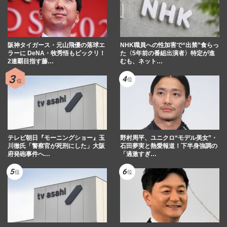
阪神タイガース・元山飛優の落球エ
NHK職員への性加害で“出禁”食らっ
ラーに DeNA・牧秀悟もビックリ！
た〈5年前の番組出演者〉特定が進
2連覇目指す藤…
むも、ネット…
テレビ朝日『モーニングショー』玉
野村周平、ユニクロ“モデル美女”・
川徹氏「警察官が死刑にした」大阪
石田夢実と熱愛報道！下半身強調の
府発砲事件へ…
「過激すぎ…