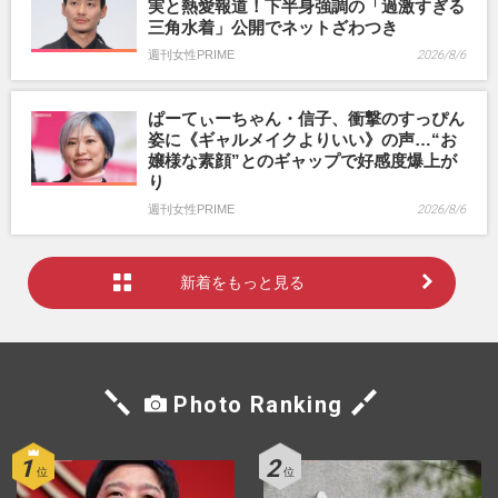
実と熱愛報道！下半身強調の「過激すぎる
三角水着」公開でネットざわつき
週刊女性PRIME
2026/8/6
ぱーてぃーちゃん・信子、衝撃のすっぴん
姿に《ギャルメイクよりいい》の声…“お
嬢様な素顔”とのギャップで好感度爆上が
り
週刊女性PRIME
2026/8/6
新着をもっと見る
Photo Ranking