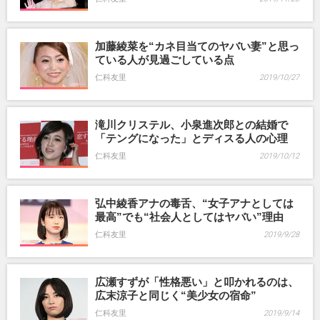
加藤綾菜を“カネ目当てのヤバい妻”と思っ
ている人が見過ごしている点
仁科友里
2019/10/27
滝川クリステル、小泉進次郎との結婚で
「テングになった」とディスる人の心理
仁科友里
2019/10/12
弘中綾香アナの毒舌、“女子アナとしては
最高”でも“社会人としてはヤバい”理由
仁科友里
2019/9/28
広瀬すずが「性格悪い」と叩かれるのは、
広末涼子と同じく“美少女の宿命”
仁科友里
2019/9/14