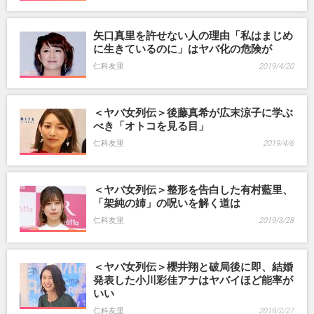
矢口真里を許せない人の理由「私はまじめ
に生きているのに」はヤバ化の危険が
仁科友里
2019/4/20
＜ヤバ女列伝＞後藤真希が広末涼子に学ぶ
べき「オトコを見る目」
仁科友里
2019/4/6
＜ヤバ女列伝＞整形を告白した有村藍里、
「架純の姉」の呪いを解く道は
仁科友里
2019/3/28
＜ヤバ女列伝＞櫻井翔と破局後に即、結婚
発表した小川彩佳アナはヤバイほど能率が
いい
仁科友里
2019/2/27