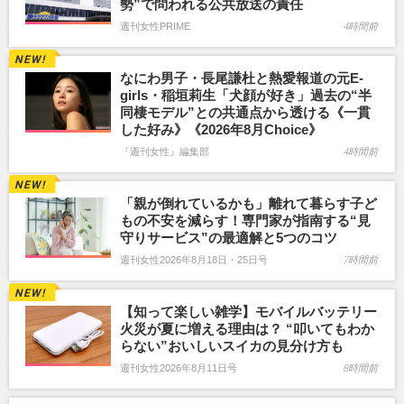
勢”で問われる公共放送の責任
週刊女性PRIME
4時間前
なにわ男子・長尾謙杜と熱愛報道の元E-
girls・稲垣莉生「犬顔が好き」過去の“半
同棲モデル”との共通点から透ける《一貫
した好み》《2026年8月Choice》
『週刊女性』編集部
4時間前
「親が倒れているかも」離れて暮らす子ど
もの不安を減らす！専門家が指南する“見
守りサービス”の最適解と5つのコツ
週刊女性2026年8月18日・25日号
7時間前
【知って楽しい雑学】モバイルバッテリー
火災が夏に増える理由は？ “叩いてもわか
らない”おいしいスイカの見分け方も
週刊女性2026年8月11日号
8時間前