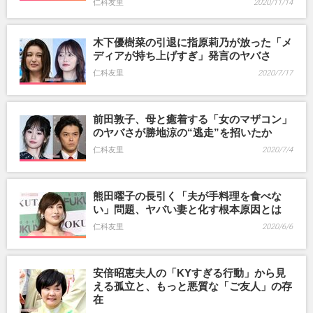
仁科友里
2020/11/14
木下優樹菜の引退に指原莉乃が放った「メ
ディアが持ち上げすぎ」発言のヤバさ
仁科友里
2020/7/17
前田敦子、母と癒着する「女のマザコン」
のヤバさが勝地涼の“逃走”を招いたか
仁科友里
2020/7/4
熊田曜子の長引く「夫が手料理を食べな
い」問題、ヤバい妻と化す根本原因とは
仁科友里
2020/6/6
安倍昭恵夫人の「KYすぎる行動」から見
える孤立と、もっと悪質な「ご友人」の存
在