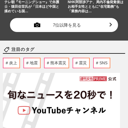
テレ朝『モーニングショー』で弁護
NHK阿部渉アナ、局内不倫発覚後は
士・猿田佐世氏が「日本ほど中国と
お相手女性とともに“在宅勤務”も
揉めている国…
「業務内容は…
7位以降を見る
注目のタグ
炎上
地震
熊本震災
震災
SNS