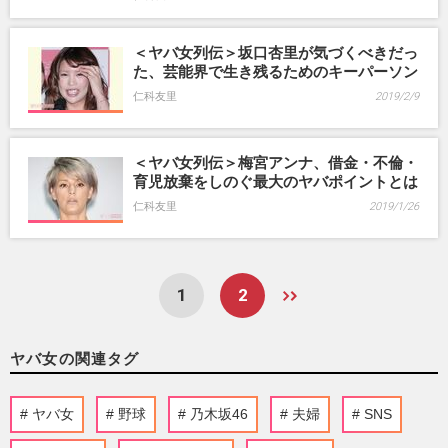
＜ヤバ女列伝＞坂口杏里が気づくべきだっ
た、芸能界で生き残るためのキーパーソン
仁科友里
2019/2/9
＜ヤバ女列伝＞梅宮アンナ、借金・不倫・
育児放棄をしのぐ最大のヤバポイントとは
仁科友里
2019/1/26
1
2
ヤバ女の関連タグ
ヤバ女
野球
乃木坂46
夫婦
SNS