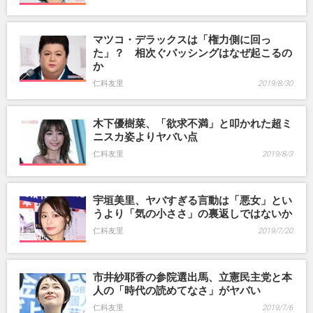
マツコ・デラックスは「権力側に回っ
た」？ 相次ぐバッシングはなぜ起こるの
か
仁科友里
2019/8/30
木下優樹菜、「欲求不満」と叩かれた超ミ
ニスカ姿よりヤバい点
仁科友里
2019/8/3
宇垣美里、ヤバすぎる言動は「悪女」とい
うより「気の小ささ」の裏返しではないか
仁科友里
2019/7/20
市井紗耶香の参院選出馬、立憲民主党と本
人の「時代の読めてなさ」がヤバい
仁科友里
2019/7/6