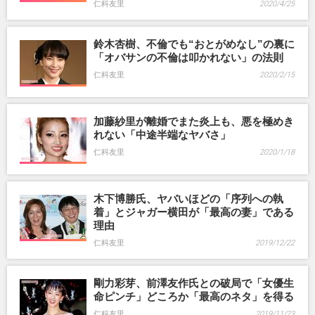
仁科友里
2020/4/25
鈴木杏樹、不倫でも“おとがめなし”の裏に
「オバサンの不倫は叩かれない」の法則
仁科友里
2020/2/15
加藤紗里が離婚でまた炎上も、悪を極めき
れない「中途半端なヤバさ」
仁科友里
2020/1/18
木下博勝氏、ヤバいほどの「序列への執
着」とジャガー横田が「最高の妻」である
理由
仁科友里
2019/12/22
剛力彩芽、前澤友作氏との破局で「女優生
命ピンチ」どころか「最高のネタ」を得る
仁科友里
2019/11/23