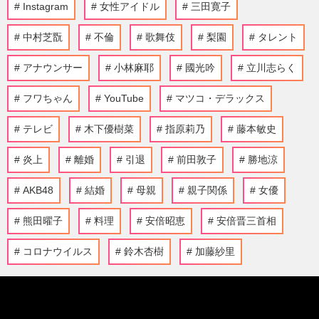
Instagram
女性アイドル
三田寛子
中村芝翫
不倫
歌舞伎
梨園
タレント
アナウンサー
小林麻耶
國光吟
立川志らく
フワちゃん
YouTube
マツコ・デラックス
テレビ
木下優樹菜
指原莉乃
藤本敏史
炎上
離婚
引退
前田敦子
勝地涼
AKB48
結婚
母親
親子関係
女優
熊田曜子
料理
安倍昭恵
安倍晋三首相
コロナウイルス
鈴木杏樹
加藤紗里