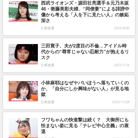
西武ライオンズ・源田壮亮選手＆元乃木坂
46・衛藤美彩夫婦、“同僚妻”による誹謗中
傷から考える「人を下に見たい人」の嫉妬
深さ
仁科友里
2022/9/30
三田寛子、夫が2度目の不倫…アイドル時
代からの“尋常じゃない忍耐力”が抱えるリ
スク
仁科友里
2021/1/16
小林麻耶はなぜヤバいほうへ落ちていくの
か、「自分にしか興味がない人」が見る地
獄
仁科友里
2020/11/28
フワちゃんの快進撃は続く？ 大御所にも
怯まない姿に見る「テレビ中心主義」の衰
退