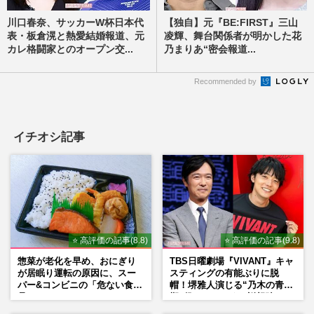
川口春奈、サッカーW杯日本代
【独自】元『BE:FIRST』三山
表・板倉滉と熱愛結婚報道、元
凌輝、舞台関係者が明かした花
カレ格闘家とのオープン交...
乃まりあ“密会報道...
Recommended by
イチオシ記事
⭐ 高評価の記事(8.8)
⭐ 高評価の記事(9.8)
惣菜が老化を早め、おにぎり
TBS日曜劇場『VIVANT』キャ
が居眠り運転の原因に、スー
スティングの有能ぶりに脱
パー&コンビニの「危ない食
帽！堺雅人演じる“乃木の青年
品」
期”役は、そっくり説根強い
Mr.Children桜井和寿のバンド