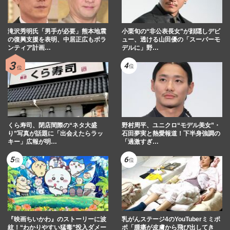
滝沢秀明氏「男手が必要」熊本地震
小栗旬の“非公表長女”が顔隠しデビ
の復興支援を表明、中居正広もボラ
ュー、透ける山田優の「スーパーモ
ンティア計画…
デルに」野…
くら寿司、閉店間際の“ネタ大盛
野村周平、ユニクロ“モデル美女”・
り”写真が話題に「出会えたらラッ
石田夢実と熱愛報道！下半身強調の
キー」広報が明…
「過激すぎ…
『映画ちいかわ』のストーリーに波
乳がんステージ4のYouTuberミミポ
紋！“わかりやすい猛毒”投入ダメー
ポ「腫瘍が皮膚から飛び出してき