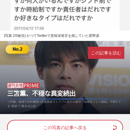
[写真 2/5枚目] かつてTwitterで意味深発言を残していた星野源
この記事を読む
L
U
o
n
a
m
d
u
e
t
d
e
この写真の記事へ戻る
: