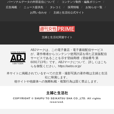
パーソナルデータの外部送信について
コンテンツ制作・編集ポリシー
広告掲載
ニュース提供先
タレコミ
採用情報
お知らせ一覧
お問い合わせ
主婦と生活社公式サイト
主婦と生活社関連サイト
ABJマークは、この電子書店・電子書籍配信サービス
が、著作権者からコンテンツ使用許諾を得た正規版配信
サービスであることを示す登録商標（登録番号 第
6091713号）です。ABJマークについて、詳しくはこち
らを御覧ください。
https://aebs.or.jp/
本サイトに掲載されているすべての⽂章・撮影写真の著作権は主婦と⽣活
社に帰属します。
他サイトや他媒体への無断転載・複製⾏為は固く禁⽌します。
COPYRIGHT © SHUFU TO SEIKATSU SHA CO.,LTD. All rights
reserved.