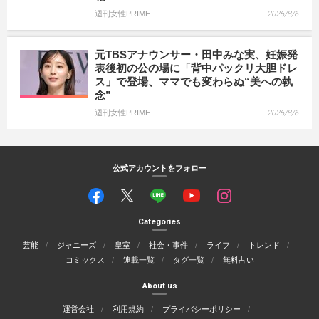
週刊女性PRIME
2026/8/6
元TBSアナウンサー・田中みな実、妊娠発
表後初の公の場に「背中パックリ大胆ドレ
ス」で登場、ママでも変わらぬ“美への執
念”
週刊女性PRIME
2026/8/6
公式アカウントをフォロー
Categories
芸能
ジャニーズ
皇室
社会・事件
ライフ
トレンド
コミックス
連載一覧
タグ一覧
無料占い
About us
運営会社
利用規約
プライバシーポリシー