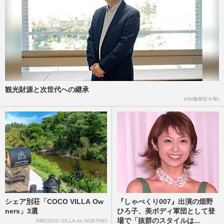
星野源ANN終了発表でファン動揺！「10
年」が示す意味とは？
週刊女性PRIME
2026/2/19
マクドナルドは広瀬すず＆宮崎あおい、十
六茶はガッキーが出演！企業の“替え
歌”CMが爆増も「王道とはいえ…
週刊女性2025年12月30日号
2025/12/23
観光財源と次世代への継承
PR(國學院大學)
《共演が見たい夫婦ランキングTOP5》星
野源＆新垣結衣夫妻らを抑え、DAIGO＆
北川景子が1位に!プロが分析す…
週刊女性2025年12月2日・9日号
2025/11/22
シェア別荘「COCO VILLA Ow
『しゃべくり007』出演の畑野
ners」3選
ひろ子、美ボディ軍団として登
場で「抜群のスタイルは...
PR(COCO VILLA on GOETHE)