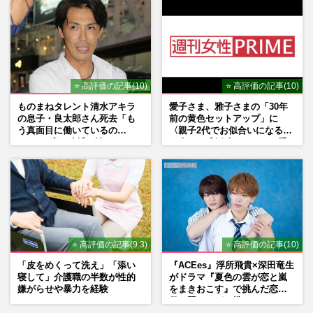
マン長男・櫻井海音だった
⭐ 高評価の記事(10)
⭐ 高評価の記事(10)
ものまねタレント清水アキラ
愛子さま、雅子さまの「30年
の息子・良太郎さん死去「も
前の黄色セットアップ」に
う真面目に働いているの
〈親子2代でお似合いになる〉
で」、2度の逮捕も諦めなかっ
の声、ご成婚時のドレスも手
た芸能界“波乱に満ちた37年”
がけた森英恵さんとの絆
⭐ 高評価の記事(9.3)
⭐ 高評価の記事(10)
「皮をめくって洗え」「添い
『ACEes』浮所飛貴×深田竜生
寝して」介護職の半数が性的
がドラマ『夏色の雲が恋と嵐
嫌がらせや暴力を経験
をまきおこす』で挑んだ恋人
役、照れながら挑んだキュン