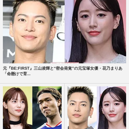
元『BE:FIRST』三山凌輝と“密会発覚”の元宝塚女優・花乃まりあ
「命懸けで育...