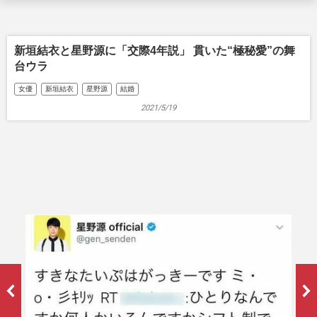
新垣結衣と星野源に「交際4年説」 貫いた“極秘愛”の舞
台ウラ
女優
新垣結衣
星野源
結婚
2021/5/19