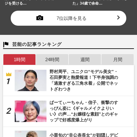
ジを受ける…
た」34歳で余命…
7位以降を見る
芸能の記事ランキング
1時間
24時間
週間
月間
野村周平、ユニクロ“モデル美女”・
石田夢実と熱愛報道！下半身強調の
「過激すぎる三角水着」公開でネッ
トざわつき
ぱーてぃーちゃん・信子、衝撃のす
っぴん姿に《ギャルメイクよりい
い》の声…“お嬢様な素顔”とのギャ
ップで好感度爆上がり
小栗旬の“非公表長女”が顔隠しデビ