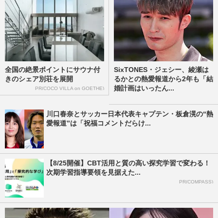
全国の絶景ポイントにサウナ付
SixTONES・ジェシー、綾瀬は
きのシェア別荘を展開
るかとの熱愛報道から2年も「結
婚計画はいったん...
PR(COCO VILLA on GOETHE)
川口春奈とサッカー日本代表キャプテン・板倉滉の“熱
愛報道”は「祝福コメントだらけ...
【8/25開催】CBT活用と質の高い探究学習で変わる！
次期学習指導要領を見据えた...
PR(COMPASS)