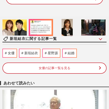
8
8
.
8
1
%
新垣結衣に関する記事一覧
《ドラマ「リメイクしないでほしい」ラン
女優
新垣結衣
星野源
結婚
キング》織田裕二の『東京ラブストーリ
ー』『踊る大捜査線』を抑え…
週刊女性2026年7月28日・8月4日号
2026/7/20
女優の記事一覧を見る
【令和編】《有名人の「衝撃だった」結婚
あわせて読みたい
ランキング》大谷翔平＆真美子夫人・星野
源＆新垣結衣らを抑えた1…
週刊女性2026年7月7日・14日号
2026/7/6