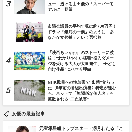
ュー、透ける山田優の「スーパーモ
デルに」野望
市議会議員の平均年収は約700万円！
ドラマ『銀河の一票』のように「あ
なたが立候補」という選択肢
『映画ちいかわ』のストーリーに波
紋！“わかりやすい猛毒”投入ダメー
ジを受ける大人が大量発生、“子ども
向け作品”にハマる理由
NHK職員への性加害で“出禁”食らっ
た〈5年前の番組出演者〉特定が進む
も、ネットで「無関係な個人名」も
拡散される“二次被害”
女優の最新記事
元宝塚星組トップスター・湖月わたる「こ