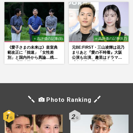
シーン秘話
⭐ 高評価の記事(9)
⭐ 高評価の記事(8.7)
《愛子さまの未来は》皇室典
元BE:FIRST・三山凌輝は花乃
範改正に「拙速」「女性差
まりあと『愛の不時着』大阪
別」と国内外から異論…残さ
公演も出演、趣里はドラマ
れた「再改正」の道
『大空港』番宣行脚に「メン
タル強すぎ」の実情
Photo Ranking