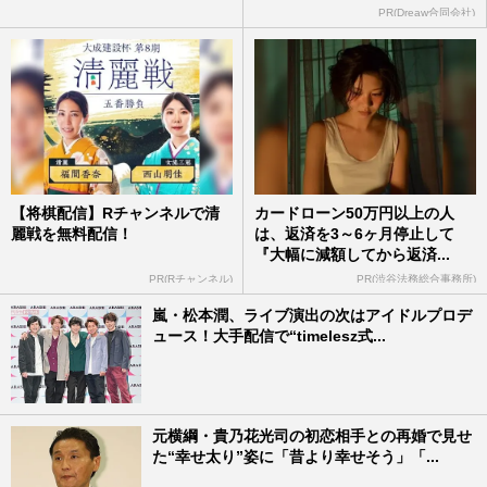
PR(Dreaw合同会社)
【将棋配信】Rチャンネルで清
カードローン50万円以上の人
麗戦を無料配信！
は、返済を3～6ヶ月停止して
『大幅に減額してから返済...
PR(Rチャンネル)
PR(渋谷法務総合事務所)
嵐・松本潤、ライブ演出の次はアイドルプロデ
ュース！大手配信で“timelesz式...
元横綱・貴乃花光司の初恋相手との再婚で見せ
た“幸せ太り”姿に「昔より幸せそう」「...