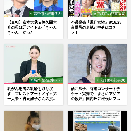
⭐ 高評価の記事(7.8)
⭐ 高評価の記事(8.3)
【真相】京本大我＆佐久間大
今週発売『週刊女性』8/18,25
介の母は元アイドル「きゃん
合併号の表紙と中身はコチ
きゃん」だった
ラ！
⭐ 高評価の記事(7.7)
⭐ 高評価の記事(8)
乳がん患者の乳輪を取り戻
酒井法子、香港コンサートチ
す！ブレストアートメイク第
ケット完売で「まさにアジア
一人者・岩元淑子さんの挑戦
の歌姫」国内外に根強いファ
と「ハードルしかない」啓発
ンで完全復活か
の“壁”