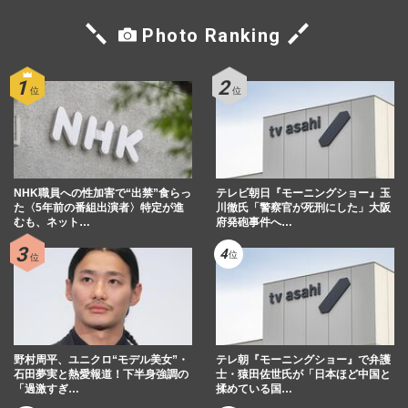
Photo Ranking
NHK職員への性加害で“出禁”食らっ
テレビ朝日『モーニングショー』玉
た〈5年前の番組出演者〉特定が進
川徹氏「警察官が死刑にした」大阪
むも、ネット…
府発砲事件へ…
野村周平、ユニクロ“モデル美女”・
テレ朝『モーニングショー』で弁護
石田夢実と熱愛報道！下半身強調の
士・猿田佐世氏が「日本ほど中国と
「過激すぎ…
揉めている国…