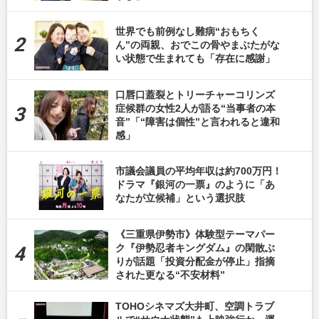
世界でも前例なし難病“おもちく
ん”の両親、おでこの骨やまぶたがな
い状態で生まれても「存在に感謝」
口唇口蓋裂とトリーチャーコリンズ
症候群の女性2人が語る“当事者の本
音”「“障害は個性”と言われると違和
感」
市議会議員の平均年収は約700万円！
ドラマ『銀河の一票』のように「あ
なたが立候補」という選択肢
《三重県伊勢市》体験型テーマパー
ク『伊勢忍者キングダム』の閑散ぶ
りが話題「投資分配金が停止」指摘
された更なる“不安材料”
TOHOシネマズ大井町、空調トラブ