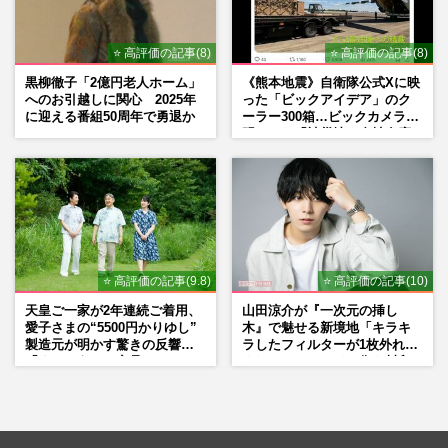
⭐ 高評価の記事(8)
⭐ 高評価の記事(8)
黒柳徹子「2億円老人ホーム」
《熊本地震》自衛隊公式Xに映
へのお引越しに関心 2025年
った「ビックアイデア」のク
に迎える番組50周年で勇退か
ーラー300箱…ビックカメラが
明かした「被災地に自社在庫
提供」の真相
⭐ 高評価の記事(9.8)
⭐ 高評価の記事(10)
天皇ご一家が2年連続ご着用、
山田涼介が『一次元の挿し
愛子さまの“5500円かりゆし”
木』で魅せる新境地「キラキ
製造元が明かす驚きの反響
ラしたフィルターが1枚外れて
「まさかうちの商品とは…」
くれたら」アイドル像を封印
した覚悟