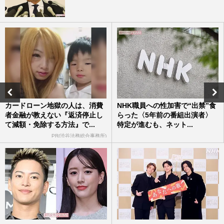
カードローン地獄の人は、消費
NHK職員への性加害で“出禁”食
者金融が教えない『返済停止し
らった〈5年前の番組出演者〉
て減額・免除する方法』で...
特定が進むも、ネット...
PR(渋谷法務総合事務所)