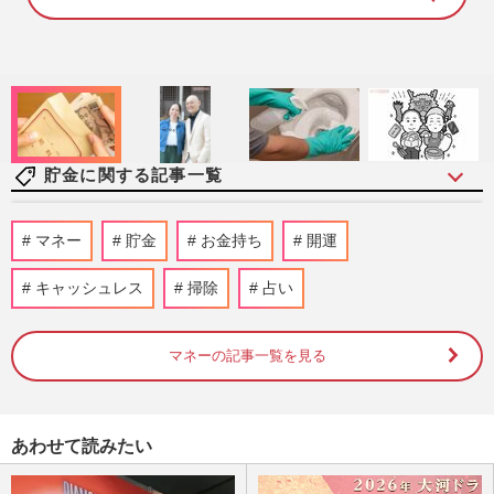
1
0
0
.
0
0
%
貯金に関する記事一覧
《生活費が浮く優待株14選》年間20万〜
マネー
貯金
お金持ち
開運
30万円おトクに! 200銘柄保有の“達人主
婦”が伝授する投資のコツ
キャッシュレス
掃除
占い
週刊女性2026年8月11日号
2026/8/2
マネーの記事一覧を見る
《老後のお金》55歳からの15年が分かれ
道…完全リタイアを遅らせて資金が必要な
期間を縮める方法
週刊女性2026年6月23日号
2026/6/14
あわせて読みたい