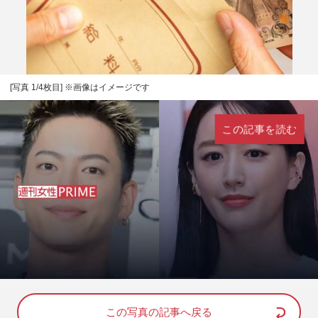
[写真 1/4枚目] ※画像はイメージです
この記事を読む
L
U
o
n
a
m
d
u
e
t
d
e
この写真の記事へ戻る
: