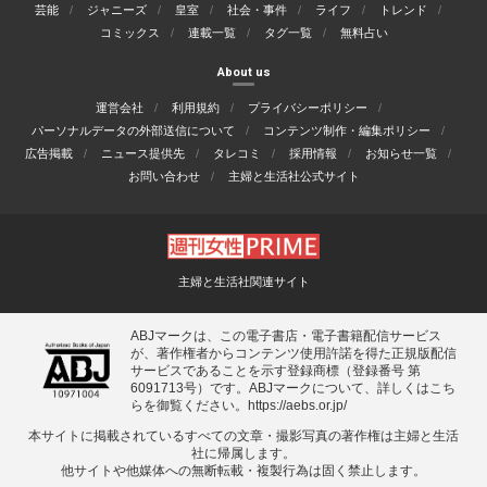
芸能
ジャニーズ
皇室
社会・事件
ライフ
トレンド
コミックス
連載一覧
タグ一覧
無料占い
About us
運営会社
利用規約
プライバシーポリシー
パーソナルデータの外部送信について
コンテンツ制作・編集ポリシー
広告掲載
ニュース提供先
タレコミ
採用情報
お知らせ一覧
お問い合わせ
主婦と生活社公式サイト
主婦と生活社関連サイト
ABJマークは、この電子書店・電子書籍配信サービス
が、著作権者からコンテンツ使用許諾を得た正規版配信
サービスであることを示す登録商標（登録番号 第
6091713号）です。ABJマークについて、詳しくはこち
らを御覧ください。
https://aebs.or.jp/
本サイトに掲載されているすべての⽂章・撮影写真の著作権は主婦と⽣活
社に帰属します。
他サイトや他媒体への無断転載・複製⾏為は固く禁⽌します。