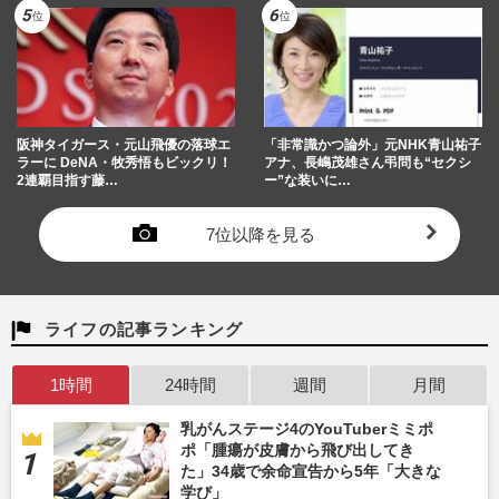
阪神タイガース・元山飛優の落球エ
「非常識かつ論外」元NHK青山祐子
ラーに DeNA・牧秀悟もビックリ！
アナ、長嶋茂雄さん弔問も“セクシ
2連覇目指す藤…
ー”な装いに…
7位以降を見る
ライフの記事ランキング
1時間
24時間
週間
月間
乳がんステージ4のYouTuberミミポ
ポ「腫瘍が皮膚から飛び出してき
た」34歳で余命宣告から5年「大きな
学び」