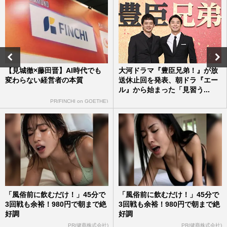
《「単身リスク」への備え方》死別・未
婚・離婚…「人生100年時代」の落とし穴
と起こりうる危機、親子“共…
週刊女性2026年5月26日号
2026/5/17
《「高級老人ホーム」の実態》入居一時金
2億円、憧れの“終の棲家”の魅力と注意点
【見城徹×藤田晋】AI時代でも
大河ドラマ『豊臣兄弟！』が放
「施設選び」のポイント…
変わらない経営者の本質
送休止回を発表、朝ドラ『エー
ル』から始まった「見習う...
週刊女性2026年4月28日・5月5日号
2026/4/26
PR(FINCHI on GOETHE)
続かない早起き・ダイエット・節約は「意
志の問題ではない」脳科学の専門家・堀田
秀吾先生が教える“習慣化…
週刊女性2026年4月21日号
2026/4/19
「風俗前に飲むだけ！」45分で
「風俗前に飲むだけ！」45分で
3回戦も余裕！980円で朝まで絶
3回戦も余裕！980円で朝まで絶
好調
好調
PR(健商株式会社)
PR(健商株式会社)