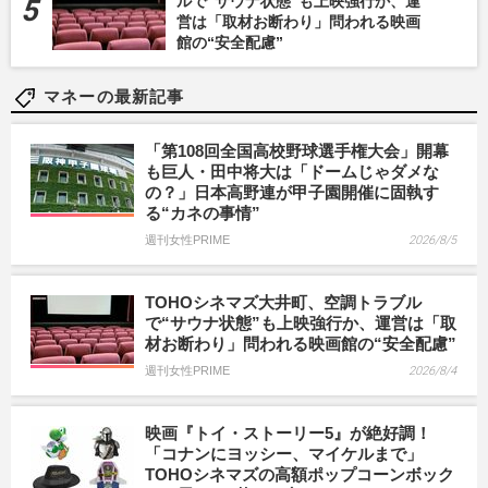
ルで“サウナ状態”も上映強行か、運
営は「取材お断わり」問われる映画
館の“安全配慮”
マネーの最新記事
「第108回全国高校野球選手権大会」開幕
も巨人・田中将大は「ドームじゃダメな
の？」日本高野連が甲子園開催に固執す
る“カネの事情”
週刊女性PRIME
2026/8/5
TOHOシネマズ大井町、空調トラブル
で“サウナ状態”も上映強行か、運営は「取
材お断わり」問われる映画館の“安全配慮”
週刊女性PRIME
2026/8/4
映画『トイ・ストーリー5』が絶好調！
「コナンにヨッシー、マイケルまで」
TOHOシネマズの高額ポップコーンボック