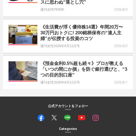
スに思わぬ“落とし穴”
週刊女性PRIME
2026/8/3
《生活費が浮く優待株14選》年間20万〜
30万円おトクに! 200銘柄保有の“達人主
婦”が伝授する投資のコツ
週刊女性2026年8月11日号
2026/8/2
《預金金利0.5%超も続々》プロが教える
「いつの間にか損」を防ぐ銀行選びと、“3
つの目的別口座”
週刊女性2026年8月11日号
2026/8/1
公式アカウントをフォロー
Categories