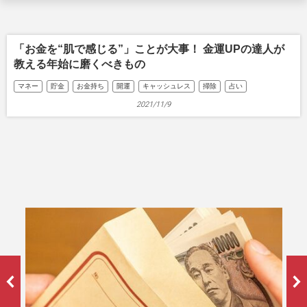
「お金を“肌で感じる”」ことが大事！ 金運UPの達人が
教える年始に磨くべきもの
マネー
貯金
お金持ち
開運
キャッシュレス
掃除
占い
2021/11/9