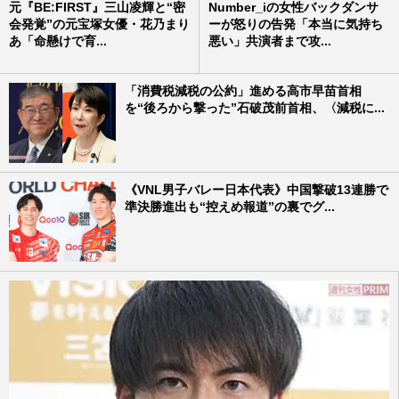
元『BE:FIRST』三山凌輝と“密
Number_iの女性バックダンサ
会発覚”の元宝塚女優・花乃まり
ーが怒りの告発「本当に気持ち
あ「命懸けで育...
悪い」共演者まで攻...
「消費税減税の公約」進める高市早苗首相
を“後ろから撃った”石破茂前首相、〈減税に...
《VNL男子バレー日本代表》中国撃破13連勝で
準決勝進出も“控えめ報道”の裏でグ...