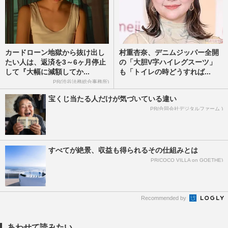
カードローン地獄から抜け出し
村重杏奈、デニムジッパー全開
たい人は、返済を3～6ヶ月停止
の「大胆V字ハイレグスーツ」
して『大幅に減額してか...
も「トイレの時どうすれば...
PR(渋谷法務総合事務所)
宝くじ当たる人だけが気づいている違い
PR(合同会社デジタルファーム )
すべてが絶景、収益も得られるその仕組みとは
PR(COCO VILLA on GOETHE)
Recommended by
あわせて読みたい