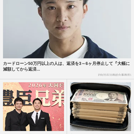
【高校野球７イニング制】に巨人・田中将
大は「反対」も、甲子園で投げ合った斎藤
佑樹は「大賛成」引退後の…
週刊女性PRIME
2026/8/6
「第108回全国高校野球選手権大会」開幕
も巨人・田中将大は「ドームじゃダメな
の？」日本高野連が甲子園開…
週刊女性PRIME
2026/8/5
カードローン50万円以上の人は、返済を3～6ヶ月停止して『大幅に
減額してから返済...
メイドを育てる学校が設立、日本執事協会
PR(渋谷法務総合事務所)
に聞いた「どんなことを学ぶの？」“萌
え”ではないメイド学校が求…
週刊女性2026年7月21日号
2026/7/28