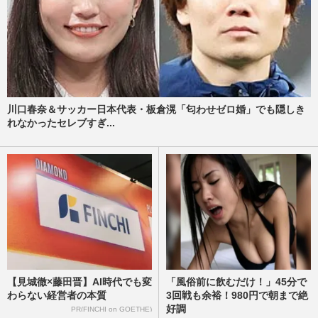
川口春奈＆サッカー日本代表・板倉滉「匂わせゼロ婚」でも隠しき
れなかったセレブすぎ...
【見城徹×藤田晋】AI時代でも変
「風俗前に飲むだけ！」45分で
わらない経営者の本質
3回戦も余裕！980円で朝まで絶
好調
PR(FINCHI on GOETHE)