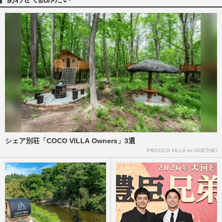
シェア別荘「COCO VILLA Owners」3選
PR(COCO VILLA on GOETHE)