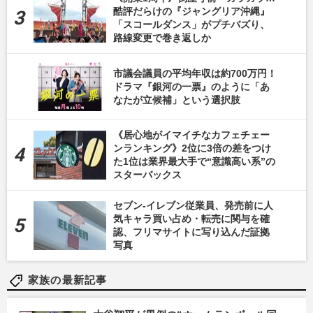
酷評だらけの『ジャングリア沖縄』
「スコールダンス」がプチバズり、
路線変更で巻き返しか
市議会議員の平均年収は約700万円！
ドラマ『銀河の一票』のように「あ
なたが立候補」という選択肢
《居心地がイマイチなカフェチェー
ンランキング》2位に3倍の差をつけ
た1位は業界最大手で“意識高い系”の
スターバックス
セブン-イレブン従業員、発売前に人
気キャラ買い占め・転売に関与を確
認、フリマサイトに写り込んだ証拠
写真
家族の最新記事