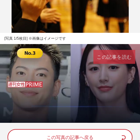
[写真 1/5枚目] ※画像はイメージです
この記事を読む
L
U
o
n
a
m
d
u
e
t
d
e
この写真の記事へ戻る
: