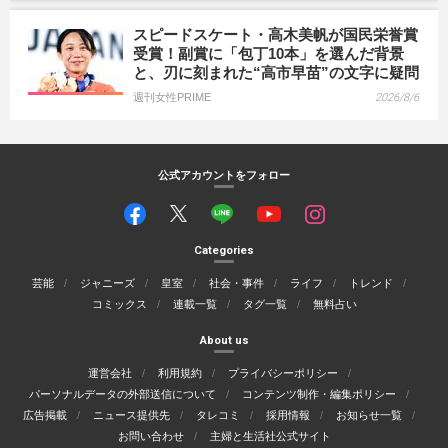
スピードスケート・高木美帆が国民栄誉賞
受賞！副賞に「包丁10本」を選んだ背景
と、刃に刻まれた“高市早苗”の文字に疑問
週刊女性PRIME
2026/8/6
公式アカウントをフォロー
Categories
芸能
ジャニーズ
皇室
社会・事件
ライフ
トレンド
コミックス
連載一覧
タグ一覧
無料占い
About us
運営会社
利用規約
プライバシーポリシー
パーソナルデータの外部送信について
コンテンツ制作・編集ポリシー
広告掲載
ニュース提供先
タレコミ
採用情報
お知らせ一覧
お問い合わせ
主婦と生活社公式サイト