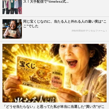
ス！大手配信で“timelesz式...
同じ宝くじなのに、当たる人と外れる人の違い実は“こ
こ”でした
PR(合同会社デジタルファーム )
「どうせ当たらない」と思ってた私が本当に当選した“買い方”がこ