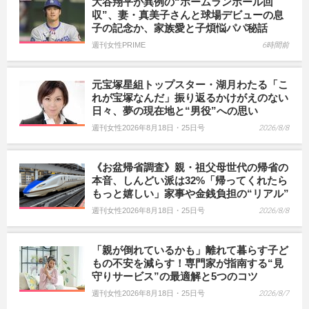
大谷翔平が異例の“ホームランボール回
収”、妻・真美子さんと球場デビューの息
子の記念か、家族愛と子煩悩パパ秘話
週刊女性PRIME
6時間前
元宝塚星組トップスター・湖月わたる「こ
れが宝塚なんだ」振り返るかけがえのない
日々、夢の現在地と“男役”への思い
週刊女性2026年8月18日・25日号
2026/8/8
《お盆帰省調査》親・祖父母世代の帰省の
本音、しんどい派は32%「帰ってくれたら
もっと嬉しい」家事や金銭負担の“リアル”
週刊女性2026年8月18日・25日号
2026/8/8
「親が倒れているかも」離れて暮らす子ど
もの不安を減らす！専門家が指南する“見
守りサービス”の最適解と5つのコツ
週刊女性2026年8月18日・25日号
2026/8/7