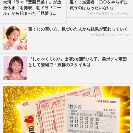
大河ドラマ『豊臣兄弟！』が放
宝くじ当選者「〇〇をやらずに
送休止回を発表、朝ドラ『エー
買うのはもったいない」
ル』から始まった「見習う...
PR(合同会社デジタルファーム )
宝くじの買い方、気づいた人から結果が変わっていく
PR(合同会社デジタルファーム )
『しゃべくり007』出演の畑野ひろ子、美ボディ軍団
として登場で「抜群のスタイルは...