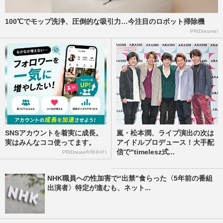
100℃でモップ洗浄、圧倒的な吸引力…今注目のロボット掃除機
PR(Dreame)
SNSアカウントを着実に成長。
嵐・松本潤、ライブ演出の次は
実はみんなココ使ってます。
アイドルプロデュース！大手配
信で“timelesz式...
PR(Dreaw合同会社)
NHK職員への性加害で“出禁”食らった〈5年前の番組
出演者〉特定が進むも、ネット...