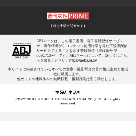
主婦と生活社関連サイト
ABJマークは、この電子書店・電子書籍配信サービス
が、著作権者からコンテンツ使用許諾を得た正規版配信
サービスであることを示す登録商標（登録番号 第
6091713号）です。ABJマークについて、詳しくはこち
らを御覧ください。
https://aebs.or.jp/
本サイトに掲載されているすべての⽂章・撮影写真の著作権は主婦と⽣活
社に帰属します。
他サイトや他媒体への無断転載・複製⾏為は固く禁⽌します。
COPYRIGHT © SHUFU TO SEIKATSU SHA CO.,LTD. All rights
reserved.