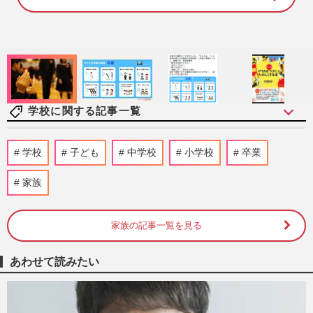
1
0
0
.
0
0
%
学校に関する記事一覧
「第108回全国高校野球選手権大会」甲子
学校
子ども
中学校
小学校
卒業
園初の女性審判委員のよる2度の“誤審”騒
動に《性別は関係ない》問…
家族
週刊女性PRIME
8時間前
家族の記事一覧を見る
元宝塚星組トップスター・湖月わたる「こ
れが宝塚なんだ」振り返るかけがえのない
日々、夢の現在地と“男役…
あわせて読みたい
週刊女性2026年8月18日・25日号
2026/8/8