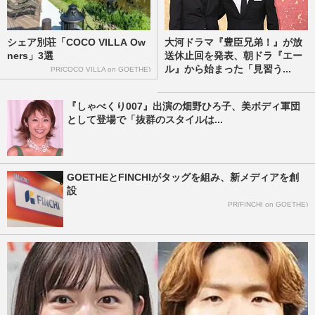
シェア別荘「COCO VILLA Ow
大河ドラマ『豊臣兄弟！』が放
ners」3選
送休止回を発表、朝ドラ『エー
ル』から始まった「見習う...
PR(COCO VILLA on GOETHE)
『しゃべくり007』出演の畑野ひろ子、美ボディ軍団
として登場で「抜群のスタイルは...
GOETHEとFINCHIがタッグを組み、新メディアを創
設
PR(FINCHI on GOETHE)