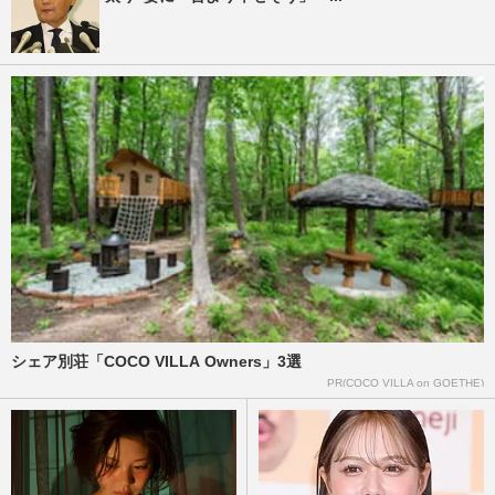
シェア別荘「COCO VILLA Owners」3選
PR(COCO VILLA on GOETHE)