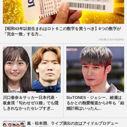
【昭和43年以前生まれはロト６この数字を買うべき】6つの数字が
「完全一致」する方...
PR(株式会社MURA)
川口春奈＆サッカー日本代表・
SixTONES・ジェシー、綾瀬は
板倉滉「匂わせゼロ婚」でも隠
るかとの熱愛報道から2年も「結
しきれなかったセレブすぎ...
婚計画はいったん...
嵐・松本潤、ライブ演出の次はアイドルプロデュー