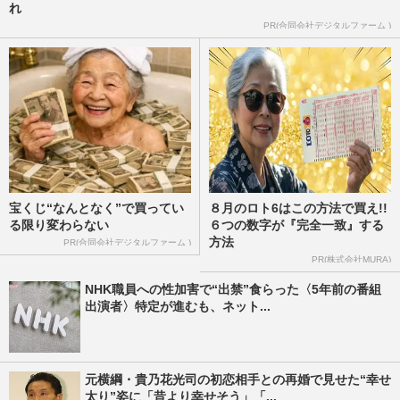
れ
PR(合同会社デジタルファーム )
宝くじ“なんとなく”で買ってい
８月のロト6はこの方法で買え!!
る限り変わらない
６つの数字が『完全一致』する
方法
PR(合同会社デジタルファーム )
PR(株式会社MURA)
NHK職員への性加害で“出禁”食らった〈5年前の番組
出演者〉特定が進むも、ネット...
元横綱・貴乃花光司の初恋相手との再婚で見せた“幸せ
太り”姿に「昔より幸せそう」「...