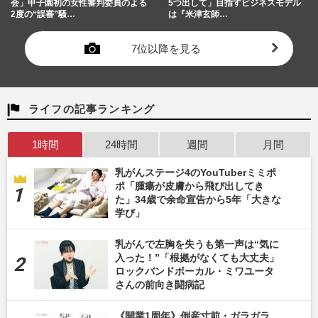
会」甲子園初の女性審判委員のよる
5つ出して」目指すビジネスモデル
2度の“誤審”騒…
は『米津玄師…
7位以降を見る
ライフの記事ランキング
1時間
24時間
週間
月間
乳がんステージ4のYouTuberミミポ
ポ「腫瘍が皮膚から飛び出してき
た」34歳で余命宣告から5年「大きな
学び」
乳がんで左胸を失うも第一声は“気に
入った！”「根拠がなくても大丈夫」
ロックバンドボーカル・ミワユータ
さんの前向き闘病記
《開業1周年》倒産寸前・ガラガラ…