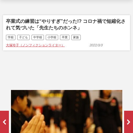
卒業式の練習は“やりすぎ”だった!? コロナ禍で短縮化さ
れて気づいた「先生たちのホンネ」
学校
子ども
中学校
小学校
卒業
家族
大塚玲子（ノンフィクションライター）
2022/3/3