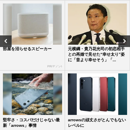
部屋を沼らせるスピーカー
元横綱・貴乃花光司の初恋相手
との再婚で見せた“幸せ太り”姿
に「昔より幸せそう」「...
PR(デノン)
堅牢さ・コスパだけじゃない最
arrowsの頑丈さがとんでもない
新「arrows」事情
レベルに