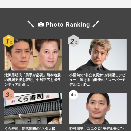
Photo Ranking
滝沢秀明氏「男手が必要」熊本地震
小栗旬の“非公表長女”が顔隠しデビ
の復興支援を表明、中居正広もボラ
ュー、透ける山田優の「スーパーモ
ンティア計画…
デルに」野…
くら寿司、閉店間際の“ネタ大盛
野村周平、ユニクロ“モデル美女”・