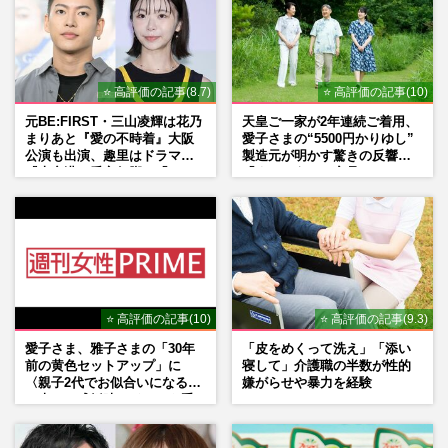
⭐ 高評価の記事(8.7)
⭐ 高評価の記事(10)
元BE:FIRST・三山凌輝は花乃
天皇ご一家が2年連続ご着用、
まりあと『愛の不時着』大阪
愛子さまの“5500円かりゆし”
公演も出演、趣里はドラマ
製造元が明かす驚きの反響
『大空港』番宣行脚に「メン
「まさかうちの商品とは…」
タル強すぎ」の実情
⭐ 高評価の記事(10)
⭐ 高評価の記事(9.3)
愛子さま、雅子さまの「30年
「皮をめくって洗え」「添い
前の黄色セットアップ」に
寝して」介護職の半数が性的
〈親子2代でお似合いになる〉
嫌がらせや暴力を経験
の声、ご成婚時のドレスも手
がけた森英恵さんとの絆