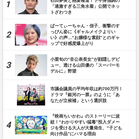
石田夢実と熱愛報道！下半身強調の
「過激すぎる三角水着」公開でネッ
トざわつき
ぱーてぃーちゃん・信子、衝撃のす
っぴん姿に《ギャルメイクよりい
い》の声…“お嬢様な素顔”とのギャ
ップで好感度爆上がり
小栗旬の“非公表長女”が顔隠しデビ
ュー、透ける山田優の「スーパーモ
デルに」野望
市議会議員の平均年収は約700万円！
ドラマ『銀河の一票』のように「あ
なたが立候補」という選択肢
『映画ちいかわ』のストーリーに波
紋！“わかりやすい猛毒”投入ダメー
ジを受ける大人が大量発生、“子ども
向け作品”にハマる理由