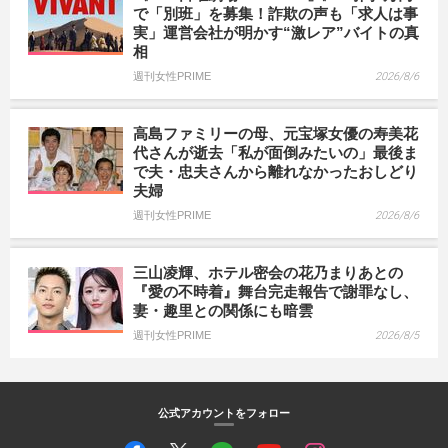
で「別班」を募集！詐欺の声も「求人は事
実」運営会社が明かす“激レア”バイトの真
相
週刊女性PRIME
2026/8/6
高島ファミリーの母、元宝塚女優の寿美花
代さんが逝去「私が面倒みたいの」最後ま
で夫・忠夫さんから離れなかったおしどり
夫婦
週刊女性PRIME
2026/8/6
三山凌輝、ホテル密会の花乃まりあとの
『愛の不時着』舞台完走報告で謝罪なし、
妻・趣里との関係にも暗雲
週刊女性PRIME
2026/8/5
公式アカウントをフォロー