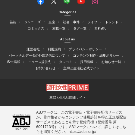
Categories
芸能
ジャニーズ
皇室
社会・事件
ライフ
トレンド
コミックス
連載一覧
タグ一覧
無料占い
About us
運営会社
利用規約
プライバシーポリシー
パーソナルデータの外部送信について
コンテンツ制作・編集ポリシー
広告掲載
ニュース提供先
タレコミ
採用情報
お知らせ一覧
お問い合わせ
主婦と生活社公式サイト
主婦と生活社関連サイト
ABJマークは、この電子書店・電子書籍配信サービス
が、著作権者からコンテンツ使用許諾を得た正規版配信
サービスであることを示す登録商標（登録番号 第
6091713号）です。ABJマークについて、詳しくはこち
らを御覧ください。
https://aebs.or.jp/