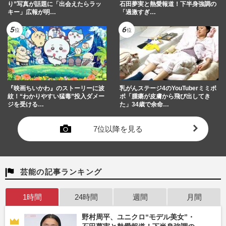
り”写真が話題に「出会えたらラッ
石田夢実と熱愛報道！下半身強調の
キー」広報が明…
「過激すぎ…
『映画ちいかわ』のストーリーに波
乳がんステージ4のYouTuberミミポ
紋！“わかりやすい猛毒”投入ダメー
ポ「腫瘍が皮膚から飛び出してき
ジを受ける…
た」34歳で余命…
7位以降を見る
芸能の記事ランキング
1時間
24時間
週間
月間
野村周平、ユニクロ“モデル美女”・