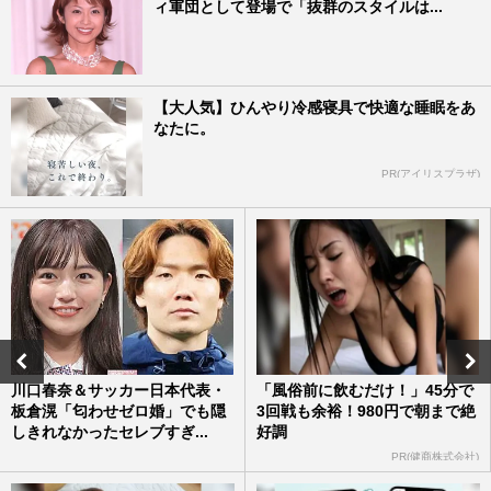
ィ軍団として登場で「抜群のスタイルは...
【大人気】ひんやり冷感寝具で快適な睡眠をあ
なたに。
PR(アイリスプラザ)
川口春奈＆サッカー日本代表・
「風俗前に飲むだけ！」45分で
板倉滉「匂わせゼロ婚」でも隠
3回戦も余裕！980円で朝まで絶
しきれなかったセレブすぎ...
好調
PR(健商株式会社)