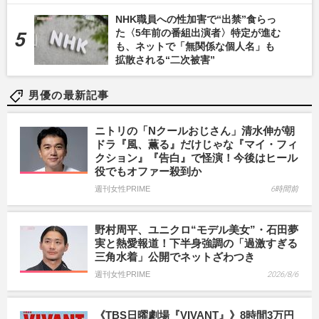
NHK職員への性加害で“出禁”食らっ
た〈5年前の番組出演者〉特定が進む
も、ネットで「無関係な個人名」も
拡散される“二次被害”
男優の最新記事
ニトリの「Nクールおじさん」清水伸が朝
ドラ『風、薫る』だけじゃな『マイ・フィ
クション』『告白』で怪演！今後はヒール
役でもオファー殺到か
週刊女性PRIME
6時間前
野村周平、ユニクロ“モデル美女”・石田夢
実と熱愛報道！下半身強調の「過激すぎる
三角水着」公開でネットざわつき
週刊女性PRIME
2026/8/6
《TBS日曜劇場『VIVANT』》8時間3万円