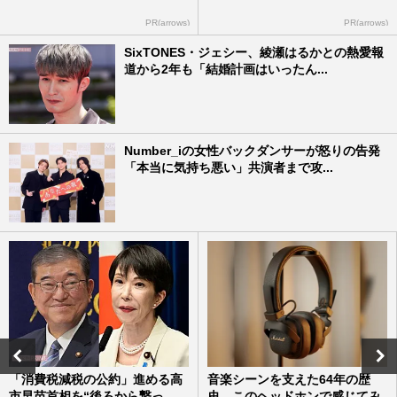
PR(arrows)
PR(arrows)
SixTONES・ジェシー、綾瀬はるかとの熱愛報
道から2年も「結婚計画はいったん...
Number_iの女性バックダンサーが怒りの告発
「本当に気持ち悪い」共演者まで攻...
「消費税減税の公約」進める高
音楽シーンを支えた64年の歴
市早苗首相を“後ろから撃っ
史、このヘッドホンで感じてみ