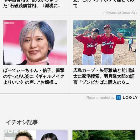
た”石破茂前首相、〈減税に...
て
PR(Marshall Group AB)
ぱーてぃーちゃん・信子、衝撃
広島カープ・矢野雅哉と前川誠
のすっぴん姿に《ギャルメイク
太に家宅捜索、羽月隆太郎の証
よりいい》の声…“お嬢様...
言「ゾンビたばこ購入の６...
Recommended by
イチオシ記事