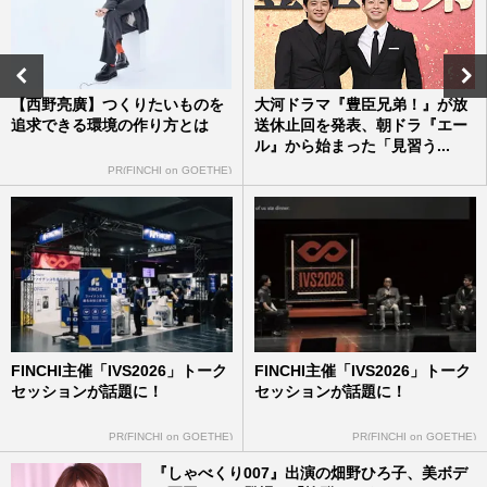
《ロスになった朝ドラ俳優ランキング》岩
田剛典や松村北斗、仲野太賀らを抑えた1
位は「社会現象となった五…
週刊女性2025年8月12日号
2025/7/31
【西野亮廣】つくりたいものを
大河ドラマ『豊臣兄弟！』が放
追求できる環境の作り方とは
送休止回を発表、朝ドラ『エー
ドラマ『対岸の家事』女性から共感の嵐
ル』から始まった「見習う...
「家事と子育ては“仕事じゃない”と言わ
れ…」原作者が明かす誕生秘…
PR(FINCHI on GOETHE)
週刊女性2025年6月3日号
2025/5/20
ディーン・フジオカ、美人すぎる妻の“太
ももがっつりタトゥー”公開で「イメージ
と違う」「ビックリ」衝撃
週刊女性PRIME
2025/4/3
FINCHI主催「IVS2026」トーク
FINCHI主催「IVS2026」トーク
セッションが話題に！
セッションが話題に！
PR(FINCHI on GOETHE)
PR(FINCHI on GOETHE)
『しゃべくり007』出演の畑野ひろ子、美ボデ