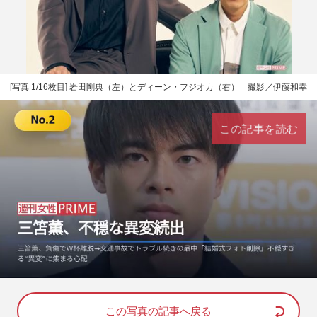
[写真 1/16枚目] 岩田剛典（左）とディーン・フジオカ（右） 撮影／伊藤和幸
この記事を読む
L
U
o
n
a
m
d
u
e
t
d
e
この写真の記事へ戻る
: