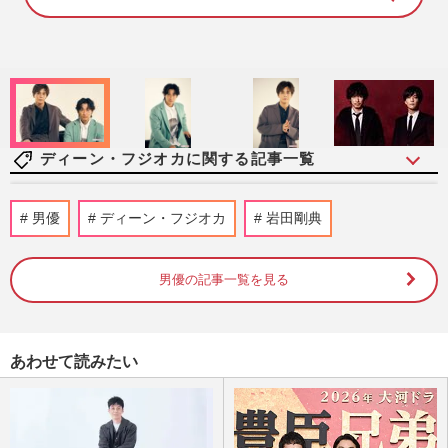
8
8
.
8
1
%
ディーン・フジオカに関する記事一覧
《朝ドラ「理想の男性パートナー」ランキ
男優
ディーン・フジオカ
岩田剛典
ングTOP10》『あんぱん』北村匠海、『あ
さが来た』玉木宏らを抑え…
週刊女性2026年6月2日号
2026/5/19
男優の記事一覧を見る
ディーン・フジオカが絵本の翻訳に挑戦！
「昔、子どもたちは僕のことをユーチュー
あわせて読みたい
バーだと思っていたんです…
週刊女性2025年11月11日・18日号
2025/11/8