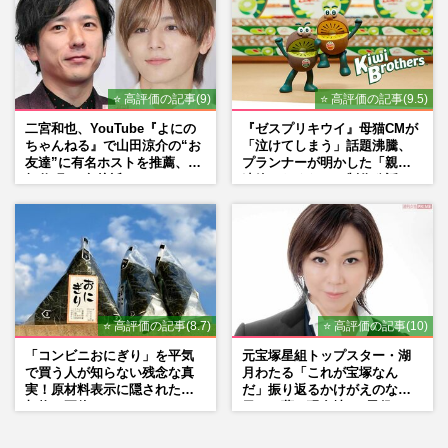
⭐ 高評価の記事(9)
⭐ 高評価の記事(9.5)
二宮和也、YouTube『よにの
『ゼスプリキウイ』母猫CMが
ちゃんねる』で山田涼介の“お
「泣けてしまう」話題沸騰、
友達”に有名ホストを推薦、歌
プランナーが明かした「親に
舞伎町に“急接近”でファン
連絡したくなる」制作秘話
「関わらないで！」
⭐ 高評価の記事(8.7)
⭐ 高評価の記事(10)
「コンビニおにぎり」を平気
元宝塚星組トップスター・湖
で買う人が知らない残念な真
月わたる「これが宝塚なん
実！原材料表示に隠された添
だ」振り返るかけがえのない
加物の正体
日々、夢の現在地と“男役”へ
の思い