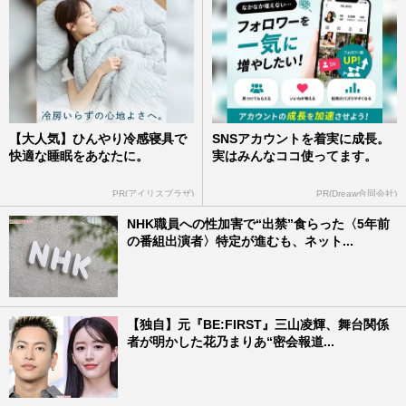
【大人気】ひんやり冷感寝具で
SNSアカウントを着実に成長。
快適な睡眠をあなたに。
実はみんなココ使ってます。
PR(アイリスプラザ)
PR(Dreaw合同会社)
NHK職員への性加害で“出禁”食らった〈5年前
の番組出演者〉特定が進むも、ネット...
【独自】元『BE:FIRST』三山凌輝、舞台関係
者が明かした花乃まりあ“密会報道...