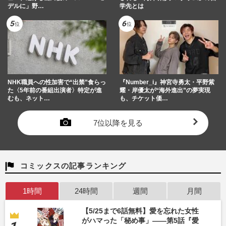
デルに」野…
学先とは
NHK職員への性加害で“出禁”食らっ
『Number_i』神宮寺勇太・平野紫
た〈5年前の番組出演者〉特定が進
耀・岸優太が“海外進出”の夢実現
むも、ネット…
も、チケット価…
7位以降を見る
コミックスの記事ランキング
1時間
24時間
週間
月間
【5/25まで6話無料】愛を忘れた女性
がハマった「秘め事」――第5話『愛