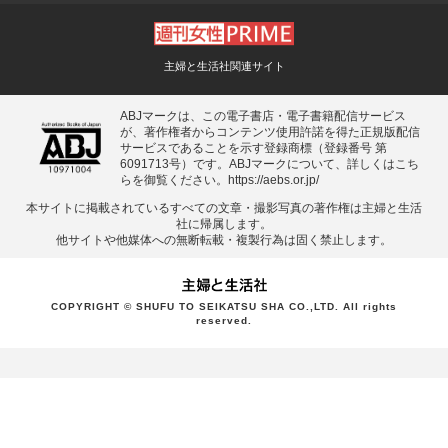
主婦と生活社関連サイト
ABJマークは、この電子書店・電子書籍配信サービス
が、著作権者からコンテンツ使用許諾を得た正規版配信
サービスであることを示す登録商標（登録番号 第
6091713号）です。ABJマークについて、詳しくはこち
らを御覧ください。
https://aebs.or.jp/
本サイトに掲載されているすべての⽂章・撮影写真の著作権は主婦と⽣活
社に帰属します。
他サイトや他媒体への無断転載・複製⾏為は固く禁⽌します。
COPYRIGHT © SHUFU TO SEIKATSU SHA CO.,LTD. All rights
reserved.