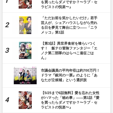
を買ったらダメですか？〜ラブ・セ
ラピストの悦楽〜』
「ただお前を笑かしたいだけ」若手
芸人が、シェアハウスしながら売れ
る日を夢見て舞台に立つ――「ニラ
メッコ」第1話
【第3話】異世界食材を喰らいつく
す！ 飯テロ冒険ファンタジー「エ
ノク第二部隊のはらぺこ遠征ごは
ん」
市議会議員の平均年収は約700万円！
ドラマ『銀河の一票』のように「あ
なたが立候補」という選択肢
【5/25まで6話無料】愛を忘れた女性
がハマった「秘め事」――第1話『愛
を買ったらダメですか？〜ラブ・セ
ラピストの悦楽〜』