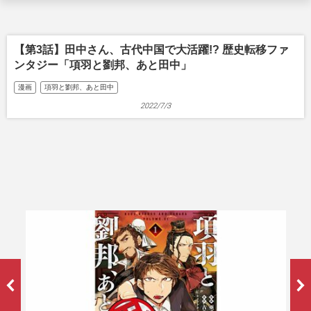
【第3話】田中さん、古代中国で大活躍!? 歴史転移ファ
ンタジー「項羽と劉邦、あと田中」
漫画
項羽と劉邦、あと田中
2022/7/3