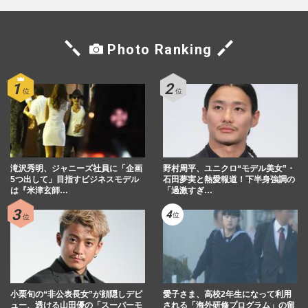
Photo Ranking
滝沢秀明、ジャニーズ社員に「企画
野村周平、ユニクロ“モデル美女”・
5つ出して」目指すビジネスモデル
石田夢実と熱愛報道！下半身強調の
は『米津玄師…
「過激すぎ…
小栗旬の“非公表長女”が顔隠しデビ
愛子さま、高校2年生になって利用
ュー、透ける山田優の「スーパーモ
される「海外研修プログラム」の留