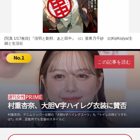
[写真 1/17枚目] 『項羽と劉邦、あと田中』（c）亜希乃千紗 (c)KijiKojiya/主
婦と生活社
この記事を読む
L
U
o
n
a
m
d
u
e
t
d