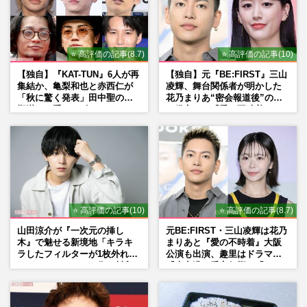
ONE PIECEカード付録の『週刊少年ジャ
ンプ』品薄でコンビニに“立ち読み専用
本”が登場、弁護士が解説する…
⭐ 高評価の記事(8.7)
⭐ 高評価の記事(10)
週刊女性PRIME
2026/7/17
【独自】『KAT-TUN』6人が再
【独自】元『BE:FIRST』三山
集結か、亀梨和也と赤西仁が
凌輝、舞台関係者が明かした
『ONE PIECE』限定カードだけ抜き取ら
「秋に驚く発表」田中聖の刑
花乃まりあ“密会報道後”の呆
れた“ジャンプの大量廃棄”が物議…「50軒
期満了と重なる“匂わせ”では
れ発言と、『愛の不時着』の
ハシゴしても買えない」の…
ない理由
劇場が答えた共演舞台の行方
週刊女性PRIME
2026/7/14
アニメ人気キャラにカップ麺、ドロップま
で…空前の『めじるしブーム』人気の背景
と「なぜできない？」“再…
⭐ 高評価の記事(10)
⭐ 高評価の記事(8.7)
週刊女性PRIME
2026/7/6
山田涼介が『一次元の挿し
元BE:FIRST・三山凌輝は花乃
木』で魅せる新境地「キラキ
まりあと『愛の不時着』大阪
ラしたフィルターが1枚外れて
公演も出演、趣里はドラマ
くれたら」アイドル像を封印
『大空港』番宣行脚に「メン
した覚悟
タル強すぎ」の実情