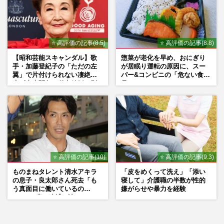
⭐ 高評価の記事(8.5)
⭐ 高評価の記事(8.8)
【昭和芸能スキャンダル】歌
惣菜が老化を早め、おにぎり
手・加藤登紀子の「ただの左
が居眠り運転の原因に、スー
翼」で片付けられない凄絶半
パー&コンビニの「危ない食
生《東大闘争、獄中結婚、別
品」
荘で内ゲバ事件》
⭐ 高評価の記事(10)
⭐ 高評価の記事(9.3)
ものまねタレント清水アキラ
「皮をめくって洗え」「添い
の息子・良太郎さん死去「も
寝して」介護職の半数が性的
う真面目に働いているの
嫌がらせや暴力を経験
で」、2度の逮捕も諦めなかっ
た芸能界“波乱に満ちた37年”