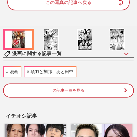
e
この写真の記事へ戻る
:
7
4
.
0
0
%
漫画に関する記事一覧
セブン-イレブン、店舗関係者の“不正入
漫画
項羽と劉邦、あと田中
手・転売”が発覚で、過去疑惑も再浮上
「経営の継続にまで影響」広…
週刊女性PRIME
2026/7/24
の記事一覧を見る
映画『キングダム 魂の決戦』、田中圭に
次ぎ三山凌輝の“ホテル密会”で「作品に泥
イチオシ記事
を塗らないで」身内が“…
週刊女性PRIME
2026/7/23