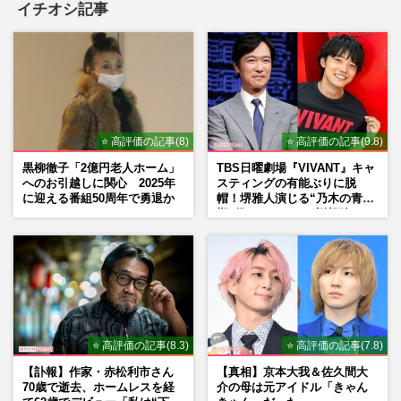
イチオシ記事
広末涼子に続いてデヴィ夫人が暴行容疑で
書類送検、蒸し返された「平手打ち」と
「傷害罪逮捕」の大騒動
週刊女性PRIME
2025/4/16
⭐ 高評価の記事(8)
⭐ 高評価の記事(9.8)
暴行容疑で書類送検されたデヴィ夫人、過
黒柳徹子「2億円老人ホーム」
TBS日曜劇場『VIVANT』キャ
去にはパワハラ言動で訴訟も「貴婦人の平
へのお引越しに関心 2025年
スティングの有能ぶりに脱
手打ちは社交界の常識」の…
に迎える番組50周年で勇退か
帽！堺雅人演じる“乃木の青年
週刊女性PRIME
2025/4/16
期”役は、そっくり説根強い
Mr.Children桜井和寿のバンド
マン長男・櫻井海音だった
筧美和子「五里霧中ってこと？」“先の見
えない”新婚ツーショットにツッコミ「闇
深そう」心配の声も
週刊女性PRIME
2025/3/4
⭐ 高評価の記事(8.3)
⭐ 高評価の記事(7.8)
【訃報】作家・赤松利市さん
【真相】京本大我＆佐久間大
70歳で逝去、ホームレスを経
介の母は元アイドル「きゃん