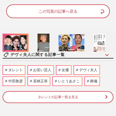
a
m
d
u
e
t
d
e
この写真の記事へ戻る
:
7
4
.
0
0
%
デヴィ夫人に関する記事一覧
林家ペーが『ヨレヨレ人生漫談』で振り返
タレント
お笑い芸人
女優
デヴィ夫人
る84年の人生、「恥ずかしかった（笑）」
ピンク衣装の秘密もぶっち…
中田敦彦
若林正恭
いとうあさこ
葬儀
週刊女性2026年7月28日・8月4日号
2026/7/21
タレントの記事一覧を見る
【哀悼秘話】美輪明宏さん、三島由紀夫が
自決直前に贈った300本のバラ…デヴィ夫
人も救われた「凄まじい美…
週刊女性2026年7月21日号
2026/7/9