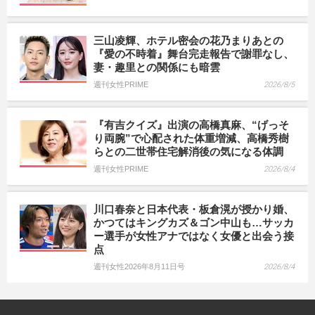
三山凌輝、ホテル密会の花乃まりあとの
『愛の不時着』舞台完走報告で謝罪なし、
妻・趣里との関係にも暗雲
週刊女性PRIME
2026/8/5
『有吉クイズ』出演の高橋真麻、“げっそ
り両腕”で心配された体重増減、高橋秀樹
らとの二世帯住宅解消後の気になる体調
週刊女性PRIME
2026/8/4
川口春奈と日本代表・板倉滉が授かり婚、
かつてはキングカズ＆ゴン中山も…サッカ
ー選手が女性アナではなく女優と出会う接
点
週刊女性2026年8月11日号
2026/8/4