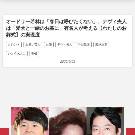
オードリー若林は「春日は呼びたくない」、デヴィ夫人
は「愛犬と一緒のお墓に」有名人が考える【わたしのお
葬式】の実現度
タレント
お笑い芸人
女優
デヴィ夫人
中田敦彦
若林正恭
いとうあさこ
葬儀
2022/9/22