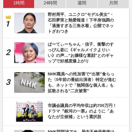
1時間
24時間
週間
月間
野村周平、ユニクロ“モデル美女”・
石田夢実と熱愛報道！下半身強調の
「過激すぎる三角水着」公開でネッ
トざわつき
ぱーてぃーちゃん・信子、衝撃のす
っぴん姿に《ギャルメイクよりい
い》の声…“お嬢様な素顔”とのギャ
ップで好感度爆上がり
NHK職員への性加害で“出禁”食らっ
た〈5年前の番組出演者〉特定が進む
も、ネットで「無関係な個人名」も
拡散される“二次被害”
市議会議員の平均年収は約700万円！
ドラマ『銀河の一票』のように「あ
なたが立候補」という選択肢
NHK阿部渉アナ、局内不倫発覚後は