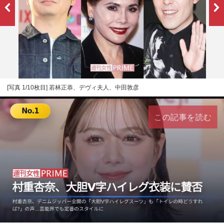
[写真 1/10枚目] 若林正恭、デヴィ夫人、中田敦彦
この記事を読む
L
U
o
n