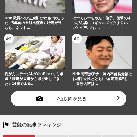
NHK職員への性加害で“出禁”食らっ
ぱーてぃーちゃん・信子、衝撃のす
た〈5年前の番組出演者〉特定が進
っぴん姿に《ギャルメイクよりい
むも、ネット…
い》の声…“お…
乳がんステージ4のYouTuberミミポ
NHK阿部渉アナ、局内不倫発覚後は
ポ「腫瘍が皮膚から飛び出してき
お相手女性とともに“在宅勤務”も
た」34歳で余命…
「業務内容は…
7位以降を見る
芸能の記事ランキング