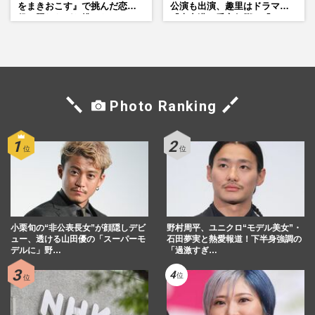
をまきおこす』で挑んだ恋人
公演も出演、趣里はドラマ
役、照れながら挑んだキュン
『大空港』番宣行脚に「メン
シーン秘話
タル強すぎ」の実情
Photo Ranking
小栗旬の“非公表長女”が顔隠しデビ
野村周平、ユニクロ“モデル美女”・
ュー、透ける山田優の「スーパーモ
石田夢実と熱愛報道！下半身強調の
デルに」野…
「過激すぎ…