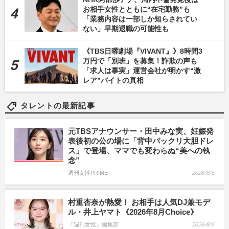
お相手女性とともに“在宅勤務”も
「業務内容は一部しか知らされてい
ない」早期退職の可能性も
《TBS日曜劇場『VIVANT』》8時間3
万円で「別班」を募集！詐欺の声も
「求人は事実」運営会社が明かす“激
レア”バイトの真相
タレントの最新記事
元TBSアナウンサー・田中みな実、妊娠発
表後初の公の場に「背中パックリ大胆ドレ
ス」で登場、ママでも変わらぬ“美への執
念”
週刊女性PRIME
2026/8/6
村重杏奈が熱愛！ お相手は人気DJ兼モデ
ル・井上ヤマト《2026年8月Choice》
『週刊女性』編集部
2026/8/6