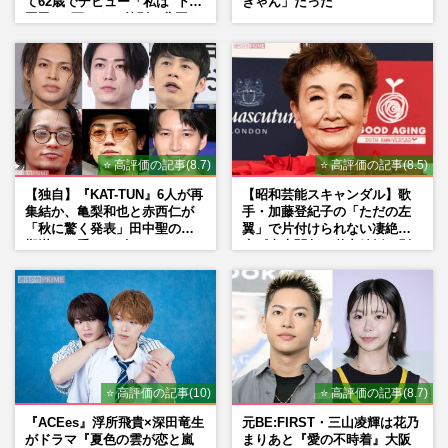
て62歳でデビュー「私は“下級
きゃん」だった
国民”。死ぬまで差別と貧困を
書き続けます」壮絶人生
⭐ 高評価の記事(8.7)
⭐ 高評価の記事(8.5)
【独自】『KAT-TUN』6人が再
【昭和芸能スキャンダル】歌
集結か、亀梨和也と赤西仁が
手・加藤登紀子の「ただの左
「秋に驚く発表」田中聖の刑
翼」で片付けられない凄絶半
期満了と重なる“匂わせ”では
生《東大闘争、獄中結婚、別
ない理由
荘で内ゲバ事件》
⭐ 高評価の記事(10)
⭐ 高評価の記事(8.7)
『ACEes』浮所飛貴×深田竜生
元BE:FIRST・三山凌輝は花乃
がドラマ『夏色の雲が恋と嵐
まりあと『愛の不時着』大阪