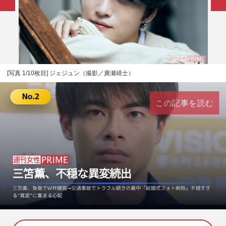
[写真 1/10枚目] ジェジュン（撮影／廣瀬靖士）
この記事を読む
L
U
o
n
a
m
d
u
e
t