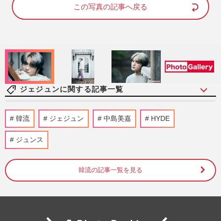
d
e
この写真の記事へ戻る
:
1
0
0
.
0
0
%
ジェジュンに関する記事一覧
ジェジュンがアルバム『FLOWER
韓流
ジェジュン
中島美嘉
HYDE
GARDEN』発売、日本が「第二の母国」
で「ラッキーな場所」だと言える理由
ジュンス
週刊女性2024年7月2日号
2024/6/20
韓流の記事一覧を見る
今週発売『週刊女性』7/2号の表紙と中身
はコチラ！
週刊女性本誌からのお知らせ
2024/6/18