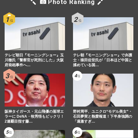
Photo Ranking
ジェジュンが日本ソロデビュー5周年で新
事務所設立！明かした“オーディション開
催予定”も「結婚は時間が…
週刊女性2023年7月18日号
2023/7/6
今週発売『週刊女性』7/18号の表紙と中身
はコチラ！
週刊女性本誌からのお知らせ
2023/7/4
テレビ朝日『モーニングショー』玉
テレ朝『モーニングショー』で弁護
川徹氏「警察官が死刑にした」大阪
士・猿田佐世氏が「日本ほど中国と
府発砲事件へ…
揉めている国…
今週発売『週刊女性』11/29号の表紙と中
身はコチラ！
週刊女性本誌からのお知らせ
2022/11/15
阪神タイガース・元山飛優の落球エ
野村周平、ユニクロ“モデル美女”・
ラーに DeNA・牧秀悟もビックリ！
石田夢実と熱愛報道！下半身強調の
2連覇目指す藤…
「過激すぎ…