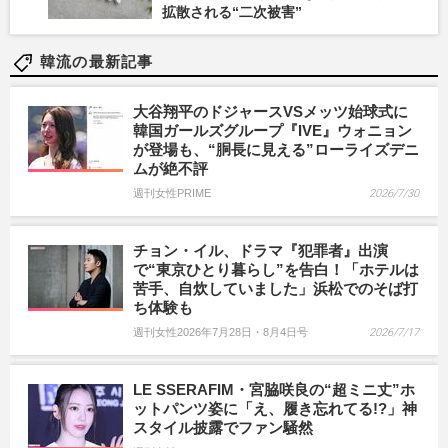
拡散される“二次被害”
韓流の最新記事
大谷翔平のドジャースVSメッツ始球式に
韓国ガールズグループ『IVE』ウォニョン
が登場も、“胴長に見える”ローライズデニ
ムが絶不評
週刊女性PRIME
2026/7/30
チョン・イル、ドラマ『犯罪者』出演
で“東京ひとり暮らし”を告白！「ホテルは
苦手、自炊していました」浜松でのそば打
ち体験も
週刊女性2026年7月28日・8月4日号
2026/7/17
LE SSERAFIM・宮脇咲良の“超ミニ丈”ホ
ットパンツ姿に「え、履き忘れてる!?」神
スタイル披露でファン騒然