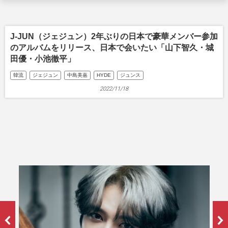
J-JUN（ジェジュン）2年ぶりの日本で豪華メンバー参加
のアルバムをリリース、日本で会いたい「山下智久・城
田優・小池徹平」
韓流
ジェジュン
中島美嘉
HYDE
ジュンス
2022/11/18