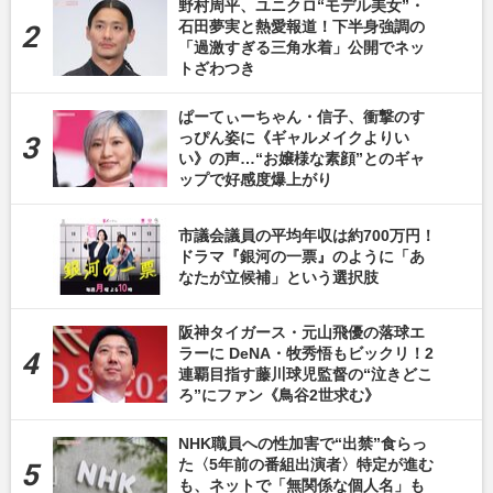
野村周平、ユニクロ“モデル美女”・
石田夢実と熱愛報道！下半身強調の
「過激すぎる三角水着」公開でネッ
トざわつき
ぱーてぃーちゃん・信子、衝撃のす
っぴん姿に《ギャルメイクよりい
い》の声…“お嬢様な素顔”とのギャ
ップで好感度爆上がり
市議会議員の平均年収は約700万円！
ドラマ『銀河の一票』のように「あ
なたが立候補」という選択肢
阪神タイガース・元山飛優の落球エ
ラーに DeNA・牧秀悟もビックリ！2
連覇目指す藤川球児監督の“泣きどこ
ろ”にファン《鳥谷2世求む》
NHK職員への性加害で“出禁”食らっ
た〈5年前の番組出演者〉特定が進む
も、ネットで「無関係な個人名」も