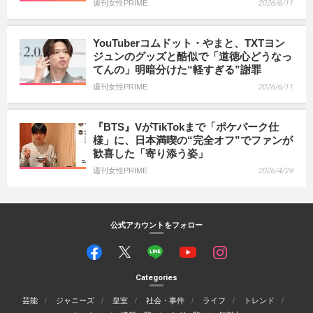
週刊女性PRIME
2026/6/11
YouTuberコムドット・やまと、TXTヨン
ジュンのグッズと酷似で「道徳心どうなっ
てんの」明暗分けた“軽すぎる”謝罪
週刊女性PRIME
2026/6/11
『BTS』VがTikTokまで「ポケパーク仕
様」に、日本満喫の“完全オフ”でファンが
歓喜した「寄り添う姿」
週刊女性PRIME
2026/4/29
公式アカウントをフォロー
Categories
芸能
ジャニーズ
皇室
社会・事件
ライフ
トレンド