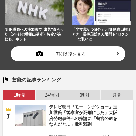
NHK職員への性加害で“出禁”食らっ
「非常識かつ論外」元NHK青山祐子
た〈5年前の番組出演者〉特定が進
アナ、長嶋茂雄さん弔問も“セクシ
むも、ネット…
ー”な装いに…
7位以降を見る
芸能の記事ランキング
1時間
24時間
週間
月間
テレビ朝日『モーニングショー』玉
川徹氏「警察官が死刑にした」大阪
府発砲事件への持論に「警官の命を
なんだと…」批判殺到