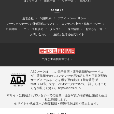
コミックス
連載一覧
タグ一覧
無料占い
About us
運営会社
利用規約
プライバシーポリシー
パーソナルデータの外部送信について
コンテンツ制作・編集ポリシー
広告掲載
ニュース提供先
タレコミ
採用情報
お知らせ一覧
お問い合わせ
主婦と生活社公式サイト
主婦と生活社関連サイト
ABJマークは、この電子書店・電子書籍配信サービス
が、著作権者からコンテンツ使用許諾を得た正規版配信
サービスであることを示す登録商標（登録番号 第
6091713号）です。ABJマークについて、詳しくはこち
らを御覧ください。
https://aebs.or.jp/
本サイトに掲載されているすべての⽂章・撮影写真の著作権は主婦と⽣活
社に帰属します。
他サイトや他媒体への無断転載・複製⾏為は固く禁⽌します。