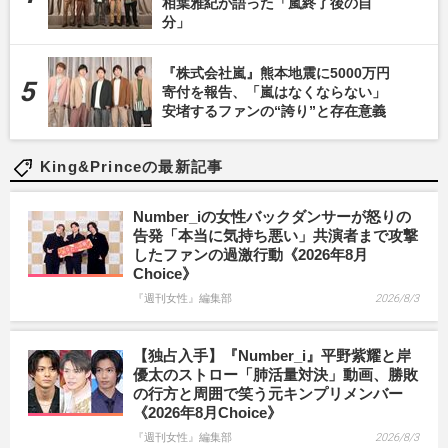
相葉雅紀が語った「嵐終了後の自
分」
『株式会社嵐』熊本地震に5000万円
寄付を報告、「嵐はなくならない」
安堵するファンの“誇り”と存在意義
King&Princeの最新記事
Number_iの女性バックダンサーが怒りの
告発「本当に気持ち悪い」共演者まで攻撃
したファンの過激行動《2026年8月
Choice》
『週刊女性』編集部
2026/8/3
【独占入手】『Number_i』平野紫耀と岸
優太のストロー「肺活量対決」動画、勝敗
の行方と周囲で笑う元キンプリメンバー
《2026年8月Choice》
『週刊女性』編集部
2026/8/3