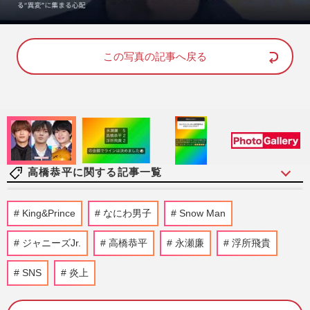
L
U
o
n
a
m
d
u
e
t
d
e
この写真の記事へ戻る
:
9
6
.
2
4
%
高橋恭平に関する記事一覧
高橋恭平、なにわ男子では「キラキラした
King&Prince
なにわ男子
Snow Man
6人の中にひとりだけ、いびつな存在がい
る」自分の立ち位置を語る
ジャニーズJr.
高橋恭平
永瀬廉
浮所飛貴
週刊女性2025年11月11日・18日号
2025/10/31
SNS
炎上
今週発売『週刊女性』11/11・18合併号の
表紙と中身はコチラ！