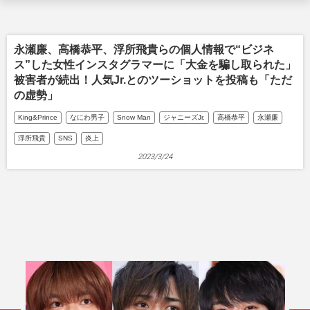
永瀬廉、高橋恭平、浮所飛貴らの個人情報で“ビジネ
ス”した女性インスタグラマーに「大金を騙し取られた」
被害者が続出！人気Jr.とのツーショットを投稿も「ただ
の虚勢」
King&Prince
なにわ男子
Snow Man
ジャニーズJr.
高橋恭平
永瀬廉
浮所飛貴
SNS
炎上
2023/3/24