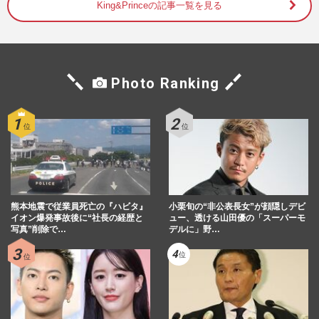
King&Princeの記事一覧を見る
週刊女性本誌からのお知らせ
2025/10/28
なにわ男子「宇宙に行きましょう!」“7月
28日”公演を徹底リポート!メンバー念願の
Photo Ranking
フライングパフォーマン…
週刊女性2025年8月19日・26日号
2025/8/5
ジャニーズ時代はありえなかった！他事務
所イケメンと共演NGが解禁で実現した
「令和のイケメンパラダイス」
週刊女性2025年1月1日号
2024/12/20
熊本地震で従業員死亡の『ハビタ』
小栗旬の“非公表長女”が顔隠しデビ
イオン爆発事故後に“社長の経歴と
ュー、透ける山田優の「スーパーモ
なにわ男子アジアツアー発表でファン激
写真”削除で…
デルに」野…
怒、道枝駿佑以外のメンバー冷遇危惧も運
営側が手本にした“嵐の前例…
週刊女性PRIME
2024/8/14