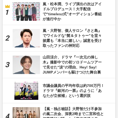
嵐・松本潤、ライブ演出の次はアイ
ドルプロデュース！大手配信
で“timelesz式”オーディション番組
が進行中か
嵐・大野智、個人サロン『さと島』
でワイルドな“髭＆タトゥー”を堂々
披露も「本当に嬉しい」誠意を受け
取ったファンの神対応
山田涼介、ドラマ『一次元の挿し
木』撮影中での初ソロドームツアー
で見せた“涙”の理由、Hey! Say!
JUMPメンバーも駆けつけた舞台裏
市議会議員の平均年収は約700万円！
ドラマ『銀河の一票』のように「あ
なたが立候補」という選択肢
【嵐・独占秘話】大野智だけ不参加
の嵐二次会、深夜2時まで二宮和也と