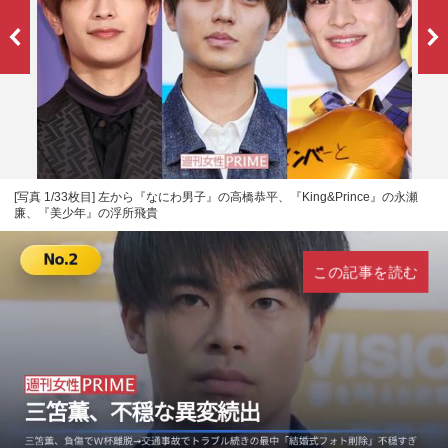
[写真 1/33枚目] 左から『なにわ男子』の高橋恭平、『King&Prince』の永瀬
廉、『美少年』の浮所飛貴
この記事を読む