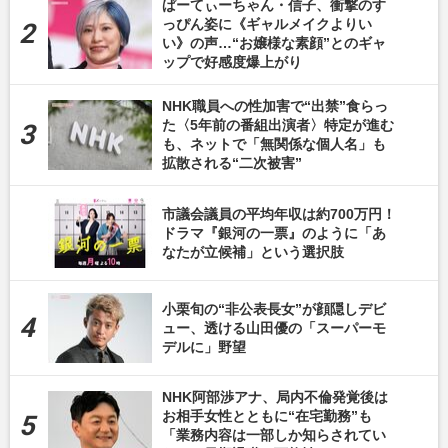
ぱーてぃーちゃん・信子、衝撃のす
っぴん姿に《ギャルメイクよりい
い》の声…“お嬢様な素顔”とのギャ
ップで好感度爆上がり
NHK職員への性加害で“出禁”食らっ
た〈5年前の番組出演者〉特定が進む
も、ネットで「無関係な個人名」も
拡散される“二次被害”
市議会議員の平均年収は約700万円！
ドラマ『銀河の一票』のように「あ
なたが立候補」という選択肢
小栗旬の“非公表長女”が顔隠しデビ
ュー、透ける山田優の「スーパーモ
デルに」野望
NHK阿部渉アナ、局内不倫発覚後は
お相手女性とともに“在宅勤務”も
「業務内容は一部しか知らされてい