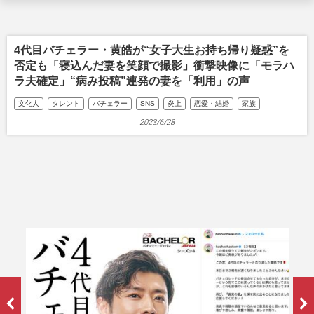
4代目バチェラー・黄皓が“女子大生お持ち帰り疑惑”を
否定も「寝込んだ妻を笑顔で撮影」衝撃映像に「モラハ
ラ夫確定」“病み投稿”連発の妻を「利用」の声
文化人
タレント
バチェラー
SNS
炎上
恋愛・結婚
家族
2023/6/28