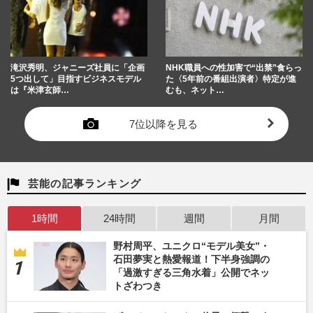
滝沢秀明、ジャニーズ社員に「企画
NHK職員への性加害で“出禁”食らっ
5つ出して」目指すビジネスモデル
た〈5年前の番組出演者〉特定が進
は『米津玄師…
むも、ネット…
7位以降を見る
芸能の記事ランキング
1時間
24時間
週間
月間
野村周平、ユニクロ“モデル美女”・
石田夢実と熱愛報道！下半身強調の
「過激すぎる三角水着」公開でネッ
トざわつき