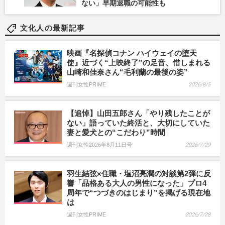
ない」早期退職の可能性も
文化人の最新記事
映画『名探偵コナン ハイウェイの堕天
使』近づく“上映終了”の足音、惜しまれる
山崎和佳奈さん“毛利蘭の最後の姿”
週刊女性PRIME
2026/8/5
【追悼】山田五郎さん「やり残したことが
ない」語っていた終活と、大切にしていた
妻と愛犬との“こだわり”時間
週刊女性2026年8月11日号
2026/7/29
羽生結弦×住職・塩沼亮潤の対談第2弾に反
響「品格ある大人の男性になった」プロ4
周年で“つづきのはじまり”を掲げる現在地
は
週刊女性PRIME
2026/7/28