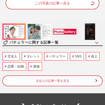
d
e
この写真の記事へ戻る
:
1
0
0
.
0
0
%
バチェラーに関する記事一覧
千葉雄大&ララランド・サーヤら出演の
文化人
タレント
バチェラー
SNS
炎上
Prime Video『セフレと恋人の境界線』、
攻めすぎワードにお茶の間激怒
恋愛・結婚
家族
週刊女性PRIME
2025/8/31
文化人の記事一覧を見る
『バチェロレッテ3』東大卒の元官僚の超
エリート美女に恋が生まれない異常事態が
発生、史上初“モテない”…
週刊女性PRIME
2024/7/16