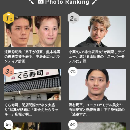
Photo Ranking
4代目バチェラー黄皓、妻・秋倉諒子と離
婚調停中に“別な女性”とお忍び海外旅行！
双方弁護士の食い違う離…
週刊女性PRIME
2024/3/16
『バチェラー・ジャパン』シーズン5で人
気の大内悠里、キャバ嬢時代の“本当の評
滝沢秀明氏「男手が必要」熊本地震
判” グループで表彰「オ…
小栗旬の“非公表長女”が顔隠しデビ
の復興支援を表明、中居正広もボラ
ュー、透ける山田優の「スーパーモ
週刊女性PRIME
2023/8/24
ンティア計画…
デルに」野…
4代目バチェラー黄皓の妻が“病み投稿”の
次は「明るい未来があるとは思えない」に
『いいね』で広がる憶測…
週刊女性PRIME
2023/8/19
くら寿司、閉店間際の“ネタ大盛
野村周平、ユニクロ“モデル美女”・
り”写真が話題に「出会えたらラッ
石田夢実と熱愛報道！下半身強調の
キー」広報が明…
「過激すぎ…