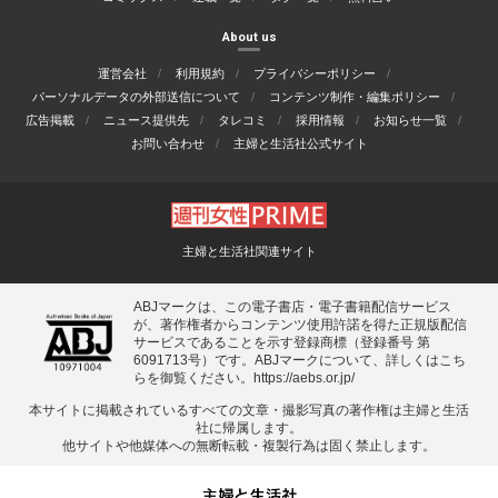
About us
運営会社
利用規約
プライバシーポリシー
パーソナルデータの外部送信について
コンテンツ制作・編集ポリシー
広告掲載
ニュース提供先
タレコミ
採用情報
お知らせ一覧
お問い合わせ
主婦と生活社公式サイト
主婦と生活社関連サイト
ABJマークは、この電子書店・電子書籍配信サービス
が、著作権者からコンテンツ使用許諾を得た正規版配信
サービスであることを示す登録商標（登録番号 第
6091713号）です。ABJマークについて、詳しくはこち
らを御覧ください。
https://aebs.or.jp/
本サイトに掲載されているすべての⽂章・撮影写真の著作権は主婦と⽣活
社に帰属します。
他サイトや他媒体への無断転載・複製⾏為は固く禁⽌します。