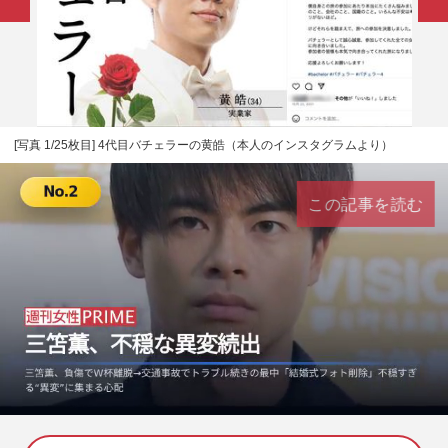
[写真 1/25枚目] 4代目バチェラーの黄皓（本人のインスタグラムより）
この記事を読む
L
U
o
n
a
m
d
u
e
t