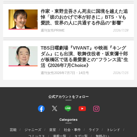
作家・東野圭吾さん死去に国境を越えた追
悼「彼のおかげで本が好きに」BTS・Vも
愛読、世界の人に共通する作品の“影響”
週刊女性PRIME
2026/7/28
TBS日曜劇場『VIVANT』や映画『キング
ダム』にも出演、歌舞伎役者・坂東彌十郎
が板橋区で送る最愛妻との“フランス流”生
活《2026年7月Choice》
週刊女性2026年7月7日・14日号
2026/7/25
公式アカウントをフォロー
Categories
芸能
ジャニーズ
皇室
社会・事件
ライフ
トレンド
コミックス
連載一覧
タグ一覧
無料占い