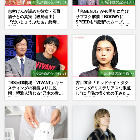
⭐ 高評価の記事(9.5)
⭐ 高評価の記事(10)
志村けんが認めた彼女・石野
『光GENJI』が40周年に向け
陽子との真実【破局理由】
サブスク解禁！BOOWYに
『だいじょうぶだぁ』終焉の
SPEEDも“復活”のムーブ、本
裏側
人たちのコメント続々で急浮
上する“再結成”の道
⭐ 高評価の記事(9.8)
⭐ 高評価の記事(9.7)
TBS日曜劇場『VIVANT』キャ
古川琴音『ミッドナイトタク
スティングの有能ぶりに脱
シー』の“ミステリアスな眼差
帽！堺雅人演じる“乃木の青年
し”に「僕の描く女の子みた
期”役は、そっくり説根強い
い」現代美術家・奈良美智氏
Mr.Children桜井和寿のバンド
もSNSで“公認”
マン長男・櫻井海音だった