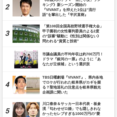
キング》新シーズン開始の
『VIVANT』を抑えた1位は“流行
語”を輩出した『半沢直樹』
「第108回全国高校野球選手権大会」
甲子園初の女性審判委員のよる2度
の“誤審”騒動に《性別は関係ない》
問われる“資質と技術”
市議会議員の平均年収は約700万円！
ドラマ『銀河の一票』のように「あ
なたが立候補」という選択肢
TBS日曜劇場『VIVANT』、県内各地
でロケが行われた岐阜県がカギを握
る？聖地巡礼の注意点を岐阜県観光
企画課に聞いた
川口春奈＆サッカー日本代表・板倉
滉「匂わせゼロ婚」でも隠しきれな
かったセレブすぎる1000万円の“愛