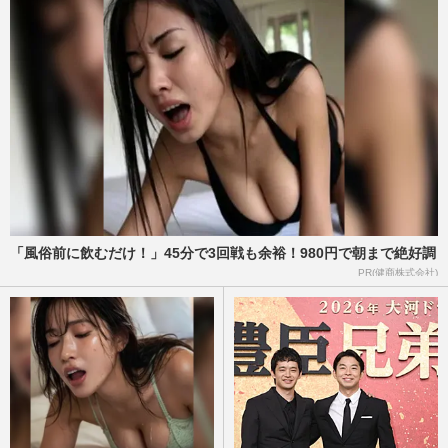
週刊女性2026年8月18日・25日号
2026/8/9
TBS日曜劇場『VIVANT』、県内各地でロ
ケが行われた岐阜県がカギを握る？聖地巡
礼の注意点を岐阜県観光企画…
週刊女性PRIME
2026/8/9
ニトリの「Nクールおじさん」清水伸が朝
ドラ『風、薫る』だけじゃな『マイ・フィ
クション』『告白』で怪演…
「風俗前に飲むだけ！」45分で3回戦も余裕！980円で朝まで絶好調
週刊女性PRIME
2026/8/8
PR(健商株式会社)
蒼井優主演・TBSドラマ『Tシャツが乾く
まで』が激バズリ中「“考察ドラマ”とは一
線を画している」散りばめ…
週刊女性2026年8月18日・25日号
2026/8/7