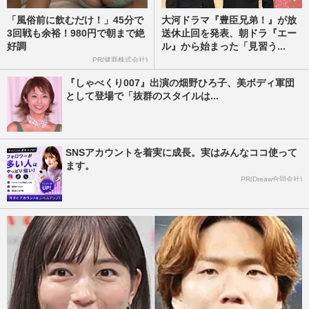
「風俗前に飲むだけ！」45分で
大河ドラマ『豊臣兄弟！』が放
3回戦も余裕！980円で朝まで絶
送休止回を発表、朝ドラ『エー
好調
ル』から始まった「見習う...
PR(健商株式会社)
『しゃべくり007』出演の畑野ひろ子、美ボディ軍団
として登場で「抜群のスタイルは...
SNSアカウントを着実に成長。実はみんなココ使って
ます。
PR(Dreaw合同会社)