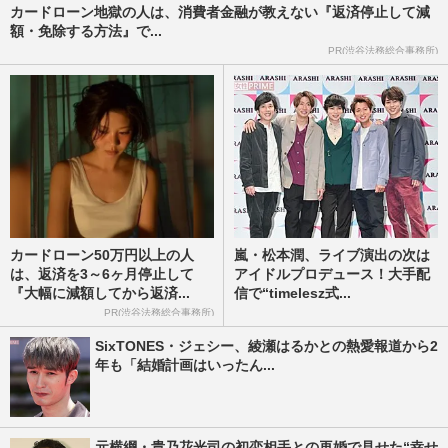
カードローン地獄の人は、消費者金融が教えない『返済停止して減
額・免除する方法』で...
PR(渋谷法務総合事務所)
カードローン50万円以上の人
嵐・松本潤、ライブ演出の次は
は、返済を3～6ヶ月停止して
アイドルプロデュース！大手配
『大幅に減額してから返済...
信で“timelesz式...
PR(渋谷法務総合事務所)
SixTONES・ジェシー、綾瀬はるかとの熱愛報道から2
年も「結婚計画はいったん...
元横綱・貴乃花光司の初恋相手との再婚で見せた“幸せ