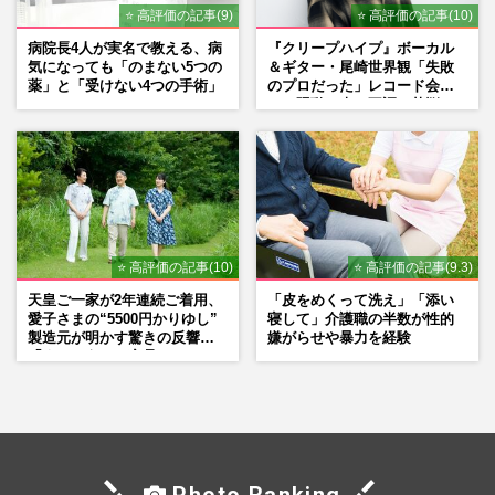
⭐ 高評価の記事(9)
⭐ 高評価の記事(10)
病院長4人が実名で教える、病
『クリープハイプ』ボーカル
気になっても「のまない5つの
＆ギター・尾崎世界観「失敗
薬」と「受けない4つの手術」
のプロだった」レコード会社
との騒動、声の不調…苦悩の
先で見つけた“今”
⭐ 高評価の記事(10)
⭐ 高評価の記事(9.3)
天皇ご一家が2年連続ご着用、
「皮をめくって洗え」「添い
愛子さまの“5500円かりゆし”
寝して」介護職の半数が性的
製造元が明かす驚きの反響
嫌がらせや暴力を経験
「まさかうちの商品とは…」
Photo Ranking