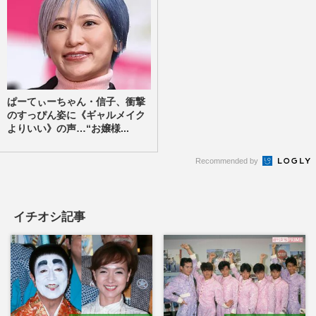
ぱーてぃーちゃん・信子、衝撃
のすっぴん姿に《ギャルメイク
よりいい》の声…“お嬢様...
Recommended by
イチオシ記事