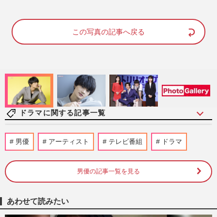
M
u
この写真の記事へ戻る
t
e
ドラマに関する記事一覧
《堺雅人のドラマ「当たり役」ランキン
男優
アーティスト
テレビ番組
ドラマ
グ》新シーズン開始の『VIVANT』を抑え
た1位は“流行語”を輩出した…
週刊女性2026年8月11日号
2時間前
男優の記事一覧を見る
堺雅人主演・日曜劇場『VIVANT』劇中の
あわせて読みたい
秘密組織“別班”はフィクション？専門家は
「工作活動は必要」リアル…