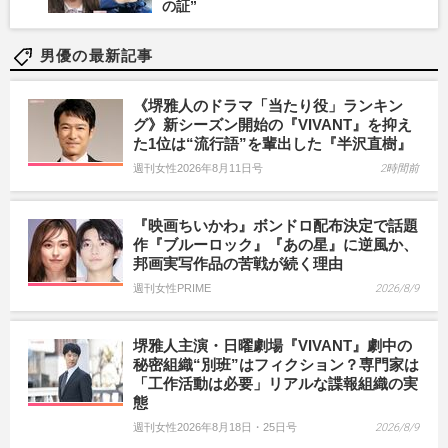
の証”
男優の最新記事
《堺雅人のドラマ「当たり役」ランキン
グ》新シーズン開始の『VIVANT』を抑え
た1位は“流行語”を輩出した『半沢直樹』
週刊女性2026年8月11日号
2時間前
『映画ちいかわ』ボンドロ配布決定で話題
作『ブルーロック』『あの星』に逆風か、
邦画実写作品の苦戦が続く理由
週刊女性PRIME
2026/8/9
堺雅人主演・日曜劇場『VIVANT』劇中の
秘密組織“別班”はフィクション？専門家は
「工作活動は必要」リアルな諜報組織の実
態
週刊女性2026年8月18日・25日号
2026/8/9