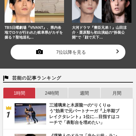
TBS日曜劇場『VIVANT』、県内各
大河ドラマ『豊臣兄弟！』山田涼
地でロケが行われた岐阜県がカギを
介・栗原類ら初出演組の“扮装公
握る？聖地巡礼…
開”で「顔で天下…
7位以降を見る
芸能の記事ランキング
1時間
24時間
週間
月間
三浦璃来と木原龍一の“りくりゅ
う”効果で元パートナーガ『上半期ブ
レイクタレント』1位に…目指すはコ
ーチで「表彰台を埋めたい」
《堺雅人のドラマ「当たり役」ラン