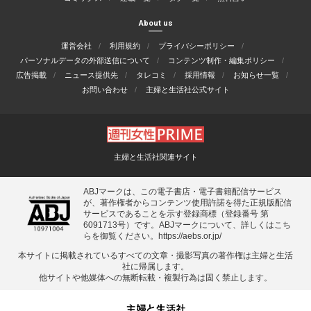
About us
運営会社
利用規約
プライバシーポリシー
パーソナルデータの外部送信について
コンテンツ制作・編集ポリシー
広告掲載
ニュース提供先
タレコミ
採用情報
お知らせ一覧
お問い合わせ
主婦と生活社公式サイト
主婦と生活社関連サイト
ABJマークは、この電子書店・電子書籍配信サービス
が、著作権者からコンテンツ使用許諾を得た正規版配信
サービスであることを示す登録商標（登録番号 第
6091713号）です。ABJマークについて、詳しくはこち
らを御覧ください。
https://aebs.or.jp/
本サイトに掲載されているすべての⽂章・撮影写真の著作権は主婦と⽣活
社に帰属します。
他サイトや他媒体への無断転載・複製⾏為は固く禁⽌します。