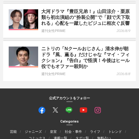
大河ドラマ『豊臣兄弟！』山田涼介・栗原
類ら初出演組の“扮装公開”で「顔で天下取
れる」心配を一蹴したビジュに相次ぐ反響
週刊女性PRIME
2026/8/9
ニトリの「Nクールおじさん」清水伸が朝
ドラ『風、薫る』だけじゃな『マイ・フィ
クション』『告白』で怪演！今後はヒール
役でもオファー殺到か
週刊女性PRIME
2026/8/8
公式アカウントをフォロー
Categories
芸能
ジャニーズ
皇室
社会・事件
ライフ
トレンド
コミックス
連載一覧
タグ一覧
無料占い