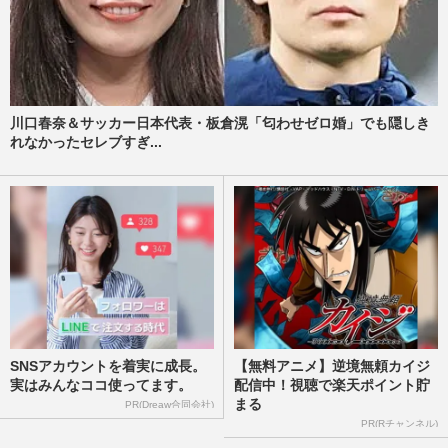
川口春奈＆サッカー日本代表・板倉滉「匂わせゼロ婚」でも隠しき
れなかったセレブすぎ...
SNSアカウントを着実に成長。
【無料アニメ】逆境無頼カイジ
実はみんなココ使ってます。
配信中！視聴で楽天ポイント貯
まる
PR(Dreaw合同会社)
PR(Rチャンネル)