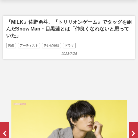
『M!LK』佐野勇斗、『トリリオンゲーム』でタッグを組
んだSnow Man・目黒蓮とは「仲良くなれないと思って
いた」
男優
アーティスト
テレビ番組
ドラマ
2023/7/28