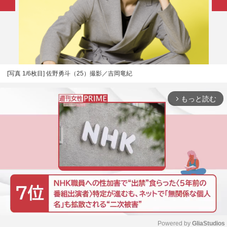
[写真 1/6枚目] 佐野勇斗（25）撮影／吉岡竜紀
もっと読む
arrow_forward_ios
Powered by 
GliaStudios