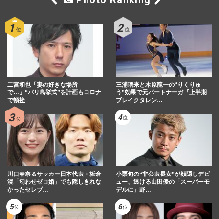
二宮和也「妻の好きな場所
三浦璃来と木原龍一の“りくりゅ
で…」“バリ島挙式”を計画もコロナ
う”効果で元パートナーガ『上半期
で頓挫
ブレイクタレン…
川口春奈＆サッカー日本代表・板倉
小栗旬の“非公表長女”が顔隠しデビ
滉「匂わせゼロ婚」でも隠しきれな
ュー、透ける山田優の「スーパーモ
かったセレブ…
デルに」野…