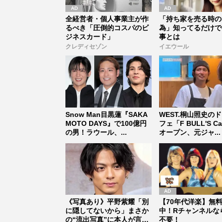
全経営者・個人事業主が作
「持ち家を売る時の
るべき「圧倒的コスパのビ
為」知ってるだけで
ジネスカード」
事とは
クレディセゾン
イエウール
Snow Man目黒蓮『SAKA
WEST.桐山照史の
MOTO DAYS』で100億円
フェ「F BULL'S C
の男！ラウール、...
オープン、元ジャ...
《写真あり》平野紫耀「別
【70年代洋楽】無
に隠してないから」まさか
中！Rチャンネルな
の“流出写真”に本人が言
不要！