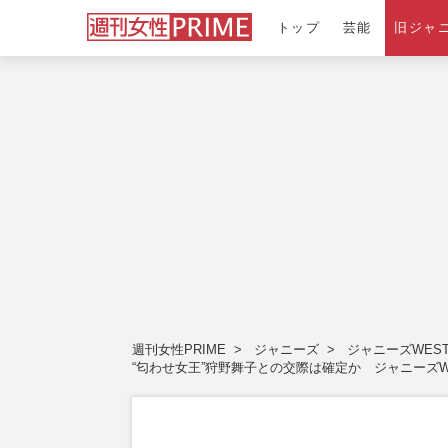
トップ
芸能
旧ジャ
週刊女性PRIME
ジャニーズ
ジャニーズWES
“匂わせ女王”狩野舞子との交際は確定か ジャニーズ