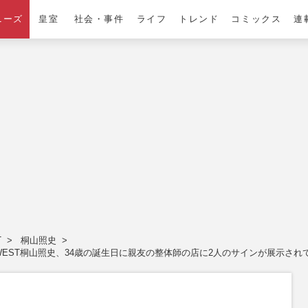
ニーズ
皇室
社会・事件
ライフ
トレンド
コミックス
連
T
桐山照史
WEST桐山照史、34歳の誕生日に親友の整体師の店に2人のサインが展示さ