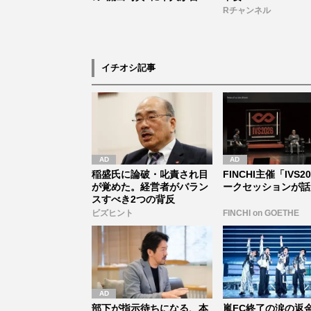
及！“エ...
Rチャンネル
イチオシ記事
稲盛氏に論破・叱責され目
FINCHI主催「IVS2
が覚めた。経営者がバラン
ークセッションが話
スすべき2つの背反
ビズヒント
FINCHI on GOETHE
部下が指示待ちになる、本
嵐FC終了の涙の返