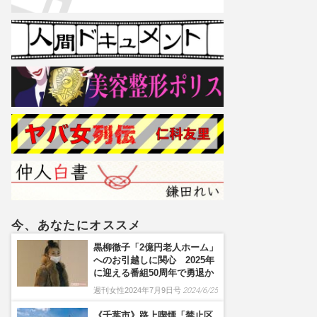
今、あなたにオススメ
黒柳徹子「2億円老人ホーム」
へのお引越しに関心 2025年
に迎える番組50周年で勇退か
週刊女性2024年7月9日号
2024/6/25
《千葉市》路上喫煙「禁止区