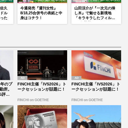
佐久
今週発売『週刊女性』
山田涼介が『一次元の挿
ドル
8/18,25合併号の表紙と中
し木』で魅せる新境地
った
身はコチラ！
「キラキラしたフィルタ
ーが1枚外れてくれたら」
アイドル像を封印した覚
悟
5年のプ
FINCHI主催「IVS2026」ト
FINCHI主催「IVS2026」ト
勘所。
ークセッションが話題に！
ークセッションが話題に！
G評
FINCHI on GOETHE
FINCHI on GOETHE