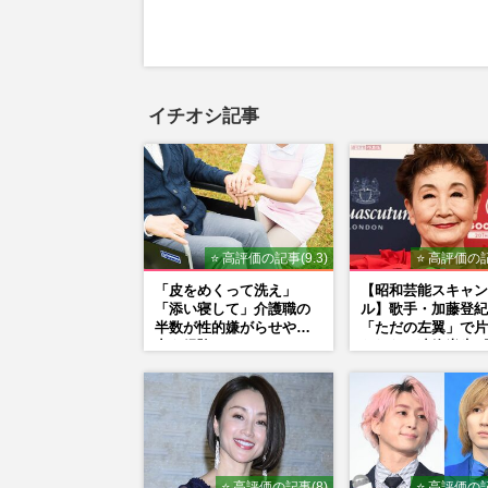
イチオシ記事
⭐ 高評価の記事(9.3)
⭐ 高評価の記
「皮をめくって洗え」
【昭和芸能スキャン
「添い寝して」介護職の
ル】歌手・加藤登紀
半数が性的嫌がらせや暴
「ただの左翼」で片
力を経験
られない凄絶半生《
闘争、獄中結婚、別
内ゲバ事件》
⭐ 高評価の記事(8)
⭐ 高評価の記