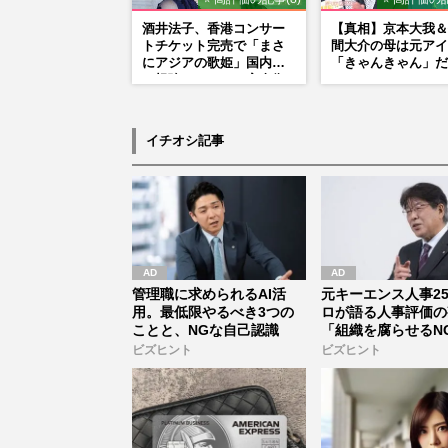
酒井法子、香港コンサー
【真相】京本大我＆
トチケット完売で「まさ
間大介の母は元アイ
にアジアの歌姫」国内外
「きゃんきゃん」だ
に根強いファンで完全復
活か
イチオシ記事
管理職に求められるAI活
元キーエンス人事2
用。最低限やるべき3つの
ロが語る人事評価の
ことと、NGな自己認識
「組織を腐らせるN
価」とは...
ビズヒント
ビズヒント