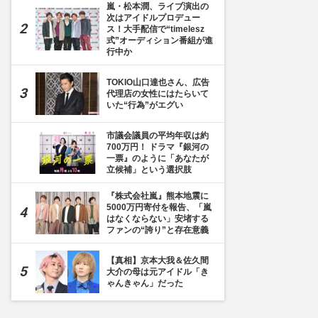
嵐・松本潤、ライブ演出の
次はアイドルプロデュー
ス！大手配信で“timelesz
式”オーディション番組が進
行中か
TOKIO山口達也さん、広告
代理店の女性にはたらいて
いた“行為”がエグい
市議会議員の平均年収は約
700万円！ ドラマ『銀河の
一票』のように「あなたが
目]
立候補」という選択肢
『株式会社嵐』熊本地震に
5000万円寄付を報告、「嵐
はなくならない」安堵する
ファンの“誇り”と存在意義
【真相】京本大我＆佐久間
大介の母は元アイドル「き
ゃんきゃん」だった