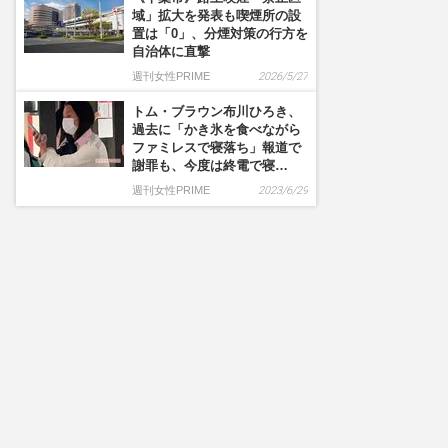
域」拡大を発表も喫煙所の設
置は「0」、分煙対策の行方を
自治体に直撃
週刊女性PRIME
2026/5/27
トム・ブラウン布川ひろき、
過去に「かき氷を食べながら
ファミレスで寝落ち」報道で
謝罪も、今度は終電で寝…
週刊女性PRIME
2023/6/29