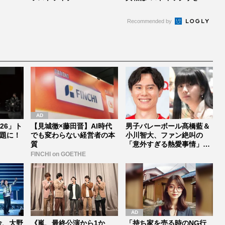
激ヤセ”だ...
Recommended by
026」ト
【見城徹×藤田晋】AI時代
男子バレーボール髙橋藍＆
題に！
でも変わらない経営者の本
小川智大、ファン絶叫の
質
「意外すぎる熱愛事情」と
素顔【バレ...
FINCHI on GOETHE
金、大野
《嵐、最終公演から1か
「持ち家を売る時のNG行