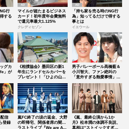
NG行
マイルが超たまるビジネス
「持ち家を売る時のNG行
得する
カード！初年度年会費無料
為」知ってるだけで得する
で還元率最大1.125%
事とは
クレディセゾン
イエウール
ドッグカ
《相撲協会》墨田区の新1
男子バレーボール髙橋藍＆
afe」が
年生にランドセルカバーを
小川智大、ファン絶叫の
プレゼント！「ひよの山」
「意外すぎる熱愛事情」と
は“黄色...
素顔【バレ...
料配信
嵐FC終了の涙の返金、大野
《嵐、最終公演から1か
ら登録
の即帰宅、関係者席の闇…
月》松本潤の体調不良説、
ラストライブ『We are A...
真相は“ストイックすぎる