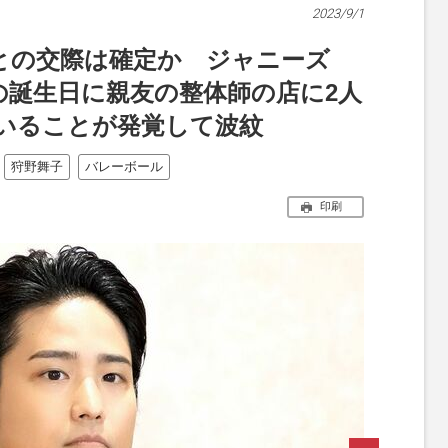
2023/9/1
子との交際は確定か ジャニーズ
歳の誕生日に親友の整体師の店に2人
いることが発覚して波紋
狩野舞子
バレーボール
印刷