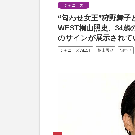
ジャニーズ
“匂わせ女王”狩野舞
WEST桐山照史、34
のサインが展示されて
ジャニーズWEST
桐山照史
匂わせ