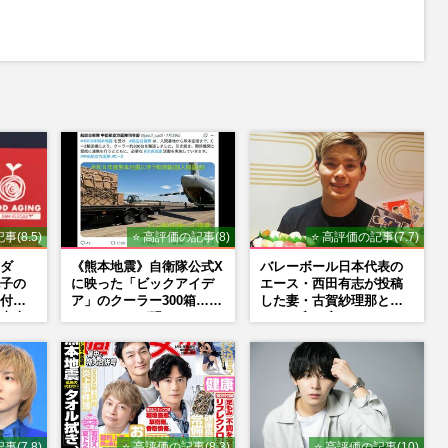
M
u
t
e
事(8.5)
⭐ 高評価の記事(8)
⭐ 高評価の記事(7.7)
ダ
《熊本地震》自衛隊公式X
バレーボール日本代表の
子の
に映った「ビックアイデ
エース・西田有志が投稿
付け
ア」のクーラー300箱…ビ
した妻・古賀紗理那と
東大
ックカメラが明かした
の“ラブラブショット”に
荘で
「被災地に自社在庫提
「絶対に今じゃない」
供」の真相
「空気読んで」ネット上
で批判殺到の理由
事(7.8)
⭐ 高評価の記事(8.3)
⭐ 高評価の記事(10)