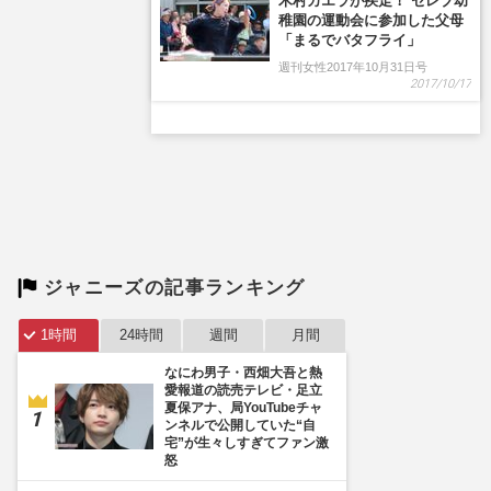
木村カエラが疾走！ セレブ幼
稚園の運動会に参加した父母
「まるでバタフライ」
週刊女性2017年10月31日号
2017/10/17
ジャニーズの記事ランキング
1時間
24時間
週間
月間
なにわ男子・西畑大吾と熱
愛報道の読売テレビ・足立
夏保アナ、局YouTubeチャ
ンネルで公開していた“自
宅”が生々しすぎてファン激
怒