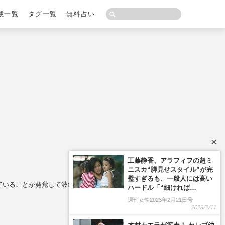
載一覧
タグ一覧
無料占い
×
工藤静香、アラフィフの超ミ
ニスカ“脚見せスタイル”が完
璧すぎるも、一般人には高い
れていることが発覚して波紋
ハードル「“細ければ…
週刊女性2023年2月21日号
2023/2/11