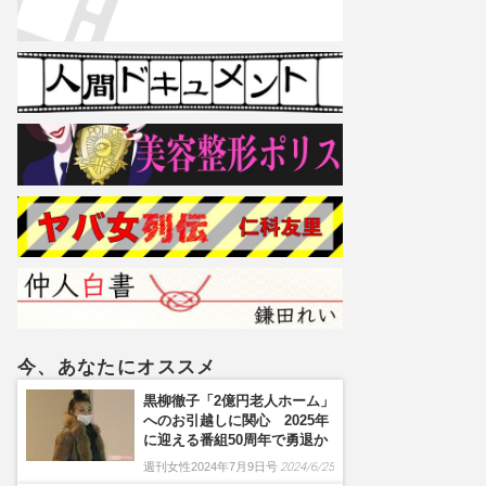
今、あなたにオススメ
黒柳徹子「2億円老人ホーム」
へのお引越しに関心 2025年
に迎える番組50周年で勇退か
週刊女性2024年7月9日号
2024/6/25