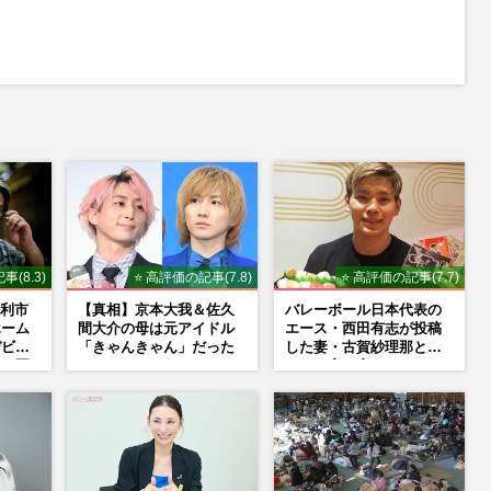
M
u
t
e
事(8.3)
⭐ 高評価の記事(7.8)
⭐ 高評価の記事(7.7)
利市
【真相】京本大我＆佐久
バレーボール日本代表の
ホーム
間大介の母は元アイドル
エース・西田有志が投稿
デビュ
「きゃんきゃん」だった
した妻・古賀紗理那と
”。死
の“ラブラブショット”に
書き
「絶対に今じゃない」
「空気読んで」ネット上
で批判殺到の理由