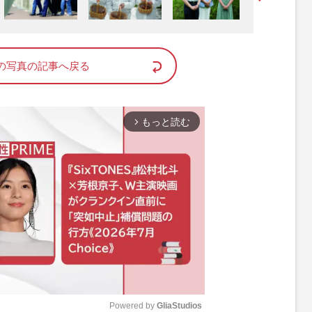
の写真の記事へ戻る
もっと読む
arrow_forward_ios
Powered by 
GliaStudios