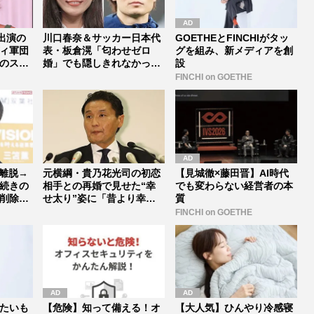
出演の
川口春奈＆サッカー日本代
GOETHEとFINCHIがタッ
ィ軍団
表・板倉滉「匂わせゼロ
グを組み、新メディアを創
のスタ
婚」でも隠しきれなかった
設
セレブすぎ...
FINCHI on GOETHE
離脱→
元横綱・貴乃花光司の初恋
【見城徹×藤田晋】AI時代
続きの
相手との再婚で見せた“幸
でも変わらない経営者の本
削除」
せ太り”姿に「昔より幸せ
質
そう」「...
FINCHI on GOETHE
たいも
【危険】知って備える！オ
【大人気】ひんやり冷感寝