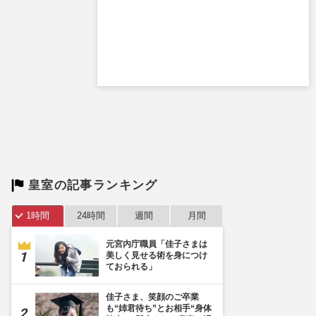
口唇口蓋裂とトリーチャーコ
リンズ症候群の女性2人が語
る“当事者の本音”「“障害は
個性”と言われると違…
週刊女性PRIME
2025/4/20
皇室の記事ランキング
1時間
24時間
週間
月間
元宮内庁職員「佳子さまは
美しく見せる術を身につけ
ておられる」
佳子さま、笑顔のご卒業
も“姉君待ち”とお相手“身体