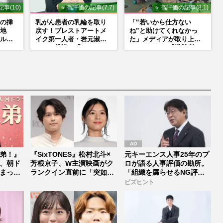
事(10)
⭐ 高評価の記事(7.7)
⭐ 高評価の記事(8.1)
の挿
乳がん患者の乳輪を取り
「“若いから仕方ない
地
戻す！ブレストアートメ
ね”と助けてくれなかっ
ルタ
イク第一人者・岩元淑子
た」メディアが取り上げ
たら」
さんの挑戦と「ハードル
てこなかった『避難所で
た覚
しかない」啓発の“壁”
の性暴力』
弟！』
『SixTONES』松村北斗×
元キーエンス人事25年のプ
、朝ド
芳根京子、W主演映画がク
ロが語る人事評価の勘所。
まった
ランクイン直前に「突如中
「組織を腐らせるNG評
止...
価」とは...
ビズヒント