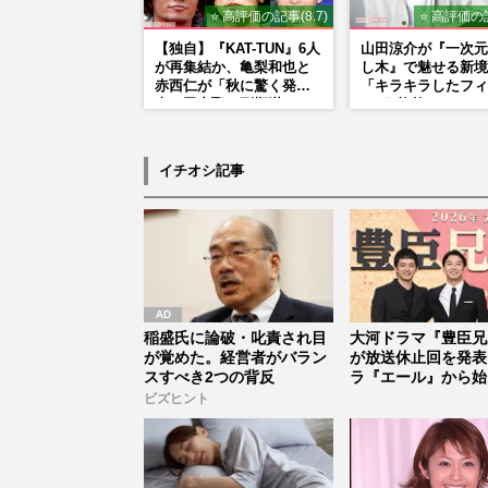
⭐ 高評価の記事(8.7)
⭐ 高評価の記
【独自】『KAT-TUN』6人
山田涼介が『一次元
が再集結か、亀梨和也と
し木』で魅せる新境
赤西仁が「秋に驚く発
「キラキラしたフィ
表」田中聖の刑期満了と
ーが1枚外れてくれ
重なる“匂わせ”ではない
アイドル像を封印し
理由
悟
イチオシ記事
稲盛氏に論破・叱責され目
大河ドラマ『豊臣兄
が覚めた。経営者がバラン
が放送休止回を発表
スすべき2つの背反
ラ『エール』から始
「見習う...
ビズヒント