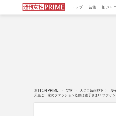
トップ
芸能
旧ジャ
週刊女性PRIME
皇室
天皇皇后両陛下
愛
天皇ご一家のファッション監修は雅子さま!? ファッ