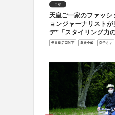
皇室
天皇ご一家のファッショ
ョンジャーナリストが
デ”「スタイリング力
天皇皇后両陛下
皇族全般
愛子さま