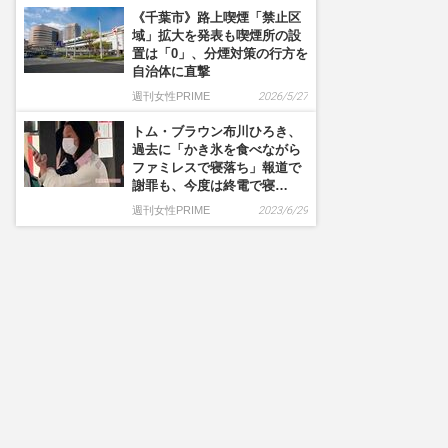
《千葉市》路上喫煙「禁止区
域」拡大を発表も喫煙所の設
置は「0」、分煙対策の行方を
自治体に直撃
週刊女性PRIME
2026/5/27
トム・ブラウン布川ひろき、
過去に「かき氷を食べながら
ファミレスで寝落ち」報道で
謝罪も、今度は終電で寝…
週刊女性PRIME
2023/6/29