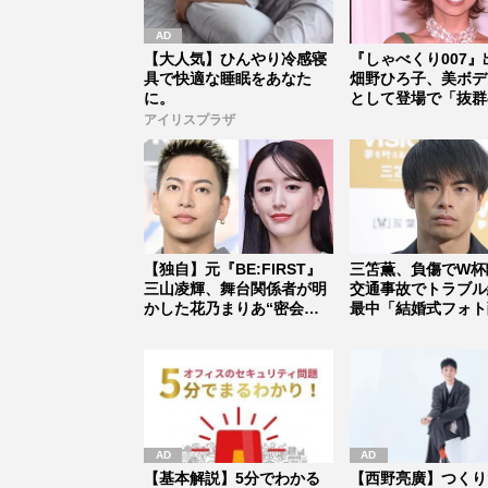
【大人気】ひんやり冷感寝
『しゃべくり007』
具で快適な睡眠をあなた
畑野ひろ子、美ボデ
に。
として登場で「抜群
イルは...
アイリスプラザ
【独自】元『BE:FIRST』
三笘薫、負傷でW杯
三山凌輝、舞台関係者が明
交通事故でトラブル
かした花乃まりあ“密会報
最中「結婚式フォト
道...
不穏すぎ...
【基本解説】5分でわかる
【西野亮廣】つくり