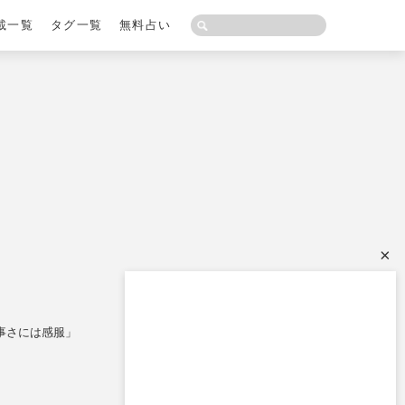
載一覧
タグ一覧
無料占い
×
工藤静香、アラフィフの超ミ
ニスカ“脚見せスタイル”が完
璧すぎるも、一般人には高い
事さには感服」
ハードル「“細ければ…
週刊女性2023年2月21日号
2023/2/11