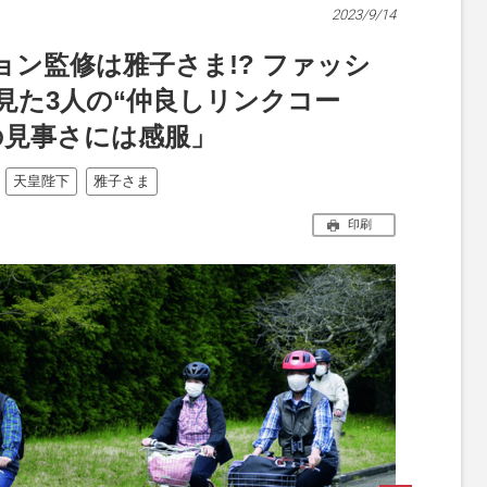
2023/9/14
ン監修は雅子さま!? ファッシ
見た3人の“仲良しリンクコー
の見事さには感服」
天皇陛下
雅子さま
印刷