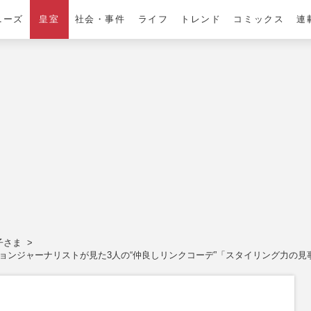
ニーズ
皇室
社会・事件
ライフ
トレンド
コミックス
連
子さま
ションジャーナリストが見た3人の“仲良しリンクコーデ”「スタイリング力の見