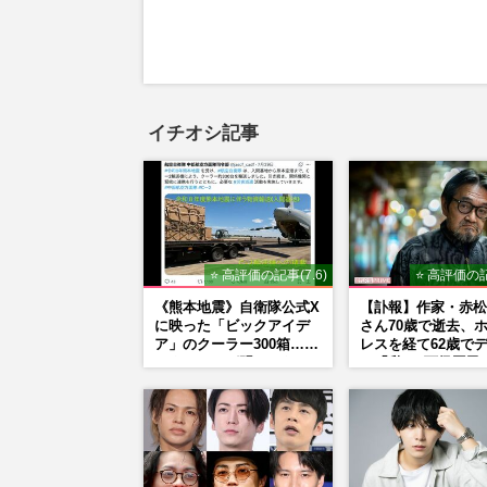
イチオシ記事
⭐ 高評価の記事(7.6)
⭐ 高評価の記
《熊本地震》自衛隊公式X
【訃報】作家・赤松
に映った「ビックアイデ
さん70歳で逝去、
ア」のクーラー300箱…ビ
レスを経て62歳で
ックカメラが明かした
ー「私は“下級国民
「被災地に自社在庫提
ぬまで差別と貧困を
供」の真相
続けます」壮絶人生