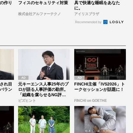
の作り
フィスのセキュリティ対策
具で快適な睡眠をあなた
に。
株式会社アルファーテクノ
アイリスプラザ
Recommended by
され目
元キーエンス人事25年のプ
FINCHI主催「IVS2026」ト
バラン
ロが語る人事評価の勘所。
ークセッションが話題に！
「組織を腐らせるNG評
価」とは...
ビズヒント
FINCHI on GOETHE