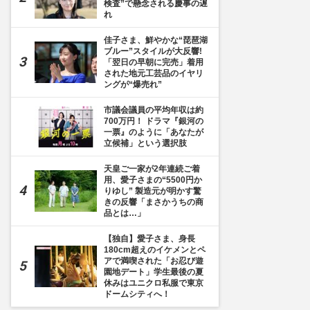
検査”で懸念される慶事の遅
れ
佳子さま、鮮やかな“琵琶湖
ブルー”スタイルが大反響!
「翌日の早朝に完売」着用
された地元工芸品のイヤリ
ングが“爆売れ”
市議会議員の平均年収は約
700万円！ ドラマ『銀河の
一票』のように「あなたが
立候補」という選択肢
目]
天皇ご一家が2年連続ご着
用、愛子さまの“5500円か
りゆし” 製造元が明かす驚
きの反響「まさかうちの商
品とは…」
【独自】愛子さま、身長
180cm超えのイケメンとペ
アで満喫された「お忍び遊
園地デート」学生最後の夏
休みはユニクロ私服で東京
ドームシティへ！