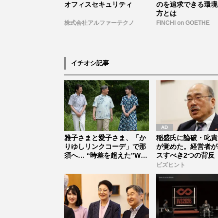
オフィスセキュリティ
のを追求できる環境
方とは
株式会社アルファーテクノ
FINCHI on GOETHE
イチオシ記事
雅子さまと愛子さま、「か
稲盛氏に論破・叱責
りゆしリンクコーデ」で那
が覚めた。経営者が
須へ… “時差を超えた”W杯
スすべき2つの背反
同時...
ビズヒント