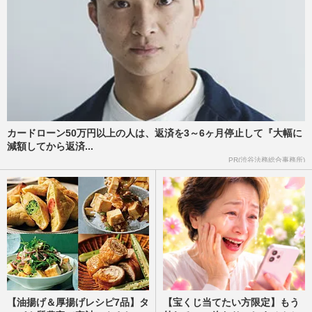
竹内涼真、ビズリーチ吉谷彩子との破局を
決定づけた壮絶「ベッド切り裂き」事件
週刊女性2020年6月23日号
2020/6/10
カードローン50万円以上の人は、返済を3～6ヶ月停止して『大幅に
減額してから返済...
PR(渋谷法務総合事務所)
【油揚げ＆厚揚げレシピ7品】タ
【宝くじ当てたい方限定】もう