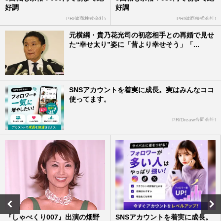
好調
好調
PR(健商株式会社)
PR(健商株式会社)
元横綱・貴乃花光司の初恋相手との再婚で見せ
た“幸せ太り”姿に「昔より幸せそう」「...
SNSアカウントを着実に成長。実はみんなココ
使ってます。
PR(Dreaw合同会社)
『しゃべくり007』出演の畑野
SNSアカウントを着実に成長。