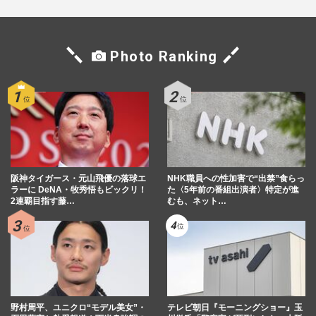
Photo Ranking
阪神タイガース・元山飛優の落球エ
NHK職員への性加害で“出禁”食らっ
ラーに DeNA・牧秀悟もビックリ！
た〈5年前の番組出演者〉特定が進
2連覇目指す藤…
むも、ネット…
野村周平、ユニクロ“モデル美女”・
テレビ朝日『モーニングショー』玉