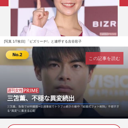
[写真 1/7枚目] 「ビズリーチ!」と連呼する吉谷彩子
この記事を読む
L
U
o
n
a
m
d
u
e
t