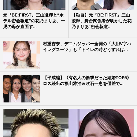
元『BE:FIRST』三山凌輝と“ホ
【独自】元『BE:FIRST』三山
テル密会報道”の花乃まりあ、一
凌輝、舞台関係者が明かした花
児の母が直面す...
乃まりあ“密会報道...
村重杏奈、デニムジッパー全開の「大胆V字ハ
イレグスーツ」も「トイレの時どうすれば...
【平成編】《有名人の衝撃だった結婚TOP5》
ロス続出の福山雅治＆吹石一恵を僅差で...