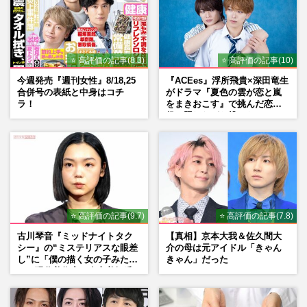
⭐ 高評価の記事(8.3)
⭐ 高評価の記事(10)
今週発売『週刊女性』8/18,25
『ACEes』浮所飛貴×深田竜生
合併号の表紙と中身はコチ
がドラマ『夏色の雲が恋と嵐
ラ！
をまきおこす』で挑んだ恋人
役、照れながら挑んだキュン
シーン秘話
⭐ 高評価の記事(9.7)
⭐ 高評価の記事(7.8)
古川琴音『ミッドナイトタク
【真相】京本大我＆佐久間大
シー』の“ミステリアスな眼差
介の母は元アイドル「きゃん
し”に「僕の描く女の子みた
きゃん」だった
い」現代美術家・奈良美智氏
もSNSで“公認”