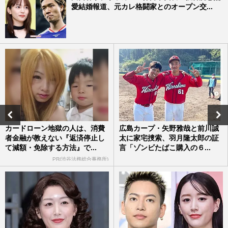
愛結婚報道、元カレ格闘家とのオープン交...
カードローン地獄の人は、消費
広島カープ・矢野雅哉と前川誠
者金融が教えない『返済停止し
太に家宅捜索、羽月隆太郎の証
て減額・免除する方法』で...
言「ゾンビたばこ購入の６...
PR(渋谷法務総合事務所)