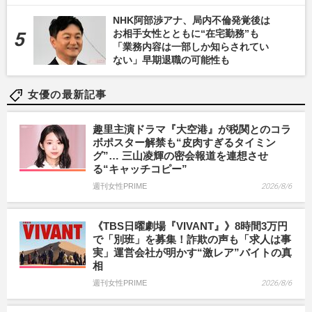
NHK阿部渉アナ、局内不倫発覚後は
お相手女性とともに“在宅勤務”も
「業務内容は一部しか知らされてい
ない」早期退職の可能性も
女優の最新記事
趣里主演ドラマ『大空港』が税関とのコラ
ボポスター解禁も“皮肉すぎるタイミン
グ”… 三山凌輝の密会報道を連想させ
る“キャッチコピー”
週刊女性PRIME
2026/8/6
《TBS日曜劇場『VIVANT』》8時間3万円
で「別班」を募集！詐欺の声も「求人は事
実」運営会社が明かす“激レア”バイトの真
相
週刊女性PRIME
2026/8/6