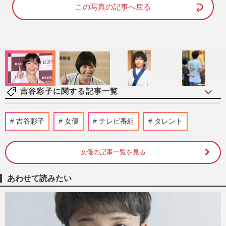
d
e
この写真の記事へ戻る
:
9
6
.
2
4
%
吉谷彩子に関する記事一覧
竹内涼真と三吉彩花破局に冷ややかな声
吉谷彩子
女優
テレビ番組
タレント
【吉谷彩子との金銭トラブル】が再注目
週刊女性PRIME
2024/10/28
女優の記事一覧を見る
松本まりか、吉谷彩子、今クールの深夜ド
あわせて読みたい
ラマに「不倫モノ」が5本乱立、昭和・平
成不倫ドラマとの違い
週刊女性2024年9月3日号
2024/8/20