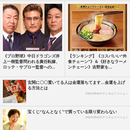
《プロ野球》中日ドラゴンズ井
【ランキング】《コスパいい“外
上一樹監督問われる責任転嫁、
食チェーン”》＆《好きなラーメ
ロッテ・サブロー監督への...
ンチェーン》吉野家を...
玄関に〇〇置いてる人は金運落ちてます…金運を上げ
る方法とは
PR(合同会社デジタルファーム )
宝くじ“なんとなく”で買っている限り変わらない
PR(合同会社デジタルファーム )