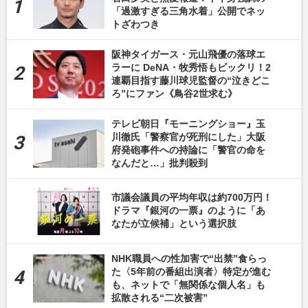
「過激すぎる三角水着」公開でネッ
トざわつき
阪神タイガース・元山飛優の落球エ
ラーに DeNA・牧秀悟もビックリ！2
連覇目指す藤川球児監督の“泣きどこ
ろ”にファン《鳥谷2世求む》
テレビ朝日『モーニングショー』玉
川徹氏「警察官が死刑にした」大阪
府発砲事件への持論に「警官の命を
なんだと…」批判殺到
市議会議員の平均年収は約700万円！
ドラマ『銀河の一票』のように「あ
なたが立候補」という選択肢
NHK職員への性加害で“出禁”食らっ
た〈5年前の番組出演者〉特定が進む
も、ネットで「無関係な個人名」も
拡散される“二次被害”