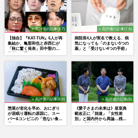
⭐ 高評価の記事(8.7)
⭐ 高評価の記事(7.8)
【独自】『KAT-TUN』6人が再
病院長4人が実名で教える、病
集結か、亀梨和也と赤西仁が
気になっても「のまない5つの
「秋に驚く発表」田中聖の刑
薬」と「受けない4つの手術」
期満了と重なる“匂わせ”では
ない理由
⭐ 高評価の記事(8.8)
⭐ 高評価の記事(9)
惣菜が老化を早め、おにぎり
《愛子さまの未来は》皇室典
が居眠り運転の原因に、スー
範改正に「拙速」「女性差
パー&コンビニの「危ない食
別」と国内外から異論…残さ
品」
れた「再改正」の道