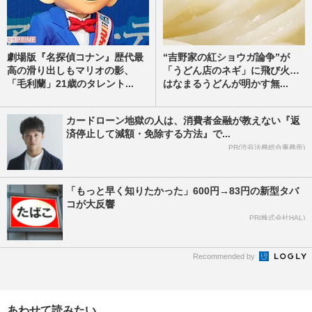
劇場版『名探偵コナン』歴代最
“吉野家の紅ショウガ論争”が
高の滑り出しもマリオの影、
「うどん店のネギ」に飛び火…
「毛利蘭」21歳のタレント...
はなまるうどんが明かす無...
カードローン地獄の人は、消費者金融が教えない『返
済停止して減額・免除する方法』で...
PR(渋谷法務総合事務所)
「もっと早く知りたかった」600円→83円の新型タバ
コが大反響
PR(株式会社HAL)
Recommended by
あわせて読みたい