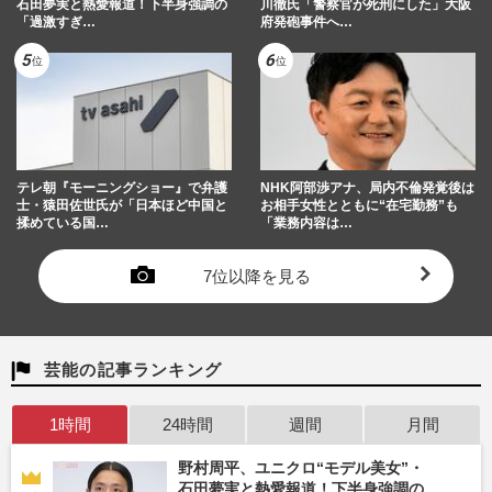
石田夢実と熱愛報道！下半身強調の
川徹氏「警察官が死刑にした」大阪
「過激すぎ…
府発砲事件へ…
テレ朝『モーニングショー』で弁護
NHK阿部渉アナ、局内不倫発覚後は
士・猿田佐世氏が「日本ほど中国と
お相手女性とともに“在宅勤務”も
揉めている国…
「業務内容は…
7位以降を見る
芸能の記事ランキング
1時間
24時間
週間
月間
野村周平、ユニクロ“モデル美女”・
石田夢実と熱愛報道！下半身強調の