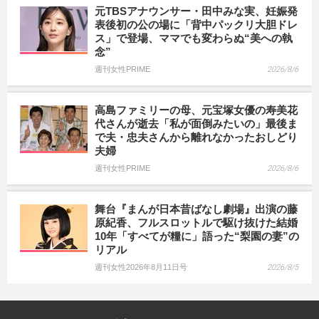
元TBSアナウンサー・田中みな実、妊娠発
表後初の公の場に「背中パックリ大胆ドレ
ス」で登場、ママでも変わらぬ“美への執
念”
週刊女性PRIME
2026/8/6
高島ファミリーの母、元宝塚女優の寿美花
代さんが逝去「私が面倒みたいの」最後ま
で夫・忠夫さんから離れなかったおしどり
夫婦
週刊女性PRIME
2026/8/6
舞台『まんが日本昔ばなし劇場』出演の藤
原紀香、フルスロットルで駆け抜けた結婚
10年「すべてが糧に」語った“梨園の妻”の
リアル
週刊女性2026年8月11日号
2026/8/5