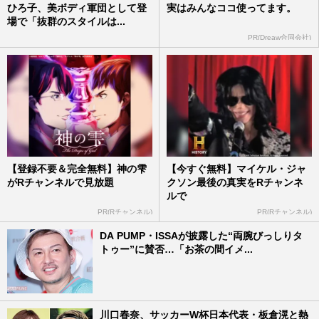
ひろ子、美ボディ軍団として登
実はみんなココ使ってます。
場で「抜群のスタイルは...
PR(Dreaw合同会社)
【登録不要＆完全無料】神の雫
【今すぐ無料】マイケル・ジャ
がRチャンネルで見放題
クソン最後の真実をRチャンネ
ルで
PR(Rチャンネル)
PR(Rチャンネル)
DA PUMP・ISSAが披露した“両腕びっしりタ
トゥー”に賛否…「お茶の間イメ...
川口春奈、サッカーW杯日本代表・板倉滉と熱